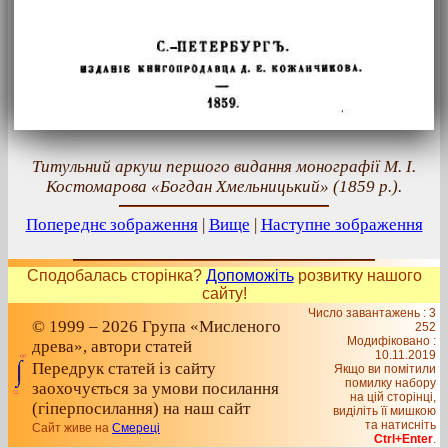
Титульний аркуш першого видання монографії М. І.
Костомарова «Богдан Хмельницький» (1859 р.).
Попереднє зображення
|
Вище
|
Наступне зображення
Сподобалась сторінка?
Допоможіть
розвитку нашого
сайту!
Число завантажень : 3
© 1999 – 2026 Група «Мисленого
252
Модифіковано :
древа», автори статей
10.11.2019
Передрук статей із сайту
Якщо ви помітили
помилку набору
заохочується за умови посилання
на цiй сторiнцi,
(гіперпосилання) на наш сайт
видiлiть її мишкою
та натисніть
Сайт живе на
Смереці
Ctrl+Enter
.