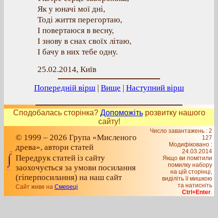
Як у юначі мої дні,
Тоді життя перегортаю,
І повертаюся в весну,
І знову в снах своїх літаю,
І бачу в них тебе одну.
25.02.2014, Київ
Попередній вірш
|
Вище
|
Наступний вірш
Сподобалась сторінка?
Допоможіть
розвитку нашого
сайту!
Число завантажень : 2
© 1999 – 2026 Група «Мисленого
127
Модифіковано :
древа», автори статей
24.03.2014
Передрук статей із сайту
Якщо ви помітили
помилку набору
заохочується за умови посилання
на цiй сторiнцi,
(гіперпосилання) на наш сайт
видiлiть її мишкою
та натисніть
Сайт живе на
Смереці
Ctrl+Enter
.