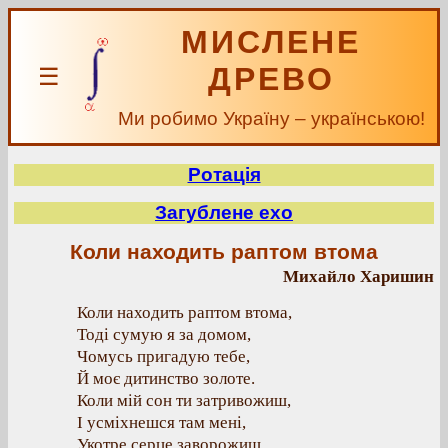
МИСЛЕНЕ
ДРЕВО
☰
Ми робимо Україну – українською!
Ротація
Загублене ехо
Коли находить раптом втома
Михайло Харишин
Коли находить раптом втома,
Тоді сумую я за домом,
Чомусь пригадую тебе,
Й моє дитинство золоте.
Коли мій сон ти затривожиш,
І усміхнешся там мені,
Укотре серце заворожиш,