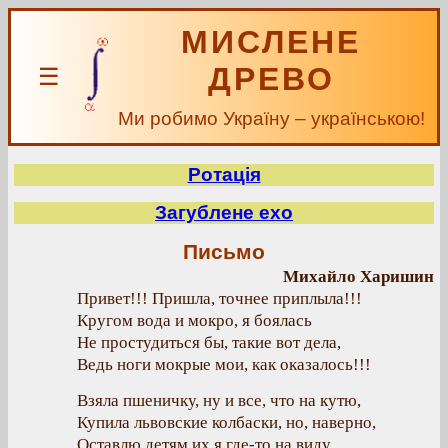
МИСЛЕНЕ
ДРЕВО
☰
Ми робимо Україну – українською!
Ротація
Загублене ехо
Письмо
Михайло Харишин
Привет!!! Пришла, точнее приплыла!!!
Кругом вода и мокро, я боялась
Не простудиться бы, такие вот дела,
Ведь ноги мокрые мои, как оказалось!!!
Взяла пшеничку, ну и все, что на кутю,
Купила львовские колбаски, но, наверно,
Оставлю детям их я где-то на виду,