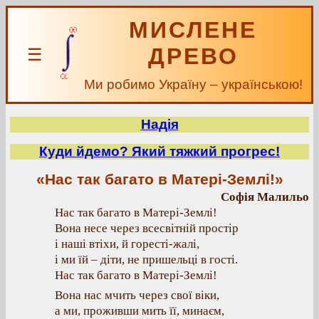
МИСЛЕНЕ
ДРЕВО
☰
Ми робимо Україну – українською!
Надія
Куди йдемо? Який тяжкий прогрес!
«Нас так багато в Матері-Землі!»
Софія Малильо
Нас так багато в Матері-Землі!
Вона несе через всесвітній простір
і наші втіхи, й горесті-жалі,
і ми їй – діти, не пришельці в гості.
Нас так багато в Матері-Землі!
Вона нас мчить через свої віки,
а ми, проживши мить її, минаєм,