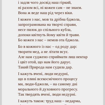
і задля чого досвід наш гіркий,
ні разом всі, ні кожен сам – не знаєм.
Вона ж веде наш рід через віки.
І кожен з нас, мов та дрібна бджола,
запрограмована на творчі справи,
несе пилок до спільного кубла,
допоки квітнуть йому квіти й трави.
Бо кожен з нас – немов ота бджола.
Бо в кожного із нас – од роду дар:
творити мед, а не літати всує.
Але нам суджено сприймати лиш нектар
і цвіт отой, що нам його дарує.
Такий Природа нам судила дар.
І кажуть вчені, люди недурні,
що в плині всекосмічного процесу
ми, люди-бджоли, – на самому дні
морального й духовного прогресу.
Так твердять вчені, люди недурні.
І кажуть також: труд наш – недарма,