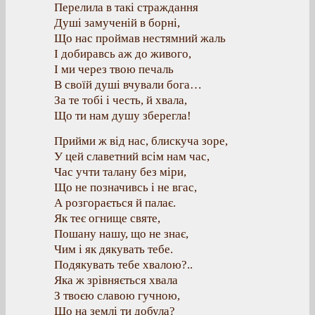
Перелила в такі страждання
Душі замученій в борні,
Що нас проймав нестямний жаль
І добиравсь аж до живого,
І ми через твою печаль
В своїй душі вчували бога…
За те тобі і честь, й хвала,
Що ти нам душу зберегла!
Прийми ж від нас, блискуча зоре,
У цей славетний всім нам час,
Час учти талану без міри,
Що не позначивсь і не вгас,
А розгорається й палає.
Як теє огнище святе,
Пошану нашу, що не знає,
Чим і як дякувать тебе.
Подякувать тебе хвалою?..
Яка ж зрівняється хвала
З твоєю славою гучною,
Що на землі ти добула?