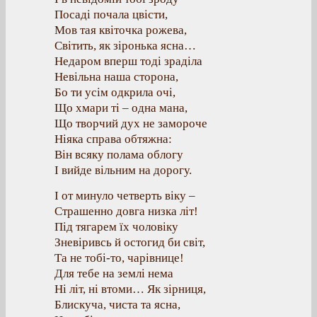
Посаді почала цвісти,
Мов тая квіточка рожева,
Світить, як зіронька ясна…
Недаром вперш тоді зраділа
Невільна наша сторона,
Бо ти усім одкрила очі,
Що хмари ті – одна мана,
Що творчий дух не замороче
Ніяка справа обтяжна:
Він всяку полама облогу
І вийде вільним на дорогу.
І от минуло четверть віку –
Страшенно довга низка літ!
Під тягарем їх чоловіку
Зневіривсь й остогид би світ,
Та не тобі-то, чарівнице!
Для тебе на землі нема
Ні літ, ні втоми… Як зірниця,
Блискуча, чиста та ясна,