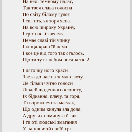
На небі темному палає,
Так твоя слава голосна
По світу білому гуляє
І світить, як зоря ясна.
На всю широку Україну,
І гріє нас, і звеселя…
Немає славі тій упину
І кінця-краю їй нема!
І все це від того так сталось,
Що ти тут з небом поєдналась!
І цяточку його краси
Звела до нас на землю люту,
Де тільки чутно голоси
Людей щоденного клопоту,
Їх бідкання, плачу, та горя,
Та ворожнечі за маслак,
Що одним кинула зла доля,
А других поминула й так.
І ти оті людські змагання
У чарівничій своїй грі