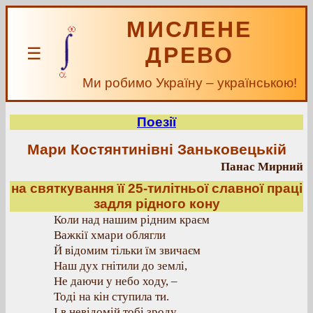
МИСЛЕНЕ
ДРЕВО
☰
Ми робимо Україну – українською!
Поезії
Мари Костянтинівні Заньковецькій
Панас Мирний
на святкування її 25-тилітньої славної праці
задля рідного кону
Коли над нашим рідним краєм
Важкії хмари облягли
Й відомим тільки їм звичаєм
Наш дух гнітили до землі,
Не даючи у небо ходу, –
Тоді на кін ступила ти.
І в невідомій тобі зроду