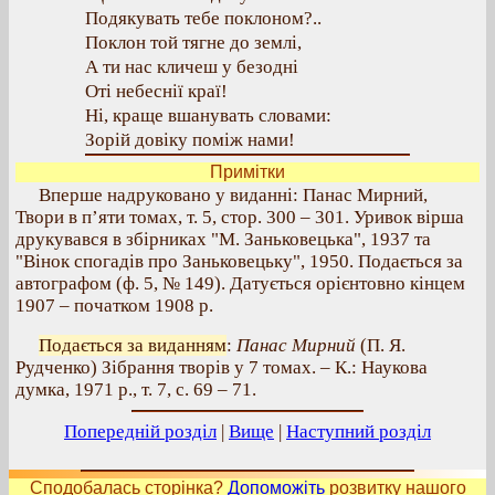
Подякувать тебе поклоном?..
Поклон той тягне до землі,
А ти нас кличеш у безодні
Оті небеснії краї!
Ні, краще вшанувать словами:
Зорій довіку поміж нами!
Примітки
Вперше надруковано у виданні: Панас Мирний,
Твори в п’яти томах, т. 5, стор. 300 – 301. Уривок вірша
друкувався в збірниках "М. Заньковецька", 1937 та
"Вінок спогадів про Заньковецьку", 1950. Подається за
автографом (ф. 5, № 149). Датується орієнтовно кінцем
1907 – початком 1908 р.
Подається за виданням
:
Панас Мирний
(П. Я.
Рудченко) Зібрання творів у 7 томах. – К.: Наукова
думка, 1971 р., т. 7, с. 69 – 71.
Попередній розділ
|
Вище
|
Наступний розділ
Сподобалась сторінка?
Допоможіть
розвитку нашого