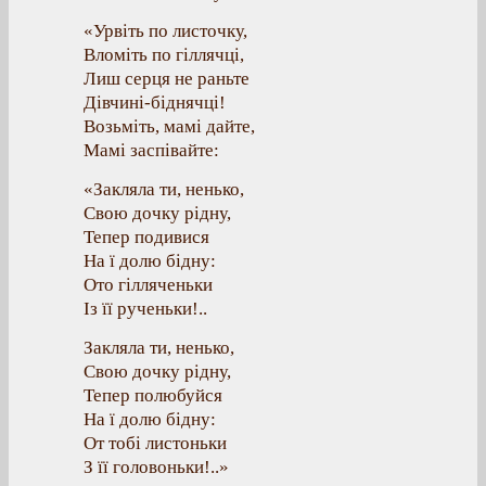
«Урвіть по листочку,
Вломіть по гіллячці,
Лиш серця не раньте
Дівчині-біднячці!
Возьміть, мамі дайте,
Мамі заспівайте:
«Закляла ти, ненько,
Свою дочку рідну,
Тепер подивися
На ї долю бідну:
Ото гілляченьки
Із її рученьки!..
Закляла ти, ненько,
Свою дочку рідну,
Тепер полюбуйся
На ї долю бідну:
От тобі листоньки
З її головоньки!..»