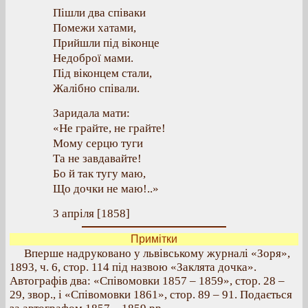
Пішли два співаки
Помежи хатами,
Прийшли під віконце
Недоброї мами.
Під віконцем стали,
Жалібно співали.
Заридала мати:
«Не грайте, не грайте!
Мому серцю туги
Та не завдавайте!
Бо й так тугу маю,
Що дочки не маю!..»
3 апріля [1858]
Примітки
Вперше надруковано у львівському журналі «Зоря»,
1893, ч. 6, стор. 114 під назвою «Заклята дочка».
Автографів два: «Співомовки 1857 – 1859», стор. 28 –
29, звор., і «Співомовки 1861», стор. 89 – 91. Подається