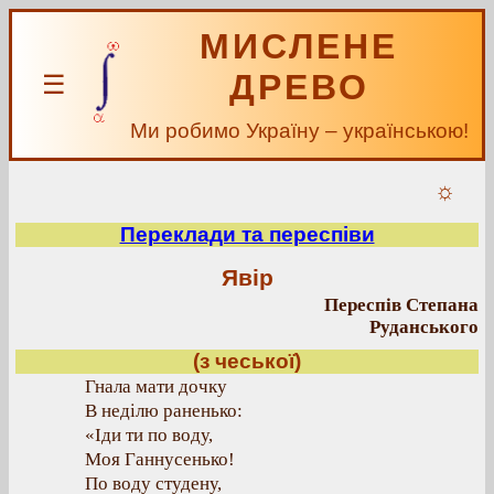
МИСЛЕНЕ
ДРЕВО
☰
Ми робимо Україну – українською!
☼
Переклади та переспіви
Явір
Переспів Степана
Руданського
(з чеської)
Гнала мати дочку
В неділю раненько:
«Іди ти по воду,
Моя Ганнусенько!
По воду студену,