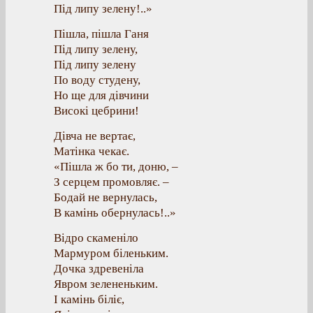
Під липу зелену!..»
Пішла, пішла Ганя
Під липу зелену,
Під липу зелену
По воду студену,
Но ще для дівчини
Високі цебрини!
Дівча не вертає,
Матінка чекає.
«Пішла ж бо ти, доню, –
З серцем промовляє. –
Бодай не вернулась,
В камінь обернулась!..»
Відро скаменіло
Мармуром біленьким.
Дочка здревеніла
Явром зелененьким.
І камінь біліє,