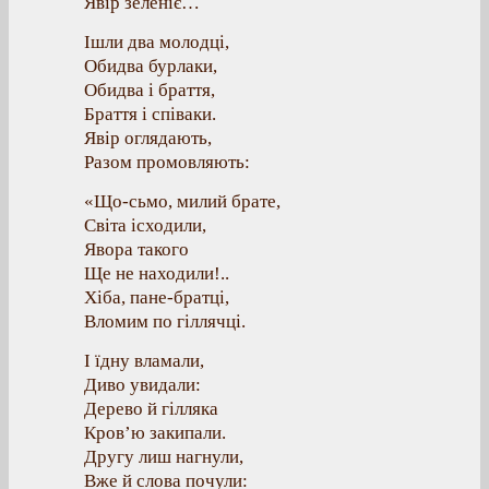
Явір зеленіє…
Ішли два молодці,
Обидва бурлаки,
Обидва і браття,
Браття і співаки.
Явір оглядають,
Разом промовляють:
«Що-сьмо, милий брате,
Світа ісходили,
Явора такого
Ще не находили!..
Хіба, пане-братці,
Вломим по гіллячці.
І їдну вламали,
Диво увидали:
Дерево й гілляка
Кров’ю закипали.
Другу лиш нагнули,
Вже й слова почули: