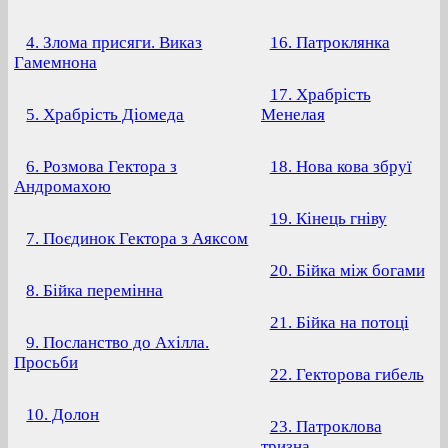
4. Злома присяги. Виказ
16. Патроклянка
Гамемнона
17. Храбрість
5. Храбрість Діомеда
Менелая
6. Розмова Гектора з
18. Нова кова збруї
Андромахою
19. Кінець гніву
7. Поєдинок Гектора з Аяксом
20. Бійка між богами
8. Бійка перемінна
21. Бійка на потоці
9. Посланство до Ахілла.
Просьби
22. Гекторова гибель
10. Долон
23. Патроклова
тризна