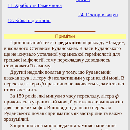
11. Храбрість Гамемнона
24. Гекторів викуп
12. Бійка під стіною
Примітки
Пропонований текст є
редакцією
перекладу «Іліади»,
виконаного Степаном Руданським. В часи Руданського
ще не існувало усталеної української термінології для
грецької міфології, тому перекладачу доводилось
створювати її самому.
Другий недолік полягав у тому, що Руданський
вважав звук і літеру
ф
невластивими українській мові. В
перекладі літера
ф
практично не вживається, замість неї
стоять
хт
та
хв
.
За 150 років, які минули з часу перекладу, літера
ф
прижилась в українській мові, й усталено термінологію
для грецьких міфів. Відповідно до цього переклад
Руданського почав сприйматись як застарілий та важко
зрозумілий.
Запропонована мною редакція заміняє написання