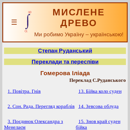
МИСЛЕНЕ
ДРЕВО
☰
Ми робимо Україну – українською!
Степан Руданський
Переклади та переспіви
Гомерова Іліада
Переклад С.Руданського
1. Повітра. Гнів
13. Бійка коло суден
2. Сон. Рада. Перегляд кораблів
14. Зевсова облуда
3. Поєдинок Олександра з
15. Знов край суден
Менелаєм
бійка