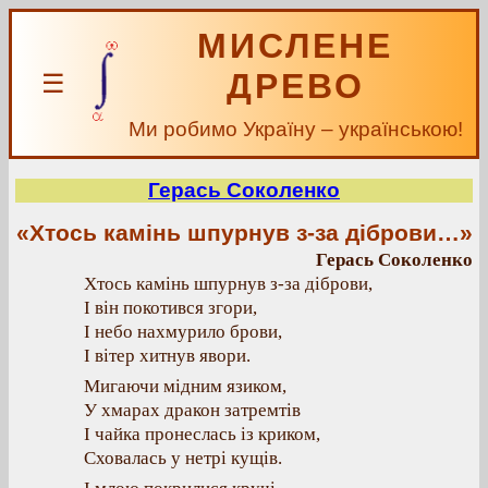
МИСЛЕНЕ
ДРЕВО
☰
Ми робимо Україну – українською!
Герась Соколенко
«Хтось камінь шпурнув з-за діброви…»
Герась Соколенко
Хтось камінь шпурнув з-за діброви,
І він покотився згори,
І небо нахмурило брови,
І вітер хитнув явори.
Мигаючи мідним язиком,
У хмарах дракон затремтів
І чайка пронеслась із криком,
Сховалась у нетрі кущів.