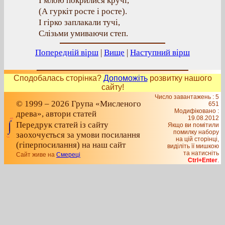
І млою покрилися кручі,
(А гуркіт росте і росте).
І гірко заплакали тучі,
Слізьми умиваючи степ.
Попередній вірш
|
Вище
|
Наступний вірш
Сподобалась сторінка?
Допоможіть
розвитку нашого
сайту!
Число завантажень : 5
© 1999 – 2026 Група «Мисленого
651
Модифіковано :
древа», автори статей
19.08.2012
Передрук статей із сайту
Якщо ви помітили
помилку набору
заохочується за умови посилання
на цiй сторiнцi,
(гіперпосилання) на наш сайт
видiлiть її мишкою
та натисніть
Сайт живе на
Смереці
Ctrl+Enter
.