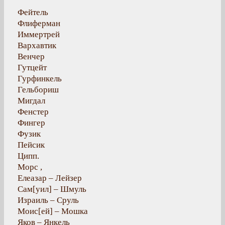
Фейтель
Флиферман
Иммертрей
Вархавтик
Венчер
Гутцейт
Гурфинкель
Гельбориш
Мигдал
Фенстер
Фингер
Фузик
Пейсик
Ципп.
Морс ,
Елеазар – Лейзер
Сам[уил] – Шмуль
Израиль – Сруль
Моис[ей] – Мошка
Яков – Янкель