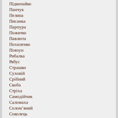
Підкопайко
Панчук
Пелипа
Писанка
Парпура
Пожитко
Павлюта
Похиленко
Повзун
Рибалка
Рябус
Страшко
Суховій
Срібний
Скоба
Стріха
Самодійчик
Саломаха
Солом’яний
Соколець