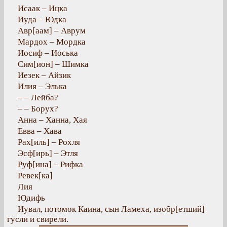
Исаак – Ицка
Иуда – Юдка
Авр[аам] – Аврум
Мардох – Мордка
Иосиф – Иоська
Сим[ион] – Шимка
Иезек – Айзик
Илия – Элька
– – Лейба?
– – Борух?
Анна – Ханна, Хая
Евва – Хава
Рах[иль] – Рохля
Эсф[ирь] – Этля
Руф[ина] – Рифка
Ревек[ка]
Лия
Юдифь
Иувал, потомок Каина, сын Ламеха, изобр[етший]
гусли и свирели.