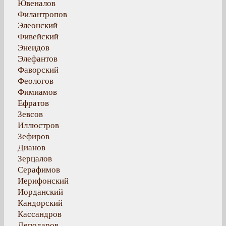
Ювеналов
Филантропов
Элеонский
Фивейский
Энеидов
Элефантов
Фаворский
Феологов
Фимиамов
Ефратов
Зевсов
Иллюстров
Зефиров
Дианов
Зерцалов
Серафимов
Иерифонский
Иорданский
Кандорский
Кассандров
Леподаров