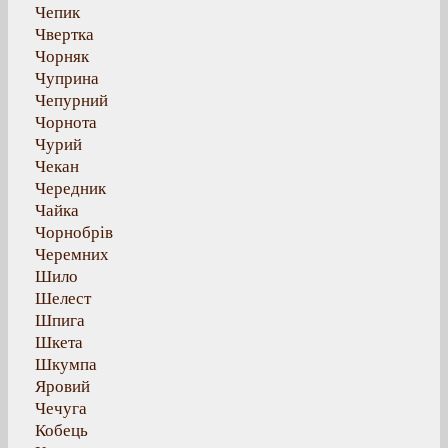
Чепик
Чвертка
Чорняк
Чуприна
Чепурний
Чорнота
Чурий
Чекан
Чередник
Чайка
Чорнобрів
Черемних
Шило
Шелест
Шпига
Шкета
Шкумпа
Яровий
Чечуга
Кобець