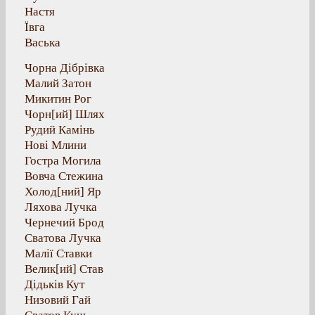
Настя
Ївга
Васька
Чорна Дібрівка
Малий Затон
Микитин Рог
Чорн[ий] Шлях
Рудий Камінь
Нові Млини
Гостра Могила
Вовча Стежина
Холод[ний] Яр
Ляхова Лучка
Чернечий Брод
Сватова Лучка
Малії Ставки
Велик[ий] Став
Дідьків Кут
Низовий Гай