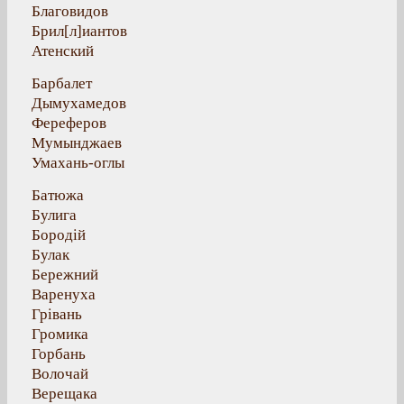
Благовидов
Брил[л]иантов
Атенский
Барбалет
Дымухамедов
Фереферов
Мумынджаев
Умахань-оглы
Батюжа
Булига
Бородій
Булак
Бережний
Варенуха
Грівань
Громика
Горбань
Волочай
Верещака