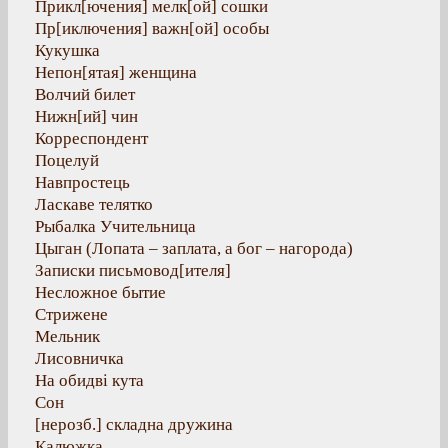
Прикл[ючения] мелк[ой] сошки
Пр[иключения] важн[ой] особы
Кукушка
Непон[ятая] женщина
Волчий билет
Нижн[ий] чин
Корреспондент
Поцелуй
Навпростець
Ласкаве телятко
Рыбалка Учительница
Цыган (Лопата – заплата, а бог – нагорода)
Записки письмовод[ителя]
Несложное бытие
Стрижене
Мельник
Лисовничка
На обидві кута
Сон
[нерозб.] складна дружина
Калюжка