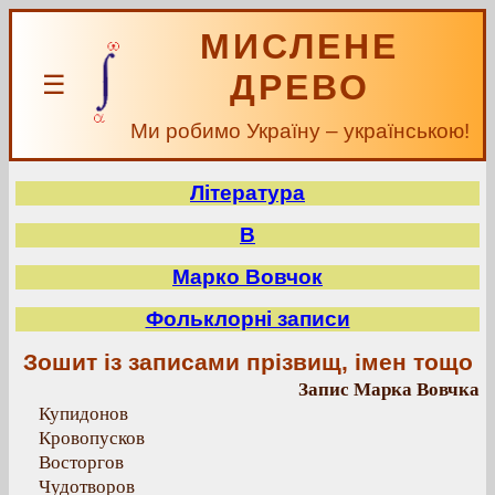
МИСЛЕНЕ
ДРЕВО
☰
Ми робимо Україну – українською!
Література
В
Марко Вовчок
Фольклорні записи
Зошит із записами прізвищ, імен тощо
Запис Марка Вовчка
Купидонов
Кровопусков
Восторгов
Чудотворов