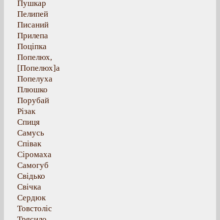
Пушкар
Пелипей
Писаний
Прилепа
Поціпка
Попелюх,
[Попелюх]а
Попелуха
Плюшко
Порубай
Різак
Спиця
Самусь
Співак
Сіромаха
Самогуб
Свідько
Свічка
Сердюк
Товстоліс
Трясило