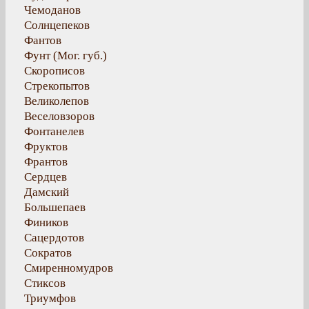
Чемоданов
Солнцепеков
Фантов
Фунт (Мог. губ.)
Скорописов
Стрекопытов
Великолепов
Веселовзоров
Фонтанелев
Фруктов
Франтов
Сердцев
Дамский
Большепаев
Фиников
Сацердотов
Сократов
Смиренномудров
Стиксов
Триумфов