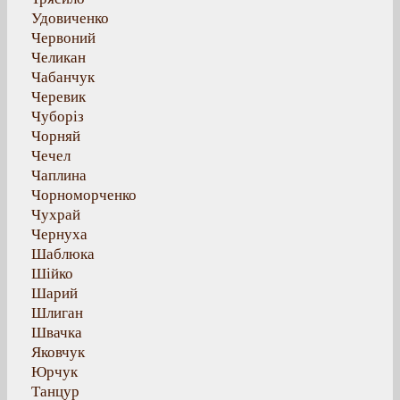
Удовиченко
Червоний
Челикан
Чабанчук
Черевик
Чуборіз
Чорняй
Чечел
Чаплина
Чорноморченко
Чухрай
Чернуха
Шаблюка
Шійко
Шарий
Шлиган
Швачка
Яковчук
Юрчук
Танцур