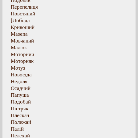
Подолян
Перепелиця
Повстяний
[Лобода
Кривоший
Мазепа
Мовчаний
Малюк
Моторний
Моторняк
Мотуз
Новосіда
Недоля
Осадчий
Папуша
Подобай
Пістряк
Плескач
Полежай
Палій
Пелехай