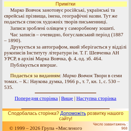
Примітки
Марко Вовчок занотовує російські, українські та
єврейські прізвища, імена, географічні назви. Тут же
подається список художніх творів письменниці.
Записи зроблені олівцем у саморобному зошиті.
Час записів – очевидно, богуславський період (1887
– 1890).
Друкується за автографом, який зберігається у відділі
рукописів Інституту літератури ім. Т. Г. Шевченка АН
УРСР, в архіві Марка Вовчка, ф. 4, од. зб. 464.
Публікується вперше.
Подається за виданням
:
Марко Вовчок
Твори в семи
томах. – К.: Наукова думка, 1966 р., т. 7, кн. 1, с. 530 –
535.
Попередня сторінка
|
Вище
|
Наступна сторінка
Сподобалась сторінка?
Допоможіть
розвитку нашого
сайту!
Число завантажень :
© 1999 – 2026 Група «Мисленого
968