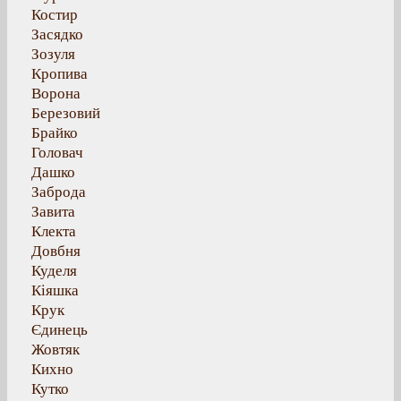
Костир
Засядко
Зозуля
Кропива
Ворона
Березовий
Брайко
Головач
Дашко
Заброда
Завита
Клекта
Довбня
Куделя
Кіяшка
Крук
Єдинець
Жовтяк
Кихно
Кутко