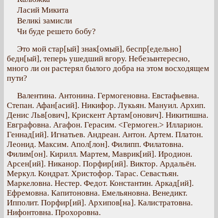
Ласий Микита
Великі замисли
Чи буде решето бобу?
Это мой стар[ый] знак[омый], беспр[едельно]
бедн[ый], теперь ушедший вгору. Небезынтересно,
много ли он растерял былого добра на этом восходящем
пути?
Валентина. Антонина. Гермогеновна. Евстафьевна.
Степан. Афан[асий]. Никифор. Лукьян. Мануил. Архип.
Денис Льв[ович], Крискент Артам[онович]. Никитишна.
Евграфовна. Агафон. Герасим. <Гермоген.> Илларион.
Геннад[ий]. Игнатьев. Андреан. Антон. Артем. Платон.
Леонид. Максим. Апол[лон]. Филипп. Филатовна.
Филим[он]. Кирилл. Мартем, Маврик[ий]. Иродион.
Арсен[ий]. Никанор. Порфир[ий]. Виктор. Ардальён.
Меркул. Кондрат. Христофор. Тарас. Севастьян.
Маркеловна. Нестер. Федот. Константин. Аркад[ий].
Ефремовна. Капитоновна. Емельяновна. Венедикт.
Ипполит. Порфир[ий]. Архипов[на]. Калистратовна.
Нифонтовна. Прохоровна.