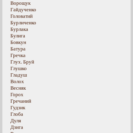
Ворощук
Гайдученко
Головатий
Бурличенко
Бурлака
Булига
Бовкун
Батура
Гречка
Глух. Бруй
Глушко
Гладуш
Волох
Весняк
Горох
Гречаний
Гудзик
Глоба
Дуля
Дзига