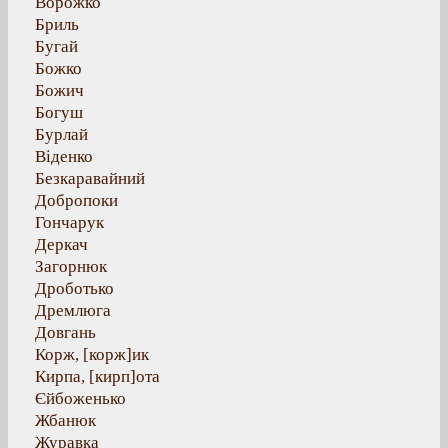
Ворожко
Бриль
Бугай
Божко
Божич
Богуш
Бурлай
Віденко
Безкаравайний
Добропоки
Гончарук
Деркач
Загорнюк
Дроботько
Дремлюга
Довгань
Корж, [корж]ик
Кирпа, [кирп]ота
Єйбоженько
Жбанюк
Журавка