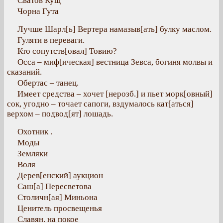
Сватов Кущ
Чорна Гута
Лучше Шарл[ь] Вертера намазыв[ать] булку маслом.
Гуляти в переваги.
Кто сопутств[овал] Товию?
Осса – миф[ическая] вестница Зевса, богиня молвы и
сказаний.
Обертас – танец.
Имеет средства – хочет [нерозб.] и пьет морк[овный]
сок, угодно – точает сапоги, вздумалось кат[аться]
верхом – подвод[ят] лошадь.
Охотник .
Моды
Земляки
Воля
Дерев[енский] аукцион
Саш[а] Пересветова
Столичн[ая] Миньона
Ценитель просвещенья
Славян. на покое