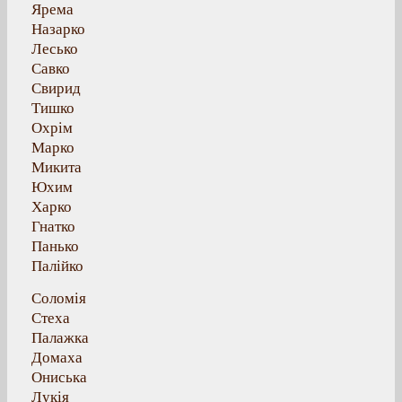
Ярема
Назарко
Лесько
Савко
Свирид
Тишко
Охрім
Марко
Микита
Юхим
Харко
Гнатко
Панько
Палійко
Соломія
Стеха
Палажка
Домаха
Ониська
Лукія