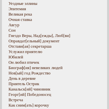
Уездные эллины
Эпитемия
Великая река
Очная ставка
Авгур
Сон
Гнездо Веры, Над[ежды], Люб[ви]
Оправдат[ельный] документ
Отставн[ая] секретарша
Услужил приятелю
Юбилей
Он любил птичек
Биограф[ия] невеликих людей
Нов[ый] год Рождество
День в деревне
Приятель Острик
Канальск[ий] чиновник
Георг[ий] Победоносец
Встреча
Как сним[ать] корочку