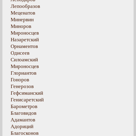
Лепообразов
Меценатов
Минервин
Миноров
Мироносцев
Назаретский
Орнаментов
Одисеев
Силоамский
Мироносцев
Глориантов
Гоноров
Генерозов
Гефсиманский
Генисаретский
Барометров
Благовидов
Адамантов
Адориций
Благосконов