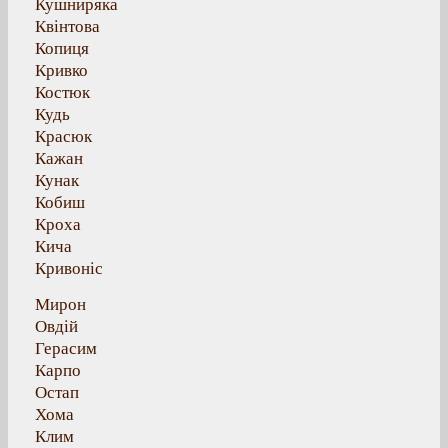
Кушниряка
Квінтова
Копиця
Кривко
Костюк
Кудь
Красюк
Кажан
Кунак
Кобиш
Кроха
Кича
Кривоніс
Мирон
Овдій
Герасим
Карпо
Остап
Хома
Клим