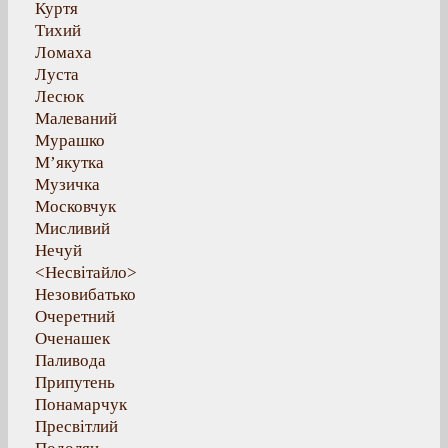
Куртя
Тихий
Ломаха
Луста
Лесюк
Малеваний
Мурашко
М’якутка
Музичка
Московчук
Мисливий
Нечуй
<Несвітайло>
Незовибатько
Очеретний
Оченашек
Паливода
Припутень
Понамарчук
Пресвітлий