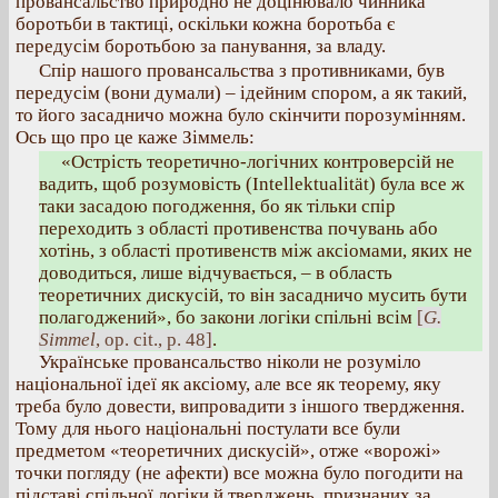
провансальство природно не доцінювало чинника
боротьби в тактиці, оскільки кожна боротьба є
передусім боротьбою за панування, за владу.
Спір нашого провансальства з противниками, був
передусім (вони думали) – ідейним спором, а як такий,
то його засадничо можна було скінчити порозумінням.
Ось що про це каже Зіммель:
«Острість теоретично-логічних контроверсій не
вадить, щоб розумовість (Intellektualität) була все ж
таки засадою погодження, бо як тільки спір
переходить з області противенства почувань або
хотінь, з області противенств між аксіомами, яких не
доводиться, лише відчувається, – в область
теоретичних дискусій, то він засадничо мусить бути
полагоджений», бо закони логіки спільні всім
[
G.
Simmel
, op. cit., р. 48]
.
Українське провансальство ніколи не розуміло
національної ідеї як аксіому, але все як теорему, яку
треба було довести, випровадити з іншого твердження.
Тому для нього національні постулати все були
предметом «теоретичних дискусій», отже «ворожі»
точки погляду (не афекти) все можна було погодити на
підставі спільної логіки й тверджень, признаних за