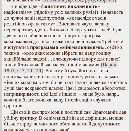
Він відкидав «
фанатичну виключність
»
націоналізму (підойму усіх великих рухів!). Ненависть
до чужої нації недопустима, «як наслідок часів
релігійного фанатизму». Виставити якусь велику
переворотову ідею, аби коло неї гуртувати людей, було
для нього найвищою нісенітницею. Програма
максимальна для нього властиво не існувала. Треба все
виступати з
програмами «мінімальнимими»
, себто з
такими, «коло яких можна зібрати на дану годину
якнайбільше людей…, влекшуючи підпору для певної
точки й тих людей, які мають інші максими»
[Народ,
1891, ч. 3, 19 і 20]
. В цьому й була його політика,
політика користей «на дану годину», угода з людьми
«інших максим», хоч би це й осягалося шляхом затертя в
душі мас яскравості власної ідеї і свідомості абсолютної
непримиримості цієї ідеї з іншою, – як це було, напр.,
коли він благословляв нашу інтелігенцію служити
царатові.
Цій своїй компромісовій політиці сам Драгоманів дав
убійчу критику. В однім місці він дає дефініцію, менше
більше вірну, вимаганого обставинами й допустимого
компромісу, як напрямку, який