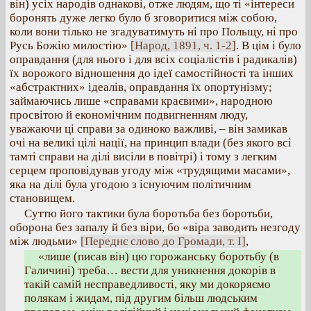
він) усіх народів однакові, отже людям, що ті «інтереси
боронять дуже легко було б зговоритися між собою,
коли вони тілько не згадуватимуть ні про Польщу, ні про
Русь Божію милостію»
[Народ, 1891, ч. 1-2]
. В цім і було
оправдання (для нього і для всіх соціалістів і радикалів)
їх ворожого відношення до ідеї самостійності та інших
«абстрактних» ідеалів, оправдання їх опортунізму;
займаючись лише «справами краєвими», народною
просвітою й економічним подвигненням люду,
уважаючи ці справи за одиноко важливі, – він замикав
очі на великі цілі нації, на принцип влади (без якого всі
тамті справи на ділі висіли в повітрі) і тому з легким
серцем проповідував угоду між «трудящими масами»,
яка на ділі була угодою з існуючим політичним
становищем.
Суттю його тактики була боротьба без боротьби,
оборона без запалу й без віри, бо «віра заводить незгоду
між людьми»
[Переднє слово до Громади, т. І]
,
«лише (писав він) цю горожанську боротьбу (в
Галичині) треба… вести для уникнення докорів в
такій самій несправедливості, яку ми докоряємо
полякам і жидам, під другим більш людським