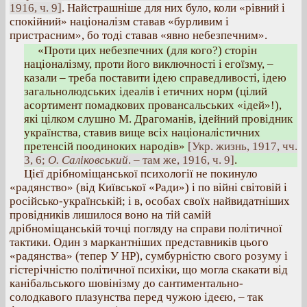
1916, ч. 9]
. Найстрашніше для них було, коли «рівний і
спокійний» націоналізм ставав «бурливим і
пристрасним», бо тоді ставав «явно небезпечним».
«Проти цих небезпечних (для кого?) сторін
націоналізму, проти його виключності і егоїзму, –
казали – треба поставити ідею справедливості, ідею
загальнолюдських ідеалів і етичних норм (цілий
асортимент помадкових провансальських «ідей»!),
які цілком слушно М. Драгоманів, ідейний провідник
українства, ставив вище всіх націоналістичних
претенсій поодиноких народів»
[Укр. жизнь, 1917, чч.
3, 6;
О. Саліковський
. – там же, 1916, ч. 9]
.
Цієї дрібноміщанської психології не покинуло
«радянство» (від Київської «Ради») і по війні світовій і
російсько-українській; і в, особах своїх найвидатніших
провідників лишилося воно на тій самій
дрібноміщанській точці погляду на справи політичної
тактики. Один з маркантніших представників цього
«радянства» (тепер У HP), сумбурністю свого розуму і
гістерічністю політичної психіки, що могла скакати від
канібальського шовінізму до сантиментально-
солодкавого плазунства перед чужою ідеєю, – так