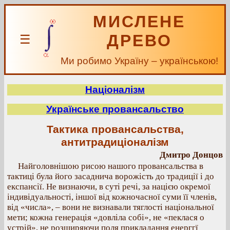
МИСЛЕНЕ
ДРЕВО
☰
Ми робимо Україну – українською!
Націоналізм
Українське провансальство
Тактика провансальства,
антитрадиціоналізм
Дмитро Донцов
Найголовнішою рисою нашого провансальства в
тактиці була його засаднича ворожість до традиції і до
експансії. Не визнаючи, в суті речі, за нацією окремої
індивідуальності, іншої від кожночасної суми її членів,
від «числа», – вони не визнавали тяглості національної
мети; кожна генерація «довліла собі», не «пеклася о
устрій», не розширяючи поля прикладання енерггї