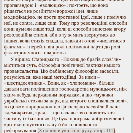
пропагандою і «еволюцією»; по-трете, що воно
рішається не розбиттям ворожої ідеї, лише
модифікацією, не проти противної ідеї, лише з поміччю
неї, не contra, лише cum. Тому про революційні способи
вони думали лише тоді, коли ці способи виносила вгору
революційна стихія, аби в ту ж мить звернутися до
інших, коли стихія спадала, завжди готові «числитися з
фактами» і перейти від ролі політичної партії до ролі
філантропічного товариства.
У віршах Старицького «Поклик до братів слов’ян»
міститься суть, філософія політичної тактики нашого
провансальства. Цю фабіанську філософію засвоїли,
розуміється, вже наші методіївці. За ними –
«шестидесятники». Вони, як «хлопомани», більше
давали ваги поліпшенню господарства мужицького, ніж
яким-небудь державним порядкам, а що «мужики
українські стояли за царя, від котрого сподівалися волі»,
то цілком «природно» цю філософію засвоїли й наші
«демократи», «раді… що начальство сповнить хоч
частину їх бажання». Це була програма доброзичливої
критики існуючого ладу й його повільного
реформування
[З починів укр. соц. руху, стор. 111]
.