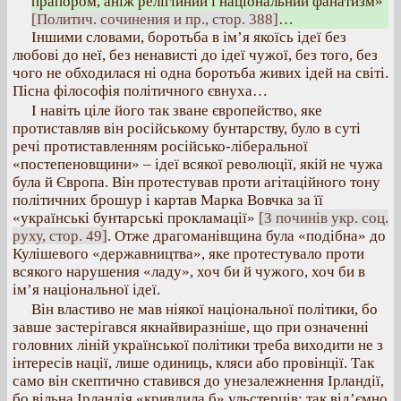
прапором, аніж релігійний і національний фанатизм»
[Политич. сочинения и пр., стор. 388]
…
Іншими словами, боротьба в ім’я якоїсь ідеї без
любові до неї, без ненависті до ідеї чужої, без того, без
чого не обходилася ні одна боротьба живих ідей на світі.
Пісна філософія політичного євнуха…
І навіть ціле його так зване європейство, яке
протиставляв він російському бунтарству, було в суті
речі протиставленням російсько-ліберальної
«постепеновщини» – ідеї всякої революції, якій не чужа
була й Європа. Він протестував проти агітаційного тону
політичних брошур і картав Марка Вовчка за її
«українські бунтарські прокламації»
[З починів укр. соц.
руху, стор. 49]
. Отже драгоманівщина була «подібна» до
Кулішевого «державництва», яке протестувало проти
всякого нарушения «ладу», хоч би й чужого, хоч би в
ім’я національної ідеї.
Він властиво не мав ніякої національної політики, бо
завше застерігався якнайвиразніше, що при означенні
головних ліній української політики треба виходити не з
інтересів нації, лише одиниць, кляси або провінції. Так
само він скептично ставився до унезалежнення Ірландії,
бо вільна Ірландія «кривдила б» ульстерців; так від’ємно