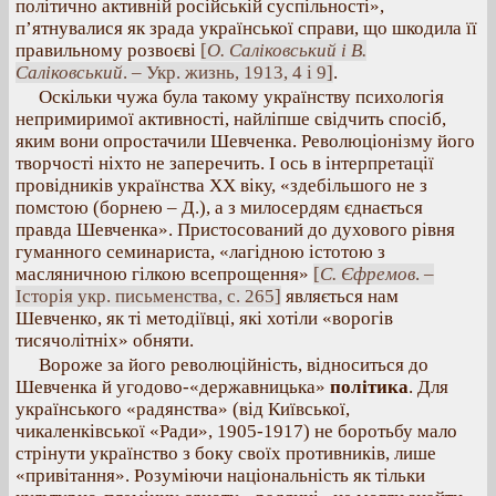
політично активній російській суспільності»,
п’ятнувалися як зрада української справи, що шкодила її
правильному розвоєві
[
О. Саліковський і В.
Саліковський
. – Укр. жизнь, 1913, 4 і 9]
.
Оскільки чужа була такому українству психологія
непримиримої активності, найліпше свідчить спосіб,
яким вони опростачили Шевченка. Революціонізму його
творчості ніхто не заперечить. І ось в інтерпретації
провідників українства XX віку, «здебільшого не з
помстою (борнею – Д.), а з милосердям єднається
правда Шевченка». Пристосований до духового рівня
гуманного семинариста, «лагідною істотою з
масляничною гілкою всепрощення»
[
С. Єфремов
. –
Історія укр. письменства, с. 265]
являється нам
Шевченко, як ті методіївці, які хотіли «ворогів
тисячолітніх» обняти.
Вороже за його революційність, відноситься до
Шевченка й угодово-«державницька»
політика
. Для
українського «радянства» (від Київської,
чикаленківської «Ради», 1905-1917) не боротьбу мало
стрінути українство з боку своїх противників, лише
«привітання». Розуміючи національність як тільки