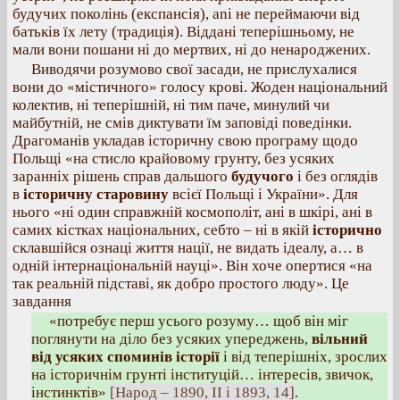
будучих поколінь (експансія), ani не переймаючи від
батьків їх лету (традиція). Віддані теперішньому, не
мали вони пошани ні до мертвих, ні до ненароджених.
Виводячи розумово свої засади, не прислухалися
вони до «містичного» голосу крові. Жоден національний
колектив, ні теперішній, ні тим паче, минулий чи
майбутній, не смів диктувати їм заповіді поведінки.
Драгоманів укладав історичну свою програму щодо
Польщі «на стисло крайовому грунту, без усяких
заранніх рішень справ дальшого
будучого
і без оглядів
в
історичну старовину
всієї Польщі і України». Для
нього «ні один справжній космополіт, ані в шкірі, ані в
самих кістках національних, себто – ні в якій
історично
склавшійся ознаці життя нації, не видать ідеалу, а… в
одній інтернаціональній науці». Він хоче опертися «на
так реальній підставі, як добро простого люду». Це
завдання
«потребує перш усього розуму… щоб він міг
поглянути на діло без усяких упереджень,
вільний
від усяких споминів історії
і від теперішніх, зрослих
на історичнім грунті інституцій… інтересів, звичок,
інстинктів»
[Народ – 1890, II і 1893, 14]
.