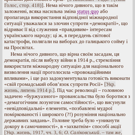
Голос, стор. 418)]
. Нема нічого дивного, що в такім
заложенні, всяка насильна зміна
status quo
або
пропаганда використання відповідної міжнародної
ситуації уважалася за злочин супроти «демократії», що
відриває її від служения «правдивим» інтересам
українського народу; ці ж, в переддень світової
катастрофи, полягали на виборах до галицького сойму і
на Просвітах.
Нема нічого дивного, що вірна своїм засадам, ця
демократія, після вибуху війни в 1914 р., стремління
використати міжнародну ситуацію для національного
визволення нації проголосила «провокаційними
впливами», і ще раз задокументувала готовість виконати
«свій громадський обов’язок супроти Росії»
[Укр.
жизнь, липень 1914 р.]
. Під час революції – головною
задачею «буржуазного» провансальства було боротися з
«демагогічним лозунгом самостійності», що висунули
«невідповідальні» елементи, «позбавлені мудрої
поміркованості і широкого (?!) розуміння національно
державних завдань». Головне треба було «уникнути
докору в самочинності», в «захватнім» способі акції
[Укр. жизнь, 1917, чч. 3, 6;
О. Саліковський
. – там же,