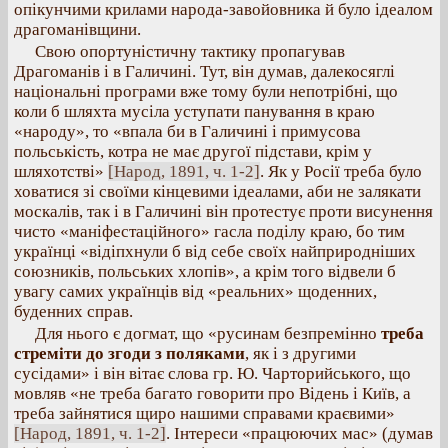
опікунчими крилами народа-завойовника й було ідеалом
драгоманівщини.
Свою опортуністичну тактику пропагував
Драгоманів і в Галичині. Тут, він думав, далекосяглі
національні програми вже тому були непотрібні, що
коли б шляхта мусіла уступати панування в краю
«народу», то «впала би в Галичині і примусова
польськість, котра не має другої підстави, крім у
шляхотстві»
[Народ, 1891, ч. 1-2]
. Як у Росії треба було
ховатися зі своїми кінцевими ідеалами, аби не залякати
москалів, так і в Галичині він протестує проти висунення
чисто «маніфестаційного» гасла поділу краю, бо тим
українці «відіпхнули б від себе своїх найприродніших
союзників, польських хлопів», а крім того відвели б
увагу самих українців від «реальних» щоденних,
буденних справ.
Для нього є догмат, що «русинам безпремінно
треба
стреміти до згоди з поляками
, як і з другими
сусідами» і він вітає слова гр. Ю. Чарторийського, що
мовляв «не треба багато говорити про Відень і Київ, а
треба зайнятися щиро нашими справами краєвими»
[Народ, 1891, ч. 1-2]
. Інтереси «працюючих мас» (думав