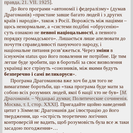
правда, 21. VII. 1925]
.
До його програми «автономії і федералізму» (думав
Драгоманів) «пристане завше багато людей і з других
країв і народів», також з Росії. Ворожість між націями –
щось ненормальне, а «системи подібні «обрусенію»
суть ознакою не
певної націоцальності
, а певного
порядку громадського». Лишається лише апелювати до
почуття справедливості пануючого народу, і
національне питання розв’яжеться. Через
зміни
в
існуючім status quo його повалення не потрібне. Це тим
легше буде зробити, що в боротьбі за своє визволення
українці все стрінуть «союзників, між якими будуть
безперечно і самі великоруси
».
Програма Драгоманова вже хоч би для того не
вимагатиме боротьби, що «така програма буде мати за
собою всіх розумних людей, якої б нації хто не був»
[
М.
Драгоманів
. – Чудацькі думки; Политические сочиненія.
Москва, т. І, стор. XXXI]
. Пригадайте щойно наведений
цитат з Зіммеля: Драгоманів дає ілюстрацію до його
твердження, що «острість теоретично логічних
контроверсій не вадить, щоб розумовість була все ж таки
засадою погодження»…