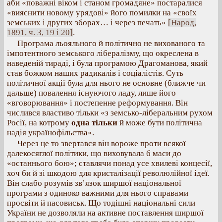
аби «поважні віком і станом громадяне» постаралися
«вияснити новому урядові» його помилки на «своїх
земських і других зборах… і через печать»
[Народ,
1891, ч. 3, 19 і 20]
.
Програма льояльного й політично не вихованого та
імпотентного земського лібералізму, що окреслена в
наведеній тираді, і була програмою Драгоманова, який
став божком наших радикалів і соціалістів. Суть
політичної акції була для нього не основне (ближче чи
дальше) повалення існуючого ладу, лише його
«вговорювання» і постепенне реформування. Він
числився властиво тільки «з земсько-ліберальним рухом
Росії, на котрому
одна тільки
й може бути політична
надія українофільства».
Через це то звертався він вороже проти всякої
далекосяглої політики, що виховувала б маси до
«останнього бою»; ставлячи понад усе хвилеві концесії,
хоч би й зі шкодою для кристалізації революлійної ідеї.
Він слабо розумів зв’язок ширшої національної
програми з одиноко важними для нього справами
просвіти й пасовиськ. Що тодішні національні сили
України не дозволяли на активне поставлення ширшої