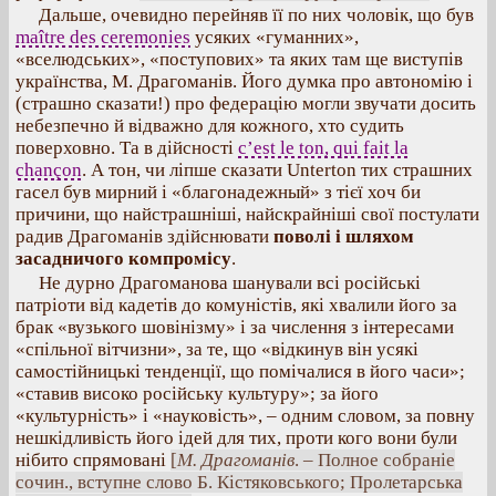
Дальше, очевидно перейняв її по них чоловік, що був
maître des ceremonies
усяких «гуманних»,
«вселюдських», «поступових» та яких там ще виступів
українства, М. Драгоманів. Його думка про автономію і
(страшно сказати!) про федерацію могли звучати досить
небезпечно й відважно для кожного, хто судить
поверховно. Та в дійсності
c’est le ton, qui fait la
chançon
. А тон, чи ліпше сказати Unterton тих страшних
гасел був мирний і «благонадежный» з тієї хоч би
причини, що найстрашніші, найскрайніші свої постулати
радив Драгоманів здійснювати
поволі і шляхом
засадничого компромісу
.
Не дурно Драгоманова шанували всі російські
патріоти від кадетів до комуністів, які хвалили його за
брак «вузького шовінізму» і за числення з інтересами
«спільної вітчизни», за те, що «відкинув він усякі
самостійницькі тенденції, що помічалися в його часи»;
«ставив високо російську культуру»; за його
«культурність» і «науковість», – одним словом, за повну
нешкідливість його ідей для тих, проти кого вони були
нібито спрямовані
[
М. Драгоманів
. – Полное собраніе
сочин., вступне слово Б. Кістяковського; Пролетарська