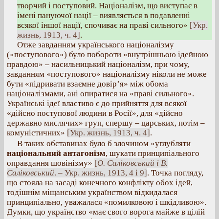
творчий і поступовий. Націоналізм, що виступає в
імені пануючої нації – виявляється в подавленні
всякої іншої нації, спочиває на праві сильного»
[Укр.
жизнь, 1913, ч. 4]
.
Отже завданням українського націоналізму
(«поступового») було побороти «внутрішньою ідейною
правдою» – насильницький націоналізм, при чому,
завданням «поступового» націоналізму ніколи не може
бути «підривати взаємне довір’я» між обома
націоналізмами, ані опиратися на «праві сильного».
Українські ідеї властиво є до прийняття для всякої
«дійсно поступової людини в Росії», для «дійсно
державно мислячих» груп, спершу – царських, потім –
комуністичних»
[Укр. жизнь, 1913, ч. 4]
.
В таких обставинах було б злочином «углубляти
національний антагонізм
, шукати принципіального
оправдання шовінізму»
[
О. Саліковський і В.
Саліковський
. – Укр. жизнь, 1913, 4 і 9]
. Точка погляду,
що стояла на засаді конечного конфлікту обох ідей,
тодішнім міщанським українством відкидалася
принципіально, уважалася «помилковою і шкідливою».
Думки, що українство «має свого ворога майже в цілій