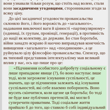
вони узнавали тільки розум, що стоїть над волею, стали
вони
засадничими угодовцями
, сторонниками згоди за
всяку ціну.
До цієї засадничої угодовости провансальства
склоняло його, і його ворожість до «загального»,
надавання виключної ваги й цінності «партикулярному»
(одиниці, їх групам, провінції, генерації), в противність
до нації як колективу, до держави. Бо стан боротьби,
війни занадто яскраво й наочно виправдував конечність
вивищення «загального» над «поодиноким», а це
руйнувало цілу філософію провансальства. Спенсер, що
як типовий представник інтелектуалізму мав великий
вплив у нас, ось що пише про це:
«Підчинення особистого добробуту соціальному є
лише припадкове явище (?), бо воно наступає лише
тоді, коли загрожене існування суспільності, це
значить, що це підчинення залежить від існування
суспільностей, які себе взаємно поборюють. Воно
мусить скінчитися, коли щезне ця боротьба; бо тоді
не буде вже публічних претенсій, які могли б
суперечити приватним. Тоді соціальне життя
прийшло б до того, що ставило б собі індивідуальний