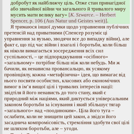
добробут як найближчу ціль. Отже стан принагідної
або звичайної війни чи загального й тривалого миру
мусить мати велику вагу»
[
К. Szwarce
. – Herbert
Spencer, p. 106 (Aus Natur und Geistes weit)]
.
Я тримаюся іншої думки щодо управнення публічних
претенсій над приватними (Спенсер розуміє ці
управнення за вузько, зводячи все до випадку війни), але
факт є, що під час війни і взагалі і боротьби, коли більш
як ніколи вимагається зосередження всіх сил
суспільності, – це підпорядкування «осібного»
«загальному» потрібне більш ніж коли небудь. Ми ж
бачили, як ненависна провансальцю, як усякому
провінціялу, кожна «метафізична» ідея, що вимагає від
нього посвяти особистих, класових або економічних
вимог в ім’я вищої цілі і тривалих інтересів нації:
звідтіля й його ненависть до того стану, який є
природний між націями, який диктується універсальним
законом боротьби за існування і який збільшує тягар
«загального» над «поодиноким». Ціла його туга –
ослабити, коли не знищити цей закон, а звідси його
засаднича компромісовість, стремління здобути свої цілі
не шляхом боротьби, але – угоди.