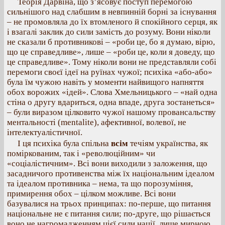
Теорія Дарвіна, що з’ясовує поступ перемогою
сильнішого над слабшим в невпинній борні за існування
– не промовляла до їх втомленого й спокійного серця, як
і взагалі заклик до сили замість до розуму. Вони ніколи
не сказали б противникові – «роби це, бо я думаю, вірю,
що це справедливе», лише – «роби це, коли я доведу, що
це справедливе». Тому ніколи вони не представляли собі
перемоги своєї ідеї на руїнах чужої; психіка «або-або»
була їм чужою навіть у моменти найвищого напняття
обох ворожих «ідей». Слова Хмельницького – «най одна
стіна о другу вдариться, одна впаде, друга зостанеться»
– були виразом цілковито чужої нашому провансальству
ментальності (mentalite), афективної, волевої, не
інтелектуалістичної.
І ця психіка була спільна
всім
течіям українства, як
поміркованим, так і «революційним» чи
«соціалістичним». Всі вони виходили з заложення, що
засадничого противенства між їх національним ідеалом
та ідеалом противника – нема, та що порозуміння,
примирення обох – цілком можливе. Всі вони
базувалися на трьох принципах: по-перше, що питання
національне не є питання сили; по-друге, що рішається
воно не нагромадженням цієї сили нації, лише мирною