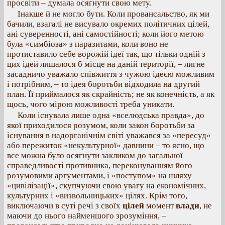
просвіти – думала осягнути свою мету.
Інакше й не могло бути. Коли провансальство, як ми
бачили, взагалі не висувало окремих політичних цілей,
ані суверенності, ані самостійності; коли його метою
була «симбіоза» з паразитами, коли воно не
протиставило себе ворожій ідеї так, що тільки одній з
цих ідей лишалося б місце на даній території, – лигне
засадничо уважало співжиття з чужою ідеєю можливим
і потрібним, – то ідея боротьби відходила на другий
план. Її приймалося як скрайність; не як конечність, а як
щось, чого мірою можливості треба уникати.
Коли існувала лише одна «вселюдська правда», до
якої приходилося розумом, коли закон боротьби за
існування в надорганічнім світі уважався за «пересуд»
або пережиток «некультурної» давнини – то ясно, що
все можна було осягнути закликом до загальної
справедливості противника, переконуванням його
розумовими аргументами, і «поступом» на шляху
«цивілізації», скупчуючи свою увагу на економічних,
культурних і «визвольницьких» цілях. Крім того,
виключаючи в суті речі з своїх
цілей
момент
влади
, не
маючи до нього найменшого зрозуміння, –