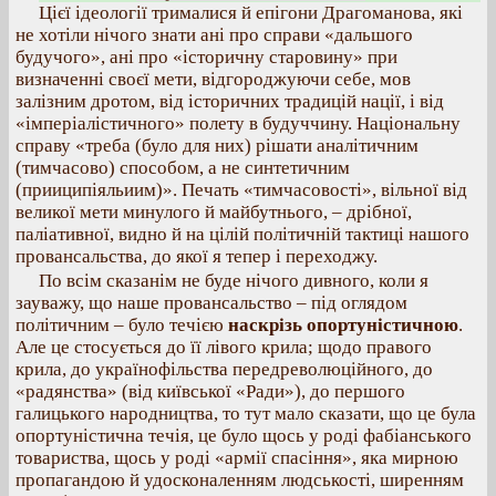
Цієї ідеології трималися й епігони Драгоманова, які
не хотіли нічого знати ані про справи «дальшого
будучого», ані про «історичну старовину» при
визначенні своєї мети, відгороджуючи себе, мов
залізним дротом, від історичних традицій нації, і від
«імперіалістичного» полету в будуччину. Національну
справу «треба (було для них) рішати аналітичним
(тимчасово) способом, а не синтетичним
(прииципіяльиим)». Печать «тимчасовості», вільної від
великої мети минулого й майбутнього, – дрібної,
паліативної, видно й на цілій політичній тактиці нашого
провансальства, до якої я тепер і переходжу.
По всім сказанім не буде нічого дивного, коли я
зауважу, що наше провансальство – під оглядом
політичним – було течією
наскрізь опортуністичною
.
Але це стосується до її лівого крила; щодо правого
крила, до українофільства передреволюційного, до
«радянства» (від київської «Ради»), до першого
галицького народництва, то тут мало сказати, що це була
опортуністична течія, це було щось у роді фабіанського
товариства, щось у роді «армії спасіння», яка мирною
пропагандою й удосконаленням людськості, ширенням