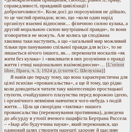
справедливості, правдивій цивілізації і
доброзичливості». Коли досі до порозуміння не дійшло,
то це чистий припадок; ясно, що «коли один нарід
організує взаємні відносини… фізичною силою кулака, а
другий моральною силою внутрішньої правди», то вони
зговоритися не можуть. Але колись ця сподівана
хвилина таки наступить, а що «загальний мир можливий
тільки при пануванню спільної правди для всіх», то не
лишається нічого іншого, як… переконати москалів «як
жити без кулака» і «викликати в них розуміння о правді
життя і етиці національних взаімовідносин»…
[L’orient
libre, Прага, ч. 3, 1924 р, (стаття С. Шелухіна)]
Я навів цю тираду тому, що вона характеристична для
цілої психіки «провансальства», а ще й тому, що рідко
коли доводиться читати таку квінтесенцію простацької
глупоти, очайдушного плазунства перед ворожою ідеєю,
і органічного невміння навчитися чого-небудь з подій
життя… Ціла ця своєрідна «тактика» нашого
провансальства (переконування противника), доведена
до абсурду в утопії вченого пацифіста Бертрана Рассела
– «Ікар або будуччина науки», який переконався, що
одинокий шлях створити нарешті здорову й щасливу