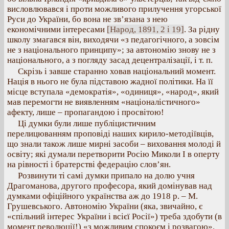
висловлювався і проти можливого прилучення угорської
Руси до України, бо вона не зв’язана з нею
економічними інтересами
[Народ, 1891, 2 і 19]
. За рідну
школу змагався він, виходячи «з педагогічного, а зовсім
не з національного принципу»; за автономію знову не з
національного, а з погляду засад децентралізації, і т. п.
Скрізь і завше старанно ховав національний момент.
Нація в нього не була підставою жадної політики. На її
місце вступала «демократія», «одиниця», «народ», який
мав перемогти не виявленням «націоналістичного»
афекту, лише – пропагандою і просвітою!
Ці думки були лише публіцистичним
перелицюванням проповіді наших кирило-методіївців,
що знали також лише мирні засоби – виховання молоді й
освіту; які думали перетворити Росію Миколи І в оперту
на рівності і братерстві федерацію слов’ян.
Розвинути ті самі думки припало на долю учня
Драгоманова, другого професора, який домінував над
думками офіційного українства аж до 1918 р. – М.
Грушевського. Автономію України (яка, звичайно, є
«спільний інтерес України і всієї Росії») треба здобути (в
момент революції!) «з можливим спокоєм і розвагою».