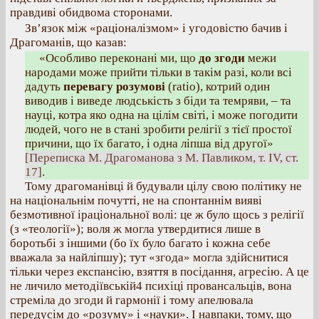
правдиві обидвома сторонами.
Зв’язок між «раціоналізмом» і угодовістю бачив і
Драгоманів, що казав:
«Особливо переконані ми, що
до згоди
межи
народами може прийти тільки в такім разі, коли всі
дадуть
перевагу розумові
(ratio), котрий один
виводив і виведе людськість з біди та темряви, – та
науці, котра яко одна на цілім світі, і може погодити
людей, чого не в стані зробити релігії з тієї простої
причини, що їх багато, і одна ліпша від другої»
[Переписка М. Драгоманова з М. Павликом, т. IV, ст.
17]
.
Тому драгоманівці й будували цілу свою політику не
на національнім почутті, не на спонтаннім вияві
безмотивної іраціональної волі: це ж було щось з релігії
(з «теології»); воля ж могла утвердитися лише в
боротьбі з іншими (бо їх було багато і кожна себе
вважала за найліпшу); тут «згода» могла здійснитися
тільки через експансію, взяття в посідання, агресію. А це
не личило методіївській4 психіці провансальців, вона
стреміла до згоди й гармонії і тому апелювала
передусім до «розуму» і «науки». І навпаки, тому, що