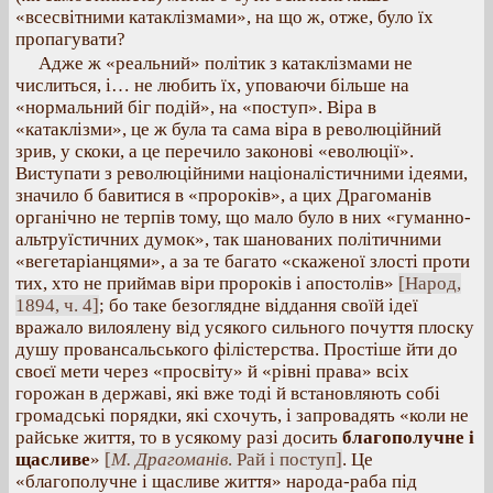
«всесвітними катаклізмами», на що ж, отже, було їх
пропагувати?
Адже ж «реальний» політик з катаклізмами не
числиться, і… не любить їх, уповаючи більше на
«нормальний біг подій», на «поступ». Віра в
«катаклізми», це ж була та сама віра в революційний
зрив, у скоки, а це перечило законові «еволюції».
Виступати з революційними націоналістичними ідеями,
значило б бавитися в «пророків», а цих Драгоманів
органічно не терпів тому, що мало було в них «гуманно-
альтруїстичних думок», так шанованих політичними
«вегетаріанцями», а за те багато «скаженої злості проти
тих, хто не приймав віри пророків і апостолів»
[Народ,
1894, ч. 4]
; бо таке безоглядне віддання своїй ідеї
вражало вилоялену від усякого сильного почуття плоску
душу провансальського філістерства. Простіше йти до
своєї мети через «просвіту» й «рівні права» всіх
горожан в державі, які вже тоді й встановляють собі
громадські порядки, які схочуть, і запровадять «коли не
райське життя, то в усякому разі досить
благополучне і
щасливе
»
[
М. Драгоманів
. Рай і поступ]
. Це
«благополучне і щасливе життя» народа-раба під