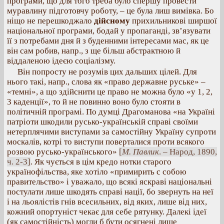
програми, що для того треба було спершу провести
муравлину підготовчу роботу, – це була лиш вимівка. Бо
ніщо не перешкоджало
дійсному
прихильникові ширшої
національної програми, бодай у пропаганді, зв’язувати
її з потребами дня й з буденними інтересами мас, як це
він сам робив, напр., з ще більш абстрактною й
віддаленою ідеєю соціалізму.
Він попросту не розумів цих дальших цілей. Для
нього такі, напр., слова як «право державне руське» –
«темні», а що здійснити це право не можна було «у 1, 2,
3 каденції», то й не повинно воно було стояти в
політичній програмі. По думці Драгоманова «на Україні
патріоти шкодили русько-українській справі своїми
нетерплячими виступами за самостійну Україну супроти
москалів, котрі то виступи поверталися проти всякого
розвою русько-українського»
[
М. Павлик
. – Народ, 1890,
ч. 2-3]
. Як чується в цім кредо нотки старого
українофільства, яке хотіло «примирить с собою
правительство» і уважало, що всякі яскраві національні
постулати лише шкодять справі нації, бо звернуть на неї
і на льоялістів гнів всесильних, від яких, лише від них,
кожний опортуніст чекає для себе рятунку. Далекі ідеї
(як самостійність) могли б бути осягнені лише