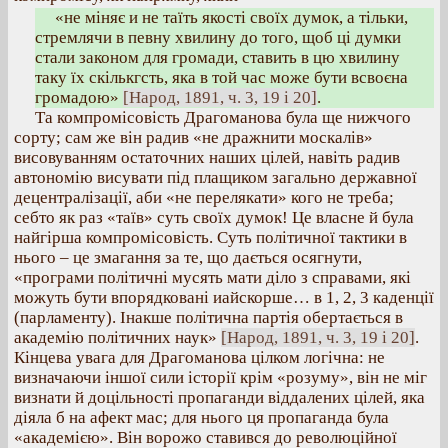
«не міняє и не таїть якості своїх думок, а тільки,
стремлячи в певну хвилину до того, щоб ці думки
стали законом для громади, ставить в цю хвилину
таку їх скількгсть, яка в той час може бути всвоєна
громадою»
[Народ, 1891, ч. 3, 19 і 20]
.
Та компромісовість Драгоманова була ще нижчого
сорту; сам же він радив «не дражнити москалів»
висовуванням остаточних наших цілей, навіть радив
автономію висувати під плащиком загально державної
децентралізації, аби «не перелякати» кого не треба;
себто як раз «таїв» суть своїх думок! Це власне й була
найгірша компромісовість. Суть політичної тактики в
нього – це змагання за те, що дається осягнути,
«програми політичні мусять мати діло з справами, які
можуть бути впорядковані иайскорше… в 1, 2, 3 каденції
(парламенту). Інакше політична партія обертається в
академію політичних наук»
[Народ, 1891, ч. 3, 19 і 20]
.
Кінцева увага для Драгоманова цілком логічна: не
визначаючи іншої сили історії крім «розуму», він не міг
визнати й доцільності пропаганди віддалених цілей, яка
діяла б на афект мас; для нього ця пропаганда була
«академією». Він ворожо ставився до революційної