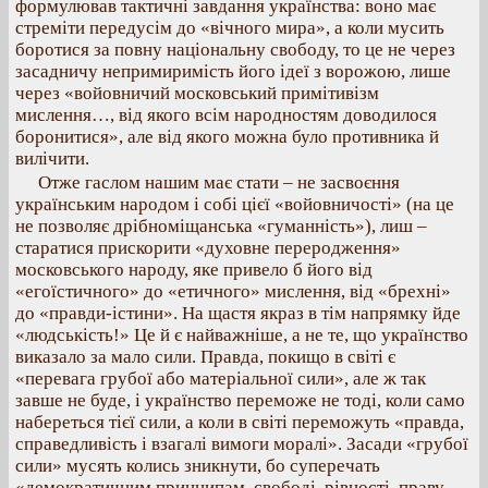
формулював тактичні завдання українства: воно має
стреміти передусім до «вічного мира», а коли мусить
боротися за повну національну свободу, то це не через
засадничу непримиримість його ідеї з ворожою, лише
через «войовничий московський примітивізм
мислення…, від якого всім народностям доводилося
боронитися», але від якого можна було противника й
вилічити.
Отже гаслом нашим має стати – не засвоєння
українським народом і собі цієї «войовничості» (на це
не позволяє дрібноміщанська «гуманність»), лиш –
старатися прискорити «духовне переродження»
московського народу, яке привело б його від
«егоїстичного» до «етичного» мислення, від «брехні»
до «правди-істини». На щастя якраз в тім напрямку йде
«людськість!» Це й є найважніше, а не те, що українство
виказало за мало сили. Правда, покищо в світі є
«перевага грубої або матеріальної сили», але ж так
завше не буде, і українство переможе не тоді, коли само
набереться тієї сили, а коли в світі переможуть «правда,
справедливість і взагалі вимоги моралі». Засади «грубої
сили» мусять колись зникнути, бо суперечать
«демократичним принципам, свободі, рівності, праву,