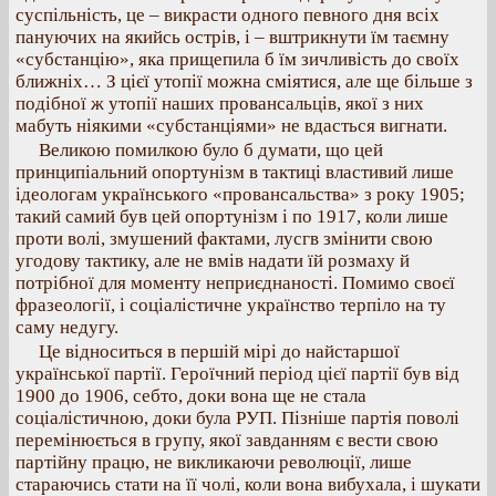
суспільність, це – викрасти одного певного дня всіх
пануючих на якийсь острів, і – вштрикнути їм таємну
«субстанцію», яка прищепила б їм зичливість до своїх
ближніх… З цієї утопії можна сміятися, але ще більше з
подібної ж утопії наших провансальців, якої з них
мабуть ніякими «субстанціями» не вдасться вигнати.
Великою помилкою було б думати, що цей
принципіальний опортунізм в тактиці властивий лише
ідеологам українського «провансальства» з року 1905;
такий самий був цей опортунізм і по 1917, коли лише
проти волі, змушений фактами, лусгв змінити свою
угодову тактику, але не вмів надати їй розмаху й
потрібної для моменту неприєднаності. Помимо своєї
фразеології, і соціалістичне українство терпіло на ту
саму недугу.
Це відноситься в першій мірі до найстаршої
української партії. Героїчний період цієї партії був від
1900 до 1906, себто, доки вона ще не стала
соціалістичною, доки була РУП. Пізніше партія поволі
перемінюється в групу, якої завданням є вести свою
партійну працю, не викликаючи революції, лише
стараючись стати на її чолі, коли вона вибухала, і шукати