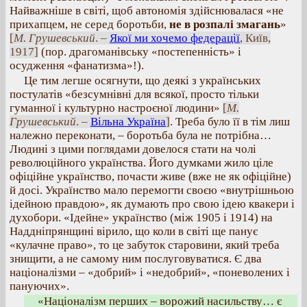
Найважніше в світі, щоб автономія здійснювалася «не
прихапцем, не серед боротьби,
не в розпалі змагань
»
[
М. Грушевський
. –
Якої ми хочемо федерації
, Київ,
1917]
(пор. драгоманівську «постепенність» і
осудження «фанатизма»!).
Це тим легше осягнути, що деякі з українських
постулатів «безсумнівні для всякої, просто тільки
гуманної і культурно настроєної людини»
[
М.
Грушевський
. –
Вільна Україна
]
. Треба було її в тім лиш
належно переконати, – боротьба була не потрібна…
Людині з цими поглядами довелося стати на чолі
революційного українства. Його думками жило ціле
офіційне українство, почасти живе (вже не як офіційне)
й досі. Українство мало перемогти своєю «внутрішньою
ідейною правдою», як думають про свою ідею квакери і
духобори. «Ідейне» українство (між 1905 і 1914) на
Наддніпрянщині вірило, що коли в світі ще панує
«кулачне право», то це забуток старовини, який треба
знищити, а не самому ним послуговуватися. Є два
націоналізми – «добрий» і «недобрий», «поневолених і
пануючих».
«Націоналізм перших – ворожий насильству… є