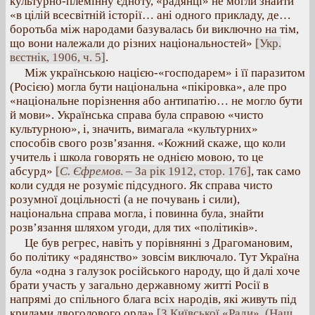
культурно-племінну єдноту, «радянці» не могли знайти
«в цілій всесвітній історії… ані одного прикладу, де…
боротьба між народами базувалась би виключно на тім,
що вони належали до різних національностей»
[Укр.
вєстнік, 1906, ч. 5]
.
Між українською нацією-«господарем» і її паразитом
(Росією) могла бути національна «пікіровка», але про
«національне порізнення або антипатію… не могло бути
й мови». Українська справа була справою «чисто
культурною», і, значить, вимагала «культурних»
способів свого розв’язання. «Кожний скаже, що коли
учитель і школа говорять не однією мовою, то це
абсурд»
[
С. Єфремов
. – За рік 1912, стор. 176]
, так само
коли суддя не розуміє підсудного. Як справа чисто
розумної доцільності (а не почувань і сили),
національна справа могла, і повинна була, знайти
розв’язання шляхом угоди, для тих «політиків».
Це був регрес, навіть у порівнянні з Драгомановим,
бо політику «радянство» зовсім виключало. Тут Україна
була «одна з галузок російського народу, що й далі хоче
брати участь у загально державному житті Росії в
напрямі до спільного блага всіх народів, які живуть під
крилами двоголового орла»
[З Київської «Ради», (Наш