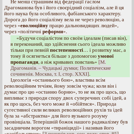
Не менш страшним від федерації гаслом
Драгоманова був і його своєрідний соціалізм, але й ця
його наука була особливого, фабіанського характеру.
Дорога до його соціалізму вела не через революцію, а
через «
еволюційну
працю дальновидящих людей»,
через «політичні
реформи
».
«Будучи соціалістом по своїм ідеалам (писав він),
я переконаний, що здійснення сього ідеала можливо
тільки при певній
постепенності
… і розвитку мас, а
тому й осягнеться більше з допомогою
умової
пропаганди
, а ніж кривавих повстань»
[М.
Драгоманів. – Чудацькі думки; Политические
сочиненія. Москва, т. І, стор. XXXI]
.
Ідеологія «останнього бою», властива всім
революційним течіям, йому зовсім чужа; коли він і
думає про цю «останню борню», то не як про щось, що
випливає з природи спору двох суперечних собі ідей, а
як про щось, без чого може й «обійтися». Природа
сугестивної сили великих революційних рухів та ідей
була за «абстрактна» для його вузького розуму
провінціала. Теперішній божок нашого радикалізму був
засадничим ворогом «тираніцидії» і називав його
«канібальством»
[З починів укр. соц. руху, стор. 85]
.