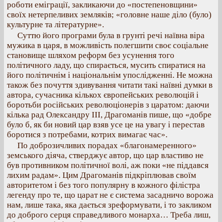
роботи еміграції, закликаючи до «постепеновщини»
своїх нетерпеливих земляків; «головне наше діло (було)
культурне та літературне».
Суттю його програми була в грунті речі наївна віра
мужика в царя, в можливість полегшити своє соціальне
становище шляхом реформ без усунення того
політичного ладу, що спирається, мусить спиратися на
його політичнім і національнім упослідженні. Не можна
також без почуття здивування читати такі наївні думки в
автора, сучасника кількох європейських революцій і
боротьби російських революціонерів з царатом: даючи
кілька рад Олександру III, Драгоманів пише, що «добре
було б, як би новий цар взяв усе це на увагу і перестав
боротися з потребами, котрих вимагає час».
По доброзичливих порадах «благонамеренного»
земського діяча, стверджує автор, що цар властиво не
був противником політичної волі, аж поки «не піддався
лихим радам». Цим Драгоманів підкріплював своїм
авторитетом і без того популярну в кожного філістра
легенду про те, що царат не є система засадничо ворожа
нам, лише така, яка дається зреформувати, і то закликом
до доброго серця справедливого монарха… Треба лиш,