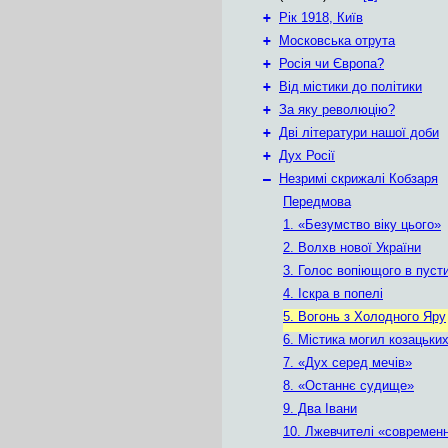
+
Рік 1918, Київ
+
Московська отрута
+
Росія чи Європа?
+
Від містики до політики
+
За яку революцію?
+
Дві літератури нашої доби
+
Дух Росії
–
Незримі скрижалі Кобзаря
Передмова
1. «Безумство віку цього»
2. Волхв нової України
3. Голос вопіющого в пусти
4. Іскра в попелі
5. Вогонь з Холодного Яру
6. Містика могил козацьки
7. «Дух серед мечів»
8. «Останнє судище»
9. Два Івани
10. Лжевчителі «современн