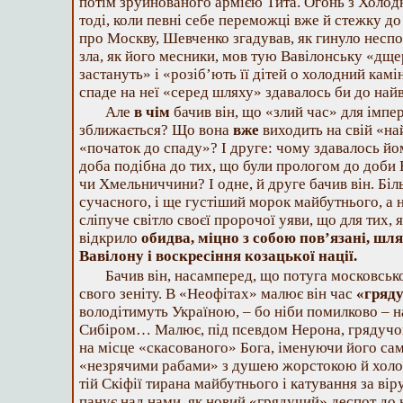
потім зруйнованого армією Тита. Огонь з Холод
тоді, коли певні себе переможці вже й стежку 
про Москву, Шевченко згадував, як гинуло неспо
зла, як його месники, мов тую Вавілонську «дще
застануть» і «розіб’ють її дітей о холодний кам
спаде на неї «серед шляху» здавалось би до най
Але
в чім
бачив він, що «злий час» для імпе
зближається? Що вона
вже
виходить на свій «на
«початок до спаду»? І друге: чому здавалось йо
доба подібна до тих, що були прологом до доби
чи Хмельниччини? І одне, й друге бачив він. Біл
сучасного, і ще густіший морок майбутнього, а 
сліпуче світло своєї пророчої уяви, що для тих, я
відкрило
обидва, міцно з собою пов’язані, шл
Вавілону і воскресіння козацької нації.
Бачив він, насамперед, що потуга московськ
свого зеніту. В «Неофітах» малює він час
«гряд
володітимуть Україною, – бо ніби помилково – н
Сибіром… Малює, під псевдом Нерона, грядучог
на місце «скасованого» Бога, іменуючи його са
«незрячими рабами» з душею жорстокою й холод
тій Скіфії тирана майбутнього і катування за ві
панує над нами, як новий «грядучий» деспот д