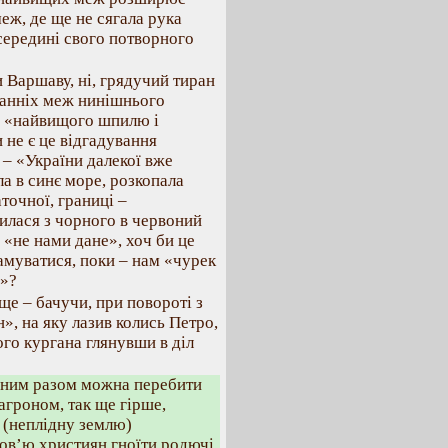
меж, де ще не сягала рука
всередині свого потворного
и Варшаву, ні, грядучий тиран
останніх меж нинішнього
о «найвищого шпилю і
 не є це відгадування
 – «України далекої вже
а в синє море, розкопала
аточної, границі –
илася з чорного в червоний
 «не нами дане», хоч би це
амуватися, поки – нам «чурек
і»?
ще – бачучи, при повороті з
», на яку лазив колись Петро,
ого кургана глянувши в діл
 одним разом можна перебити
 агроном, так ще гірше,
ї (неплідну землю)
ов’ю християн гноїти родючі