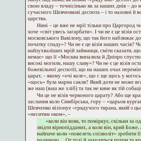
свою владу – точнісінько як за наших днів – до 
сучасного Шевченкові деспота – і то назовні й 
царства.
Нині – це вже не мрії тільки про Царгород ч
хоче «світ увесь загарбати». І чи не є це візія 
московського Вавілону, що так його наближає д
початку спаду»? Чи не є це візія наших часів? Чи
найзухваліших мрій займанця, сміти сказати, що
немає» що її «Москва випалила й Дніпро спустил
високі могили, нашу славу»? Чи не є це візія ост
божевільної деспотії, що на наших очах перемін
царат, – якому «очі коле», що с ще щось у когось
«щось» була марна сакля? Який доти не може вг
же наш (ваш же хліб) та так не кине як тій собац
Чи це не візія червоного царату? Або ще кра
заслання коло Симбірська, гору – «царьов курган
Шевченко візіонуе «грядучого тирана, який з ць
«неситим оком», –
«коли він вояк, то поміркує, скільки за
звідти вірнопідданих, а коли він, крий Боже,
найпаче коли «повелеть соізволіт» зробити ї
родючою… От тоді й заходяться потом та кр