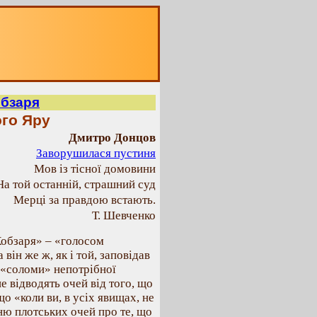
обзаря
ого Яру
Дмитро Донцов
Заворушилася пустиня
Мов із тісної домовини
На той останній, страшний суд
Мерці за правдою встають.
Т. Шевченко
Кобзаря» – «голосом
він же ж, як і той, заповідав
 «соломи» непотрібної
е відводять очей від того, що
що «коли ви, в усіх явищах, не
нню плотських очей про те, що