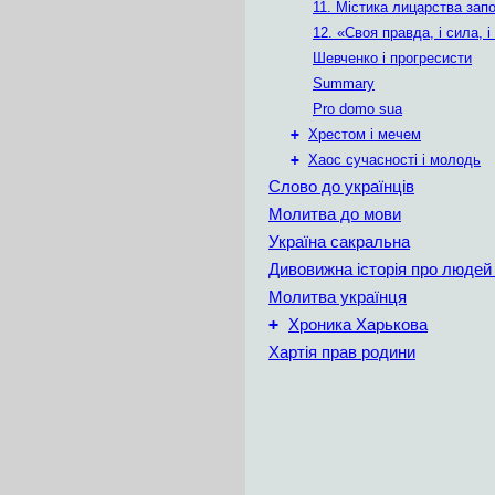
11. Містика лицарства зап
12. «Своя правда, i сила, i
Шевченко і прогресисти
Summary
Pro domo sua
+
Хрестом і мечем
+
Хаос сучасності і молодь
Слово до українців
Молитва до мови
Україна сакральна
Дивовижна історія про людей 
Молитва українця
+
Хроника Харькова
Хартія прав родини