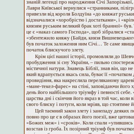
знаній легенді про народження Січі Запорізької, 
Лаври Київської вернулися «странниками, пілігр
привезли від короля Болдуїна «до княжат руських
відзначалися «хоробрістю і достатками», і «кр
князям руським великий брак хоті бранної» був.
це є «наказ самого Господа», щоб зібралися «ста
«збентежило княжу (Байди, князя Вишневецьког
був початок заложення ним Січі… Те саме явище 
початок блискучого злету.
Крім цієї нашої історії, промовляли до Шевче
пробудження зі сну України, – пильно спостере
містичної натури. Знавець Біблії, знав він, що 
який вдрапується якась сила, буває її «початком
провидіння, яка накреслила переляканому царев
«мане-текел-фарес» на стіні, заповідаючи його ху
день його найбільшого тріумфу і певності себе.
царства дні і скінчив його якраз в той час, коли 
свого блиску і потуги, коли мріяв, що стоятиме 
Цей таємний закон злету і занепаду деяких п
повно про це є в образах його поезії, вже цитова
«Божих меж» і «сроків». Коли спали «упившись 
возстав із гроба. Їх позірний тріумф був початк