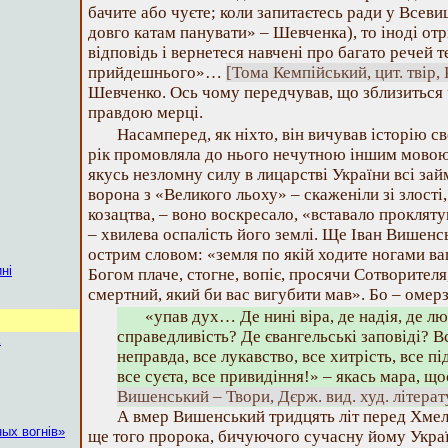
бачите або чуєте; коли запитаєтесь ради у Всеви
довго катам панувати» – Шевченка), то іноді о
відповідь і вернетеся навчені про багато речей 
прийдешнього»…
[Тома Кемпійський, цит. твір, К
Шевченко. Ось чому передчував, що зблизиться ч
правдою мерці.
Насамперед, як ніхто, він вичував історію сво
рік промовляла до нього нечутною іншим мовою.
якусь незломну силу в лицарстві України всі займа
ворона з «Великого льоху» – скаженіли зі злост
козацтва, – воно воскресало, «вставало проклят
– хвилева оспалість його землі. Ще Іван Вишенс
острим словом: «земля по якій ходите ногами в
ні
Богом плаче, стогне, вопіє, просячи Сотворителя
смертний, який би вас вигубити мав». Бо – омер
«упав дух… Де нині віра, де надія, де л
справедливість? Де євангельські заповіді? Вс
х
неправда, все лукавство, все хитрість, все пі
все суєта, все привидіння!» – якась мара, 
Вишенський – Твори, Дєрж. вид. худ. літерат
А вмер Вишенський тридцять літ перед Хме
ых вогнів»
ще того пророка, бичуючого сучасну йому Україн