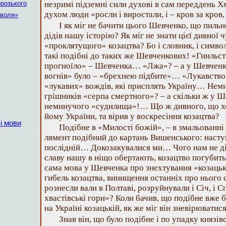
орозького
незримі підземні сили духові в сам переддень Х
духом люди «росли і виростали, і – кров за кров
 воля»
І як міг не бачити цього Шевченко, що пильно
дідів нашу історію? Як міг не знати цієї дивно
«проклятущого» козацтва? Бо і словник, і симво
такі подібні до таких же Шевченкових! «Гнильст
прогноїло» – Шевченка… «Лжа»? – а у Шевченк
вогнів» було – «брехнею підбите»… «Лукавство
«лукавих» вождів, які присплять Україну… Неми
грішників «серпа смертного»? – а скільки ж у Ш
неминучого «судилища»!… Що ж дивного, що хоч
йому України, та вірив у воскресіння козацтва?
і мови
Подібне в «Милості божій», – в змальованні
лямент подібний до картань Вишенського: насту
послідній… Докозакувалися ми… Чого нам не ді
славу нашу в ніщо обертають, козацтво погубит
сама мова у Шевченка про знехтування «козацьк
гибель козацтва, винищення останніх про нього с
рознесли вали в Полтаві, розруйнували і Січ, і
хвастівські гори»? Коли бачив, що подібне вже 
на Україні козацькій, як же міг він зневірювати
Знав він, що було подібне і по упадку князі