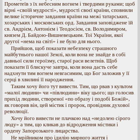
Прометеїв з їх небесним вогнем і твердими руками; щоб
вірні «своїй мудрості», мудрості своєї країни, сповнили
велике історичне завдання країни на межі татарських,
хозарських і московських орд. Завдання заповіджене їй
св. Андрієм, Антонієм і Теодосієм, св. Володимиром,
князем Д. Байдою-Вишневецьким. Тої України, якої
другої «нема на світі» і не було для нього.
Прийшов, щоб показати небезпеку страшного
майбутнього нашої Землі, коли вона не знайде в собі
давньої сили героїзму, старої раси велетнів. Щоб
показати її блискуче завтра, коли вона дасть себе
надхнути тим вогнем невгасимим, що Бог заложив у її
серці в хвилині її народження.
Таким хочу його тут вивести. Тим, що рвав з культом
«малої людини» чи «півлюдини» віку цього; що голосив
прихід людини, створеної «по образу і подобі Божій»,
як говорив він, цей містик і пророк, провідник духової
революції.
Хочу його вивести не плачкою над «недолею сірого
люду» а тим, що кликав до відродження містики і
ордену Запорозького лицарства.
Не мрійником про ідилію мирного життя і