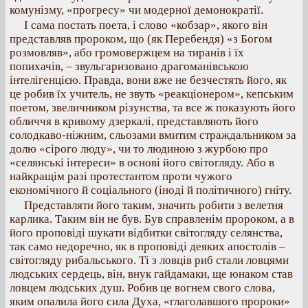
комунізму, «прогресу» чи модерної демонократії.
І сама постать поета, і слово «кобзар», якого він
представляв пророком, що (як Перебендя) «з Богом
розмовляв», або громовержцем на тиранів і їх
попихачів, – звульгаризовано драгоманівською
інтелігенцією. Правда, вони вже не безчестять його, як
це робив їх учитель, не звуть «реакціонером», кепським
поетом, звеличником різунства, та все ж показують його
обличчя в кривому дзеркалі, представляють його
солодкаво-ніжним, сльозами вмитим страждальником за
долю «сірого люду», чи то людиною з журбою про
«селянські інтереси» в основі його світогляду. Або в
найкращім разі протестантом проти чужого
економічного й соціального (іноді й політичного) гніту.
Представляти його таким, значить робити з велетня
карлика. Таким він не був. Був справленім пророком, а в
його проповіді шукати відбитки світогляду селянства,
так само недоречно, як в проповіді деяких апостолів –
світогляду рибальського. Ті з ловців риб стали ловцями
людських сердець, він, внук гайдамаки, ще юнаком став
ловцем людських душ. Робив це вогнем свого слова,
яким опалила його сила Духа, «глаголавшого пророки»