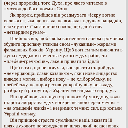
(через пророків), того Духа, про якого читаємо в
«мотто» до його поеми «Сон».
Як пророк, прийшов він роздмухати «іскру вогню
великого», яка ще «тліла, не вгасала» в душах нащадків,
надхнути їх її містичною силою, що дає й силу
«нетвердим рукам».
Прийшов він, щоб своїм вогненним словом громовим
збудити приспану тяжким сном «лукавими» жерцями
фальшивих божків, Україну. Щоб вогнем тим випалити в
душах «дядьків отечества чужого» дух рабів, чи
«плебеїв-гречкосіїв», лакеїв привати та ідилії.
Щоб в тих, що не оглухли, воскресити старий дух
«немерцающої слави козацької», який нове лицарство
виведе з могил, і виборе нову – не хліборобську, не
плебейську, не «прогресивну» країну віку розкладу,
розбрату й розпусти, а Україну «козацького народу».
Він прийшов, як віщун страшного Армагедону, коли
старого лицарства «дух воскресне знов серед мечів» –
«на отмщеніе язиків» і незримих темних сил, що копали
Україні могилу.
Він прийшов стрясти сумлінням нації, вказати їй
шлях духового переродження; шлях, який чекає нових