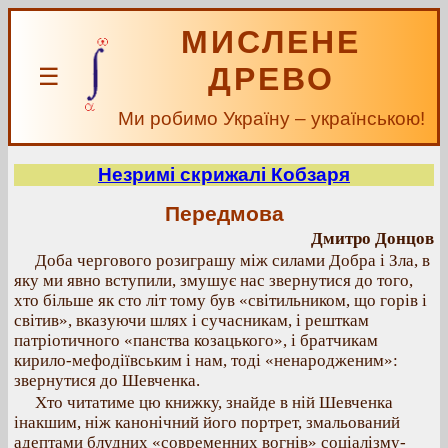
МИСЛЕНЕ
ДРЕВО
☰
Ми робимо Україну – українською!
Незримі скрижалі Кобзаря
Передмова
Дмитро Донцов
Доба чергового розиграшу між силами Добра і Зла, в
яку ми явно вступили, змушує нас звернутися до того,
хто більше як сто літ тому був «світильником, що горів і
світив», вказуючи шлях і сучасникам, і решткам
патріотичного «панства козацького», і братчикам
кирило-мефодіївським і нам, тоді «ненародженим»:
звернутися до Шевченка.
Хто читатиме цю книжку, знайде в ній Шевченка
інакшим, ніж канонічний його портрет, змальований
адептами блудних «современних вогнів» соціалізму-