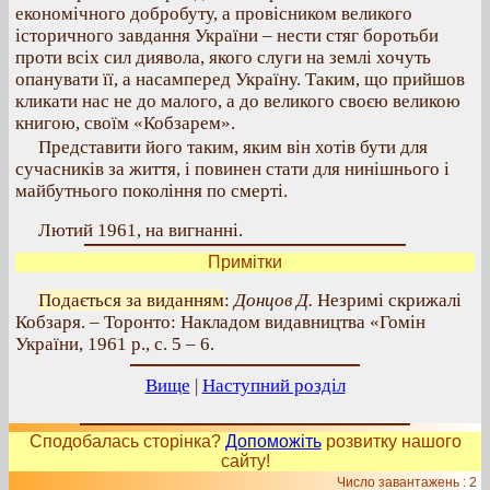
економічного добробуту, а провісником великого
історичного завдання України – нести стяг боротьби
проти всіх сил диявола, якого слуги на землі хочуть
опанувати її, а насамперед Україну. Таким, що прийшов
кликати нас не до малого, а до великого своєю великою
книгою, своїм «Кобзарем».
Представити його таким, яким він хотів бути для
сучасників за життя, і повинен стати для нинішнього і
майбутнього покоління по смерті.
Лютий 1961, на вигнанні.
Примітки
Подається за виданням
:
Донцов Д.
Незримі скрижалі
Кобзаря. – Торонто: Накладом видавництва «Гомін
України, 1961 р., с. 5 – 6.
Вище
|
Наступний розділ
Сподобалась сторінка?
Допоможіть
розвитку нашого
сайту!
Число завантажень : 2