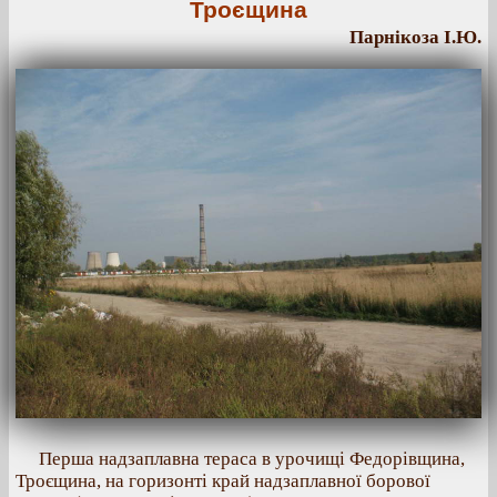
Троєщина
Парнікоза І.Ю.
Перша надзаплавна тераса в урочищі Федорівщина,
Троєщина, на горизонті край надзаплавної борової