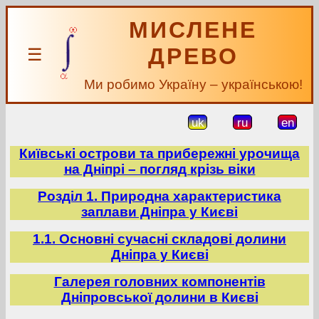
МИСЛЕНЕ
ДРЕВО
☰
Ми робимо Україну – українською!
uk
ru
en
Київські острови та прибережні урочища
на Дніпрі – погляд крізь віки
Розділ 1. Природна характеристика
заплави Дніпра у Києві
1.1. Основні сучасні складові долини
Дніпра у Києві
Галерея головних компонентів
Дніпровської долини в Києві