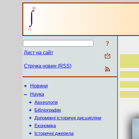
?
Лист на сайт
Стрічка новин (RSS)
+
Новини
–
Наука
+
Археологія
+
Бібліографія
+
Допоміжні історичні дисципліни
+
Економіка
+
Історичні джерела