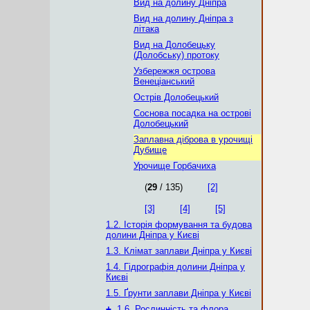
Вид на долину Дніпра
Вид на долину Дніпра з
літака
Вид на Долобецьку
(Долобську) протоку
Узбережжя острова
Венеціанський
Острів Долобецький
Соснова посадка на острові
Долобецький
Заплавна діброва в урочищі
Дубище
Урочище Горбачиха
(
29
/ 135)
[2]
[3]
[4]
[5]
1.2. Історія формування та будова
долини Дніпра у Києві
1.3. Клімат заплави Дніпра у Києві
1.4. Гідрографія долини Дніпра у
Києві
1.5. Ґрунти заплави Дніпра у Києві
+
1.6. Рослинність та флора