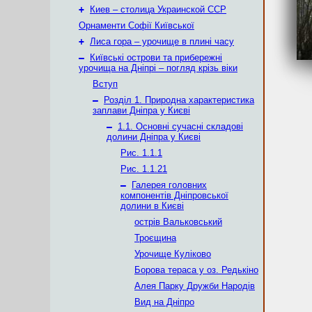
+
Киев – столица Украинской ССР
Орнаменти Софії Київської
+
Лиса гора – урочище в плині часу
–
Київські острови та прибережні
урочища на Дніпрі – погляд крізь віки
Вступ
–
Розділ 1. Природна характеристика
заплави Дніпра у Києві
–
1.1. Основні сучасні складові
долини Дніпра у Києві
Рис. 1.1.1
Рис. 1.1.21
–
Галерея головних
компонентів Дніпровської
долини в Києві
острів Вальковський
Троєщина
Урочище Куліково
Борова тераса у оз. Редькіно
Алея Парку Дружби Народів
Вид на Дніпро