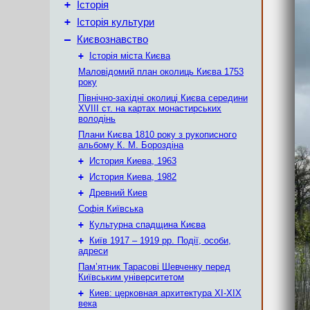
+
Історія
+
Історія культури
–
Києвознавство
+
Історія міста Києва
Маловідомий план околиць Києва 1753
року
Північно-західні околиці Києва середини
XVIII ст. на картах монастирських
володінь
Плани Києва 1810 року з рукописного
альбому К. М. Бороздіна
+
История Киева, 1963
+
История Киева, 1982
+
Древний Киев
Софія Київська
+
Культурна спадщина Києва
+
Київ 1917 – 1919 рр. Події, особи,
адреси
Пам’ятник Тарасові Шевченку перед
Київським університетом
+
Киев: церковная архитектура XI-XIX
века