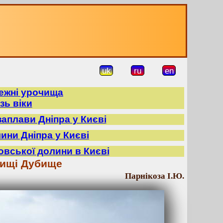
uk
ru
en
режні урочища
зь віки
заплави Дніпра у Києві
лини Дніпра у Києві
овської долини в Києві
чищі Дубище
Парнікоза І.Ю.