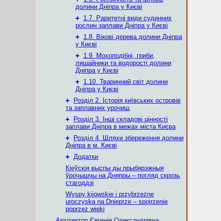
долини Дніпра у Києві
+
1.7. Раритетні види судинних
рослин заплави Дніпра у Києві
+
1.8. Вікові дерева долини Дніпра
у Києві
+
1.9. Мохоподібні, гриби,
лишайники та водорості долини
Дніпра у Києві
+
1.10. Тваринний світ долини
Дніпра у Києві
+
Розділ 2. Історія київських островів
та заплавних урочищ
+
Розділ 3. Інші складові цінності
заплави Дніпра в межах міста Києва
+
Розділ 4. Шляхи збереження долини
Дніпра в м. Києві
+
Додатки
Кіеўскія выспы ды прыбярэжныя
ўрочышчы на Дняпры – погляд скрозь
стагоддзі
Wyspy kijowskie i przybrzeżne
uroczyska na Dnieprze – spojrzenie
poprzez wieki
Архітектор Євгенія Олександрівна