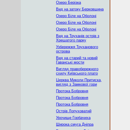
Озеро Берізка
Вид на затоку Берковщина
Озеро Біле на Оболоні
Озеро Біле на Оболоні
Озеро Біле на Оболоні
Вид на Труханів острів з
Хрещатого парку
Узбережжя Труханового
острова
Вид на старий та новий
Гаванські мости
Вигляд правобережного
схилу Київського плато
Церква Миколи Притиска,
вигляд з Замкової гори
Протока Бобровня
Протока Бобровня
Протока Бобровня
Острів Лопуховатий
Урочище Горбачиха
Широка смуга Дніпра