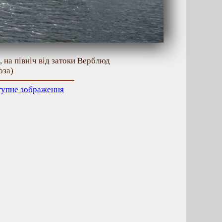
 на північ від затоки Верблюд
оза)
тупне зображення