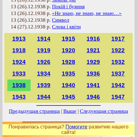
13 (26).12.1938 р.
Покій і буяння
13 (26).12.1938 р.
«Не знаю, не знаю, не знаю…»
13 (26).12.1938 р.
Символ
14 (27).12.1938 р.
Слова і квіти
1913
1914
1915
1916
1917
1918
1919
1920
1921
1922
1924
1926
1928
1929
1932
1933
1934
1935
1936
1937
1938
1939
1940
1941
1942
1943
1944
1945
1946
1947
Предыдущая страница
|
Выше
|
Следующая страница
Понравилась страница?
Помогите
развитию нашего
сайта!