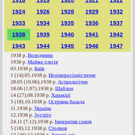
1918
1919
1920
1921
1922
1924
1926
1928
1929
1932
1933
1934
1935
1936
1937
1938
1939
1940
1941
1942
1943
1944
1945
1946
1947
1938 р.
Володимир
1938 р.
Майже елегія
03.1938 р.
Київ
1 (14).05.1938 р.
Неоімпресіоністичне
28.05 (10.06).1938 р.
Астрологічне
18.06 (1.07).1938 р.
Шаблон
14 (27).08.1938 р.
Харакірі
5 (18).10.1938 р.
Острівна балада
11.1938 р.
Україна
12.1938 р.
Зустріч
24.11 (7.12).1938 р.
Імператив сонця
5 (18).12.1938 р.
Столиця
13 (26).12.1938 р.
Зимові дні