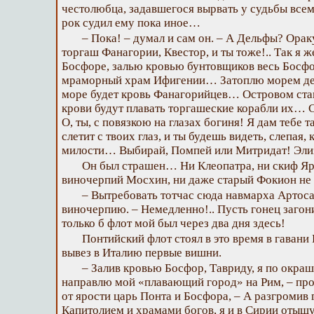
честолюбца, задавшегося вырвать у судьбы всем
рок судил ему пока иное…
– Пока! – думал и сам он. – А Дельфы? Ор
торгаш Фанагории, Квестор, и ты тоже!.. Так я 
Босфоре, залью кровью бунтовщиков весь Бос
мраморный храм Ифигении… Затоплю морем де
море будет кровь Фанагорийцев… Островом ст
крови будут плавать торгашеские корабли их… 
О, ты, с повязкою на глазах богиня! Я дам тебе 
слетит с твоих глаз, и ты будешь видеть, слепая,
милости… Выбирай, Помпей или Митридат! Элизи
Он был страшен… Ни Клеопатра, ни скиф Яр,
виночерпий Мосхин, ни даже старый Фокион не 
– Вытребовать тотчас сюда навмарха Артоса
виночерпию. – Немедленно!.. Пусть гонец загон
только б флот мой был через два дня здесь!
Понтийский флот стоял в это время в гавани
вывез в Италию первые вишни.
– Залив кровью Босфор, Тавриду, я по окр
направлю мой «плавающий город» на Рим, – пр
от ярости царь Понта и Босфора, – А разгромив 
Капитолием и храмами богов, я и в Сирии оты