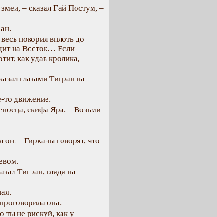
змеи, – сказал Гай Постум, –
ан.
 весь покорил вплоть до
ядит на Восток… Если
тит, как удав кролика,
казал глазами Тигран на
е-то движение.
еносца, скифа Яра. – Возьми
л он. – Гирканы говорят, что
евом.
азал Тигран, глядя на
ая.
 проговорила она.
о ты не рискуй, как у