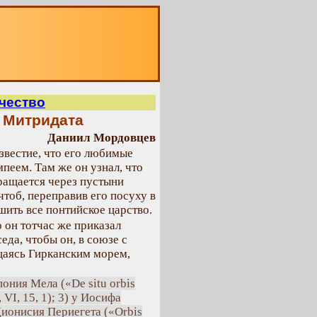
О
чество
т Митридата
Даниил Мордовцев
звестие, что его любимые
пеем. Там же он узнал, что
ращается через пустыни
чтоб, переправив его посуху в
шить все понтийское царство.
о он тотчас же приказал
еда, чтобы он, в союзе с
щаясь Гирканским морем,
ония Мела («De situ orbis
), VI, 15, 1); 3) у Иосифа
 Дионисия Периегета («Orbis