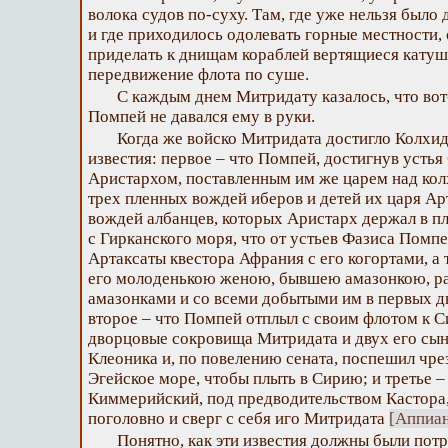
волока судов по-суху. Там, где уже нельзя было 
и где приходилось одолевать горные местности,
приделать к днищам кораблей вертящиеся катуш
передвижение флота по суше.
С каждым днем Митридату казалось, что вот-
Помпей не давался ему в руки.
Когда же войско Митридата достигло Колхиды
известия: первое – что Помпей, достигнув устья
Аристархом, поставленным им же царем над кол
трех пленных вождей иберов и детей их царя Ар
вождей албанцев, которых Аристарх держал в п
с Гирканского моря, что от устьев Фазиса Помпе
Артаксаты квестора Афрания с его когортами, а
его молоденькою женою, бывшею амазонкою, р
амазонками и со всеми добытыми им в первых 
второе – что Помпей отплыл с своим флотом к Си
дворцовые сокровища Митридата и двух его сын
Клеоника и, по повелению сената, поспешил чре
Эгейское море, чтобы плыть в Сирию; и третье –
Киммерийский, под предводительством Кастора,
поголовно и сверг с себя иго Митридата
[Аппиан
Понятно, как эти известия должны были пот