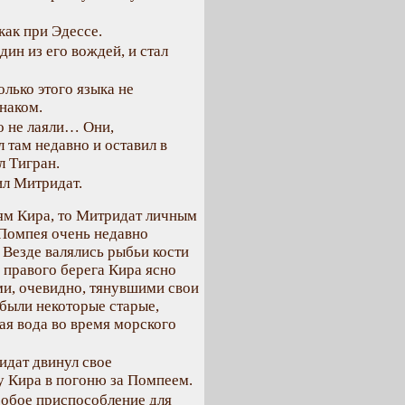
 как при Эдессе.
дин из его вождей, и стал
олько этого языка не
знаком.
но не лаяли… Они,
 там недавно и оставил в
л Тигран.
ил Митридат.
ьям Кира, то Митридат личным
 Помпея очень недавно
 Везде валялись рыбьи кости
 правого берега Кира ясно
ми, очевидно, тянувшими свои
были некоторые старые,
ая вода во время морского
идат двинул свое
у Кира в погоню за Помпеем.
собое приспособление для