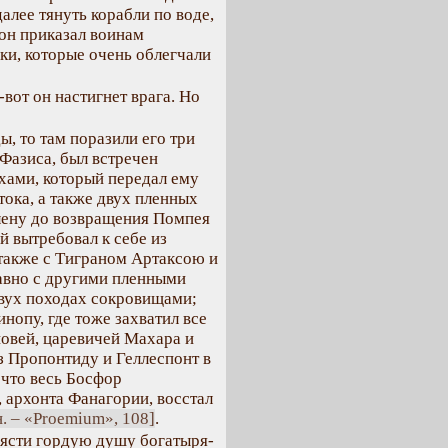
далее тянуть корабли по воде,
 он приказал воинам
ки, которые очень облегчали
вот он настигнет врага. Но
, то там поразили его три
 Фазиса, был встречен
хами, который передал ему
тока, а также двух пленных
лену до возвращения Помпея
й вытребовал к себе из
 также с Тиграном Артаксою и
авно с другими пленными
двух походах сокровищами;
нопу, где тоже захватил все
овей, царевичей Махара и
з Пропонтиду и Геллеспонт в
 что весь Босфор
 архонта Фанагории, восстал
. – «Proemium», 108]
.
рясти гордую душу богатыря-