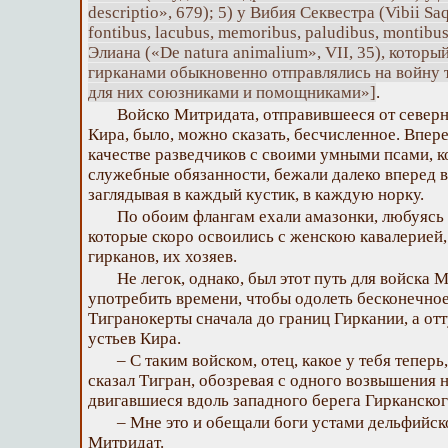
descriptio», 679); 5) у Вибия Секвестра (Vibii Sa
fontibus, lacubus, memoribus, paludibus, montibus, 
Элиана («De natura animalium», VII, 35), который
гирканами обыкновенно отправлялись на войну т
для них союзниками и помощниками»]
.
Войско Митридата, отправившееся от северн
Кира, было, можно сказать, бесчисленное. Впер
качестве разведчиков с своими умными псами, к
служебные обязанности, бежали далеко вперед в
заглядывая в каждый кустик, в каждую норку.
По обоим флангам ехали амазонки, любуясь
которые скоро освоились с женскою кавалерией,
гирканов, их хозяев.
Не легок, однако, был этот путь для войска
употребить времени, чтобы одолеть бесконечное
Тигранокерты сначала до границ Гиркании, а отту
устьев Кира.
– С таким войском, отец, какое у тебя тепер
сказал Тигран, обозревая с одного возвышения 
двигавшиеся вдоль западного берега Гирканског
– Мне это и обещали боги устами дельфийско
Митридат.