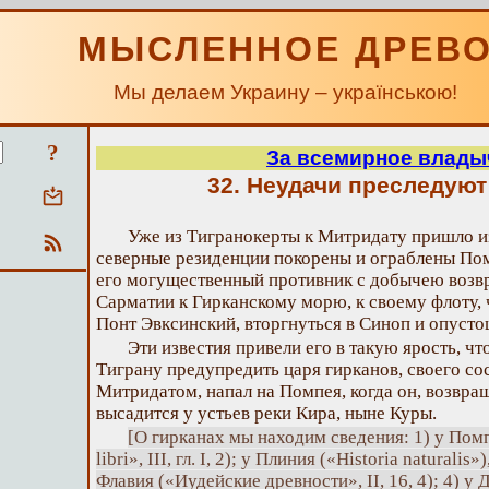
МЫСЛЕННОЕ ДРЕВ
Мы делаем Украину – українською!
?
За всемирное влады
32. Неудачи преследую
Уже из Тигранокерты к Митридату пришло и
северные резиденции покорены и ограблены Пом
его могущественный противник с добычею возв
Сарматии к Гирканскому морю, к своему флоту, 
Понт Эвксинский, вторгнуться в Синоп и опусто
Эти известия привели его в такую ярость, чт
Тиграну предупредить царя гирканов, своего сос
Митридатом, напал на Помпея, когда он, возвра
высадится у устьев реки Кира, ныне Куры.
[О гирканах мы находим сведения: 1) у Помп
libri», III, гл. I, 2); у Плиния («Historia naturalis»
Флавия («Иудейские древности», II, 16, 4); 4) у