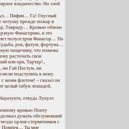
ирное владычество. Но злой
акул… Пифия… Га! Гнусный
же потушу прежде пожар в
фор, Тавриду… Кровью обмою
рзкую Фанагорию, и это
анет полуостров Фанагор… По
Судьба, рок, фатум, фортуна…
такую пощечину, что повязка
 кому расточать свои
й или орк, Тартар!..
 ни Гай Постум, ни
смели подступить к нему.
 с моим флотом! – сказал он
ит целый табун лошадей,
 Керазунта, откуда Лукулл
ашенному кровью Понту
одолжал думать обезумевший
гнездо орлов-стервятников с
щу Помпея… Ты мне