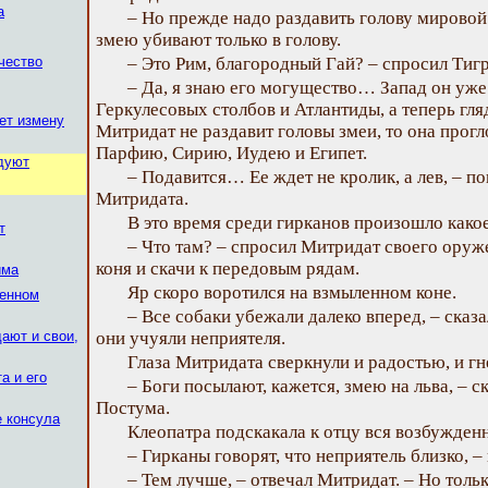
а
– Но прежде надо раздавить голову мировой 
змею убивают только в голову.
чество
– Это Рим, благородный Гай? – спросил Тигр
– Да, я знаю его могущество… Запад он уже
Геркулесовых столбов и Атлантиды, а теперь гл
ет измену
Митридат не раздавит головы змеи, то она прогло
Парфию, Сирию, Иудею и Египет.
дуют
– Подавится… Ее ждет не кролик, а лев, – по
Митридата.
В это время среди гирканов произошло како
т
– Что там? – спросил Митридат своего оруж
коня и скачи к передовым рядам.
има
Яр скоро воротился на взмыленном коне.
ченном
– Все собаки убежали далеко вперед, – сказа
ают и свои,
они учуяли неприятеля.
Глаза Митридата сверкнули и радостью, и гн
а и его
– Боги посылают, кажется, змею на льва, – ск
Постума.
е консула
Клеопатра подскакала к отцу вся возбужденн
– Гирканы говорят, что неприятель близко, –
– Тем лучше, – отвечал Митридат. – Но тольк