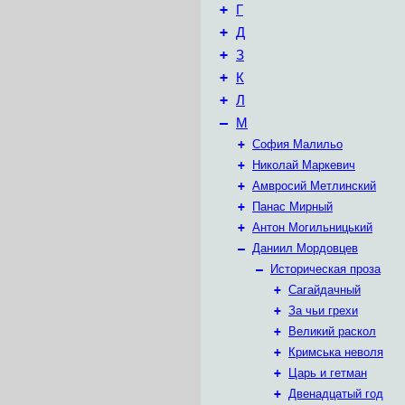
+
Г
+
Д
+
З
+
К
+
Л
–
М
+
София Малильо
+
Николай Маркевич
+
Амвросий Метлинский
+
Панас Мирный
+
Антон Могильницький
–
Даниил Мордовцев
–
Историческая проза
+
Сагайдачный
+
За чьи грехи
+
Великий раскол
+
Кримська неволя
+
Царь и гетман
+
Двенадцатый год