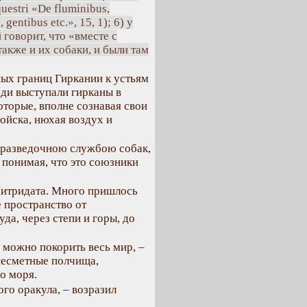
questri «De fluminibus,
gentibus etc.», 15, 1); 6) у
 говорит, что «вместе с
акже и их собаки, и были там
ых границ Гиркании к устьям
еди выступали гирканы в
оторые, вполне сознавая свои
ойска, нюхая воздух и
 разведочною службою собак,
 понимая, что это союзники
 Митридата. Много пришлось
 пространство от
да, через степи и горы, до
ь, можно покорить весь мир, –
несметные полчища,
о моря.
го оракула, – возразил