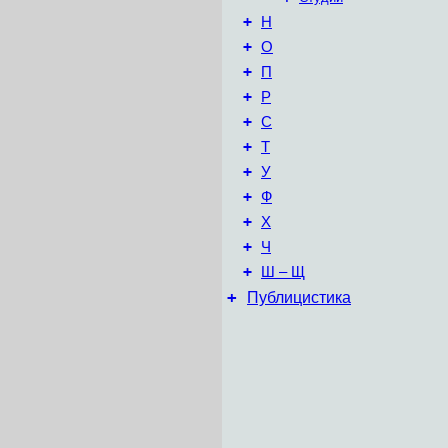
+
Н
+
О
+
П
+
Р
+
С
+
Т
+
У
+
Ф
+
Х
+
Ч
+
Ш – Щ
+
Публицистика