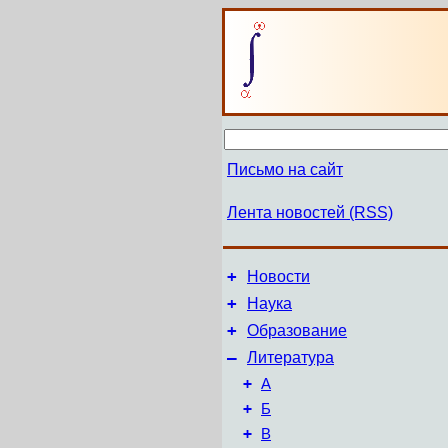
Письмо на сайт
Лента новостей (RSS)
+
Новости
+
Наука
+
Образование
–
Литература
+
А
+
Б
+
В