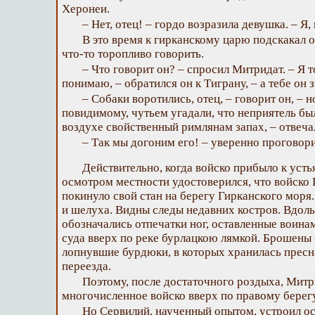
Херонеи.
– Нет, отец! – гордо возразила девушка. – Я,
В это время к гирканскому царю подскакал о
что-то торопливо говорить.
– Что говорит он? – спросил Митридат. – Я т
понимаю, – обратился он к Тиграну, – а тебе он 
– Собаки воротились, отец, – говорит он, – 
повидимому, чутьем угадали, что неприятель был
воздухе свойственный римлянам запах, – отвеча
– Так мы догоним его! – уверенно проговор
Действительно, когда войско прибыло к уст
осмотром местности удостоверился, что войско
покинуло свой стан на берегу Гирканского моря.
и шелуха. Видны следы недавних костров. Вдоль
обозначались отпечатки ног, оставленные воина
суда вверх по реке бурлацкою лямкой. Брошены 
лопнувшие бурдюки, в которых хранилась пресн
переезда.
Поэтому, после достаточного роздыха, Митр
многочисленное войско вверх по правому берег
Но Сервилий, наученный опытом, устроил о