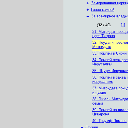
+
Замурованная цариц
+
Говор камней
–
За всемирное влады
(
32
/ 40)
[1]
31. Митридат проща
царя Тиграна
32. Неудачи пресле
Митридата
33. Помпей в Сирии
34. Помпей осаждае
Иерусалим
35. Штурм Иерусал
36. Помпей в захва
иерусалиме
37. Митридата покид
и чужие
38. Гибель Митридат
семьи
39. Помпей на вилл
Цицерона
40. Триумф Помпея
+
Студии