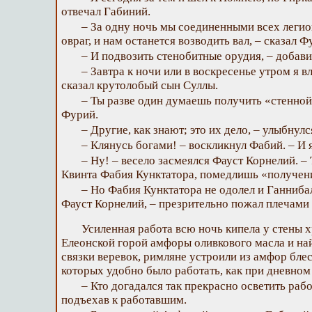
отвечал Габиний.
– За одну ночь мы соединенными всех леги
овраг, и нам останется возводить вал, – сказал Ф
– И подвозить стенобитные орудия, – добав
– Завтра к ночи или в воскресенье утром я 
сказал крутолобый сын Суллы.
– Ты разве один думаешь получить «стенной
Фурий.
– Другие, как знают; это их дело, – улыбнул
– Клянусь богами! – воскликнул Фабий. – И 
– Ну! – весело засмеялся Фауст Корнелий. –
Квинта Фабия Кунктатора, помедлишь «получени
– Но Фабия Кунктатора не одолел и Ганниба
Фауст Корнелий, – презрительно пожал плечами
Усиленная работа всю ночь кипела у стены х
Елеонской горой амфоры оливкового масла и на
связки веревок, римляне устроили из амфор блес
которых удобно было работать, как при дневном
– Кто догадался так прекрасно осветить раб
подъехав к работавшим.