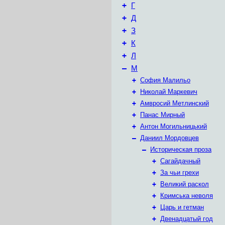
+
Г
+
Д
+
З
+
К
+
Л
–
М
+
София Малильо
+
Николай Маркевич
+
Амвросий Метлинский
+
Панас Мирный
+
Антон Могильницький
–
Даниил Мордовцев
–
Историческая проза
+
Сагайдачный
+
За чьи грехи
+
Великий раскол
+
Кримська неволя
+
Царь и гетман
+
Двенадцатый год