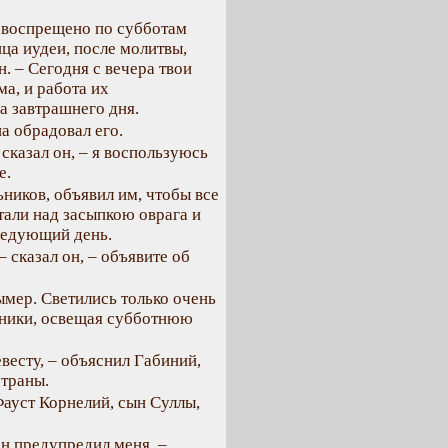
о воспрещено по субботам
нца иудеи, после молитвы,
. – Сегодня с вечера твои
а, и работа их
а завтрашнего дня.
а обрадовал его.
 сказал он, – я воспользуюсь
е.
ьников, объявил им, чтобы все
тали над засыпкою оврага и
ледующий день.
 сказал он, – объявите об
ымер. Светились только очень
щники, освещая субботнюю
весту, – объяснил Габиний,
траны.
ауст Корнелий, сын Суллы,
ан предупредил меня, –