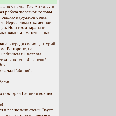
 в консульство Гая Антония и
ая работа железной головы
ю башню наружной стены
емля Иерусалима с каменной
еи. Но и гром тарана не
емых камнями метательных
рана впереди своих центурий
ом. В стороне, на
с Габинием и Скавром.
егодня «стенной венец»? –
бия.
отвечал Габиний.
боги!
но повторил Габиний возглас
e!
ся в расщелину стены Фауст.
ив препятствие и исчезая в