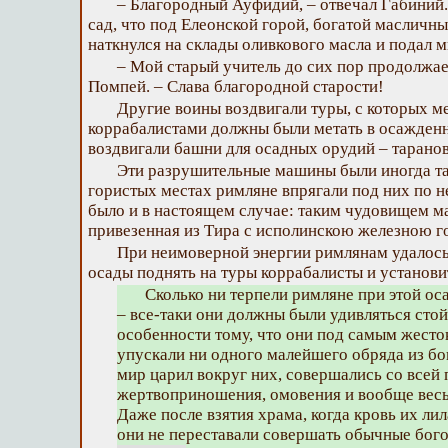
– Благородный Ауфидий, – отвечал Габиний.
сад, что под Елеонской горой, богатой масличн
наткнулся на склады оливкового масла и подал м
– Мой старый учитель до сих пор продолжае
Помпей. – Слава благородной старости!
Другие воины воздвигали туры, с которых 
коррабалистами должны были метать в осажденн
воздвигали башни для осадных орудий – таранов
Эти разрушительные машины были иногда та
гористых местах римляне впрягали под них по не
было и в настоящем случае: таким чудовищем 
привезенная из Тира с исполинскою железною г
При неимоверной энергии римлянам удалось,
осады поднять на туры коррабалисты и установ
Сколько ни терпели римляне при этой ос
– все-таки они должны были удивляться стой
особенности тому, что они под самым жесто
упускали ни одного малейшего обряда из бо
мир царил вокруг них, совершались со все
жертвоприношения, омовения и вообще весь
Даже после взятия храма, когда кровь их ли
они не переставали совершать обычные бо