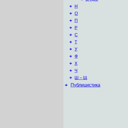
+
Н
+
О
+
П
+
Р
+
С
+
Т
+
У
+
Ф
+
Х
+
Ч
+
Ш – Щ
+
Публицистика