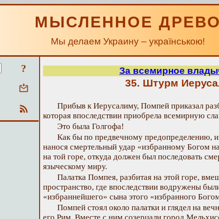
МЫСЛЕННОЕ ДРЕВ
Мы делаем Украину – українською!
?
За всемирное влады
35. Штурм Иерус
Прибыв к Иерусалиму, Помпей приказал разб
которая впоследствии приобрела всемирную сла
Это была Голгофа!
Как бы по предвечному предопределению, и
нанося смертельный удар «избранному Богом н
на той горе, откуда должен был последовать см
языческому миру.
Палатка Помпея, разбитая на этой горе, вмещ
пространство, где впоследствии водружены был
«избраннейшего» сына этого «избранного Бог
Помпей стоял около палатки и глядел на веч
его Рим. Вместе с ним созерцали город Мельхис