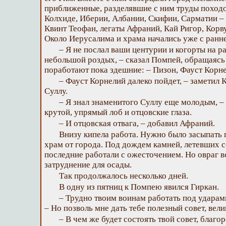
приближенные, разделявшие с ним труды походо
Колхиде, Иберии, Албании, Скифии, Сарматии –
Квинт Теофан, легаты Афраний, Кай Ригор, Корв
Около Иерусалима и храма начались уже с ранне
– Я не послал ваши центурии и когорты на ра
небольшой роздых, – сказал Помпей, обращаясь 
поработают пока здешние: – Пизон, Фауст Корн
– Фауст Корнелий далеко пойдет, – заметил К
Суллу.
– Я знал знаменитого Суллу еще молодым, – 
крутой, упрямый лоб и отцовские глаза.
– И отцовская отвага, – добавил Афраний.
Внизу кипела работа. Нужно было засыпать 
храм от города. Под дождем камней, летевших с
последние работали с ожесточением. Но овраг в
затруднение для осады.
Так продолжалось несколько дней.
В одну из пятниц к Помпею явился Гиркан.
– Трудно твоим воинам работать под ударами 
– Но позволь мне дать тебе полезный совет, вел
– В чем же будет состоять твой совет, благ