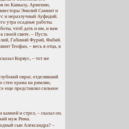
в по Кавказу, Армении,
 квесторы Эмилий Самнит и
ус и неразлучный Ауфидий.
го утра осадные работы.
боты, чтоб дать и им, и вам
к своей свите. – Пусть
елий, Габиний Фурий, Фабий.
винт Теофан, – весь в отца, в
сказал Корвус, – тот же
глубокий овраг, отделявший
о стен храма на римлян,
се еще представлял сильное
камней и стрел, – сказал он.
икий муж Рима.
ородный сын Александра? –