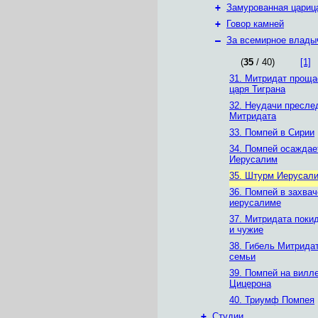
+
Замурованная цариц
+
Говор камней
–
За всемирное влады
(
35
/ 40)
[1]
31. Митридат проща
царя Тиграна
32. Неудачи пресле
Митридата
33. Помпей в Сирии
34. Помпей осаждае
Иерусалим
35. Штурм Иерусал
36. Помпей в захва
иерусалиме
37. Митридата покид
и чужие
38. Гибель Митридат
семьи
39. Помпей на вилл
Цицерона
40. Триумф Помпея
+
Студии