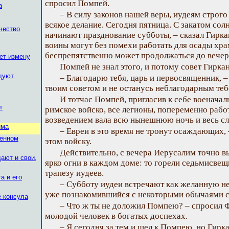
спросил Помпей.
а
– В силу законов нашей веры, иудеям строг
всякое делание. Сегодня пятница. С закатом сол
чество
начинают празднование субботы, – сказал Гиркан
воины могут без помехи работать для осады храм
беспрепятственно может продолжаться до вечер
ет измену
Помпей не знал этого, и потому совет Гиркан
дуют
– Благодарю тебя, царь и первосвященник, –
твоим советом и не останусь неблагодарным теб
И тотчас Помпей, пригласив к себе военачал
т
римское войско, все легионы, попеременно рабо
возведением вала всю нынешнюю ночь и весь с
има
– Евреи в это время не тронут осаждающих, –
ченном
этом войску.
Действительно, с вечера Иерусалим точно в
ают и свои,
ярко огни в каждом доме: то горели седьмисве
трапезу иудеев.
а и его
– Субботу иудеи встречают как желанную не
уже познакомившийся с некоторыми обычаями с
е консула
– Что ж ты не доложил Помпею? – спросил Ф
молодой человек в богатых доспехах.
– Я сегодня за тем и шел к Помпею, но Гирк