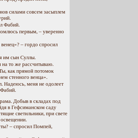
онов силами совсем засыплем
урий.
ил Фабий.
вломлюсь первым, – уверенно
 венец»? – гордо спросил
ся им сын Суллы.
я на то же рассчитываю.
 Ты, как прямой потомок
ем стенного венца».
л. Надеюсь, меня не одолеет
 Фабий.
рама. Добыв в складах под
йдя в Гефсиманском саду
тящие светильники, при свете
 освещении.
оты? – спросил Помпей,