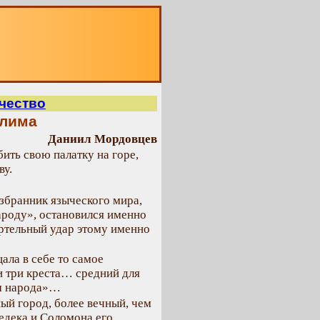
О
чество
алима
Даниил Мордовцев
ить свою палатку на горе,
ву.
збранник языческого мира,
ароду», остановился именно
ертельный удар этому именно
ала в себе то самое
и три креста… средний для
ом народа»…
ный город, более вечный, чем
едека и Соломона его