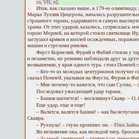
гл. VII, ч]
.
Итак, как сказано выше, в 179-ю олимпиаду,
Марка Туллия Цицерона, началась разрушительн
страшного тарана, ударявшего в самую высоку
храма. От этих ударов, казалось, сотрясалась з
горою Морией, на которой стояло святилище Иуд
заглушал криков и воплей осажденных, поража
машин и стрелами римлян.
Фауст Корнелий, Фурий и Фабий стояли у та
и незаметно, но ревниво наблюдали друг за друг
возвышении, у края одного тура, стоял Помпей 
– Кто-то из молодых центурионов получит с
сказал Помпей, указывая на Фауста, Фурия и Фа
– Мне почему-то кажется, что сын Суллы, – 
Последовал ужасающий удар тарана.
– Башня шатается! – воскликнул Скавр. – О, 
Еще удар, еще и еще!
– Валится, валится башня! – как бы испуган
Скавра.
– Рухнула! – глухо произнес он. – Finis Iudea
Во мгновение ока, как молодой тигр, бросил
– За мной, центурии! – крикнул он, перескоч