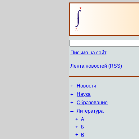
Письмо на сайт
Лента новостей (RSS)
+
Новости
+
Наука
+
Образование
–
Литература
+
А
+
Б
+
В