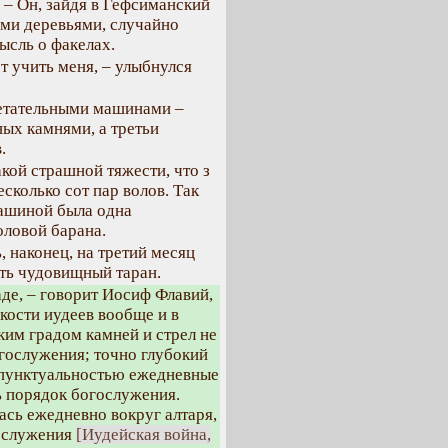
 – Он, зайдя в Гефсиманский
ыми деревьями, случайно
ысль о факелах.
т учить меня, – улыбнулся
метательными машинами –
ых камнями, а третьи
.
кой страшной тяжести, что з
сколько сот пар волов. Так
машиной была одна
оловой барана.
 наконец, на третий месяц
ить чудовищный таран.
аде, – говорит Иосиф Флавий,
кости иудеев вообще и в
ким градом камней и стрел не
гослужения; точно глубокий
й пунктуальностью ежедневные
 порядок богослужения.
лась ежедневно вокруг алтаря,
гослужения
[Иудейская война,