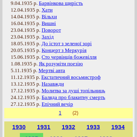
9.04.1935 р.
Барвінкова щирість
12.04.1935 р.
Хати
14.04.1935 р.
Вільхи
16.04.1935 р.
Вишні
23.04.1935 р.
Поворот
23.04.1935 р.
Захід
18.05.1935 р.
До істот з зеленої зорі
20.05.1935 р.
Концерт з Меркурія
15.06.1935 р.
Сто червінців божевілля
1.08.1935 р.
Як розуміти поезію
5.11.1935 р.
Мертві авта
11.12.1935 р.
Екстатичний восьмистроф
13.12.1935 р.
Назавжди
17.12.1935 р.
Молитва за душі топільниць
24.12.1935 р.
Баляда про блакитну смерть
27.12.1935 р.
Епічний вечір
1
(2)
1930
1931
1932
1933
1934