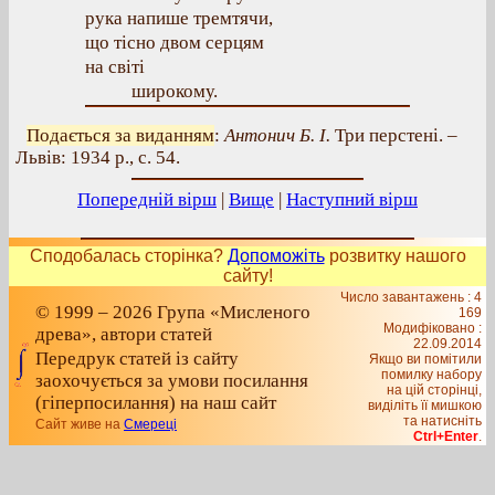
рука напише тремтячи,
що тісно двом серцям
на світі
широкому.
Подається за виданням
:
Антонич Б. І.
Три перстені. –
Львів: 1934 р., с. 54.
Попередній вірш
|
Вище
|
Наступний вірш
Сподобалась сторінка?
Допоможіть
розвитку нашого
сайту!
Число завантажень : 4
© 1999 – 2026 Група «Мисленого
169
Модифіковано :
древа», автори статей
22.09.2014
Передрук статей із сайту
Якщо ви помітили
помилку набору
заохочується за умови посилання
на цiй сторiнцi,
(гіперпосилання) на наш сайт
видiлiть її мишкою
та натисніть
Сайт живе на
Смереці
Ctrl+Enter
.