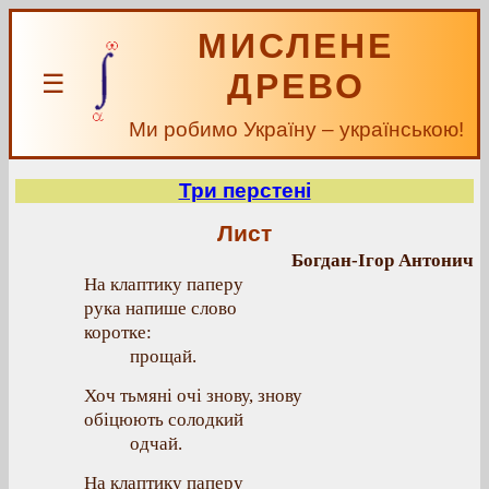
МИСЛЕНЕ
ДРЕВО
☰
Ми робимо Україну – українською!
Три перстені
Лист
Богдан-Ігор Антонич
На клаптику паперу
рука напише слово
коротке:
прощай.
Хоч тьмяні очі знову, знову
обіцюють солодкий
одчай.
На клаптику паперу