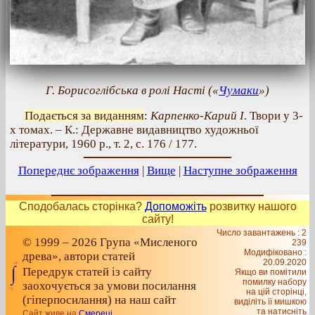
Г. Борисоглібська в ролі Насті («
Чумаки
»)
Подається за виданням
:
Карпенко-Карий І.
Твори у 3-
х томах. – К.: Державне видавництво художньої
літератури, 1960 р., т. 2, с. 176 / 177.
Попереднє зображення
|
Вище
|
Наступне зображення
Сподобалась сторінка?
Допоможіть
розвитку нашого
сайту!
Число завантажень : 2
© 1999 – 2026 Група «Мисленого
239
Модифіковано :
древа», автори статей
20.09.2020
Передрук статей із сайту
Якщо ви помітили
помилку набору
заохочується за умови посилання
на цiй сторiнцi,
(гіперпосилання) на наш сайт
видiлiть її мишкою
та натисніть
Сайт живе на
Смереці