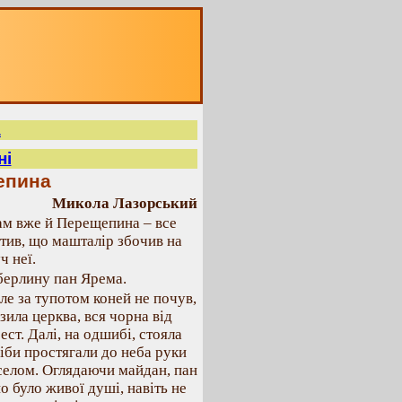
а
ні
епина
Микола Лазорський
ам вже й Перещепина – все
тив, що машталір збочив на
ч неї.
берлину пан Ярема.
ле за тупотом коней не почув,
зила церква, вся чорна від
ест. Далі, на одшибі, стояла
ніби простягали до неба руки
 селом. Оглядаючи майдан, пан
о було живої душі, навіть не