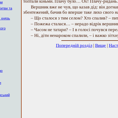
топтали кіньми. Плачу було… Ох! Плачу-ридан
ни
Вершник вже не чув, що казав дід: він догна
итви та
збентежений, бачив бо вперше таке лихо свого н
– Що сталося з тим селом? Хто спалив? – пит
 князь
– Пожежа сталася… – нерадо відрік вершник
кого
– Часом не татари? – І в голосі почувся пере
– Ні, діти ненароком спалили, – і важко зітхн
Попередній розділ
|
Вище
|
Наст
ію
и
вський