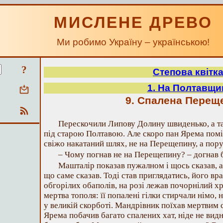
МИСЛЕНЕ ДРЕВО
Ми робимо Україну – українською!
?
Степова квітк
1. На Полтавщи
9. Спалена Перещ
Перескочили Липову Долину швиденько, а т
під старою Полтавою. Але скоро пан Ярема помі
свіжо накатаний шлях, не на Перещепину, а пору
– Чому погнав не на Перещепину? – догнав 
Машталір показав пужалном і щось сказав, а
що саме сказав. Тоді став приглядатись, його вра
обгорілих обаполів, на розі лежав почорнілий хр
мертва тополя: її попалені гілки стирчали німо, 
у великій скорботі. Мандрівник поїхав мертвим
Ярема побачив багато спалених хат, ніде не видн