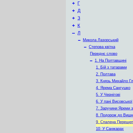
+
Г
+
Д
+
З
+
К
–
Л
–
Микола Лазорський
–
Степова квітка
Переднє слово
–
1. На Полтавщині
1. Бій з татарами
2. Полтава
3. Князь Михайло Г
4. Ярема Сангушко
5. У Чернігові
6. У пані Висовської
7. Заручини Яреми 
8. Подорож до Виш
9. Спалена Переще
10. У Санжарах