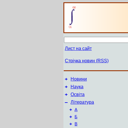
Лист на сайт
Стрічка новин (RSS)
+
Новини
+
Наука
+
Освіта
–
Література
+
А
+
Б
+
В