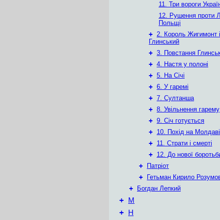
11. Три вороги Украї
12. Рушення проти Л
Польщі
+
2. Король Жигимонт і
Глинський
+
3. Повстання Глинсь
+
4. Настя у полоні
+
5. На Січі
+
6. У гаремі
+
7. Султанша
+
8. Увільнення гарему
+
9. Січ готується
+
10. Похід на Молдав
+
11. Страти і смерті
+
12. До нової боротьб
+
Патріот
+
Гетьман Кирило Розумо
+
Богдан Лепкий
+
М
+
Н