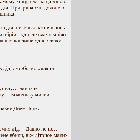
амому кінці, вже за цариною,
ий дід. Прикриваючи долонею
ршника.
в дід, низенько кланяючись.
 обрій, туди, де вже темніло
ик вловив лише одне слово:
в дід, скорботно хилячи
и, силу… найпаче
лачу… Боженьку милий…
чазне Дике Поле.
земно дід. – Давно не їв…
ене вбили, ніж діточок малих