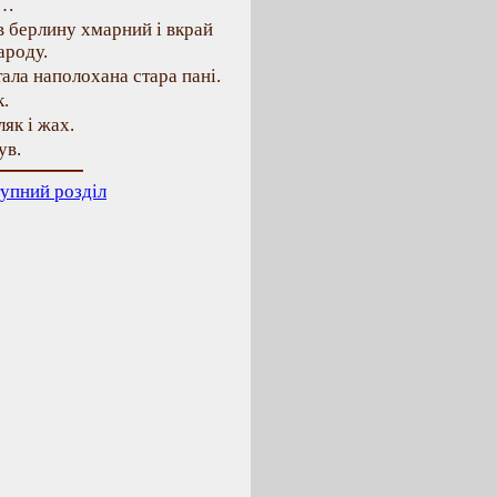
ь…
в берлину хмарний і вкрай
ароду.
ала наполохана стара пані.
.
ляк і жах.
ув.
упний розділ