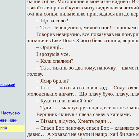
бачив собак. Моторошне й мовчазне видиво? В с
з якоїсь зчорнілої купи хмизу видряпався ветх
очі від сонця, пильненько приглядався він до ве
– Що за село?
– Та ж Перещепина, милий пане! – прошамоті
Говорив невиразно, все показував на понурий
таємниче Дике Поле. З його белькотання, вершн
– Ординці…
І зрозумів усе.
– Коли спалили?
– Та ж тижнів зо два тому, паночку, – шамоті
голову.
– Ясир брали?
линський
– І-і-і… – похитав головою дід. – Силу взял
молоденьких дівчат… Що плачу було, плачу, п
– Куди гнали, в який бік?
– Туди… – махнув рукою дід все на те ж мов
з Настусею
Вершник скинув з плеча сакву з харчами.
невеччини
– Візьми, дідусю, Христа ради…
пина
– Спаси Бог, паночку, спаси Бог, – кланявся 
давно… А ховався не знати й нащо; хай би вже м