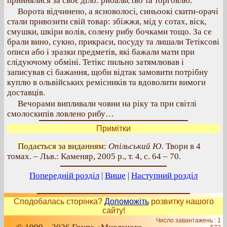
прийнялися за своє діло: рибальство та торговлю.
Ворота відчинено, а ясноволосі, синьоокі скити-орачі
стали привозити свій товар: збіжжя, мід у сотах, віск,
смушки, шкіри волів, солену рибу бочками тощо. За се
брали вино, сукно, прикраси, посуду та лишали Тетіксові
описи або і зразки предметів, які бажали мати при
слідуючому обміні. Тетікс пильно затямлював і
записував сі бажання, щоби відтак замовити потрібну
куплю в ольвійських ремісників та вдоволити вимоги
доставців.
Вечорами випливали човни на ріку та при світлі
смолоскипів ловлено рибу…
Примітки
Подається за виданням
:
Опільський Ю.
Твори в 4
томах. – Льв.: Каменяр, 2005 р., т. 4, с. 64 – 70.
Попередній розділ
|
Вище
|
Наступний розділ
Сподобалась сторінка?
Допоможіть
розвитку нашого
сайту!
Число завантажень : 1