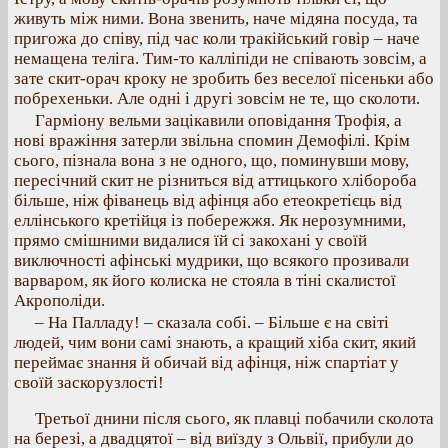
живуть між ними. Вона звенить, наче мідяна посуда, та
пригожа до співу, під час коли тракійський говір – наче
немащена теліга. Тим-то калліпіди не співають зовсім, а
зате скит-орач кроку не зробить без веселої пісеньки або
побрехеньки. Але одні і другі зовсім не те, що сколоти.
Гарміону вельми зацікавили оповідання Трофія, а
нові вражіння затерли звільна спомин Демофілі. Крім
сього, пізнала вона з не одного, що, поминувши мову,
пересічний скит не різниться від аттицького хлібороба
більше, ніж фіванець від афінця або етеокретієць від
еллінського кретійця із побережжя. Як нерозумними,
прямо смішними видалися їй сі закохані у своїй
виключності афінські мудрики, що всякого прозивали
варваром, як його колиска не стояла в тіні скалистої
Акрополіди.
– На Палладу! – сказала собі. – Більше є на світі
людей, чим вони самі знають, а кращий хіба скит, який
переймає знання й обичай від афінця, ніж спартіат у
своїй заскорузлості!
Третьої днини після сього, як плавці побачили сколота
на березі, а двадцятої – від виїзду з Ольвії, прибули до