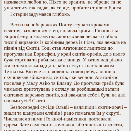
називаємо любов’ю. Ніхто не зрадить, не збреше та не
упідлиться так гидко, як серце, пробите стрілою Ероса.
І старий задумався глибоко.
Весна на побережжях Понту ступала кроками
велетня, зазеленівся степ, спливла крига з Гіпаніса та
Борисфену, а каламутна, жовта хвиля несла зі собою
тисячі вирваних із корінням дерев із Гілеї, яка лежала на
північ від Скитії. Тоді став Агатонікос ладитися до
прогулки над Борисфен, у край скитів-орачів, де в нього
була торгова та рибальська станиця. У хатах над рікою
жило там кільканадцять рабів і слуг із наставником
Тетіксом. Він все літо ловив та солив рибу, а осінню
скуповував збіжжя від скитів, яке весною Агатонікос
посилав у Малу Азію та Елладу. До прогулки треба було
чималих приготувань з огляду на розбишацькі ватаги
скитавих царських скитів, які вважали себе і були на ділі
панами усієї Скитії.
Безпосередні сусіди Ольвії – калліпіди і скити-орачі –
знали та шанували еллінів і радо помагали їм у скруті.
Числилися з ними і їх князі-намісники, поставлені
царем. Зате самі скити-кочовики, або так звані сколоти,
гордували кождим, хто вів осіле життя, та при кождій