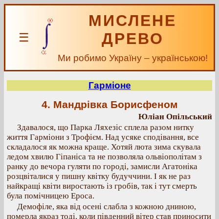
МИСЛЕНЕ
ДРЕВО
☰
Ми робимо Україну – українською!
Гарміоне
4. Мандрівка Борисфеном
Юліан Опільський
Здавалося, що Парка Ляхезіс сплела разом нитку
життя Гарміони з Трофієм. Над усяке сподівання, все
складалося як можна краще. Хотяй люта зима скувала
ледом хвилю Гіпаніса та не позволяла ольвіополітам з
ранку до вечора гуляти по городі, замисли Агатоніка
розцвіталися у пишну квітку будуччини. І як не раз
найкращі квіти виростають із гробів, так і тут смерть
була помічницею Ероса.
Демофіле, яка від осені слабла з кожною дниною,
померла якраз тоді, коли південний вітер став приносити