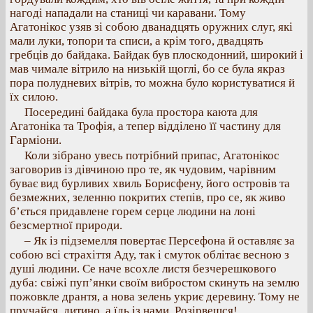
нагоді нападали на станиці чи каравани. Тому
Агатонікос узяв зі собою дванадцять оружних слуг, які
мали луки, топори та списи, а крім того, двадцять
гребців до байдака. Байдак був плоскодонний, широкий і
мав чимале вітрило на низькій щоглі, бо се була якраз
пора полудневих вітрів, то можна було користуватися й
їх силою.
Посередині байдака була простора каюта для
Агатоніка та Трофія, а тепер відділено її частину для
Гарміони.
Коли зібрано увесь потрібний припас, Агатонікос
заговорив із дівчиною про те, як чудовим, чарівним
буває вид бурливих хвиль Борисфену, його островів та
безмежних, зеленню покритих степів, про се, як живо
б’ється придавлене горем серце людини на лоні
безсмертної природи.
– Як із підземелля повертає Персефона й оставляє за
собою всі страхіття Аду, так і смуток облітає весною з
душі людини. Се наче всохле листя безчерешкового
дуба: свіжі пуп’янки своїм вибростом скинуть на землю
пожовкле дрантя, а нова зелень укриє деревину. Тому не
пручайся, дитино, а їдь із нами. Розірвешся!