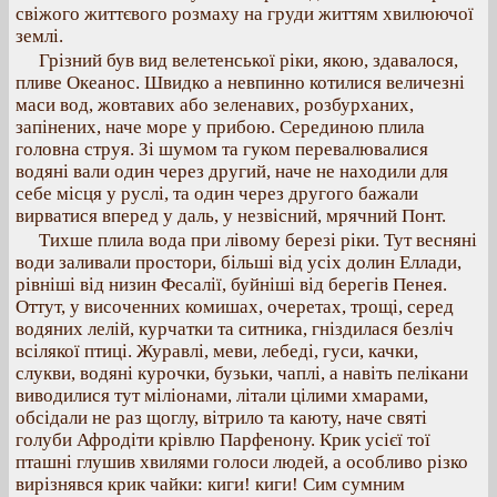
свіжого життєвого розмаху на груди життям хвилюючої
землі.
Грізний був вид велетенської ріки, якою, здавалося,
пливе Океанос. Швидко а невпинно котилися величезні
маси вод, жовтавих або зеленавих, розбурханих,
запінених, наче море у прибою. Серединою плила
головна струя. Зі шумом та гуком перевалювалися
водяні вали один через другий, наче не находили для
себе місця у руслі, та один через другого бажали
вирватися вперед у даль, у незвісний, мрячний Понт.
Тихше плила вода при лівому березі ріки. Тут весняні
води заливали простори, більші від усіх долин Еллади,
рівніші від низин Фесалії, буйніші від берегів Пенея.
Оттут, у височенних комишах, очеретах, трощі, серед
водяних лелій, курчатки та ситника, гніздилася безліч
всілякої птиці. Журавлі, меви, лебеді, гуси, качки,
слукви, водяні курочки, бузьки, чаплі, а навіть пелікани
виводилися тут міліонами, літали цілими хмарами,
обсідали не раз щоглу, вітрило та каюту, наче святі
голуби Афродіти крівлю Парфенону. Крик усієї тої
пташні глушив хвилями голоси людей, а особливо різко
вирізнявся крик чайки: киги! киги! Сим сумним