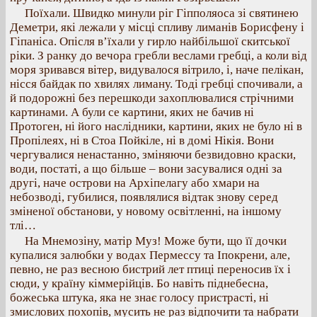
Поїхали. Швидко минули ріг Гіпполяоса зі святинею
Деметри, які лежали у місці спливу лиманів Борисфену і
Гіпаніса. Опісля в’їхали у гирло найбільшої скитської
ріки. З ранку до вечора гребли веслами гребці, а коли від
моря зривався вітер, видувалося вітрило, і, наче пелікан,
нісся байдак по хвилях лиману. Тоді гребці спочивали, а
й подорожні без перешкоди захоплювалися стрічними
картинами. А були се картини, яких не бачив ні
Протоген, ні його наслідники, картини, яких не було ні в
Пропілеях, ні в Стоа Пойкіле, ні в домі Нікія. Вони
чергувалися ненастанно, зміняючи безвидовно краски,
води, постаті, а що більше – вони засувалися одні за
другі, наче острови на Архіпелагу або хмари на
небозводі, губилися, появлялися відтак знову серед
зміненої обстанови, у новому освітленні, на іншому
тлі…
На Мнемозіну, матір Муз! Може бути, що її дочки
купалися залюбки у водах Пермессу та Іпокрени, але,
певно, не раз весною бистрий лет птиці переносив їх і
сюди, у країну кіммерійців. Бо навіть піднебесна,
божеська штука, яка не знає голосу пристрасті, ні
змислових похопів, мусить не раз відпочити та набрати