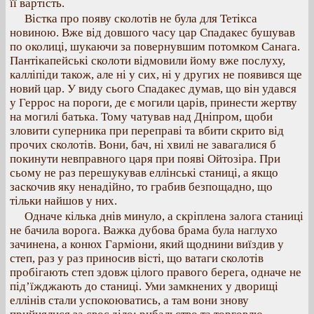
її вартість.
Вістка про появу сколотів не була для Тетікса
новиною. Вже від довшого часу цар Спадакес бушував
по околиці, шукаючи за повернувшим потомком Санага.
Пантікапейські сколоти відмовили йому вже послуху,
калліпіди також, але ні у сих, ні у других не появився ще
новий цар. У виду сього Спадакес думав, що він удався
у Геррос на пороги, де є могили царів, принести жертву
на могилі батька. Тому чатував над Дніпром, щоби
зловити суперника при переправі та вбити скрито від
прочих сколотів. Вони, бач, ні хвилі не завагалися б
покинути невправного царя при появі Ойтозіра. При
сьому не раз перешукував еллінські станиці, а якщо
заскочив яку ненадійно, то грабив безпощадно, що
тільки найшов у них.
Одначе кілька днів минуло, а скріплена залога станиці
не бачила ворога. Важка дубова брама була наглухо
зачинена, а конюх Гарміони, який щоднини виїздив у
степ, раз у раз приносив вісті, що ватаги сколотів
пробігають степ здовж цілого правого берега, одначе не
під’їжджають до станиці. Уми замкнених у дворищі
еллінів стали успокоюватись, а там вони знову