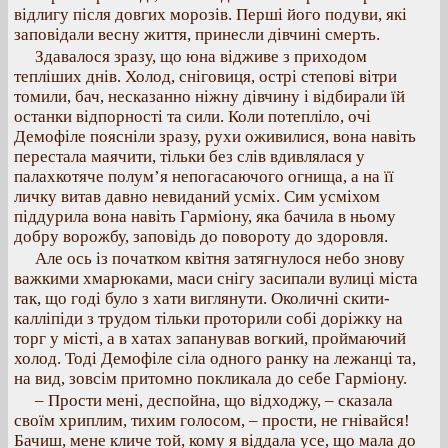
відлигу після довгих морозів. Перші його подуви, які
заповідали весну життя, принесли дівчині смерть.
Здавалося зразу, що юна відживе з приходом
тепліших днів. Холод, сніговиця, острі степові вітри
томили, бач, несказанно ніжну дівчину і відбирали їй
останки відпорності та сили. Коли потепліло, очі
Демофіле поясніли зразу, рухи оживилися, вона навіть
перестала маячити, тільки без слів вдивлялася у
палахкотяче полум’я непогасаючого огнища, а на її
личку витав давно невиданий усміх. Сим усміхом
піддурила вона навіть Гарміону, яка бачила в ньому
добру ворожбу, заповідь до повороту до здоровля.
Але ось із початком квітня затягнулося небо знову
важкими хмарюками, маси снігу засипали вулиці міста
так, що годі було з хати виглянути. Околичні скити-
калліпіди з трудом тільки проторили собі доріжку на
торг у місті, а в хатах запанував вогкий, проймаючий
холод. Тоді Демофіле сіла одного ранку на лежанці та,
на вид, зовсім притомно покликала до себе Гарміону.
– Прости мені, деспойна, що відходжу, – сказала
своїм хриплим, тихим голосом, – прости, не гнівайся!
Бачиш, мене кличе той, кому я віддала усе, що мала до