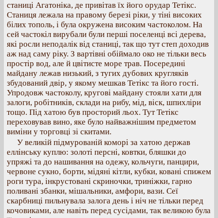
станиці Агатоніка, де привітав їх його орудар Тетікс.
Станиця лежала на правому березі ріки, у тіні високих
білих тополь, і була окружена високим частоколом. На
сей частокіл вирубали були перші поселенці всі дерева,
які росли неподалік від станиці, так що тут степ доходив
аж над саму ріку. З вартівні обіймало око не тільки весь
простір вод, але й цвітисте море трав. Посередині
майдану лежав низький, з тугих дубових кругляків
збудований двір, у якому мешкав Тетікс та його гості.
Упродовж частоколу, кругові майдану стояли хати для
залоги, робітників, склади на рибу, мід, віск, шпихліри
тощо. Під хатою був просторий льох. Тут Тетікс
переховував вино, яке було найважнішим предметом
виміни у торговці зі скитами.
У великій підмурованій коморі за хатою держав
еллінську куплю: золоті персні, ковтки, бляшки до
упряжі та до нашивання на одежу, кольчуги, панцири,
червоне сукно, борти, мідяні кітли, кубки, ковані спижем
роги тура, інкрустовані скриночки, триніжки, гарно
поливані збанки, мішальники, амфори, вази. Сеї
скарбниці пильнувала залога день і ніч не тільки перед
кочовиками, але навіть перед сусідами, так великою була