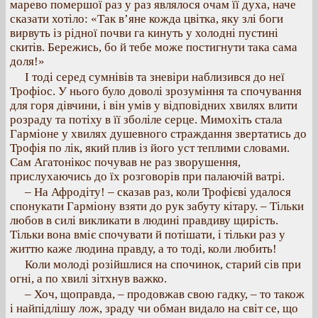
марево помершої раз у раз являлося очам її духа, наче
сказати хотіло: «Так в’яне кожда цвітка, яку злі боги
вирвуть із рідної почви га кинуть у холодні пустині
скитів. Бережись, бо й тебе може постигнути така сама
доля!»
І тоді серед сумнівів та зневіри наблизився до неї
Трофіос. У нього було доволі зрозуміння та спочування
для горя дівчини, і він умів у відповідних хвилях влити
розраду та потіху в її зболіле серце. Мимохіть стала
Гарміоне у хвилях душевного страждання звертатись до
Трофія по лік, який плив із його уст теплими словами.
Сам Агатонікос почував не раз зворушення,
прислухаючись до їх розговорів при палаючій ватрі.
– На Афродіту! – сказав раз, коли Трофієві удалося
спонукати Гарміону взяти до рук забуту кітару. – Тільки
любов в силі викликати в людині правдиву щирість.
Тільки вона вміє спочувати й потішати, і тільки раз у
життю каже людина правду, а то тоді, коли любить!
Коли молоді розійшлися на спочинок, старий сів при
огні, а по хвилі зітхнув важко.
– Хоч, щоправда, – продовжав свою гадку, – то також
і найпідлішу лож, зраду чи обман видало на світ се, що