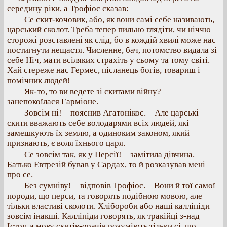
середину ріки, а Трофіос сказав:
– Се скит-кочовик, або, як вони самі себе називають,
царський сколот. Треба тепер пильно глядіти, чи ніччю
сторожі розставлені як слід, бо в кождій хвилі може нас
постигнути нещастя. Численне, бач, потомство видала зі
себе Ніч, мати всіляких страхіть у сьому та тому світі.
Хай стереже нас Гермес, післанець богів, товариш і
помічник людей!
– Як-то, то ви ведете зі скитами війну? –
занепокоїлася Гарміоне.
– Зовсім ні! – пояснив Агатонікос. – Але царські
скити вважають себе володарями всіх людей, які
замешкують їх землю, а одиноким законом, який
признають, є воля їхнього царя.
– Се зовсім так, як у Персії! – замітила дівчина. –
Батько Евтрезій бував у Сардах, то й розказував мені
про се.
– Без сумніву! – відповів Трофіос. – Вони й тої самої
породи, що перси, та говорять подібною мовою, але
тільки властиві сколоти. Хлібороби або наші калліпіди
зовсім інакші. Калліпіди говорять, як тракійці з-над
Істру, а мову скитів-орачів розуміють тільки сі, що