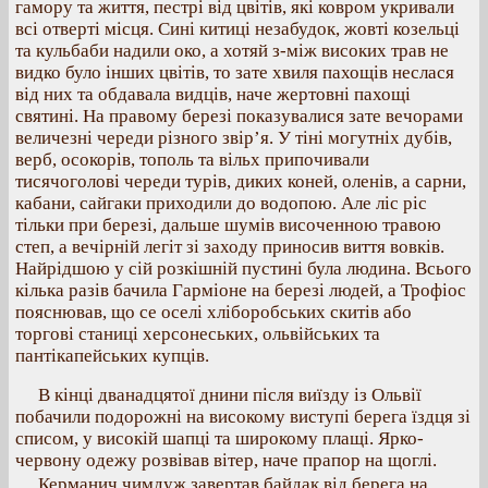
гамору та життя, пестрі від цвітів, які ковром укривали
всі отверті місця. Сині китиці незабудок, жовті козельці
та кульбаби надили око, а хотяй з-між високих трав не
видко було інших цвітів, то зате хвиля пахощів неслася
від них та обдавала видців, наче жертовні пахощі
святині. На правому березі показувалися зате вечорами
величезні череди різного звір’я. У тіні могутніх дубів,
верб, осокорів, тополь та вільх припочивали
тисячоголові череди турів, диких коней, оленів, а сарни,
кабани, сайгаки приходили до водопою. Але ліс ріс
тільки при березі, дальше шумів височенною травою
степ, а вечірній легіт зі заходу приносив виття вовків.
Найрідшою у сій розкішній пустині була людина. Всього
кілька разів бачила Гарміоне на березі людей, а Трофіос
пояснював, що се оселі хліборобських скитів або
торгові станиці херсонеських, ольвійських та
пантікапейських купців.
В кінці дванадцятої днини після виїзду із Ольвії
побачили подорожні на високому виступі берега їздця зі
списом, у високій шапці та широкому плащі. Ярко-
червону одежу розвівав вітер, наче прапор на щоглі.
Керманич чимдуж завертав байдак від берега на