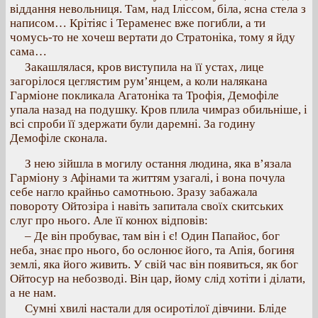
віддання невольниця. Там, над Іліссом, біла, ясна стела з
написом… Крітіяс і Тераменес вже погибли, а ти
чомусь-то не хочеш вертати до Стратоніка, тому я йду
сама…
Закашлялася, кров виступила на її устах, лице
загорілося цеглястим рум’янцем, а коли налякана
Гарміоне покликала Агатоніка та Трофія, Демофіле
упала назад на подушку. Кров плила чимраз обильніше, і
всі спроби її здержати були даремні. За годину
Демофіле сконала.
З нею зійшла в могилу остання людина, яка в’язала
Гарміону з Афінами та життям узагалі, і вона почула
себе нагло крайньо самотньою. Зразу забажала
повороту Ойтозіра і навіть запитала своїх скитських
слуг про нього. Але її конюх відповів:
– Де він пробуває, там він і є! Один Папайос, бог
неба, знає про нього, бо ослонює його, та Апія, богиня
землі, яка його живить. У свій час він появиться, як бог
Ойтосур на небозводі. Він цар, йому слід хотіти і ділати,
а не нам.
Сумні хвилі настали для осиротілої дівчини. Бліде