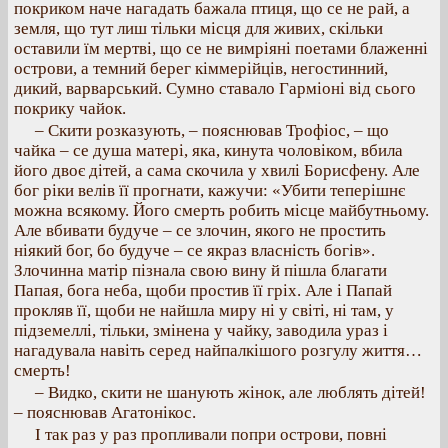
покриком наче нагадать бажала птиця, що се не рай, а
земля, що тут лиш тільки місця для живих, скільки
оставили їм мертві, що се не вимріяні поетами блаженні
острови, а темний берег кіммерійців, негостинний,
дикий, варварський. Сумно ставало Гарміоні від сього
покрику чайок.
– Скити розказують, – пояснював Трофіос, – що
чайка – се душа матері, яка, кинута чоловіком, вбила
його двоє дітей, а сама скочила у хвилі Борисфену. Але
бог ріки велів її прогнати, кажучи: «Убити теперішнє
можна всякому. Його смерть робить місце майбутньому.
Але вбивати будуче – се злочин, якого не простить
ніякий бог, бо будуче – се якраз власність богів».
Злочинна матір пізнала свою вину й пішла благати
Папая, бога неба, щоби простив її гріх. Але і Папай
прокляв її, щоби не найшла миру ні у світі, ні там, у
підземеллі, тільки, змінена у чайку, заводила ураз і
нагадувала навіть серед найпалкішого розгулу життя…
смерть!
– Видко, скити не шанують жінок, але люблять дітей!
– пояснював Агатонікос.
І так раз у раз пропливали попри острови, повні