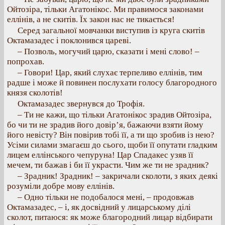
Ойтозіра, тільки Агатонікос. Ми правимося законами
еллінів, а не скитів. Їх закон нас не тикається!
Серед загальної мовчанки виступив із круга скитів
Октамазадес і поклонився цареві.
– Позволь, могучий царю, сказати і мені слово! –
попрохав.
– Говори! Цар, який слухає терпеливо еллінів, тим
радше і може й повинен послухати голосу благородного
князя сколотів!
Октамазадес звернувся до Трофія.
– Ти не кажи, що тільки Агатонікос зрадив Ойтозіра,
бо чи ти не зрадив його довір’я, бажаючи взяти йому
його невісту? Він повірив тобі її, а ти що зробив із нею?
Усіми силами змагаєш до сього, щоби її опутати гладким
лицем еллінського чепуруна! Цар Спадакес узяв її
мечем, ти бажав і би її украсти. Чим же ти не зрадник?
– Зрадник! Зрадник! – закричали сколоти, з яких деякі
розуміли добре мову еллінів.
– Одно тільки не подобалося мені, – продовжав
Октамазадес, – і, як досвідний у лицарському ділі
сколот, питаюся: як може благородний лицар відбирати