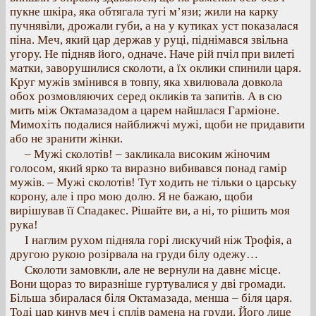
пукне шкіра, яка обтягала тугі м’язи; жили на карку
пучнявіли, дрожали губи, а на у кутиках уст показалася
піна. Меч, який цар держав у руці, піднімався звільна
угору. Не підняв його, одначе. Наче рій пчіл при вилеті
матки, заворушилися сколоти, а їх оклики спинили царя.
Круг мужів змінився в товпу, яка хвилювала довкола
обох розмовляючих серед окликів та запитів. А в сю
мить між Октамазадом а царем найшлася Гарміоне.
Мимохіть подалися найближчі мужі, щоби не придавити
або не зранити жінки.
– Мужі сколотів! – закликала високим жіночим
голосом, який ярко та виразно вибивався понад гамір
мужів. – Мужі сколотів! Тут ходить не тільки о царську
корону, але і про мою долю. Я не бажаю, щоби
вирішував її Спадакес. Рішайте ви, а ні, то рішить моя
рука!
І наглим рухом підняла горі лискучий ніж Трофія, а
другою рукою розірвала на груди білу одежу…
Сколоти замовкли, але не вернули на давнє місце.
Вони щораз то виразніше гуртувалися у дві громади.
Більша збиралася біля Октамазада, менша – біля царя.
Тоді цар кинув меч і сплів рамена на груди. Його лице