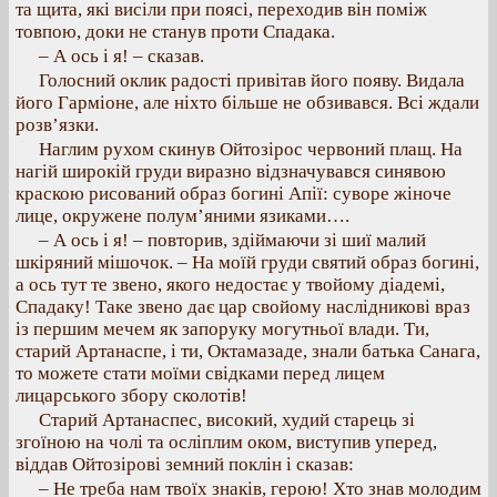
та щита, які висіли при поясі, переходив він поміж
товпою, доки не станув проти Спадака.
– А ось і я! – сказав.
Голосний оклик радості привітав його появу. Видала
його Гарміоне, але ніхто більше не обзивався. Всі ждали
розв’язки.
Наглим рухом скинув Ойтозірос червоний плащ. На
нагій широкій груди виразно відзначувався синявою
краскою рисований образ богині Апії: суворе жіноче
лице, окружене полум’яними язиками….
– А ось і я! – повторив, здіймаючи зі шиї малий
шкіряний мішочок. – На моїй груди святий образ богині,
а ось тут те звено, якого недостає у твойому діадемі,
Спадаку! Таке звено дає цар свойому наслідникові враз
із першим мечем як запоруку могутньої влади. Ти,
старий Артанаспе, і ти, Октамазаде, знали батька Санага,
то можете стати моїми свідками перед лицем
лицарського збору сколотів!
Старий Артанаспес, високий, худий старець зі
згоїною на чолі та осліплим оком, виступив уперед,
віддав Ойтозірові земний поклін і сказав:
– Не треба нам твоїх знаків, герою! Хто знав молодим