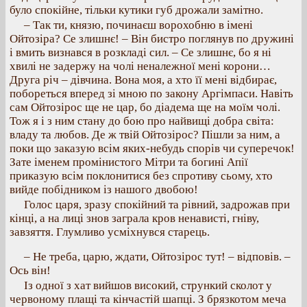
було спокійне, тільки кутики губ дрожали замітно.
– Так ти, князю, починаєш ворохобню в імені
Ойтозіра? Се злишнє! – Він бистро поглянув по дружині
і вмить визнався в розкладі сил. – Се злишнє, бо я ні
хвилі не задержу на чолі неналежної мені корони…
Друга річ – дівчина. Вона моя, а хто її мені відбирає,
побореться вперед зі мною по закону Аргімпаси. Навіть
сам Ойтозірос ще не цар, бо діадема ще на моїм чолі.
Тож я і з ним стану до бою про найвищі добра світа:
владу та любов. Де ж твій Ойтозірос? Пішли за ним, а
поки що заказую всім яких-небудь спорів чи суперечок!
Зате іменем промінистого Мітри та богині Апії
приказую всім поклонитися без спротиву сьому, хто
вийде побідником із нашого двобою!
Голос царя, зразу спокійний та рівний, задрожав при
кінці, а на лиці знов заграла кров ненависті, гніву,
завзяття. Глумливо усміхнувся старець.
– Не треба, царю, ждати, Ойтозірос тут! – відповів. –
Ось він!
Із одної з хат вийшов високий, стрункий сколот у
червоному плащі та кінчастій шапці. З брязкотом меча