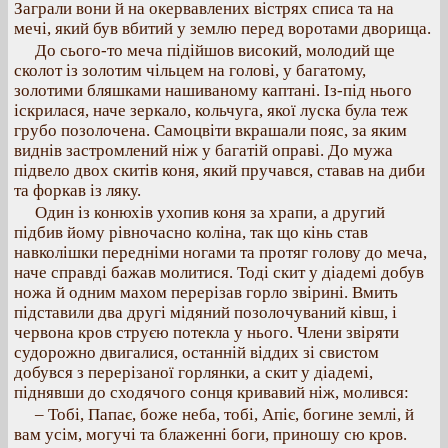
Заграли вони й на окервавлених вістрях списа та на
мечі, який був вбитий у землю перед воротами дворища.
До сього-то меча підійшов високий, молодий ще
сколот із золотим чільцем на голові, у багатому,
золотими бляшками нашиваному каптані. Із-під нього
іскрилася, наче зеркало, кольчуга, якої луска була теж
грубо позолочена. Самоцвіти вкрашали пояс, за яким
виднів застромлений ніж у багатій оправі. До мужа
підвело двох скитів коня, який пручався, ставав на диби
та форкав із ляку.
Один із конюхів ухопив коня за храпи, а другий
підбив йому рівночасно коліна, так що кінь став
навколішки передніми ногами та протяг голову до меча,
наче справді бажав молитися. Тоді скит у діадемі добув
ножа й одним махом перерізав горло звірині. Вмить
підставили два другі мідяний позолочуваний ківш, і
червона кров струєю потекла у нього. Члени звіряти
судорожно двигалися, останній віддих зі свистом
добувся з перерізаної горлянки, а скит у діадемі,
піднявши до сходячого сонця кривавий ніж, молився:
– Тобі, Папає, боже неба, тобі, Апіє, богине землі, й
вам усім, могучі та блаженні боги, приношу сю кров.