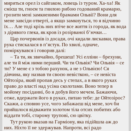
мириться орел із сайгаком, ловець із туром. Ха-ха! Як
смієш ти, гноєм та гнилою рибою годований крамарю,
грозити мені замкненими брамами Ольвії? Вони для
мене завсіди отверті, а якщо замкнуться, то я відчиню
їх… Але тоді крізь них втіче все життя із города, як вода
з дірявого глека, як кров із розірваної б’ючки…
Цар почервонів із досади, очі кидали лискавки, права
рука стискалася в п’ястук. По хвилі, одначе,
поміркувався і говорив далі:
– Та ти, як звичайно, брешеш! Усі елліни – брехуни,
але ти й між ними перший. Чи ти Ольвія? Чи Ольвія – се
ти? У мене є з тобою рахунок, а не з Ольвією! Ся
дівчина, яку назвав ти своєю невісткою, – се невіста
Ойтозіра, який пропав десь у степах, а в якого руках
право до власті над усіма сколотами. Воно тепер в
мойому посіданні, бо я добув його мечем. Бажаючи,
отже, вдержати його в руках, питаю тебе: де Ойтозірос?
Скажи, а сповню усе, чого забажаєш від мене, хоч би
прийшлося відважити золотом тіла отсих побитих або
віддати тобі, старому трупові, сю цвітку.
Тут рукою вказав на Гарміону, яка підійшла аж до
них. Ніхто її не здержував. Напроти, всі радо