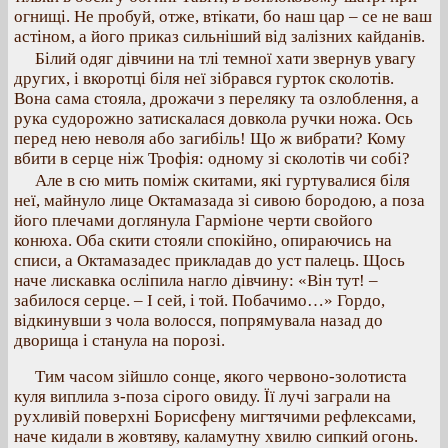
огнищі. Не пробуй, отже, втікати, бо наш цар – се не ваш
астіном, а його приказ сильніший від залізних кайданів.
Білий одяг дівчини на тлі темної хати звернув увагу
других, і вкоротці біля неї зібрався гурток сколотів.
Вона сама стояла, дрожачи з переляку та озлоблення, а
рука судорожно затискалася довкола ручки ножа. Ось
перед нею неволя або загибіль! Що ж вибрати? Кому
вбити в серце ніж Трофія: одному зі сколотів чи собі?
Але в сю мить поміж скитами, які гуртувалися біля
неї, майнуло лице Октамазада зі сивою бородою, а поза
його плечами доглянула Гарміоне черти свойого
конюха. Оба скити стояли спокійно, опираючись на
списи, а Октамазадес прикладав до уст палець. Щось
наче лискавка осліпила нагло дівчину: «Він тут! –
забилося серце. – І сей, і той. Побачимо…» Гордо,
відкинувши з чола волосся, попрямувала назад до
дворища і станула на порозі.
Тим часом зійшло сонце, якого червоно-золотиста
куля виплила з-поза сірого овиду. Її лучі заграли на
рухливій поверхні Борисфену мигтячими рефлексами,
наче кидали в жовтяву, каламутну хвилю сипкий огонь.