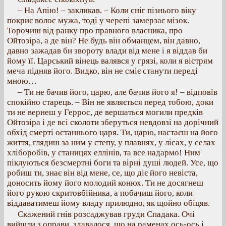
– На Апію! – закликав. – Коли сніг пізнього віку
покриє волос мужа, тоді у черепі замерзає мізок.
Торочиш від ранку про правного власника, про
Ойтозіра, а де він? Не будь він обманцем, він давно,
давно зажадав би звороту влади від мене і я віддав би
йому її. Царський вінець валявся у грязі, коли я вістрям
меча підняв його. Видко, він не сміє станути переді
мною…
– Ти не бачив його, царю, але бачив його я! – відповів
спокійно старець. – Він не являється перед тобою, доки
ти не вернеш у Геррос, де вершаться могили предків
Ойтозіра і де всі сколоти зберуться невдовзі на дорічний
обхід смерті останнього царя. Ти, царю, настаєш на його
життя, глядиш за ним у степу, у плавнях, у лісах, у селах
хліборобів, у станицях еллінів, та все надармо! Ним
піклуються безсмертні боги та вірні душі людей. Усе, що
робиш ти, знає він від мене, се, що діє його невіста,
доносить йому його молодий конюх. Ти не досягнеш
його рукою скритовбійника, а побачиш його, коли
віддаватимеш йому владу прилюдно, як щойно обіцяв.
Скажений гнів розсаджував груди Спадака. Очі
вийшли з оправи, здавалося, що на раменах ось-ось і