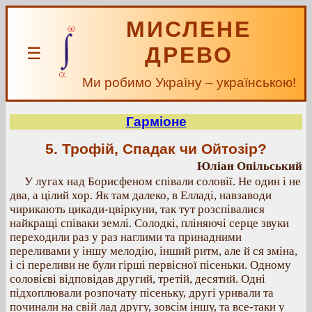
МИСЛЕНЕ
ДРЕВО
☰
Ми робимо Україну – українською!
Гарміоне
5. Трофій, Спадак чи Ойтозір?
Юліан Опільський
У лугах над Борисфеном співали соловії. Не один і не
два, а цілий хор. Як там далеко, в Елладі, навзаводи
чирикають цикади-цвіркуни, так тут розспівалися
найкращі співаки землі. Солодкі, пліняючі серце звуки
переходили раз у раз наглими та принадними
переливами у іншу мелодію, інший ритм, але й ся зміна,
і сі переливи не були гірші первісної пісеньки. Одному
соловієві відповідав другий, третій, десятий. Одні
підхоплювали розпочату пісеньку, другі уривали та
починали на свій лад другу, зовсім іншу, та все-таки у