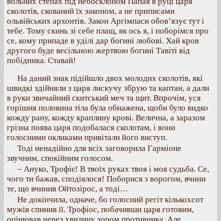
вольних степах під небосклоном Папая в руці царя
сколотів, скований їх законом, а не приписами
ольвійських архонтів. Закон Аргімпаси обов’язує тут і
тебе. Тому скинь зі себе плащ, як ось я, і поборімся про
се, кому припаде в уділі дар богині любові. Хай кров
другого буде весільною жертвою богині Тавіті від
побідника. Ставай!
На даний знак підійшло двох молодих сколотів, які
швидкі здійняли з царя лискучу збрую та каптан, а дали
в руки звичайний скитський меч та щит. Впрочім, уся
горішня половина тіла була обнажена, щоби було видко
кожду рану, кожду краплину крові. Велична, а заразом
грізна поява царя подобалася сколотам, і вони
голосними окликами привітали його виступ.
Тоді ненадійно для всіх заговорила Гарміоне
звучним, спокійним голосом.
– Ануко, Трофіє! В твоїх руках твоя і моя судьба. Се,
чого ти бажав, сподіялося! Поборися з ворогом, вчини
те, що вчинив Ойтозірос, а тоді…
Не докінчила, одначе, бо голосний регіт кількохсот
мужів спинив її. Трофіос, побачивши царя готовим,
оцінював через хвилину зором противника. Але