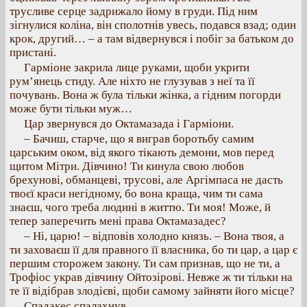
трусливе серце задрижало йому в груди. Під ним
зігнулися коліна, він сполотнів увесь, подався взад; один
крок, другий… – а там відвернувся і побіг за батьком до
пристані.
Гарміоне закрила лице руками, щоби укрити
рум’янець стиду. Але ніхто не глузував з неї та її
почувань. Вона ж була тільки жінка, а гідним погорди
може бути тільки муж…
Цар звернувся до Октамазада і Гарміони.
– Бачиш, старче, що я виграв боротьбу самим
царським оком, від якого тікають демони, мов перед
щитом Мітри. Дівчино! Ти кинула свою любов
брехунові, обманцеві, трусові, але Аргімпаса не дасть
твоєї краси негідному, бо вона краща, чим ти сама
знаєш, чого треба людині в життю. Ти моя! Може, й
тепер заперечить мені права Октамазадес?
– Ні, царю! – відповів холодно князь. – Вона твоя, а
ти заховаєш її для правного її власника, бо ти цар, а цар є
першим сторожем закону. Ти сам признав, що не ти, а
Трофіос украв дівчину Ойтозірові. Невже ж ти тільки на
те її відібрав злодієві, щоби самому зайняти його місце?
Спадакес спалахнув.