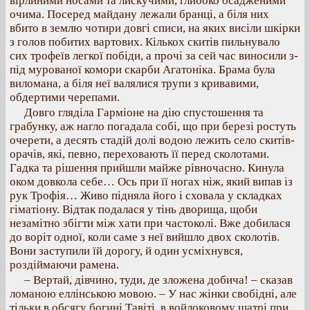
вірлиними носами та лискучими, глибоко осадженими
очима. Посеред майдану лежали бранці, а біля них
вбито в землю чотири довгі списи, на яких висіли шкірки
з голов побитих вартових. Кількох скитів пильнувало
сих трофеїв легкої побіди, а прочі за сей час виносили з-
під мурованої комори скарби Агатоніка. Брама була
виломана, а біля неї валялися трупи з кривавими,
обдертими черепами.
Довго гляділа Гарміоне на дію спустошення та
грабунку, аж нагло погадала собі, що при березі ростуть
очерети, а десять стадій долі водою лежить село скитів-
орачів, які, певно, переховають її перед сколотами.
Гадка та рішення прийшли майже рівночасно. Кинула
оком довкола себе… Ось при її ногах ніж, який випав із
рук Трофія… Живо підняла його і сховала у складках
гіматіону. Відтак подалася у тінь дворища, щоби
незамітно збігти між хати при частоколі. Вже добилася
до воріт одної, коли саме з неї вийшло двох сколотів.
Вони заступили їй дорогу, й один усміхнувся,
роздіймаючи рамена.
– Вертай, дівчино, туди, де зложена добича! – сказав
ломаною еллінською мовою. – У нас жінки свобідні, але
тільки в обсягу богині Тавіті, в войлоковому шатрі при