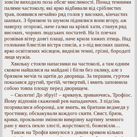
зовсім виходило поза обсяг мислимості. Понад темними
палями частоколу, які ярко відбивали від сріблистих
трав, появився нечайно ряд голов у високих, кінчастих
шапках. З брязком та шумом піднялися вони вгору, аж
наверху огорожі, наче галки на крівлі хати, станув ряд
високих, чорних людських постатей. На їх плечах
розвівав вітер довгі плащі, наче крила хижих птиць. Над
головами блистіли вістря списів, а з-під високих шапок,
ярко освітлених місяцем, видніли темні, грізні, бородаті
лиця мужів.
Хвильку стояли напасники на частоколі, а там одним
скоком найшлися на майдані і бігли без оклику, але з
брязком мечів та щитів до дворища. За першим, гуртом
показався другий, третій, четвертий, і вмить заповнила
собою товпа площу перед дворищем.
– Сколоти! До збруї! – крикнув, зриваючись, Трофіос.
Йому відповів скажений рев нападаючих. З підсінь
позривалися оборонці, але вмить, як британи ведмедя у
тростнику, обскакували кождого скити. Свист, брязк,
крики, прокльони змінили вимріяну картину земного
раю у якесь пекло злості, жорстокості, божевілля…
Також на Трофія кинулося з диким криком кількох