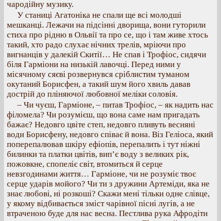
чародійну музику.
У станиці Агатоніка не спали ще всі молодші
мешканці. Лежачи на підсінні дворища, вони гуторили
стиха про рідню в Ольвії та про се, що і там живе хтось
такий, хто радо слухає нічних трелів, мріючи про
вигнанців у далекій Скитії… Не спав і Трофіос, сидячи
біля Гарміони на низькій лавочці. Перед ними у
місячному сяєві розвернувся сріблистим туманом
окутаний Борисфен, а такий шум його хвиль давав
дострій до пліняючої любовної меліки соловія.
– Чи чуєш, Гарміоне, – питав Трофіос, – як надить нас
філомела? Чи розумієш, що вона саме нам пригадать
бажає? Недовго цвіте степ, недовго пливуть весняні
води Борисфену, недовго співає й вона. Віз Геліоса, який
поперепалював шкіру ефіопів, перепалить і тут ніжні
билинки та платки цвітів, вип’є воду з великих рік,
пожовкне, спопеліє світ, втомиться й серце
невзгодинами життя… Гарміоне, чи не розуміє твоє
серце ударів мойого? Чи ти з дружини Артеміди, яка не
знає любові, ні розкоші? Скажи мені тільки одне слівце,
у якому відбивається зміст чарівної пісні лугів, а не
втраченою буде для нас весна. Пестлива рука Афродіти