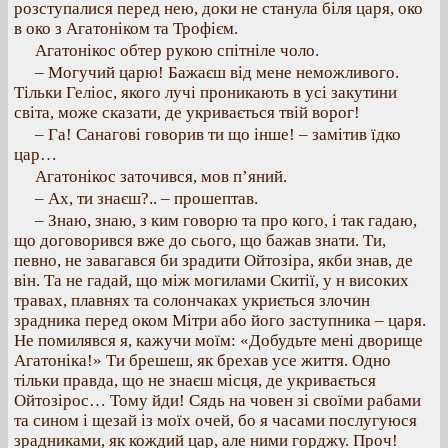
розступалися перед нею, доки не станула біля царя, око
в око з Агатоніком та Трофієм.
Агатонікос обтер рукою спітніле чоло.
– Могучий царю! Бажаєш від мене неможливого.
Тільки Геліос, якого лучі проникають в усі закутини
світа, може сказати, де укривається твій ворог!
– Га! Санагові говорив ти що інше! – замітив їдко
цар…
Агатонікос заточився, мов п’яний.
– Ах, ти знаєш?.. – прошептав.
– Знаю, знаю, з ким говорю та про кого, і так гадаю,
що договорився вже до сього, що бажав знати. Ти,
певно, не завагався би зрадити Ойтозіра, якби знав, де
він. Та не гадай, що між могилами Скитії, у н високих
травах, плавнях та солончаках укриється злочин
зрадника перед оком Мітри або його заступника – царя.
Не помилявся я, кажучи моїм: «Добудьте мені дворище
Агатоніка!» Ти брешеш, як брехав усе життя. Одно
тільки правда, що не знаєш місця, де укривається
Ойтозірос… Тому йди! Сядь на човен зі своїми рабами
та сином і щезай із моїх очей, бо я часами послугуюся
зрадниками, як кождий цар, але ними горджу. Проч!