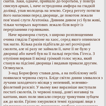
скитів. Заки, одначе, прийшло до боротьби, у повітрі
свиснув аркан, і, наче остродонна амфора на гладкій
долівці, упав молодець на землю. Серед реготу потягли
його напасники перед дворище, де покотом лежали
пов’язані слуги Агатоніка. Дивним дивом усі були живі,
тільки чотирьох вартових лежало біля воріт із
перерізаними горлянками.
Наче мраморна статуя, з широко розплющеними
очима гляділа Гарміоне на хаос, серед якого опинилася
так нагло. Кілька разів підбігали до неї розчіхрані
сколоти, але ні разу не займали її, наче її не було у
дворищі або начеб був на її пальці перстінь Гігеса. З
отупіння вирвав її вкінці грімкий голос мужа, який
станув на підсінні дворища і видавав прикази другим.
Оглянулася.
З-над Борисфену ставав день, а на побілілому небі
появилася червона смуга. Бліде світло днини зливалося з
лучами заходячого місяця у непевний, зеленяво-
фіолетний розсвіт. У ньому вже виразніше виступали
постаті сколотів, їх червоні плащі, довгі ногавиці та
каптани, яких поли звисали спереду трикутним зубцем
аж до колін. Грізно хмурилися темні худощаві лиця з