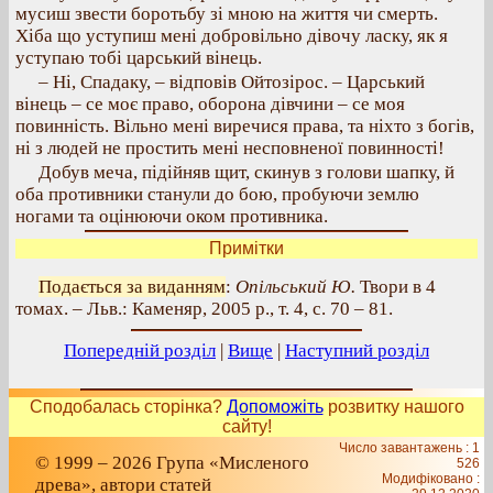
мусиш звести боротьбу зі мною на життя чи смерть.
Хіба що уступиш мені добровільно дівочу ласку, як я
уступаю тобі царський вінець.
– Ні, Спадаку, – відповів Ойтозірос. – Царський
вінець – се моє право, оборона дівчини – се моя
повинність. Вільно мені виречися права, та ніхто з богів,
ні з людей не простить мені несповненої повинності!
Добув меча, підійняв щит, скинув з голови шапку, й
оба противники станули до бою, пробуючи землю
ногами та оцінюючи оком противника.
Примітки
Подається за виданням
:
Опільський Ю.
Твори в 4
томах. – Льв.: Каменяр, 2005 р., т. 4, с. 70 – 81.
Попередній розділ
|
Вище
|
Наступний розділ
Сподобалась сторінка?
Допоможіть
розвитку нашого
сайту!
Число завантажень : 1
© 1999 – 2026 Група «Мисленого
526
Модифіковано :
древа», автори статей