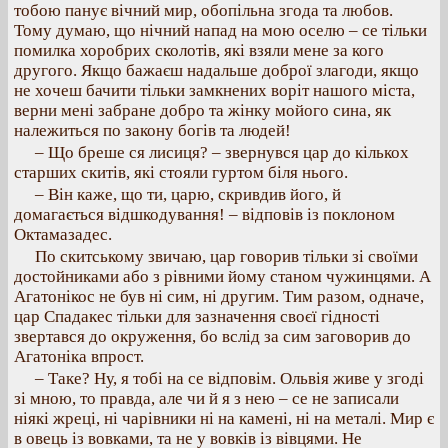
тобою панує вічний мир, обопільна згода та любов.
Тому думаю, що нічний напад на мою оселю – се тільки
помилка хоробрих сколотів, які взяли мене за кого
другого. Якщо бажаєш надальше доброї злагоди, якщо
не хочеш бачити тільки замкнених воріт нашого міста,
верни мені забране добро та жінку мойого сина, як
належиться по закону богів та людей!
– Що бреше ся лисиця? – звернувся цар до кількох
старших скитів, які стояли гуртом біля нього.
– Він каже, що ти, царю, скривдив його, й
домагається відшкодування! – відповів із поклоном
Октамазадес.
По скитському звичаю, цар говорив тільки зі своїми
достойниками або з рівними йому станом чужинцями. А
Агатонікос не був ні сим, ні другим. Тим разом, одначе,
цар Спадакес тільки для зазначення своєї гідності
звертався до окруження, бо вслід за сим заговорив до
Агатоніка впрост.
– Таке? Ну, я тобі на се відповім. Ольвія живе у згоді
зі мною, то правда, але чи й я з нею – се не записали
ніякі жреці, ні чарівники ні на камені, ні на металі. Мир є
в овець із вовками, та не у вовків із вівцями. Не