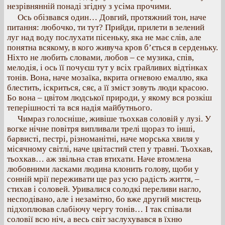
незрівнянній понаді згідну з усіма прочими.
Ось обізвався один… Довгий, протяжний тон, наче
питання: любочко, ти тут? Прийди, прилети в зелений
луг над воду послухати пісеньку, яка не має слів, але
понятна всякому, в кого живуча кров б’ється в серденьку.
Ніхто не любить словами, любов – се музика, спів,
мелодія, і ось її почуєш тут у всіх грайливих відтінках
тонів. Вона, наче мозаїка, вкрита огневою емаллю, яка
блестить, іскриться, сяє, а її зміст зовуть люди красою.
Бо вона – цвітом людської природи, у якому вся розкіш
теперішності та вся надія майбутнього.
Чимраз голосніше, живіше тьохкав соловій у лузі. У
вогке нічне повітря випливали трелі щораз то інші,
барвисті, пестрі, різноманітні, наче морська хвиля у
місячному світлі, наче цвітастий степ у травні. Тьохкав,
тьохкав… аж звільна став втихати. Наче втомлена
любовними ласками людина клонить голову, щоби у
сонній мрії переживати ще раз усю радість життя, –
стихав і соловей. Уривалися солодкі переливи нагло,
несподівано, але і незамітно, бо вже другий мистець
підхоплював слабіючу чергу тонів… І так співали
соловії всю ніч, а весь світ заслухувався в їхню