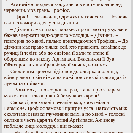
Агатонікос подався взад, але ось виступив наперед
червоний, мов грань, Трофіос.
– Царю! – сказав дещо дрожачим голосом. – Позволь
взяти з комори одежу для дівчини!
– Дівчини? – спитав Спадакес, протягаючи руку, наче
бажав здержати надходячого молодця. – Дівчини? –
повторив по хвилі, пильно приглядаючися Трофієві. – До
дівчини має право тільки сей, хто привісить сагайдак до
ручиці її теліги або до одвірка її хати та стане її
оборонцем по закону Аргімпаси. Власником її був
Ойтозірос, а я відібрав йому її мечем, вона моя…
Спокійним кроком підійшов до одвірка дворища,
вбив у нього свій ніж, а на ножі повісив свій сагайдак із
луком та стрілами.
– Вона моя, – повторив ще раз, – а на прю з царем
може стати тільки рівний йому князь крові!
Слова сі, висказані по-еллінськи, зрозуміла й
Гарміоне. Трофіос замовк і пригриз уста. Натомість між
сколотами озвався глумливий сміх, а по хвилі – голосні
оклики в честь царя та богині Аргімпаси. Аж знову
поблідло лице молодця, і він сказав:
– Не забувай, царю, що не ми двоє були зрадниками