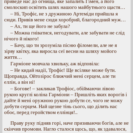
приведе нас до огнища, яке запалить Гімен, а його
смолоскип освітить шлях нашого майбутнього щастя…
– Ні, Трофіє, не з дружиною Артеміди прийшла я
сюди. Привів мене сюди хоробрий, благородний муж…
– Ах, ти ще його не забула?
– Можна гніватися, негодувати, але забувати не слід
нічого й нікого!
– Бачу, що ти зрозуміла пісню філомели, але не я
зірву квітку, яка виросла сеї весни на шляху мойого
життя…
Гарміоне мовчала хвильку, аж відповіла:
– Не кидай надії, Трофіє! Ще всіляке може бути.
Щоправда, Ойтозірос ближчий мені серцем, але ти
еллін, а він ні!
– Богове! – закликав Трофіос, обіймаючи лівою
рукою круглі коліна Гарміони – Пришліть яких ворогів і
дайте й мені оружною рукою добути се, чого не можу
добути серцем. Най щезне тінь сього, що ділить нас
обоє, перед геройством еллінця!..
Праву руку підняв горі, наче призиваючи богів, але не
скінчив промови. Нагло сталося щось, що, як здавалося,