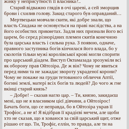
жінку у неприсутності її власника?..
Старий відважно глядів в очі цареві, а сей зморщив
брови і схилив голову. Закид старого був оправданий…
Мертвецьки мовчали скити, які добре знали, що
власть Спадака не основується на праві наслідства, а на
його особистих прикметах. Задля них признали його всі
царем, бо серед різнорідних племен скитів конечною
була царська власть і сильна рука. З появою, одначе,
правного заступника богів кінчилася його влада, бо у
сколотів тільки мужі королівської крові могли спорити
про царський діадем. Виступ Октамазада зрозуміли всі
як оборону прав Ойтозіра. Де ж він? Чому не явиться
перед ними та не зажадає звороту украденої корони?
Чому не покаже на груди тетованого обличчя Аптії,
богині землі, матері всіх богів та людей? До чого ж гне
вкінці старий князь?
– Добре! – сказав нагло цар. – Ти, князю, закидаєш
мені, що не я власником цієї дівчини, а Ойтозірос!
Бачать боги, що се неправда, бо в Ойтозіра украв її
Трофіос, а не я! Я відібрав її крадієві мечем, але щоби
хто не сказав, що я ховаюся за свій царський щит, отже
рішаю от що. Ти, Трофіє, еллін, то правда, але ти на