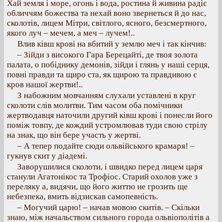
Хай земля і море, огонь і вода, ростина й живина радіє
обличчям божества та нехай воно звернеться й до нас,
сколотів, лицем Мітри, світлого, ясного, безсмертного,
якого луч – мечем, а меч – лучем!..
Влив ківш крові на вбитий у землю меч і так кінчив:
– Зійди з високого Гара Берецайті, де твоя золота
палата, о побіднику демонів, зійди і глянь у наші серця,
повні правди та щиро ста, як щирою та правдивою є
кров нашої жертви!..
З набожним мовчанням слухали уставлені в круг
сколоти слів молитви. Тим часом оба помічники
жертводавця наточили другий ківш крові і понесли його
поміж товпу, де кождий устромлював туди свою стрілу
на знак, що він бере участь у жертві.
– А тепер подайте сюди ольвійського крамаря! –
гукнув скит у діадемі.
Заворушилися сколоти, і швидко перед лицем царя
станули Агатонікос та Трофіос. Старий охолов уже з
переляку а, видячи, що його життю не грозить ще
небезпека, вмить відзискав самопевність.
– Могучий царю! – начав мовою скитів. – Скільки
знаю, між начальством сильного города ольвіополітів а