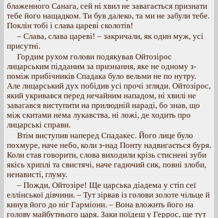
блаженного Санага, сей ні хвил не завагається признати
тебе його нащадком. Ти був далеко, та ми не забули тебе.
Поклін тобі і слава цареві сколотів!
– Слава, слава цареві! – закричали, як один муж, усі
присутні.
Гордим рухом голови подякував Ойтозірос
лицарським підданим за признання, яке не одному з-
поміж прибічників Спадака було вельми не по нутру.
Але лицарський дух побідив усі прочі згляди. Ойтозірос,
який укривався перед нечайним нападом, ні хвилі не
завагався виступити на прилюдній нараді, бо знав, що
між скитами нема лукавства, ні ложі, де ходить про
лицарські справи.
Втім виступив наперед Спадакес. Його лице було
похмуре, наче небо, коли з-над Понту надвигається буря.
Коли став говорити, слова виходили крізь стиснені зуби
якісь хриплі та свистячі, наче гадючий сик, повні злоби,
ненависті, глуму.
– Пожди, Ойтозіре! Ще царська діадема у стіп сеї
еллінської дівчини. – Тут зірвав із голови золоте чільце й
кинув його до ніг Гарміони. – Вона вложить його на
голову майбутнього царя. Заки поїдеш у Геррос, ще тут