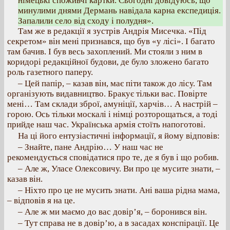
німецькі споживчі картки. Сьогодні довідуюсь, що
минулими днями Дермань навідала карна експедиція.
Запалили село від сходу і полудня».
Там же в редакції я зустрів Андрія Мисечка. «Під
секретом» він мені признався, що був «у лісі». І багато
там бачив. І був весь захоплений. Ми стояли з ним в
коридорі редакційної будови, де було зложено багато
роль газетного паперу.
– Цей папір, – казав він, має піти також до лісу. Там
організують видавництво. Бракує тільки вас. Повірте
мені… Там склади зброї, амуніції, харчів… А настрій –
горою. Ось тільки москалі і німці розторощаться, а тоді
прийде наш час. Українська армія стоїть напоготові.
На ці його ентузіастичні інформації, я йому відповів:
– Знайте, пане Андрію… У наш час не
рекомендується сповідатися про те, де я був і що робив.
– Але ж, Уласе Олексовичу. Ви про це мусите знати, –
казав він.
– Ніхто про це не мусить знати. Ані ваша рідна мама,
– відповів я на це.
– Але ж ми маємо до вас довір’я, – боронився він.
– Тут справа не в довір’ю, а в засадах конспірації. Це