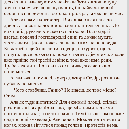
деякі з них наважуються навіть набути квиток вступу,
хоча на залу все ще не пускають, бо найважливішої
особи цієї церемонії, тобто контролера, також ще немає.
Але ось вам і контролер. Відкриваються навстіж
двері… Поволі та достойно входить інтелігенція… До
них попід руками втискається дітвора. Господарі і
взагалі поважні господарські сини та дочки мусять
честь знати, фасон показати, не пертися на випередки…
Бо ж треба ще й постояти надворі, покурити, щось
почути, щось розказати, пожартувати з дівчатами, а коли
вже прийде той третій дзвінок, тоді вже нема ради.
Треба заходити. Бо і світло ось, диви, згасло і кіно
починається.
А там вже в темноті, кучер доктора Федір, розпихає
публіку по місцях.
– Чого стовбчиш, Ганно? Не знаєш, де твоє місце?
Отам!
Але як туди дістатися? Для економії площі, стільці
розставлені так раціонально, що між ними ледве чи
протисниться кіт, а не то людина. Тим більше там он вже
сидять інші зухвальці. Але рада є. Можна топтатися по
ногах, можна зіп’ятися понад голови. Протестів нема.