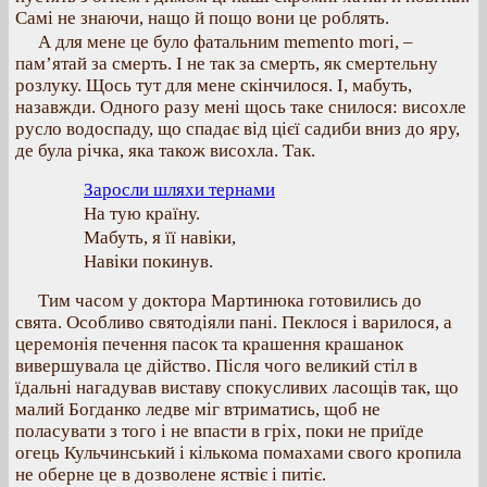
Самі не знаючи, нащо й пощо вони це роблять.
А для мене це було фатальним memento mori, –
пам’ятай за смерть. І не так за смерть, як смертельну
розлуку. Щось тут для мене скінчилося. І, мабуть,
назавжди. Одного разу мені щось таке снилося: висохле
русло водоспаду, що спадає від цієї садиби вниз до яру,
де була річка, яка також висохла. Так.
Заросли шляхи тернами
На тую країну.
Мабуть, я її навіки,
Навіки покинув.
Тим часом у доктора Мартинюка готовились до
свята. Особливо святодіяли пані. Пеклося і варилося, а
церемонія печення пасок та крашення крашанок
вивершувала це дійство. Після чого великий стіл в
їдальні нагадував виставу спокусливих ласощів так, що
малий Богданко ледве міг втриматись, щоб не
поласувати з того і не впасти в гріх, поки не приїде
огець Кульчинський і кількома помахами свого кропила
не оберне це в дозволене яствіє і питіє.