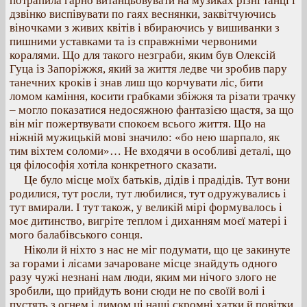
потрапила гарно витанцьовувати на музиках різні танці і
дзвінко виспівувати по гаях веснянки, заквітчуючись
віночками з живих квітів і вбираючись у вишиванки з
пишними уставками та із справжніми червоними
коралями. Що для такого незграби, яким був Олексій
Гуца із Запоріжжя, який за життя ледве чи зробив пару
танечних кроків і знав лиш що корчувати ліс, бити
ломом каміння, косити грабками збіжжя та різати трачку
– могло показатися недосяжною фантазією щастя, за що
він міг пожертвувати спокоєм всього життя. Що на
ніжній мужицькій мові значило: «бо нею шарпало, як
тим віхтем соломи»… Не входячи в особливі деталі, що
ця філософія хотіла конкретного сказати.
Це було місце моїх батьків, дідів і прадідів. Тут вони
родилися, тут росли, тут любилися, тут одружувались і
тут вмирали. І тут також, у великій мірі формувалось і
моє дитинство, вигріте теплом і диханням моєї матері і
мого балабівського сонця.
Ніколи й ніхто з нас не міг подумати, що це закинуте
за горами і лісами зачароване місце знайдуть одного
разу чужі незнані нам люди, яким ми нічого злого не
зробили, що прийдуть вони сюди не по своїй волі і
пустять з огнем і димом ці наші скромні хатки й повітки.