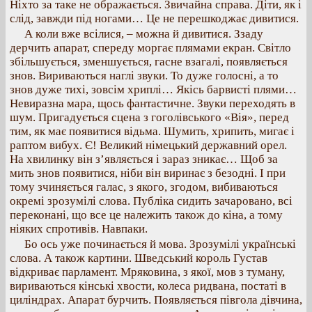
Ніхто за таке не ображається. Звичайна справа. Діти, як і
слід, завжди під ногами… Це не перешкоджає дивитися.
А коли вже всілися, – можна й дивитися. Ззаду
дерчить апарат, спереду моргає плямами екран. Світло
збільшується, зменшується, гасне взагалі, появляється
знов. Вириваються наглі звуки. То дуже голосні, а то
знов дуже тихі, зовсім хриплі… Якісь барвисті плями…
Невиразна мара, щось фантастичне. Звуки переходять в
шум. Пригадується сцена з гоголівського «Вія», перед
тим, як має появитися відьма. Шумить, хрипить, мигає і
раптом вибух. Є! Великий німецький державний орел.
На хвилинку він з’являється і зараз зникає… Щоб за
мить знов появитися, ніби він виринає з безодні. І при
тому зчиняється галас, з якого, згодом, вибиваються
окремі зрозумілі слова. Публіка сидить зачаровано, всі
переконані, що все це належить також до кіна, а тому
ніяких спротивів. Навпаки.
Бо ось уже починається й мова. Зрозумілі українські
слова. А також картини. Шведський король Густав
відкриває парламент. Мряковина, з якої, мов з туману,
вириваються кінські хвости, колеса ридвана, постаті в
циліндрах. Апарат бурчить. Появляється півгола дівчина,