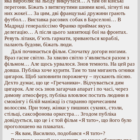
яка виробляє на льоду викрутаси… А там он кінські
перегони. Біжать з витягнутими шиями коні, зігнуті на
них жокеї… За цим, дві французькі дружини грають
футбол… Виставка расових собак в Барселоні… В
Мадриді генераліссімо Франко приймає якусь
делегацію… А після цього завзятющі бої на фронтах.
Ревуть літаки, б’ють гармати, зриваються кораблі,
палають будови, біжать люди.
Далі починається фільм. Спочатку догори ногами.
Враз гасне світло. За хвилю світло з’являється разом з
фільмом… Але щось урвалося. Знов темнота. На цей раз
довша. Публіка хоче курити. Там то там мигають огники
цигарок. Щоб заповнити порожнечу – пускають пісню.
Дехто думає, що це «Гречаники». Відчувається дим
цигарок. Але ось знов загарчав апарат і по часі, через
димову атмосферу, публіка вловлює постать людини в
смокінгу і білій маніжці із старанно причесаним
волоссям. При тому, жінки у пишних сукнях, столи,
стільці, саксофонова оркестра… Згодом публіка
довідується, що це і є той фільм «Я тато», що його було
проголошено на плакатах.
– Як вам, Василихо, подобався «Я тато»?