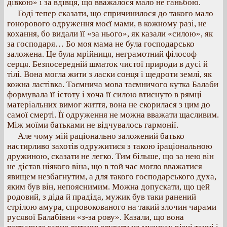
дівкою» і за вдівця, що вважалося мало не ганьбою.
Годі тепер сказати, що спричинилося до такого мало
гонорового одруження моєї мами, в кожному разі, не
кохання, бо видали її «за нього», як казали «силою», як
за господаря… Бо моя мама не була господарсько
заложена. Це була мрійниця, неграмотний філософ
серця. Безпосередній шматок чистої природи в дусі й
тілі. Вона могла жити з ласки сонця і щедроти землі, як
кожна ластівка. Таємнича мова таємничого кутка Балаби
формувала її істоту і хоча її силою втиснуто в рямці
матеріальних вимог життя, вона не скорилася з цим до
самої смерті. Її одруження не можна вважати щасливим.
Між моїми батьками не відчувалось гармонії.
Але чому мій раціонально заложений батько
настирливо захотів одружитися з такою іраціональною
дружиною, сказати не легко. Тим більше, що за нею він
не дістав ніякого віна, що в той час могло вважатися
явищем незбагнутим, а для такого господарського духа,
яким був він, непояснимим. Можна допускати, що цей
родовий, з діда й прадіда, мужик був таки ранений
стрілою амура, спровокованого на такий злочин чарами
русявої Балабівни «з-за рову». Казали, що вона