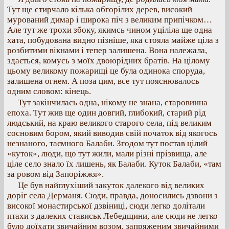
Тут ще стирчало кілька обгорілих дерев, високий
мурований димар і широка піч з великим припічком…
Але тут же трохи збоку, якимсь чином уціліла ще одна
хата, побудована видно пізніше, яка стояла майже ціла з
розбитими вікнами і тепер залишена. Вона належала,
здається, комусь з моїх двоюрідних братів. На цілому
цьому великому пожарищі це була одинока споруда,
залишена огнем. А поза цим, все тут пояснювалось
одним словом: кінець.
Тут закінчилась одна, нікому не знана, старовинна
епоха. Тут жив ще один довгий, глибокий, старий рід
людський, на краю великого старого села, під великим
сосновим бором, який виводив свій початок від якогось
незнаного, таємного Балаби. Згодом тут постав цілий
«куток», люди, що тут жили, мали різні прізвища, але
ціле село знало їх лишень, як Балаби. Куток Балаби, «там
за ровом від Запоріжжя».
Це був найглухіший закуток далекого від великих
доріг села Дерманя. Сюди, правда, доносились дзвони з
високої монастирської дзвіниці, сюди легко долітали
птахи з далеких стависьк Лебедщини, але сюди не легко
було доїхати звичайним возом, запряженим звичайними