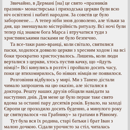
Звичайно, в Дермані [на] це свято «празників
празник» монастирська і приходська церкви були всю
ніч освітлені і набиті народом. За совєтів це було
заборонене… А тепер ніби знов дозволено, але тільки за
дня, що зменшувало містерійність ритуалу. Всі ночі були
тепер під знаком бога Марса і втручатися туди з
християнськими пасками не було безпечно.
Та все-таки рано-вранці, коли світало, святилися
паски, ходилося довколо церкви з хресним ходом і на всі
боки троєкратно христосувалось. Лишень, коли люди
верталися з церкви, хтось пустив качку, що «йдуть
німці!» Всі кинулись в розтіч і пройшло досить часу,
поки це втихомирилось, бо ніяких німців не появилося.
Розговіння відбулось у мирі. Ми з Танею дістали
чимало запрошень на цю оказію, але зісталися в
доктора. Решту наших друзів обіцяли навідати за
наступних днів. Для мене це було перше таке свято
вдома за останні пару десятків років. Бувало, на заході
Європи це проходило досить буденно, а минулого року
це святкувалося «на Грабнику» за гратами в Рівному.
Тут була вся їх родина, старі батьки і брат Іван з
малою дочкою. Сідали урочисто за стіл, читалась