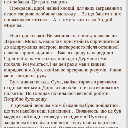
не є забавка. Це гра зі смертю.
Прекрасні, щирі, наївні хлопці, для яких загравання з
огнем творило особливу насолоду… За що багато з них
поплатилися життям… А в тому також і сам Андрій
Мисечко.
Надходило свято Великодня і нас знову кликали до
Дерманя. Мовляв, наша там присутність спричиниться
до відпруження настрою, витвореного після останньої
навали карних відділів… Вже в середу напередодні
Страстей за нами заїхала підвода з Дерманя і ми
поїхали. Розуміється, і на цей раз я мав в кишені
відрядження Apiо, який мене прекрасно розумів і йшов
мені завжди на руку.
Була дивна погода. Суха, майже гаряча з рвучкими
східніми вітрами. Дороги висохли і почали вкриватися
пилюгою. По городах починалися весняні роботи.
Потрібно було дощу.
У Дермані першим моїм бажанням було довідатись,
що там накоїли наші напасники… Виявилось, що це був
мадярський відділ гонведів з осідком в Шумську,
завданням якого було знищити групу наших партизан,