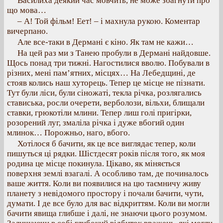
Василиха деякий час мовчить, не може збагнути про
що мова…
– А! Той фільм! Еет! – і махнула рукою. Коментар
вичерпано.
Але все-таки в Дермані є кіно. Як там не кажи…
На цей раз ми з Танею пробули в Дермані найдовше.
Щось понад три тижні. Нагостилися вволю. Побували в
різних, мені пам’ятних, місцях… На Лебедщині, де
стояв колись наш хуторець. Тепер це місце не пізнати.
Тут були ліси, були сіножаті, текла річка, розлягались
стависька, росли очерети, верболози, вільхи, блищали
ставки, грюкотіли млини. Тепер лиш голі пригірки,
розорений луг, змаліла річка і дуже вбогий один
млинок… Порожньо, наго, вбого.
Хотілося б бачити, як це все виглядає тепер, коли
пишуться ці рядки. Шістдесят років після того, як моя
родина це місце покинула. Цікаво, як міняється
поверхня землі взагалі. А особливо там, де починалось
ваше життя. Коли ви появилися на цю таємничу живу
планету з невідомого простору і почали бачити, чути,
думати. І де все було для вас відкриттям. Коли ви могли
бачити явища глибше і далі, не знаючи цього розумом.