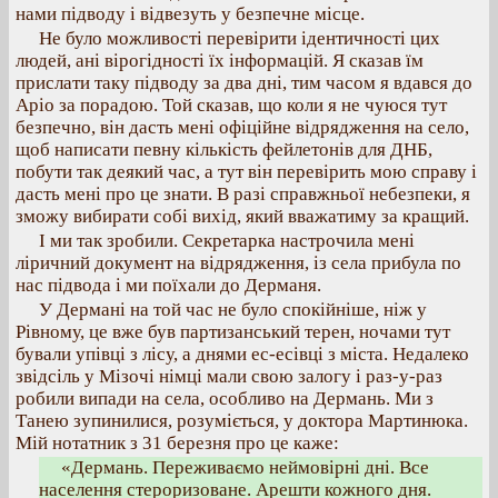
нами підводу і відвезуть у безпечне місце.
Не було можливості перевірити ідентичності цих
людей, ані вірогідності їх інформацій. Я сказав їм
прислати таку підводу за два дні, тим часом я вдався до
Аріо за порадою. Той сказав, що коли я не чуюся тут
безпечно, він дасть мені офіційне відрядження на село,
щоб написати певну кількість фейлетонів для ДНБ,
побути так деякий час, а тут він перевірить мою справу і
дасть мені про це знати. В разі справжньої небезпеки, я
зможу вибирати собі вихід, який вважатиму за кращий.
І ми так зробили. Секретарка настрочила мені
ліричний документ на відрядження, із села прибула по
нас підвода і ми поїхали до Дерманя.
У Дермані на той час не було спокійніше, ніж у
Рівному, це вже був партизанський терен, ночами тут
бували упівці з лісу, а днями ес-есівці з міста. Недалеко
звідсіль у Мізочі німці мали свою залогу і раз-у-раз
робили випади на села, особливо на Дермань. Ми з
Танею зупинилися, розуміється, у доктора Мартинюка.
Мій нотатник з 31 березня про це каже:
«Дермань. Переживаємо неймовірні дні. Все
населення стероризоване. Арешти кожного дня.