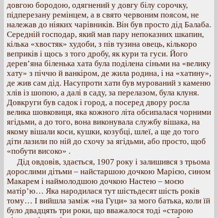
довгою бородою, одягнений у довгу білу сорочку,
підперезану ремінцем, а в свято червоним поясом, не
належав до ніяких чарівників. Він був просто дід Балаба.
Середній господар, який мав пару непоказних шкапин,
кілька «хвостяк» худоби, з пів тузина овець, кількоро
веприків і щось з того дробу, як кури та гуси. Його
дерев’яна біленька хата була поділена сіньми на «велику
хату» з піччю й ванкіром, де жила родина, і на «хатину»,
де жив сам дід. Насупроти хати був мурований з каменю
хлів із шопою, а далі в саду, за перелазом, була клуня.
Довкруги був садок і город, а посеред двору росла
велика шовковиця, яка кожного літа обсипалася чорними
ягідьми, а до того, вона виконувала службу вішака, на
якому вішали коси, кушки, козубці, шлеї, а ще до того
діти лазили по ній до схочу за ягідьми, або просто, щоб
«побути високо» .
Дід овдовів, здається, 1907 року і залишився з трьома
дорослими дітьми – найстаршою дочкою Марією, сином
Макарем і наймолодшою дочкою Настею – моєю
матір’ю… Яка народилася тут шістьдесят шість років
тому… І вийшла заміж «на Гуци» за мого батька, коли їй
було двадцять три роки, що вважалося тоді «старою