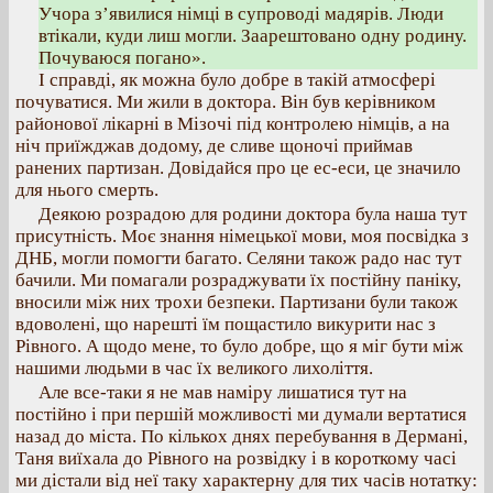
Учора з’явилися німці в супроводі мадярів. Люди
втікали, куди лиш могли. Заарештовано одну родину.
Почуваюся погано».
І справді, як можна було добре в такій атмосфері
почуватися. Ми жили в доктора. Він був керівником
районової лікарні в Мізочі під контролею німців, а на
ніч приїжджав додому, де сливе щоночі приймав
ранених партизан. Довідайся про це ес-еси, це значило
для нього смерть.
Деякою розрадою для родини доктора була наша тут
присутність. Моє знання німецької мови, моя посвідка з
ДНБ, могли помогти багато. Селяни також радо нас тут
бачили. Ми помагали розраджувати їх постійну паніку,
вносили між них трохи безпеки. Партизани були також
вдоволені, що нарешті їм пощастило викурити нас з
Рівного. А щодо мене, то було добре, що я міг бути між
нашими людьми в час їх великого лихоліття.
Але все-таки я не мав наміру лишатися тут на
постійно і при першій можливості ми думали вертатися
назад до міста. По кількох днях перебування в Дермані,
Таня виїхала до Рівного на розвідку і в короткому часі
ми дістали від неї таку характерну для тих часів нотатку: