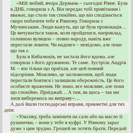
«Мій любий, вчора Дермань – сьогодні Рівне. Була
в ДНБ, говорила з А. Він передає тобі привітання і
вважає, що стало так спокійно, що він сподівається
скоро побачити тебе в Рівному. Говорила з
Мучинським. Люди кажуть, що це була провокація…
Це вичувається також, коли пройдешся, наприклад,
головною вулицею – повно народу, навіть вже
перестали ловити. Чи надовго – невідомо, але поки
що так є.
Була в Кибалюків, не застала його вдома, але
говорила з його дружиною. Те саме. Зустріла Андрія
М. – він тільки що приїхав, але цей повний
підозріння. Можливо, це заспокоєння, щоб люди
перестали боятися і залишили обережність. Це його
особисте враження. Не знаю, все можливе, але поки
що спокійно. Приїджай… А там, як щось – так ми
знов виберемось на виправу»…
А далі йшли господарські вправи, прикметні для тих
днів:
«Уласику, треба замінити на сало або на масло ті
рушнички, – вони у тебе в куфрі. У Рівному зараз
дуже з цим трудно. Грошей не хотять брати. Передай