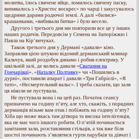
молитва, їлось свячене яйце, ломилось свячену паску,
випивалось з «Христос воскрес» по чарці і закусувалось
щедрими дарами родючої землі. А далі «билися»
крашанками, «вибивали битки» і було весело.
Другого і третього дня ми повторили все це у інших
наших родичів. Передовсім у Семена на Запоріжжю і
Павла на Кір’янчуках.
Також третього дня у Дермані «давали» кіно.
Заправляв цією штукою відомий дерманський млинар
Кальчук, який роздобув динамо і робив електрику. У
шкільній залі, де колись давали «
Сватання на
Гончарівці
», «
Наталку Полтавку
» чи «Пошились в
дурні», поставили апарат і давали «Три Габрієлі», «Я
тато», «Несмертельний вальс». І треба сказати, що заля
ця ніколи не пустувала.
Не пустувала вона і на цей раз. Початок сеансу
призначено на годину п’яту, але хто, скажіть, з порядних
дерманців візьме вам отак і побіжить на годину п’яту?
Хіба що може якась там дітвора та висока інтелігенція,
яка не має чого іншого робити. О п’ятій починається
замітання зали, розставляння стільців, а так вже біля
шостої починають з’являтися гурти парубків та дівчат і