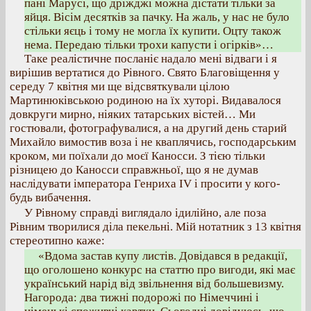
пані Марусі, що дріжджі можна дістати тільки за
яйця. Вісім десятків за пачку. На жаль, у нас не було
стільки яєць і тому не могла їх купити. Оцту також
нема. Передаю тільки трохи капусти і огірків»…
Таке реалістичне посланіє надало мені відваги і я
вирішив вертатися до Рівного. Свято Благовіщення у
середу 7 квітня ми ще відсвяткували цілою
Мартинюківською родиною на їх хуторі. Видавалося
довкруги мирно, ніяких татарських вістей… Ми
гостювали, фотографувалися, а на другий день старий
Михайло вимостив воза і не кваплячись, господарським
кроком, ми поїхали до моєї Каносси. З тією тільки
різницею до Каносси справжньої, що я не думав
наслідувати імператора Генриха IV і просити у кого-
будь вибачення.
У Рівному справді виглядало ідилійно, але поза
Рівним творилися діла пекельні. Мій нотатник з 13 квітня
стереотипно каже:
«Вдома застав купу листів. Довідався в редакції,
що оголошено конкурс на статтю про вигоди, які має
український нарід від звільнення від большевизму.
Нагорода: два тижні подорожі по Німеччині і