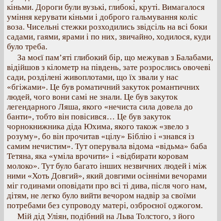
кіньми. Дороги були вузькі, глибокі, круті. Вимагалося
уміння керувати кіньми і доброго гальмування коліс
воза. Чисельні стежки розходились звідсіль на всі боки
садами, гаями, ярами і по них, звичайно, ходилося, куди
було треба.
За моєї пам’яті глибокий бір, що межував з Балабами,
відійшов з кілометр на південь, зате розрослись овочеві
сади, розділені живоплотами, що їх звали у нас
«бгіжами». Це був роматичний закуток романтичних
людей, чого вони самі не знали. Це був закуток
легендарного Ляша, якого «нечиста сила довела до
банти», тобто він повісився… Це був закуток
чорнокнижника діда Юхима, якого також «звело з
розуму», бо він прочитав «цілу» Біблію і «знався із
самим нечистим». Тут оперувала відома «відьма» баба
Тетяна, яка «уміла врочити» і «відбирати коровам
молоко». Тут було багато інших незвичних людей і між
ними «Хоть Довгий», який довгими осінніми вечорами
міг годинами оповідати про всі ті дива, після чого нам,
дітям, не легко було вийти вечором надвір за своїми
потребами без супроводу матері, озброєної оджогом.
Мій дід Уліян, подібний на Льва Толстого, з його