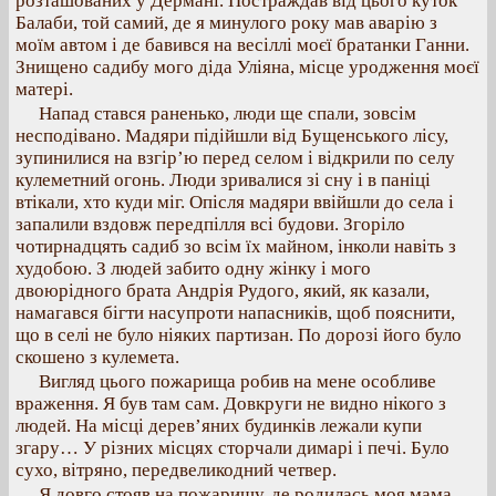
розташованих у Дермані. Постраждав від цього куток
Балаби, той самий, де я минулого року мав аварію з
моїм автом і де бавився на весіллі моєї братанки Ганни.
Знищено садибу мого діда Уліяна, місце уродження моєї
матері.
Напад стався раненько, люди ще спали, зовсім
несподівано. Мадяри підійшли від Бущенського лісу,
зупинилися на взгір’ю перед селом і відкрили по селу
кулеметний огонь. Люди зривалися зі сну і в паніці
втікали, хто куди міг. Опісля мадяри ввійшли до села і
запалили вздовж передпілля всі будови. Згоріло
чотирнадцять садиб зо всім їх майном, інколи навіть з
худобою. З людей забито одну жінку і мого
двоюрідного брата Андрія Рудого, який, як казали,
намагався бігти насупроти напасників, щоб пояснити,
що в селі не було ніяких партизан. По дорозі його було
скошено з кулемета.
Вигляд цього пожарища робив на мене особливе
враження. Я був там сам. Довкруги не видно нікого з
людей. На місці дерев’яних будинків лежали купи
згару… У різних місцях сторчали димарі і печі. Було
сухо, вітряно, передвеликодний четвер.
Я довго стояв на пожарищу, де родилась моя мама.