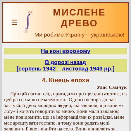
МИСЛЕНЕ
ДРЕВО
☰
Ми робимо Україну – українською!
На коні вороному
В дорозі назад
[серпень 1942 – листопад 1943 рр.]
4. Кінець епохи
Улас Самчук
При цій нагоді слід пригадати про ще один атентат, на
цей раз на мою незалежність. Одного вечора до нас
застукало двох молодих людей, які заявили, що вони «з
лісу» і хочуть говорити зо мною. Вони мали завдання
мене повідомити, що за інформаціями їх розвідки, мене
має арештувати гестапо, а тому вони радять мені
залишити Рівне і відійти на село. Вони пришлють за