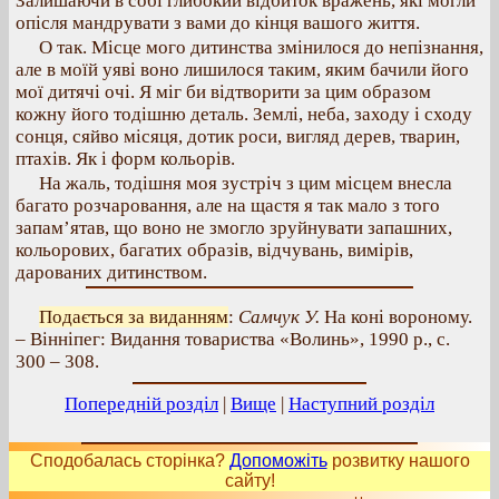
Залишаючи в собі глибокий відбиток вражень, які могли
опісля мандрувати з вами до кінця вашого життя.
О так. Місце мого дитинства змінилося до непізнання,
але в моїй уяві воно лишилося таким, яким бачили його
мої дитячі очі. Я міг би відтворити за цим образом
кожну його тодішню деталь. Землі, неба, заходу і сходу
сонця, сяйво місяця, дотик роси, вигляд дерев, тварин,
птахів. Як і форм кольорів.
На жаль, тодішня моя зустріч з цим місцем внесла
багато розчаровання, але на щастя я так мало з того
запам’ятав, що воно не змогло зруйнувати запашних,
кольорових, багатих образів, відчувань, вимірів,
дарованих дитинством.
Подається за виданням
:
Самчук У.
На коні вороному.
– Вінніпег: Видання товариства «Волинь», 1990 р., с.
300 – 308.
Попередній розділ
|
Вище
|
Наступний розділ
Сподобалась сторінка?
Допоможіть
розвитку нашого
сайту!