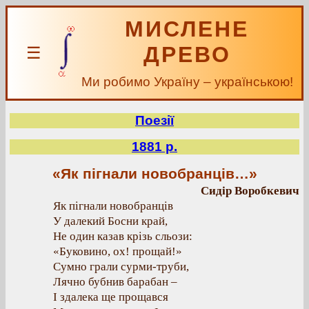
МИСЛЕНЕ
ДРЕВО
☰
Ми робимо Україну – українською!
Поезії
1881 р.
«Як пігнали новобранців…»
Сидір Воробкевич
Як пігнали новобранців
У далекий Босни край,
Не один казав крізь сльози:
«Буковино, ох! прощай!»
Сумно грали сурми-труби,
Лячно бубнив барабан –
І здалека ще прощався