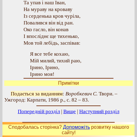
Та упав і наш Іван,
На мураву на кроваву
Із серденька кров чуріла,
Повалився він від ран.
Око гасло, він конав
І впосліднє ще тихенько,
Мов той лебідь, заспівав:
Я все тебе кохаю,
Мій милий, тихий раю,
Ірино, Ірино,
Ірино моя!
Примітки
Подається за виданням
:
Воробкевич С.
Твори. –
Ужгород: Карпати, 1986 р., с. 82 – 83.
Попередній розділ
|
Вище
|
Наступний розділ
Сподобалась сторінка?
Допоможіть
розвитку нашого
сайту!