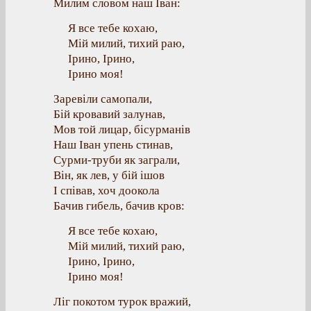
Милим словом наш Іван:
Я все тебе кохаю,
Мій милий, тихий раю,
Ірино, Ірино,
Ірино моя!
Заревіли самопали,
Бій кровавий залунав,
Мов той лицар, бісурманів
Наш Іван упень стинав,
Сурми-труби як заграли,
Він, як лев, у бій ішов
І співав, хоч доокола
Бачив гибель, бачив кров:
Я все тебе кохаю,
Мій милий, тихий раю,
Ірино, Ірино,
Ірино моя!
Ліг покотом турок вражий,