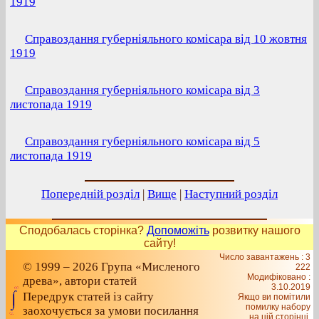
1919
Справоздання губерніяльного комісара від 10 жовтня
1919
Справоздання губерніяльного комісара від 3
листопада 1919
Справоздання губерніяльного комісара від 5
листопада 1919
Попередній розділ
|
Вище
|
Наступний розділ
Сподобалась сторінка?
Допоможіть
розвитку нашого
сайту!
Число завантажень : 3
© 1999 – 2026 Група «Мисленого
222
Модифіковано :
древа», автори статей
3.10.2019
Передрук статей із сайту
Якщо ви помітили
помилку набору
заохочується за умови посилання
на цiй сторiнцi,