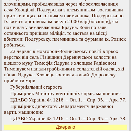
злочинцями, проїжджавшая через ліс землевласниця
села Хвощівкі, Подгурська з племянником, зоставивши
при злочинцях заложником племянника, Подгурська по
їх вимозі доставила їм викуп 2 000 кар[бованців], які
позичила у землевласника Брауна. Коли по заяві
останнього прийшла міліція, то застала на місці
вбитими: Подгурську, племянника та фурмана їх. Розиск
робиться.
22 червня в Новгород-Волинському повіті в трьох
верстах від села Гізівщини Деревичської волости на
візшого муку Тимофія Ядрука з хлопцем Радівоном
Тимощуком напали грабіжники в солдатській одежі, які
вбили Ядрука. Хлопець зостався живий. До розиску
прийняти міри.
Губерніяльний староста
Примірник Міністру внутрішніх справ, машинопис
ЦДАВО України Ф. 1216. – Оп. 1. – Спр. 95. – Арк. 77.
Примірник директору Департаменту державної
варти, машинопис
ЦДАВО України Ф. 1216. – Оп. 1. – Спр. 95. – Арк. 78.
Джерело