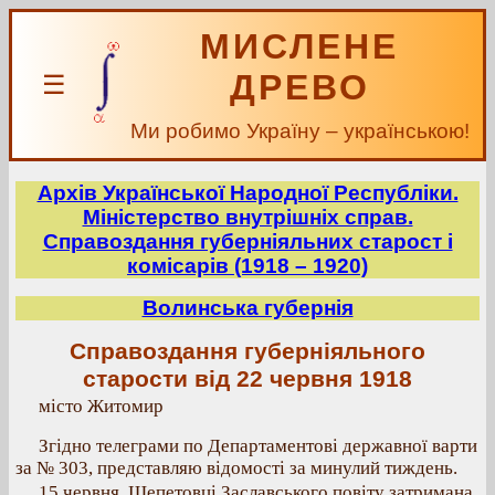
МИСЛЕНЕ
ДРЕВО
☰
Ми робимо Україну – українською!
Архів Української Народної Республіки.
Міністерство внутрішніх справ.
Справоздання губерніяльних старост і
комісарів (1918 – 1920)
Волинська губернія
Справоздання губерніяльного
старости від 22 червня 1918
місто Житомир
Згідно телеграми по Департаментові державної варти
за № 303, представляю відомості за минулий тиждень.
15 червня. Шепетовці Заславського повіту затримана