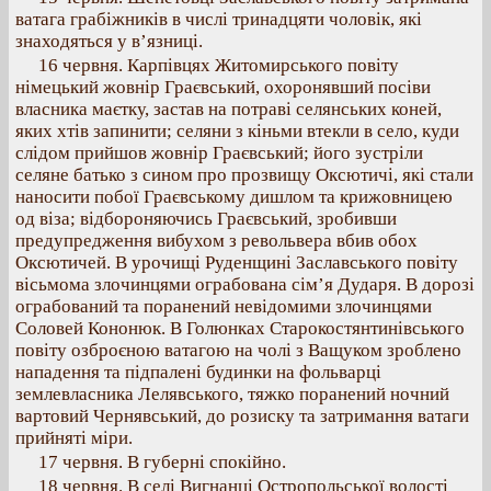
ватага грабіжників в числі тринадцяти чоловік, які
знаходяться у в’язниці.
16 червня. Карпівцях Житомирського повіту
німецький жовнір Граєвський, охоронявший посіви
власника маєтку, застав на потраві селянських коней,
яких хтів запинити; селяни з кіньми втекли в село, куди
слідом прийшов жовнір Граєвський; його зустріли
селяне батько з сином про прозвищу Оксютичі, які стали
наносити побої Граєвському дишлом та крижовницею
од віза; відбороняючись Граєвський, зробивши
предупредження вибухом з револьвера вбив обох
Оксютичей. В урочищі Руденщині Заславського повіту
вісьмома злочинцями ограбована сім’я Дударя. В дорозі
ограбований та поранений невідомими злочинцями
Соловей Кононюк. В Голюнках Старокостянтинівського
повіту озброєною ватагою на чолі з Ващуком зроблено
нападення та підпалені будинки на фольварці
землевласника Лелявського, тяжко поранений ночний
вартовий Чернявський, до розиску та затримання ватаги
прийняті міри.
17 червня. В губерні спокійно.
18 червня. В селі Вигнанці Остропольської волості