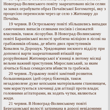
Новоград-Волинського повіту заарештовано вісім селян
за замах ограбувати образ Почаївської Богоматері, яку з
процесією переносили через це село з Житомиру до
Почаїва.
19 червня. В Острозькому повіті збільшились випадки
самочинних випасів селянами посівів і сіножатей
власників, також лісорубки. В Новоград-Волинському
повіті Баранівської волості зроблена міліцією в лісові на
грабіжників облава, де вбито двох приступників
Ковалюк та Дорошук. Урядовцями зискного відділу при
допомозі варти заарештований втікшій при
розруйновані Житомирської в’язниці в лютому місяці
вельми важний приступник Мирославський, за яким
лічиться більш семидесяти вбивств та грабежів.
20 червня. Луцькому повіті замітний розвиток
большовицьких ідей серед біженців, також
незадоволене дуже кепським матеріяльним становищем,
чим користуються злочинці для агітації проти влади;
головними агітаторами, як ходять чутки, являються
жиди.
21 червня. В Новоград-Волинському повіті
Берездовської волості затримана в дорозі невідомими