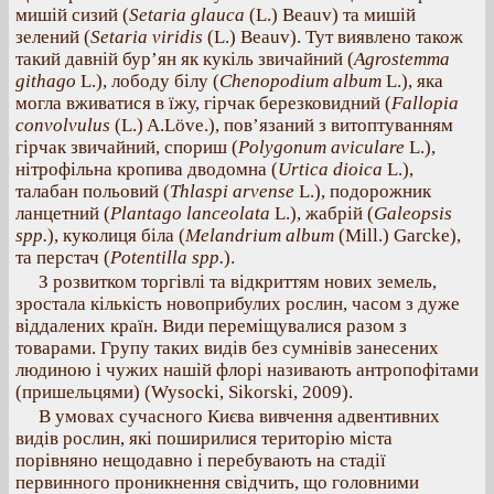
мишій сизий (
Setarіa glauca
(L.) Beauv) та мишій
зелений (
Setaria viridis
(L.) Beauv). Тут виявлено також
такий давній бур’ян як кукіль звичайний (
Agrostemma
githago
L.), лободу білу (
Chenopodium album
L.), яка
могла вживатися в їжу, гірчак березковидний (
Fallopia
convolvulus
(L.) A.Löve.), пов’язаний з витоптуванням
гірчак звичайний, спориш (
Polygonum aviculare
L.),
нітрофільна кропива дводомна (
Urtica dioica
L.),
талабан польовий (
Thlaspi arvense
L.), подорожник
ланцетний (
Plantago lanceolata
L.), жабрій (
Galeopsis
spp.
), куколиця біла (
Melandrium album
(Mill.) Garcke),
та перстач (
Potentilla sрp.
).
З розвитком торгівлі та відкриттям нових земель,
зростала кількість новоприбулих рослин, часом з дуже
віддалених країн. Види переміщувалися разом з
товарами. Групу таких видів без сумнівів занесених
людиною і чужих нашій флорі називають антропофітами
(пришельцями) (Wysocki, Sikorski, 2009).
В умовах сучасного Києва вивчення адвентивних
видів рослин, які поширилися територію міста
порівняно нещодавно і перебувають на стадії
первинного проникнення свідчить, що головними