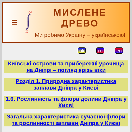
МИСЛЕНЕ
ДРЕВО
☰
Ми робимо Україну – українською!
uk
ru
en
Київські острови та прибережні урочища
на Дніпрі – погляд крізь віки
Розділ 1. Природна характеристика
заплави Дніпра у Києві
1.6. Рослинність та флора долини Дніпра у
Києві
Загальна характеристика сучасної флори
та рослинності заплави Дніпра у Києві