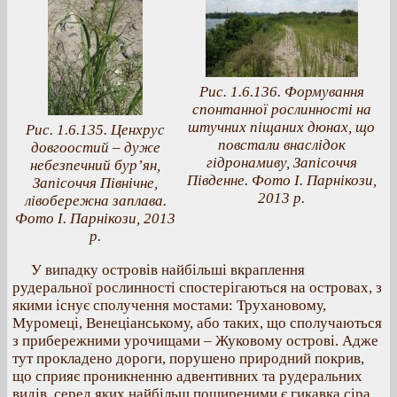
Рис. 1.6.136. Формування
спонтанної рослинності на
штучних піщаних дюнах, що
Рис. 1.6.135. Ценхрус
повстали внаслідок
довгоостий – дуже
гідронамиву, Запісоччя
небезпечний бур’ян,
Південне. Фото І. Парнікози,
Запісоччя Північне,
2013 р.
лівобережна заплава.
Фото І. Парнікози, 2013
р.
У випадку островів найбільші вкраплення
рудеральної рослинності спостерігаються на островах, з
якими існує сполучення мостами: Трухановому,
Муромеці, Венеціанському, або таких, що сполучаються
з прибережними урочищами – Жуковому острові. Адже
тут прокладено дороги, порушено природний покрив,
що сприяє проникненню адвентивних та рудеральних
видів, серед яких найбільш поширеними є гикавка сіра