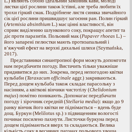
L.) являють собою ідеальний замінник кави, молоді
листки цієї рослини також їстівні, але треба любити їх
трохи гіркий смак. Подрібнене листя синяка звичайного
сік цієї рослини пришвидшує загоєння ран. Полин гіркий
(
Artemisia absinthium
L.) має цінні властивості, він
сприяє виділенню шлункового соку, покращує апетит та
діє проти паразитів. Польовий мак (
Papaver rhoeas
L.) –
його запарені пелюстки мають протизапальний і
в’яжучий ефект на верхні дихальні шляхи (Szymańska,
2017).
Представники синантропної фори можуть допомготи
нам передбачити погоду. Вистачить тільки уважніше
придивитися до них. Зокрема, перед непогодою квітки
кульбаби (
Taraxacum officinale
aggr.) закриваються.
Перед дощем кульбаба також складає парасольку з
насінням, а квіткові вінчики чистотілу (
Chelidonium
majus
) помітно поникають. Допомагає передбачати
погоду і зірочник середній (
Stellaria media
): якщо до 9
ранку вінчик його квітки не піднімається – вдень буде
дощ. Буркун (Melilotus sp.) з підвищенням вологості
починає посилено пахнути. Листочки буркуна перед
дощем піднімаються вверх та складаються. Велика
кількість соку в весняних пагонах польового хвоща