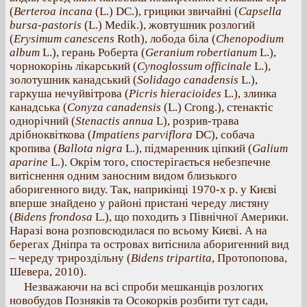
(
Berteroa incana
(L.) DC.), грицики звичайні (
Capsella
bursa-pastoris
(L.) Medik.), жовтушник розлогий
(
Erysimum canescens
Roth), лобода біла (
Chenopodium
album
L.), герань Роберта (
Geranium robertianum
L.),
чорнокорінь лікарський (
Cynoglossum officinale
L.),
золотушник канадський (
Solidago canadensis
L.),
гаркуша нечуйвітрова (
Picris hieracioides
L.), злинка
канадська (
Conyza canadensis
(L.) Crong.), стенактіс
однорічний (
Stenactis annua
L), розрив-трава
дрібноквіткова (
Impatiens parviflora
DC), собача
кропива (
Ballota nigra
L.), підмаренник ціпкий (
Galium
aparine
L.). Окрім того, спостерігається небезпечне
витіснення одним заносним видом близького
аборигенного виду. Так, наприкінці 1970-х р. у Києві
вперше знайдено у районі пристані череду листяну
(
Bidens frondosa
L.), що походить з Північної Америки.
Наразі вона розповсюдилася по всьому Києві. А на
берегах Дніпра та островах витіснила аборигенний вид
– череду трироздільну (
Bidens tripartita
, Протопопова,
Шевера, 2010).
Незважаючи на всі спроби мешканців розлогих
новобудов Позняків та Осокорків розбити тут сади,