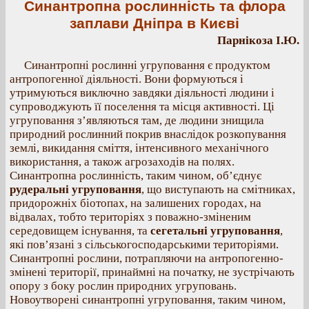
Синантропна рослинність та флора
заплави Дніпра в Києві
Парнікоза І.Ю.
Синантропні рослинні угруповання є продуктом
антропогенної діяльності. Вони формуються і
утримуються виключно завдяки діяльності людини і
супроводжують її поселення та місця активності. Ці
угруповання з’являються там, де людини знищила
природний рослинний покрив внаслідок розкопування
землі, викидання сміття, інтенсивного механічного
використання, а також агрозаходів на полях.
Синантропна рослинність, таким чином, об’єднує
рудеральні угруповання
, що виступають на смітниках,
придорожніх біотопах, на залишених городах, на
відвалах, тобто територіях з поважно-зміненим
середовищем існування, та
сегетальні угруповання
,
які пов’язані з сільськогосподарськими територіями.
Синантропні рослини, потрапляючи на антропогенно-
змінені території, принаймні на початку, не зустрічають
опору з боку рослин природних угруповань.
Новоутворені синантропні угруповання, таким чином,