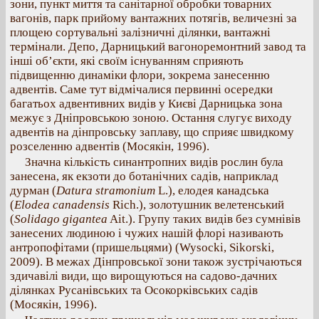
зони, пункт миття та санітарної обробки товарних
вагонів, парк прийому вантажних потягів, величезні за
площею сортувальні залізничні ділянки, вантажні
термінали. Депо, Дарницький вагоноремонтний завод та
інші об’єкти, які своїм існуванням сприяють
підвищенню динаміки флори, зокрема занесенню
адвентів. Саме тут відмічалися первинні осередки
багатьох адвентивних видів у Києві Дарницька зона
межує з Дніпровською зоною. Остання слугує виходу
адвентів на дінпровську заплаву, що сприяє швидкому
розселенню адвентів (Мосякін, 1996).
Значна кількість синантропних видів рослин була
занесена, як екзоти до ботанічних садів, наприклад
дурман (
Datura stramonium
L.), елодея канадська
(
Elodea canadensis
Rich.), золотушник велетенський
(
Solidago gigantea
Ait.). Групу таких видів без сумнівів
занесених людиною і чужих нашій флорі називають
антропофітами (пришельцями) (Wysocki, Sikorski,
2009). В межах Дінпровської зони також зустрічаються
здичавілі види, що вирощуються на садово-дачних
ділянках Русанівських та Осокорківських садів
(Мосякін, 1996).