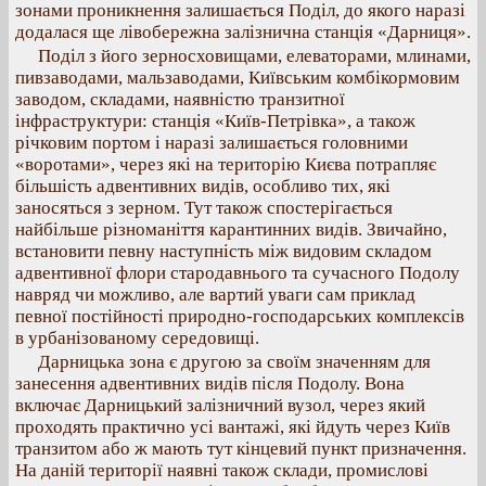
зонами проникнення залишається Поділ, до якого наразі
додалася ще лівобережна залізнична станція «Дарниця».
Поділ з його зерносховищами, елеваторами, млинами,
пивзаводами, мальзаводами, Київським комбікормовим
заводом, складами, наявністю транзитної
інфраструктури: станція «Київ-Петрівка», а також
річковим портом і наразі залишається головними
«воротами», через які на територію Києва потрапляє
більшість адвентивних видів, особливо тих, які
заносяться з зерном. Тут також спостерігається
найбільше різноманіття карантинних видів. Звичайно,
встановити певну наступність між видовим складом
адвентивної флори стародавнього та сучасного Подолу
навряд чи можливо, але вартий уваги сам приклад
певної постійності природно-господарських комплексів
в урбанізованому середовищі.
Дарницька зона є другою за своїм значенням для
занесення адвентивних видів після Подолу. Вона
включає Дарницький залізничний вузол, через який
проходять практично усі вантажі, які йдуть через Київ
транзитом або ж мають тут кінцевий пункт призначення.
На даній території наявні також склади, промислові