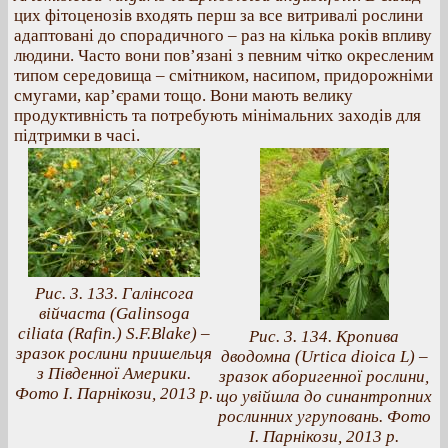
цих фітоценозів входять перш за все витривалі рослини
адаптовані до спорадичного – раз на кілька років впливу
людини. Часто вони пов’язані з певним чітко окресленим
типом середовища – смітником, насипом, придорожніми
смугами, кар’єрами тощо. Вони мають велику
продуктивність та потребують мінімальних заходів для
підтримки в часі.
Рис. 3. 133. Галінсога
війчаста (Galinsoga
ciliata (Rafin.) S.F.Blake) –
Рис. 3. 134. Кропива
зразок рослини пришельця
дводомна (Urtica dioica L) –
з Південної Америки.
зразок аборигенної рослини,
Фото І. Парнікози, 2013 р.
що увійшла до синантропних
рослинних угруповань. Фото
І. Парнікози, 2013 р.