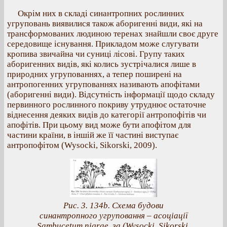
Окрім них в складі синантропних рослинних
угруповань виявилися також аборигенні види, які на
трансформованих людиною теренах знайшли своє друге
середовище існування. Прикладом може слугувати
кропива звичайна чи суниці лісові. Групу таких
аборигенних видів, які колись зустрічалися лише в
природних угрупованнях, а тепер поширені на
антропогенних угрупованнях називають апофітами
(аборигенні види). Відсутність інформації щодо складу
первинного рослинного покриву утруднює остаточне
віднесення деяких видів до категорії антропофітів чи
апофітів. При цьому вид може бути апофітом для
частини країни, в іншій же її частині виступає
антропофітом (Wysocki, Sikorski, 2009).
Рис. 3. 134b. Схема будови
синантропного угруповання – асоціації
Sambucetum nigrae, за (Wysocki, Sikorski,