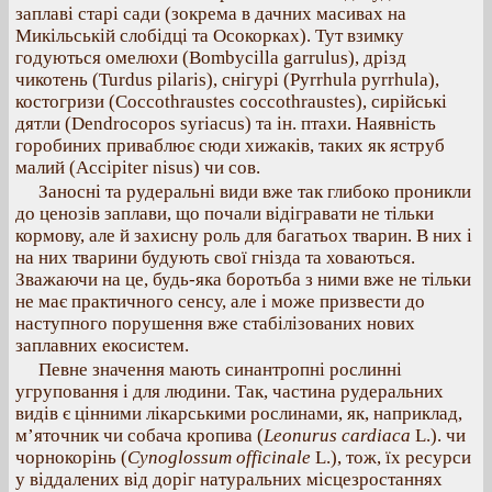
заплаві старі сади (зокрема в дачних масивах на
Микільській слобідці та Осокорках). Тут взимку
годуються омелюхи (Bombycilla garrulus), дрізд
чикотень (Turdus pilaris), снігурі (Pyrrhula pyrrhula),
костогризи (Coccothraustes coccothraustes), сирійські
дятли (Dendrocopos syriacus) та ін. птахи. Наявність
горобиних приваблює сюди хижаків, таких як яструб
малий (Accipiter nisus) чи сов.
Заносні та рудеральні види вже так глибоко проникли
до ценозів заплави, що почали відігравати не тільки
кормову, але й захисну роль для багатьох тварин. В них і
на них тварини будують свої гнізда та ховаються.
Зважаючи на це, будь-яка боротьба з ними вже не тільки
не має практичного сенсу, але і може призвести до
наступного порушення вже стабілізованих нових
заплавних екосистем.
Певне значення мають синантропні рослинні
угруповання і для людини. Так, частина рудеральних
видів є цінними лікарськими рослинами, як, наприклад,
м’яточник чи собача кропива (
Leonurus cardiaca
L.). чи
чорнокорінь (
Cynoglossum officinale
L.), тож, їх ресурси
у віддалених від доріг натуральних місцезростаннях