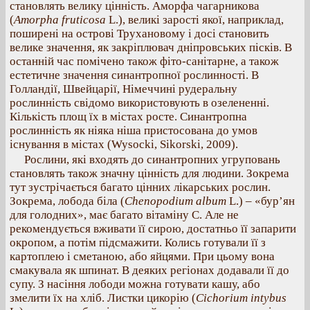
становлять велику цінність. Аморфа чагарникова
(
Amorpha fruticosa
L.), великі зарості якої, наприклад,
поширені на острові Трухановому і досі становить
велике значення, як закріплювач дніпровських пісків. В
останній час помічено також фіто-санітарне, а також
естетичне значення синантропної рослинності. В
Голландії, Швейцарії, Німеччині рудеральну
рослинність свідомо використовують в озелененні.
Кількість площ їх в містах росте. Синантропна
рослинність як ніяка ніша пристосована до умов
існування в містах (Wysocki, Sikorski, 2009).
Рослини, які входять до синантропних угруповань
становлять також значну цінність для людини. Зокрема
тут зустрічається багато цінних лікарських рослин.
Зокрема, лобода біла (
Chenopodium album
L.) – «бур’ян
для голодних», має багато вітаміну С. Але не
рекомендується вживати її сирою, достатньо її запарити
окропом, а потім підсмажити. Колись готували її з
картоплею і сметаною, або яйцями. При цьому вона
смакувала як шпинат. В деяких регіонах додавали її до
супу. З насіння лободи можна готувати кашу, або
змелити їх на хліб. Листки цикорію (
Cichorium intybus