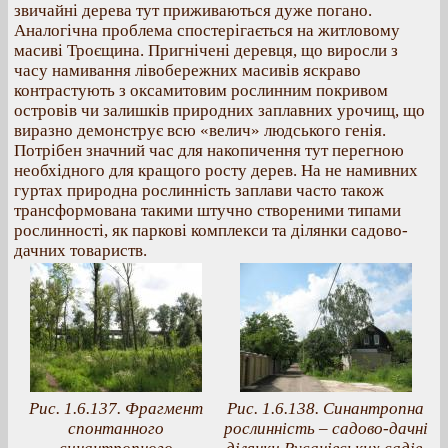
звичайні дерева тут приживаються дуже погано.
Аналогічна проблема спостерігається на житловому
масиві Троєщина. Пригнічені деревця, що виросли з
часу намивання лівобережних масивів яскраво
контрастують з оксамитовим рослинним покривом
островів чи залишків природних заплавних урочищ, що
виразно демонструє всю «велич» людського генія.
Потрібен значний час для накопичення тут перегною
необхідного для кращого росту дерев. На не намивних
гуртах природна рослинність заплави часто також
трансформована такими штучно створеними типами
рослинності, як паркові комплекси та ділянки садово-
дачних товариств.
Рис. 1.6.137. Фрагмент
Рис. 1.6.138. Синантропна
спонтанного
рослинність – садово-дачні