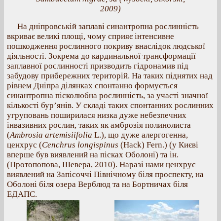
2009)
На дніпровській заплаві синантропна рослинність
вкриває великі площі, чому сприяє інтенсивне
пошкодження рослинного покриву внаслідок людської
діяльності. Зокрема до кардинальної трансформації
заплавної рослинності призводить гідронамив під
забудову прибережних територій. На таких піднятих над
рівнем Дніпра ділянках спонтанно формується
синантропна пісколюбна рослинність, за участі значної
кількості бур’янів. У складі таких спонтанних рослинних
угруповань поширилася низка дуже небезпечних
інвазивних рослин, таких як амброзія полинолиста
(
Ambrosia artemisiifolia
L.), що дуже алергогенна,
ценхрус (
Cenchrus longispinus
(Hack) Fern.) (у Києві
вперше був виявлений на пісках Оболоні) та ін.
(Протопопова, Шевера, 2010). Наразі нами ценхрус
виявлений на Запісоччі Північному біля проспекту, на
Оболоні біля озера Верблюд та на Бортничах біля
ЕДАПС.