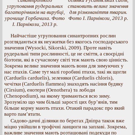
синантропного
ділянки Русанівських садів,
угруповання рудеральних
становить велике значення
багаторічників на вирубці,
для різноманіття тварин.
урочище Горбачиха. Фото
Фото І. Парнікози, 2013 р.
І. Парнікози, 2013 р.
Найчастіше угруповання синантропних рослин
розглядаються як неужитки без якогось господарського
значення (Wysocki, Sikorski, 2009). Проте навіть
рудеральні типи рослинності, це не сміття, а своєрідні
біотопи, які в сучасному світі теж мають свою цінність.
Зокрема велике значення мають вони для зимуючих у
нас птахів. Саме тут малі горобині птахи, такі як щогли
(Carduelis carduelis), зеленяки (Carduelis chloris),
чечітки (Carduelis flammea) знаходять насіння будяку
(Cirsium), енотери (Oenothera) та лободи
(Chenopodium), на якому тримаються всю зиму.
Зрозуміло що чим більші зарості цих бур’янів, тим
більше корму мають птахи. Отакий парадокс про який
варто пам’ятати.
Садово-дачні ділянки по берегах Дніпра також вже
міцно увійшли в трофічні ланцюги на заплаві. Зокрема,
важливе значення мають розташовані подекуди по