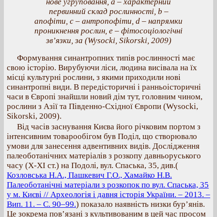
нове угруповання, а – характерний
первинний склад рослинності, b –
апофіти, c – антропофіти, d – напрямки
проникнення рослин, е – фітосоціологічні
зв’язки, за (Wysocki, Sikorski, 2009)
Формування синантропних типів рослинності має
свою історію. Вирубуючи ліси, людина висівала на їх
місці культурні рослини, з якими приходили нові
синантропні види. В передісторичні і ранньоісторичні
часи в Європі знайшли новий дім тут, головним чином,
рослини з Азії та Південно-Східної Європи (Wysocki,
Sikorski, 2009).
Від часів заснування Києва його річковим портом з
інтенсивним товарообігом був Поділ, що створювало
умови для занесення адвентивних видів. Дослідження
палеоботанічних матеріалів з розкопу давньоруського
часу (Х-ХI ст.) на Подолі, вул. Спаська, 35, див.(
Козловська Н.А., Пашкевич Г.О., Хамайко Н.В.
Палеоботанічні матеріали з розкопок по вул. Спаська, 35
у м. Києві // Археологія і давня історія України. – 2013. –
Вип. 11. – С. 90–99.
) показало наявність низки бур’янів.
Це зокрема пов’язані з культивованим в цей час просом