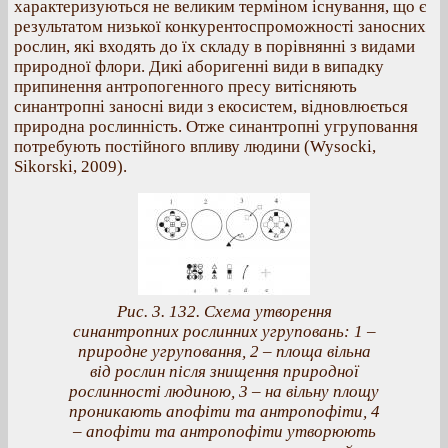
характеризуються не великим терміном існування, що є
результатом низької конкурентоспроможності заносних
рослин, які входять до їх складу в порівнянні з видами
природної флори. Дикі аборигенні види в випадку
припинення антропогенного пресу витісняють
синантропні заносні види з екосистем, відновлюється
природна рослинність. Отже синантропні угруповання
потребують постійного впливу людини (Wysocki,
Sikorski, 2009).
Рис. 3. 132. Схема утворення
синантропних рослинних угруповань: 1 –
природне угруповання, 2 – площа вільна
від рослин після знищення природної
рослинності людиною, 3 – на вільну площу
проникають апофіти та антропофіти, 4
– апофіти та антропофіти утворюють