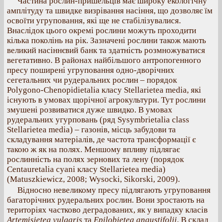
Частина рослин-пришельців має широку екологічну
амплітуду та швидке визрівання насіння, що дозволяє їм
освоїти угруповання, які ще не стабілізувалися.
Внаслідок цього окремі рослини можуть проходити
кілька поколінь на рік. Зазначені рослини також мають
великий насіннєвий банк та здатність розмножуватися
вегетативно. В районах найбільшого антропогенного
пресу поширені угруповання одно-дворічних
сегетальних чи рудеральних рослин – порядок
Polygono-Chenopidietalia класу Stellarietea media, які
існують в умовах щорічної агрокультури. Тут рослини
змушені розвиватися дуже швидко. В умовах
рудеральних угурповань (ряд Sysymbrietalia class
Stellarietea media) – газонів, місць забудови та
складування матеріалів, де частота трансформації є
такою ж як на полях. Меншому впливу підлягає
рослинність на полях зернових та лену (порядок
Centauretalia cyani класу Stellarietea media)
(Matuszkiewicz, 2008; Wysocki, Sikorski, 2009).
Відносно невеликому пресу підлягають угруповання
багаторічних рудеральних рослин. Вони зростають на
територіях частково деградованих, як у випадку класів
Artemisietea vulgaris
та
Epilobietea angustifolii
. В склад