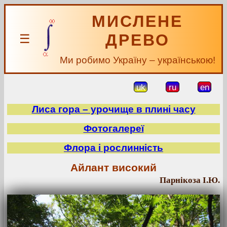
МИСЛЕНЕ
ДРЕВО
☰
Ми робимо Україну – українською!
uk
ru
en
Лиса гора – урочище в плині часу
Фотогалереї
Флора і рослинність
Айлант високий
Парнікоза І.Ю.