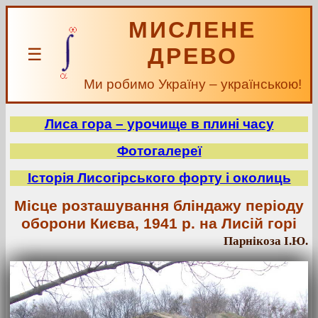
МИСЛЕНЕ
ДРЕВО
☰
Ми робимо Україну – українською!
Лиса гора – урочище в плині часу
Фотогалереї
Історія Лисогірського форту і околиць
Місце розташування бліндажу періоду
оборони Києва, 1941 р. на Лисій горі
Парнікоза І.Ю.