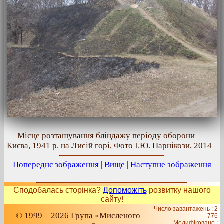
Місце розташування бліндажу періоду оборони
Києва, 1941 р. на Лисій горі, Фото І.Ю. Парнікози, 2014
Попереднє зображення
|
Вище
|
Наступне зображення
Сподобалась сторінка?
Допоможіть
розвитку нашого
сайту!
Число завантажень : 2
© 1999 – 2026 Група «Мисленого
776
Модифіковано :