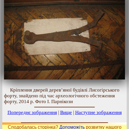
Кріплення дверей дерев’яної будівлі Лисогірського
форту, знайдено під час археологічного обстеження
форту, 2014 р. Фото І. Парнікози
Попереднє зображення
|
Вище
|
Наступне зображення
Сподобалась сторінка?
Допоможіть
розвитку нашого