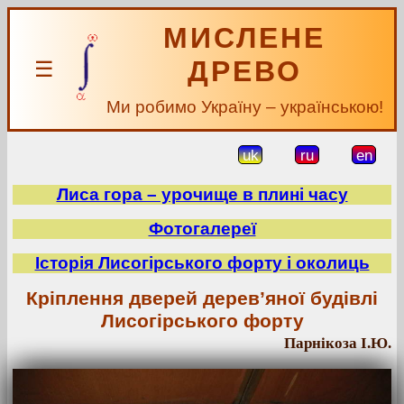
МИСЛЕНЕ
ДРЕВО
☰
Ми робимо Україну – українською!
uk
ru
en
Лиса гора – урочище в плині часу
Фотогалереї
Історія Лисогірського форту і околиць
Кріплення дверей дерев’яної будівлі
Лисогірського форту
Парнікоза І.Ю.