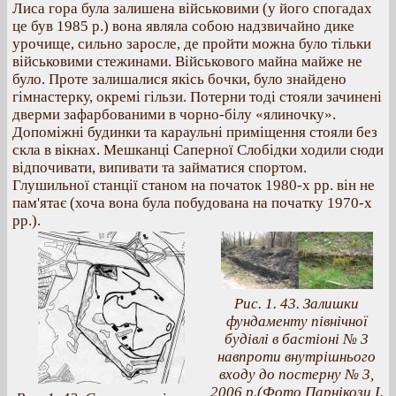
Лиса гора була залишена військовими (у його спогадах
це був 1985 р.) вона являла собою надзвичайно дике
урочище, сильно заросле, де пройти можна було тільки
військовими стежинами. Військового майна майже не
було. Проте залишалися якісь бочки, було знайдено
гімнастерку, окремі гільзи. Потерни тоді стояли зачинені
дверми зафарбованими в чорно-білу «ялиночку».
Допоміжні будинки та караульні приміщення стояли без
скла в вікнах. Мешканці Саперної Слобідки ходили сюди
відпочивати, випивати та займатися спортом.
Глушильної станції станом на початок 1980-х рр. він не
пам'ятає (хоча вона була побудована на початку 1970-х
рр.).
Рис. 1. 43. Залишки
фундаменту північної
будівлі в бастіоні № 3
навпроти внутрішнього
входу до постерну № 3,
2006 р.(Фото Парнікози І.