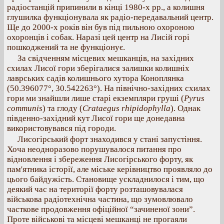
радіостанцій припинили в кінці 1980-х рр., а колишня
глушилка функціонувала як радіо-передавальний центр.
Ще до 2000-х років він був під пильною охороною
охоронців і собак. Наразі цей центр на Лисій горі
пошкоджений та не функціонує.
За свідченням місцевих мешканців, на західних
схилах Лисої гори зберігалися залишки колишніх
лаврських садів колишнього хутора Коноплянка
(50.396077°, 30.542263°). На північно-західних схилах
гори ми знайшли лише старі екземпляри груші (
Pyrus
communis
) та глоду (
Crataegus rhipidophylla
). Однак
південно-західний кут Лисої гори ще донедавна
використовувався під городи.
Лисогірський форт знаходився у стані запустіння.
Хоча неодноразово порушувалося питання про
відновлення і збереження Лисогірського форту, як
пам'ятника історії, але міське керівництво проявляло до
цього байдужість. Становище ускладнилося і тим, що
деякий час на території форту розташовувалася
військова радіотехнічна частина, що зумовлювало
часткове продовження офіційної “зачиненої зони”.
Проте військові та місцеві мешканці не прогаяли