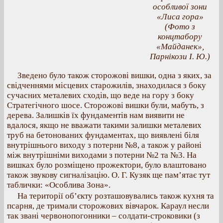
особливої зони
«Лиса гора»
(Фото з
концтабору
«Майданек»,
Парнікози І. Ю.)
Зведено було також сторожові вишки, одна з яких, за
свідченнями місцевих старожилів, знаходилася з боку
сучасних металевих сходів, що веде на гору з боку
Стратегічного шосе. Сторожові вишки були, мабуть, з
дерева. Залишків їх фундаментів нам виявити не
вдалося, якщо не вважати такими залишки металевих
труб на бетонованих фундаментах, що виявлені біля
внутрішнього виходу з потерни №8, а також у районі
між внутрішніми виходами з потерни №2 та №3. На
вишках було розміщено прожектори, було влаштовано
також звукову сигналізацію. О. Г. Кузяк ще пам’ятає тут
таблички: «Особлива Зона».
На території об’єкту розташовувались також кухня та
псарня, де тримали сторожових вівчарок. Караул несли
так звані червонопогонники – солдати-строковики (з