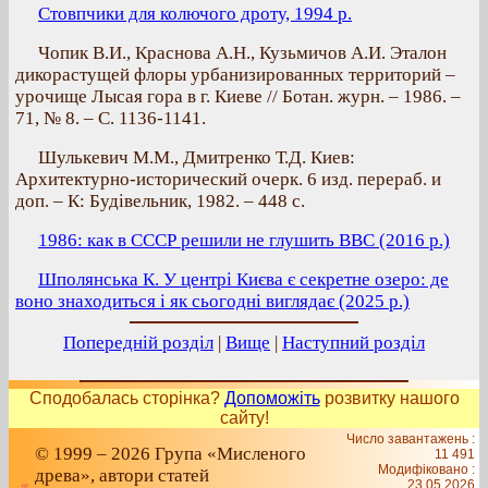
Стовпчики для колючого дроту, 1994 р.
Чопик В.И., Краснова А.Н., Кузьмичов А.И. Эталон
дикорастущей флоры урбанизированных территорий –
урочище Лысая гора в г. Киеве // Ботан. журн. – 1986. –
71, № 8. – С. 1136-1141.
Шулькевич М.М., Дмитренко Т.Д. Киев:
Архитектурно-исторический очерк. 6 изд. перераб. и
доп. – К: Будівельник, 1982. – 448 с.
1986: как в СССР решили не глушить ВВС (2016 р.)
Шполянська К. У центрі Києва є секретне озеро: де
воно знаходиться і як сьогодні виглядає (2025 р.)
Попередній розділ
|
Вище
|
Наступний розділ
Сподобалась сторінка?
Допоможіть
розвитку нашого
сайту!
Число завантажень :
© 1999 – 2026 Група «Мисленого
11 491
Модифіковано :
древа», автори статей
23.05.2026