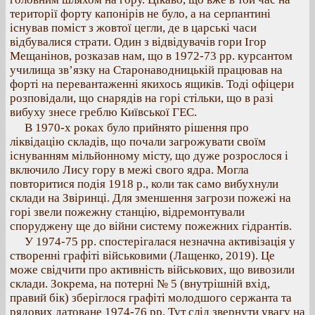
території форту капонірів не було, а на серпантині
існував поміст з жовтої цегли, де в царські часи
відбувалися страти. Один з відвідувачів гори Ігор
Мещанінов, розказав нам, що в 1972-73 рр. курсантом
училища зв’язку на Старонаводницькій працював на
форті на перевантаженні якихось ящиків. Тоді офіцери
розповідали, що снарядів на горі стільки, що в разі
вибуху знесе греблю Київської ГЕС.
В 1970-х роках було прийнято рішення про
ліквідацію складів, що почали загрожувати своїм
існуванням мільйонному місту, що дуже розрослося і
включило Лису гору в межі свого ядра. Могла
повторитися подія 1918 р., коли так само вибухнули
склади на Звіринці. Для зменшення загрози пожежі на
горі звели пожежну станцію, відремонтували
споруджену ще до війни систему пожежних гідрантів.
У 1974-75 рр. спостерігалася незначна активізація у
створенні графіті військовими (Лащенко, 2019). Це
може свідчити про активність військових, що вивозили
склади. Зокрема, на потерні № 5 (внутрішній вхід,
правий бік) зберіглося графіті молодшого сержанта та
рядових датоване 1974-76 рр. Тут слід звернути увагу на