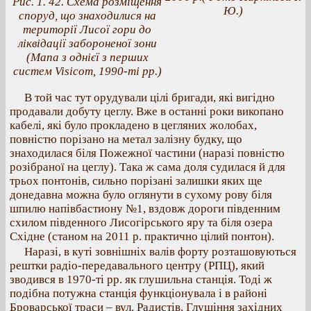
Рис. 1. 42. Схема розміщення
Ю.)
споруд, що знаходилися на
території Лисої гори до
ліквідації забороненої зони
(Мапа з однієї з перших
систем Visicom, 1990-ті рр.)
В той час тут орудували цілі бригади, які вигідно
продавали добуту цеглу. Вже в останні роки викопано
кабелі, які було прокладено в цегляних жолобах,
повністю порізано на метал залізну будку, що
знаходилася біля Пожежної частини (наразі повністю
розібраної на цеглу). Така ж сама доля судилася й для
трьох понтонів, сильно порізані залишки яких ще
донедавна можна було оглянути в сухому рову біля
шпилю напівбастиону №1, вздовж дороги південним
схилом південного Лисогірського яру та біля озера
Східне (станом на 2011 р. практично цілий понтон).
Наразі, в куті зовнішніх валів форту розташовуються
рештки радіо-передавального центру (РПЦ), який
зводився в 1970-ті рр. як глушильна станція. Тоді ж
подібна потужна станція функціонувала і в районі
Броварської траси – вул. Радистів. Глушіння західних