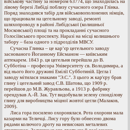
військову частину за номером 63774, що знаходилась на
лівому березі Либіді поблизу сучасного озера Глінка.
Поряд знаходився табір для військовополонених німців,
що працювали на цегельному заводі, ремонті
шляхопроводу в районі Либідської (колишньої
Московської) площі та на прокладанні сучасного
Голосіївського проспекту. Наразі на місці колишнього
табору – база одного з підрозділів МВСУ.
Сучасна Глинка – це кар’єр цегельного заводу
заснованого Йоганному Ейсманом — київським
аптекарем. 1843 р. ця цегельня перейшла до В.
Субботіна – професора Університету св. Володимира, а
від нього його дружині Емілії Субботиній. Цегла ї
заводу мітилася знаками "Э.С.". З цього ж кар'єру брав
глину і цегельний завод С.В. Шатова, що 1909 р.
перейшов до М.В. Журавльова, а 1913 р. фабрику
орендував А.-Й. Зак. Тут видобували зелену спонділову
глину для виробництва міцної жовтої цегли (Малаков,
2009).
Лиса гора посилено охоронялася. Рота охорони мала
казарми на Теличці. Лису гору було обнесено двома
рядами колючого дроту на невисоких металевих