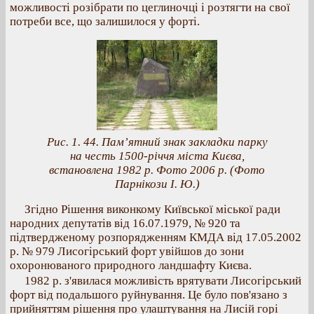
можливості розібрати по цеглиночці і розтягти на свої
потреби все, що залишилося у форті.
Рис. 1. 44. Пам’ятний знак закладки парку
на честь 1500-річчя міста Києва,
встановлена 1982 р. Фото 2006 р. (Фото
Парнікози І. Ю.)
Згідно Рішення виконкому Київської міської ради
народних депутатів від 16.07.1979, № 920 та
підтвердженому розпорядженням КМДА від 17.05.2002
р. № 979 Лисогірський форт увійшов до зони
охоронюваного природного ландшафту Києва.
1982 р. з'явилася можливість врятувати Лисогірський
форт від подальшого руйнування. Це було пов'язано з
прийняттям рішення про улаштування на Лисій горі