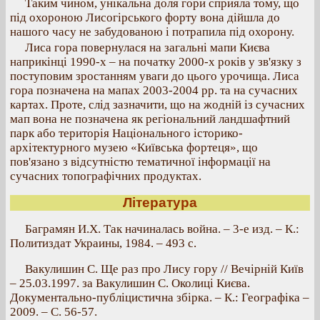
Таким чином, унікальна доля гори сприяла тому, що
під охороною Лисогірського форту вона дійшла до
нашого часу не забудованою і потрапила під охорону.
Лиса гора повернулася на загальні мапи Києва
наприкінці 1990-х – на початку 2000-х років у зв'язку з
поступовим зростанням уваги до цього урочища. Лиса
гора позначена на мапах 2003-2004 рр. та на сучасних
картах. Проте, слід зазначити, що на жодній із сучасних
мап вона не позначена як регіональний ландшафтний
парк або територія Національного історико-
архітектурного музею «Київська фортеця», що
пов'язано з відсутністю тематичної інформації на
сучасних топографічних продуктах.
Література
Баграмян И.Х. Так начиналась война. – 3-е изд. – К.:
Политиздат Украины, 1984. – 493 с.
Вакулишин С. Ще раз про Лису гору // Вечірній Київ
– 25.03.1997. за Вакулишин С. Околиці Києва.
Документально-публіцистична збірка. – К.: Географіка –
2009. – С. 56-57.