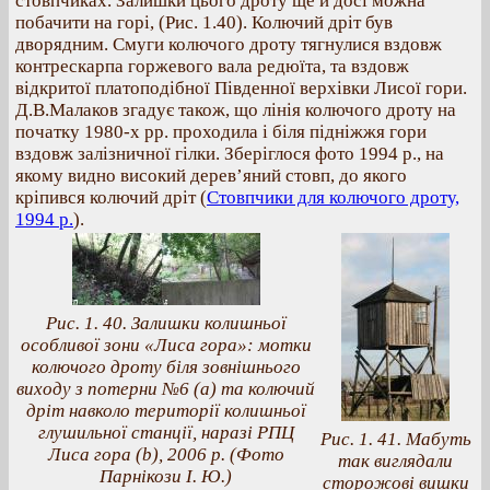
стовпчиках. Залишки цього дроту ще й досі можна
побачити на горі, (Рис. 1.40). Колючий дріт був
дворядним. Смуги колючого дроту тягнулися вздовж
контрескарпа горжевого вала редюїта, та вздовж
відкритої платоподібної Південної верхівки Лисої гори.
Д.В.Малаков згадує також, що лінія колючого дроту на
початку 1980-х рр. проходила і біля підніжжя гори
вздовж залізничної гілки. Зберіглося фото 1994 р., на
якому видно високий дерев’яний стовп, до якого
кріпився колючий дріт (
Стовпчики для колючого дроту,
1994 р.
).
Рис. 1. 40. Залишки колишньої
особливої зони «Лиса гора»: мотки
колючого дроту біля зовнішнього
виходу з потерни №6 (a) та колючий
дріт навколо території колишньої
глушильної станції, наразі РПЦ
Рис. 1. 41. Мабуть
Лиса гора (b), 2006 р. (Фото
так виглядали
Парнікози І. Ю.)
сторожові вишки