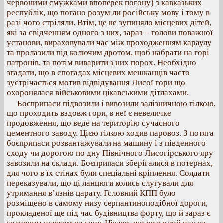
червоними смужками впоперек погону) з кавказьких
республік, що погано розуміли російську мову і тому в
разі чого стріляли. Втім, це не зупиняло місцевих дітей,
які за свідченням одного з них, зараз – голови поважної
установи, вираховували час між проходженням караулу
та пролазили під колючим дротом, щоб набрати на горі
патронів, та потім виварити з них порох. Необхідно
згадати, що в спогадах місцевих мешканців часто
зустрічається мотив відвідування Лисої гори що
охоронялася військовими цікавськими дітлахами.
Боєприпаси підвозили і вивозили залізничною гілкою,
що проходить вздовж гори, в неї є невеличке
продовження, що веде на територію сучасного
цементного заводу. Цією гілкою ходив паровоз. З потяга
боєприпаси розвантажували на машину і з південного
сходу чи дорогою по дну Північного Лисогірського яру
завозили на склади. Боєприпаси зберігалися в потернах,
для чого в їх стінах були спеціальні кріплення. Солдати
переказували, що ці ланцюги колись слугували для
утримання в’язнів царату. Головний КПП було
розміщено в самому низу серпантиноподібної дороги,
прокладеної ще під час будівництва форту, що й зараз є
головним шляхом на гору. Цікаво, що вже в той час на