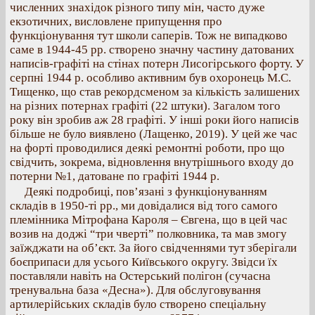
численних знахідок різного типу мін, часто дуже
екзотичних, висловлене припущення про
функціонування тут школи саперів. Тож не випадково
саме в 1944-45 рр. створено значну частину датованих
написів-графіті на стінах потерн Лисогірського форту. У
серпні 1944 р. особливо активним був охоронець М.С.
Тищенко, що став рекордсменом за кількість залишених
на різних потернах графіті (22 штуки). Загалом того
року він зробив аж 28 графіті. У інші роки його написів
більше не було виявлено (Лащенко, 2019). У цей же час
на форті проводилися деякі ремонтні роботи, про що
свідчить, зокрема, відновлення внутрішнього входу до
потерни №1, датоване по графіті 1944 р.
Деякі подробиці, пов’язані з функціонуванням
складів в 1950-ті рр., ми довідалися від того самого
племінника Мітрофана Кароля – Євгена, що в цей час
возив на доджі “три чверті” полковника, та мав змогу
заїжджати на об’єкт. За його свідченнями тут зберігали
боєприпаси для усього Київського округу. Звідси їх
поставляли навіть на Остерський полігон (сучасна
тренувальна база «Десна»). Для обслуговування
артилерійських складів було створено спеціальну