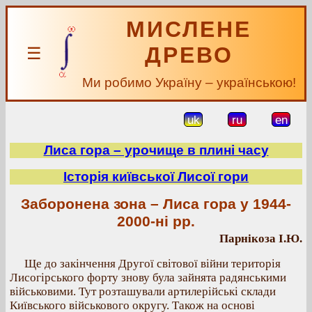
МИСЛЕНЕ
ДРЕВО
☰
Ми робимо Україну – українською!
uk
ru
en
Лиса гора – урочище в плині часу
Історія київської Лисої гори
Заборонена зона – Лиса гора у 1944-
2000-ні рр.
Парнікоза І.Ю.
Ще до закінчення Другої світової війни територія
Лисогірського форту знову була зайнята радянськими
військовими. Тут розташували артилерійські склади
Київського військового округу. Також на основі