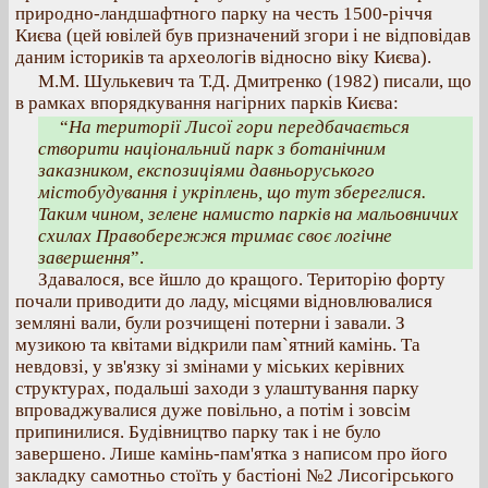
природно-ландшафтного парку на честь 1500-річчя
Києва (цей ювілей був призначений згори і не відповідав
даним істориків та археологів відносно віку Києва).
М.М. Шулькевич та Т.Д. Дмитренко (1982) писали, що
в рамках впорядкування нагірних парків Києва:
“
На території Лисої гори передбачається
створити національний парк з ботанічним
заказником, експозиціями давньоруського
містобудування і укріплень, що тут збереглися.
Таким чином, зелене намисто парків на мальовничих
схилах Правобережжя тримає своє логічне
завершення
”.
Здавалося, все йшло до кращого. Територію форту
почали приводити до ладу, місцями відновлювалися
земляні вали, були розчищені потерни і завали. З
музикою та квітами відкрили пам`ятний камінь. Та
невдовзі, у зв'язку зі змінами у міських керівних
структурах, подальші заходи з улаштування парку
впроваджувалися дуже повільно, а потім і зовсім
припинилися. Будівництво парку так і не було
завершено. Лише камінь-пам'ятка з написом про його
закладку самотньо стоїть у бастіоні №2 Лисогірського