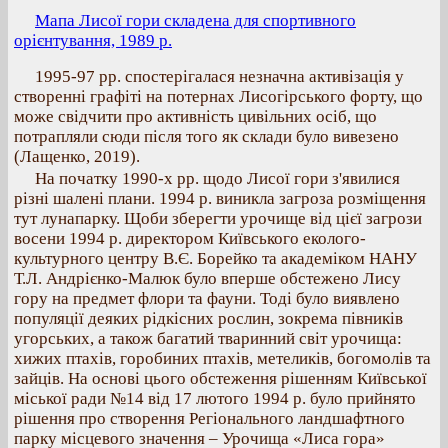
Мапа Лисої гори складена для спортивного
орієнтування, 1989 р.
1995-97 рр. спостерігалася незначна активізація у
створенні графіті на потернах Лисогірського форту, що
може свідчити про активність цивільних осіб, що
потрапляли сюди після того як склади було вивезено
(Лащенко, 2019).
На початку 1990-х рр. щодо Лисої гори з'явилися
різні шалені плани. 1994 р. виникла загроза розміщення
тут лунапарку. Щоби зберегти урочище від цієї загрози
восени 1994 р. директором Київського еколого-
культурного центру В.Є. Борейко та академіком НАНУ
Т.Л. Андрієнко-Малюк було вперше обстежено Лису
гору на предмет флори та фауни. Тоді було виявлено
популяції деяких рідкісних рослин, зокрема півників
угорських, а також багатий тваринний світ урочища:
хижих птахів, горобиних птахів, метеликів, богомолів та
зайців. На основі цього обстеження рішенням Київської
міської ради №14 від 17 лютого 1994 р. було прийнято
рішення про створення Регіонального ландшафтного
парку місцевого значення – Урочища «Лиса гора»