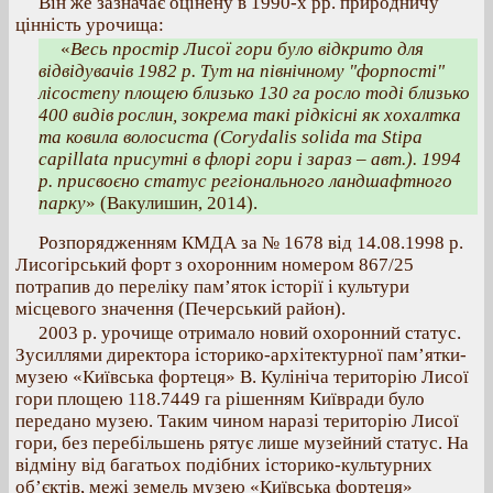
Він же зазначає оцінену в 1990-х рр. природничу
цінність урочища:
«
Весь простір Лисої гори було відкрито для
відвідувачів 1982 р. Тут на північному "форпості"
лісостепу площею близько 130 га росло тоді близько
400 видів рослин, зокрема такі рідкісні як хохалтка
та ковила волосиста (Corydalis solida та Stipa
capillata присутні в флорі гори і зараз – авт.). 1994
р. присвоєно статус регіонального ландшафтного
парку
» (Вакулишин, 2014).
Розпорядженням КМДА за № 1678 від 14.08.1998 р.
Лисогірський форт з охоронним номером 867/25
потрапив до переліку пам’яток історії і культури
місцевого значення (Печерський район).
2003 р. урочище отримало новий охоронний статус.
Зусиллями директора історико-архітектурної пам’ятки-
музею «Київська фортеця» В. Кулініча територію Лисої
гори площею 118.7449 га рішенням Київради було
передано музею. Таким чином наразі територію Лисої
гори, без перебільшень рятує лише музейний статус. На
відміну від багатьох подібних історико-культурних
об’єктів, межі земель музею «Київська фортеця»