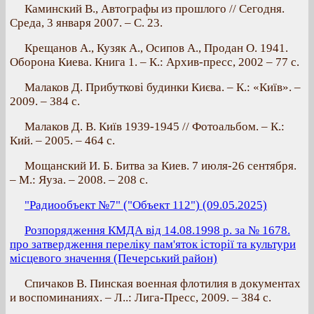
Каминский В., Автографы из прошлого // Сегодня.
Среда, 3 января 2007. – С. 23.
Крещанов А., Кузяк А., Осипов А., Продан О. 1941.
Оборона Киева. Книга 1. – К.: Архив-пресс, 2002 – 77 с.
Малаков Д. Прибуткові будинки Києва. – К.: «Київ». –
2009. – 384 с.
Малаков Д. В. Київ 1939-1945 // Фотоальбом. – К.:
Кий. – 2005. – 464 с.
Мощанский И. Б. Битва за Киев. 7 июля-26 сентября.
– М.: Яуза. – 2008. – 208 с.
"Радиообъект №7" ("Объект 112") (09.05.2025)
Розпорядження КМДА від 14.08.1998 р. за № 1678.
про затвердження переліку пам'яток історії та культури
місцевого значення (Печерський район)
Спичаков В. Пинская военная флотилия в документах
и воспоминаниях. – Л..: Лига-Пресс, 2009. – 384 с.