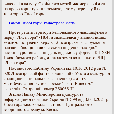
винесені в натуру. Окрім того музей має державні акти
на право користування землею, в тому переліку й на
територію Лисої гори.
Район Лисої гори, кадастрова мапа
Проте решта території Регіонального ландшафтного
парку "Лиса гора" -18.4 га залишилася у віданні інших
землекористувачів: верхів'я Лисогірського струмка та
надзвичайно цінні лісові схили південно-західної
частини урочища на південь від гласісу форту – КП УЗН
Голосіївського району, а також землі колишнього РПЦ
"Лиса гора".
Постановою Кабміну України від 10.10.2012 р за №
929 Лисогірський форт оголошений об’єктом культурної
спадщини національного значення (пам’ятка
містобудування) «Лисогірський форт Київської
фортеці». Охороний номер 260066-Н.
Згідно Наказу Міністерства культури та
інформаційної політики України № 599 від 02.08.2021 р.
Лиса гора також стала частиною Центрального
історичного ареалу м. Києва.