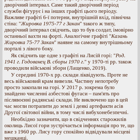
дворічний інтервал. Саме такий дворічний період
служби фігурує і на інших графіті цього періоду.
Важливе графіті 6-ї потерни, внутрішній вхід, північна
стіна: "
Жировка 1975-77 г Закан
" такого ж типу,
дворічний інтервал свідчить, що то був солдат, імовірно
останньої вахти на форті. Аналогічне графіті "
Казань
Жировка 75-77 Закан
" наявне на самому внутрішньому
порталі з лівого боку.
Як свідчить ще одне з графіті на Лисій горі: "
Род.
1941 г. Годованец В. сборы 1970 г.
" у 1970-ті рр. також
проводили військові збори (Лащенко, 2019).
У середині 1970-х рр. склади ліквідують. Проте не
весь військовий крам вивезли. Частину непотребу
просто закопали на горі. У 2017 р. зокрема було
знайдено численні азбестові фугаси – пам'ять про
післявоєнні радянські склади. Не виключено що в цей
час могли потрапити до землі і деякі артефакти асів
Другої світової війни, в тому числі вибухонебезпечні.
Необхідно зазначити, що в свідченнях старожилів
околиць Лисої гори зустрічається інформація про те, що
вже з 1960 рр. Лису гору спокійно відвідували місцеві
мешканці.