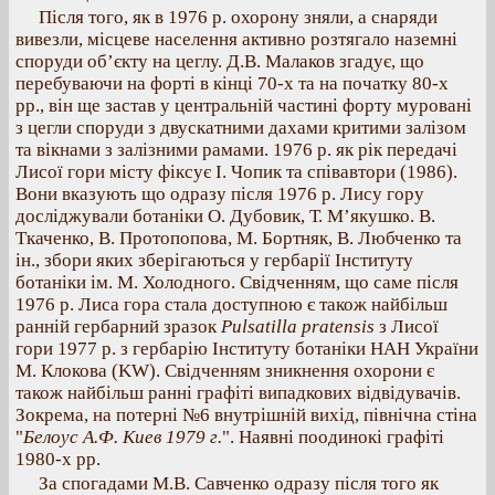
Після того, як в 1976 р. охорону зняли, а снаряди
вивезли, місцеве населення активно розтягало наземні
споруди об’єкту на цеглу. Д.В. Малаков згадує, що
перебуваючи на форті в кінці 70-х та на початку 80-х
рр., він ще застав у центральній частині форту муровані
з цегли споруди з двускатними дахами критими залізом
та вікнами з залізними рамами. 1976 р. як рік передачі
Лисої гори місту фіксує І. Чопик та співавтори (1986).
Вони вказують що одразу після 1976 р. Лису гору
досліджували ботаніки О. Дубовик, Т. М’якушко. В.
Ткаченко, В. Протопопова, М. Бортняк, В. Любченко та
ін., збори яких зберігаються у гербарії Інституту
ботаніки ім. М. Холодного. Свідченням, що саме після
1976 р. Лиса гора стала доступною є також найбільш
ранній гербарний зразок
Pulsatilla pratensis
з Лисої
гори 1977 р. з гербарію Інституту ботаніки НАН України
М. Клокова (KW). Свідченням зникнення охорони є
також найбільш ранні графіті випадкових відвідувачів.
Зокрема, на потерні №6 внутрішній вихід, північна стіна
"
Белоус А.Ф. Киев 1979 г.
". Наявні поодинокі графіті
1980-х рр.
За спогадами М.В. Савченко одразу після того як