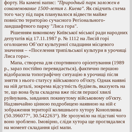
форту. На камені напис:
"Природный парк заложен в
ознаменование 1500-летия г. Киева"
. Як свідчить схема
того часу під парк планувалося відвести майже
повністю територію сучасного Регіонального-
ландшафтного парку "Лиса гора".
Рішенням виконкому Київської міської ради народних
депутатів від 17.11.1987 р. № 1112 на Лисій горі
оголошено Об’єкт культурної спадщини місцевого
значення – «Поселення трипільської культури в урочищі
Лиса гора».
Мапа, створена для спортивного орієнтування (1989
р., зараз постійно перевидається), фактично першою
відобразила топографічну ситуацію в урочищі після
зняття з нього статусу військового об'єкту. Однак наявні
на ній деталі, зокрема відсутність будівель, вказують на
те, що вона була складена вже після першої хвилі
руйнувань, завданих покинутому військовому об'єкту.
Надзвичайно цінною подробицею наявною на ній є
зображення території колишнього хутору Коноплянка
(50.396077°, 30.542263°). Не зрозуміло на підставі чого
воно зроблено. Імовірно, сліди хутора ще проглядалися
на момент складання цієї мапи.