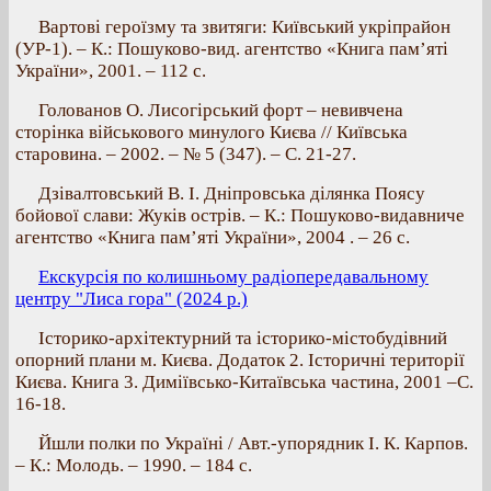
Вартові героїзму та звитяги: Київський укріпрайон
(УР-1). – К.: Пошуково-вид. агентство «Книга пам’яті
України», 2001. – 112 с.
Голованов О. Лисогірський форт – невивчена
сторінка військового минулого Києва // Київська
старовина. – 2002. – № 5 (347). – С. 21-27.
Дзівалтовський В. І. Дніпровська ділянка Поясу
бойової слави: Жуків острів. – К.: Пошуково-видавниче
агентство «Книга пам’яті України», 2004 . – 26 с.
Екскурсія по колишньому радіопередавальному
центру "Лиса гора" (2024 р.)
Історико-архітектурний та історико-містобудівний
опорний плани м. Києва. Додаток 2. Історичні території
Києва. Книга 3. Диміївсько-Китаївська частина, 2001 –С.
16-18.
Йшли полки по Україні / Авт.-упорядник І. К. Карпов.
– К.: Молодь. – 1990. – 184 с.