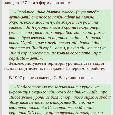
площею 137.1 га з формулюванням:
«
Особливо цінна ділянка луково- (тут треба
лучно-авт.) степового ландшафту на півночі
Українського лісостепу, де збереглися рослини
занесені до Червоної книги України (скорпонерія
(мається на увазі скорзонера
Scorzonera purpurea
,
яка не була внесена до першого видання Червоної
книги України, але є регіонально-рідкісною і досі
зростає на Лисій горі – авт.), різні види ковили (на
Лисій горі зростає лише ковила волосиста
Stipa
capillata
– авт.)
».
Землекористувачем території урочища став відділ
експлуатації зелених насаджень Печерського району.
В 1997 р. києвознавець С. Вакулишин писав:
«
Чи багатьох може задовольнити куценька
інформація енциклопедичного довідника «Київ» про
Лисогірське урочище біля історичного гирла Либеді?
Чому там не вказано авторство Тотлєбіна –
видатної постаті в Севастопольській епопеї
середини ХІХ ст. – у проектуванні Лисогірського