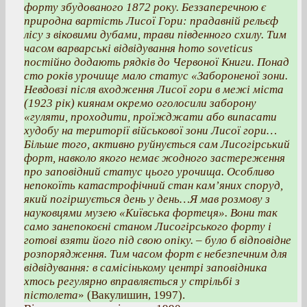
форту збудованого 1872 року. Беззаперечною є
природна вартість Лисої Гори: прадавній рельєф
лісу з віковими дубами, трави південного схилу. Тим
часом варварські відвідування homo soveticus
постійно додають рядків до Червоної Книги. Понад
сто років урочище мало статус «Забороненої зони.
Невдовзі після входження Лисої гори в межі міста
(1923 рік) киянам окремо оголосили заборону
«гуляти, проходити, проїжджати або випасати
худобу на території військової зони Лисої гори…
Більше того, активно руйнується сам Лисогірський
форт, навколо якого немає жодного застереження
про заповідний статус цього урочища. Особливо
непокоїть катастрофічний стан кам’яних споруд,
який погіршується день у день…Я мав розмову з
науковцями музею «Київська фортеця». Вони так
само занепокоєні станом Лисогірського форту і
готові взяти його під свою опіку. – було б відповідне
розпорядження. Тим часом форт є небезпечним для
відвідування: в самісінькому центрі заповідника
хтось регулярно вправляється у стрільбі з
пістолета
» (Вакулишин, 1997).