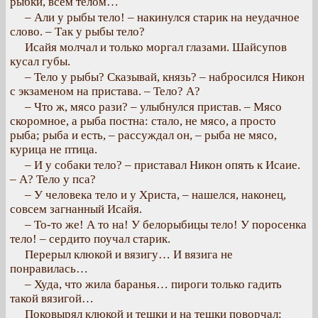
рыбки, всем телом…
– Али у рыбы тело! – накинулся старик на неудачное
слово. – Так у рыбы тело?
Исайя молчал и только моргал глазами. Шайсупов
кусал губы.
– Тело у рыбы? Сказывай, князь? – набросился Никон
с экзаменом на пристава. – Тело? А?
– Что ж, мясо рази? – улыбнулся пристав. – Мясо
скоромное, а рыба постна: стало, не мясо, а просто
рыба; рыба и есть, – рассуждал он, – рыба не мясо,
курица не птица.
– И у собаки тело? – приставал Никон опять к Исаие.
– А? Тело у пса?
– У человека тело и у Христа, – нашелся, наконец,
совсем загнанный Исайя.
– То-то же! А то на! У белорыбицы тело! У поросенка
тело! – сердито поучал старик.
Перерыл клюкой и вязигу… И вязига не
понравилась…
– Худа, что жила баранья… пироги только гадить
такой вязигой…
Поковырял клюкой и тешки и на тешки поворчал: