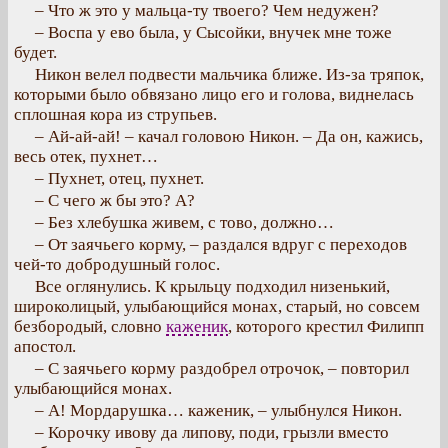
– Что ж это у мальца-ту твоего? Чем недужен?
– Воспа у ево была, у Сысойки, внучек мне тоже
будет.
Никон велел подвести мальчика ближе. Из-за тряпок,
которыми было обвязано лицо его и голова, виднелась
сплошная кора из струпьев.
– Ай-ай-ай! – качал головою Никон. – Да он, кажись,
весь отек, пухнет…
– Пухнет, отец, пухнет.
– С чего ж бы это? А?
– Без хлебушка живем, с тово, должно…
– От заячьего корму, – раздался вдруг с переходов
чей-то добродушный голос.
Все оглянулись. К крыльцу подходил низенький,
широколицый, улыбающийся монах, старый, но совсем
безбородый, словно
каженик
, которого крестил Филипп
апостол.
– С заячьего корму раздобрел отрочок, – повторил
улыбающийся монах.
– А! Мордарушка… каженик, – улыбнулся Никон.
– Корочку ивову да липову, поди, грызли вместо