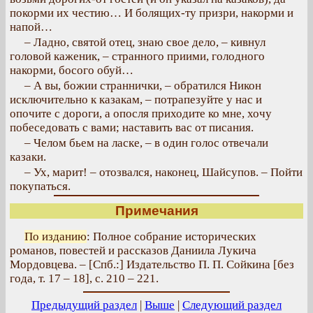
покорми их честию… И болящих-ту призри, накорми и
напой…
– Ладно, святой отец, знаю свое дело, – кивнул
головой каженик, – странного приими, голодного
накорми, босого обуй…
– А вы, божии страннички, – обратился Никон
исключительно к казакам, – потрапезуйте у нас и
опочите с дороги, а опосля приходите ко мне, хочу
побеседовать с вами; наставить вас от писания.
– Челом бьем на ласке, – в один голос отвечали
казаки.
– Ух, марит! – отозвался, наконец, Шайсупов. – Пойти
покупаться.
Примечания
По изданию
: Полное собрание исторических
романов, повестей и рассказов Даниила Лукича
Мордовцева. – [Спб.:] Издательство П. П. Сойкина [без
года, т. 17 – 18], с. 210 – 221.
Предыдущий раздел
|
Выше
|
Следующий раздел