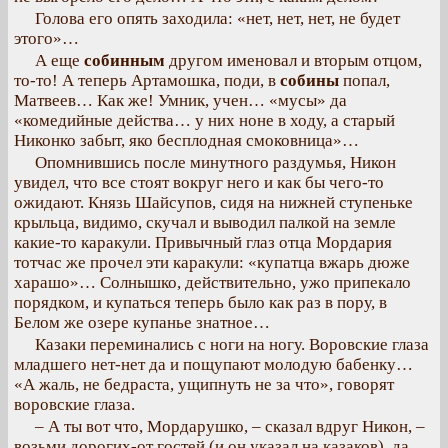
Голова его опять заходила: «нет, нет, нет, не будет
этого»…
А еще
собинным
другом именовал и вторым отцом,
то-то! А теперь Артамошка, поди, в
собины
попал,
Матвеев… Как же! Умник, учен… «мусы» да
«комедийные действа… у них ноне в ходу, а старый
Никонко забыт, яко бесплодная смоковница»…
Опомнившись после минутного раздумья, Никон
увидел, что все стоят вокруг него и как бы чего-то
ожидают. Князь Шайсупов, сидя на нижней ступеньке
крыльца, видимо, скучал и выводил палкой на земле
какие-то каракули. Привычный глаз отца Мордария
тотчас же прочел эти каракули: «купатца вжарь дюже
харашо»… Солнышко, действительно, ужо припекало
порядком, и купаться теперь было как раз в пору, в
Белом же озере купанье знатное…
Казаки переминались с ноги на ногу. Воровские глаза
младшего нет-нет да и пощупают молодую бабенку…
«А жаль, не бедраста, ущипнуть не за что», говорят
воровские глаза.
– А ты вот что, Мордарушко, – сказал вдруг Никон, –
возьми дорогих-от гостей (и он указал на казаков), да