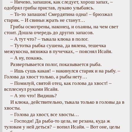
– Ничево, запашок, как следует, хорош запах, –
одобрял грибы пристав, лукаво улыбаясь.
– То-то запашок! Смердятина одна! – брюзжал
старик. – И свиньи жрать не станут…
Грибы осмотрены, наконец, и охаяны, на чем свет
стоит. Дошла очередь до других запасов.
– А тут что? – тыкала клюка в полог.
– Тутотка рыбка сушена, да вялена, тешечка
межукосна, вязижка в пучечках, – пояснял Исайя.
– А ну, покажь.
Развертывается полог, показывается рыба.
– Ишь сушь какая! – накинулся старик и на рыбу. –
Голова да хвост только, а рыбы нету…
– Помилуй, святой отец, как голова да хвост! –
всплеснул руками Исайя.
– А это что! Видишь?
И клюка, действительно, тыкала только в головы да в
хвосты.
– Голова да хвост, все хвосты…
– Господи! Да рыба-то цела, не резана, куда ж
туловам у ней деться? – вопил Исайя. – Вот оне, целы