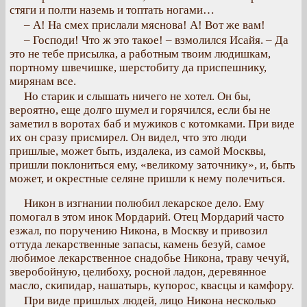
стяги и полти наземь и топтать ногами…
– А! На смех прислали мяснова! А! Вот же вам!
– Господи! Что ж это такое! – взмолился Исайя. – Да
это не тебе присылка, а работным твоим людишкам,
портному швечишке, шерстобиту да приспешнику,
мирянам все.
Но старик и слышать ничего не хотел. Он бы,
вероятно, еще долго шумел и горячился, если бы не
заметил в воротах баб и мужиков с котомками. При виде
их он сразу присмирел. Он видел, что это люди
пришлые, может быть, издалека, из самой Москвы,
пришли поклониться ему, «великому заточнику», и, быть
может, и окрестные селяне пришли к нему полечиться.
Никон в изгнании полюбил лекарское дело. Ему
помогал в этом инок Мордарий. Отец Мордарий часто
езжал, по поручению Никона, в Москву и привозил
оттуда лекарственные запасы, камень безуй, самое
любимое лекарственное снадобье Никона, траву чечуй,
зверобойную, целибоху, росной ладон, деревянное
масло, скипидар, нашатырь, купорос, квасцы и камфору.
При виде пришлых людей, лицо Никона несколько