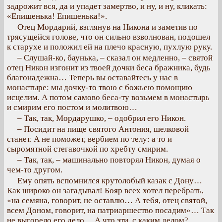
задрожит вся, да и упадет замертво, и ну, и ну, кликать:
«Епишенька! Епишенька!».
Отец Мордарий, взглянув на Никона и заметив по
трясущейся голове, что он сильно взволнован, подошел
к старухе и положил ей на плечо красную, пухлую руку.
– Слушай-ко, баунька, – сказал он медленно, – святой
отец Никон изгонит из твоей дочки беса бражника, будь
благонадежна… Теперь вы оставайтесь у нас в
монастыре: мы дочку-то твою с божьею помощию
исцелим. А потом самово беса-ту возьмем в монастырь
и смирим его постом и молитвою…
– Так, так, Мордарушко, – одобрил его Никон.
– Посидит на пище святого Антония, шелковой
станет. А не поможет, вербием по телу: а то и
сыромятной стегавочкой по хребту смирим.
– Так, так, – машинально повторял Никон, думая о
чем-то другом.
Ему опять вспомнился крутолобый казак с Дону…
Как широко он загадывал! Бояр всех хотел перебрать,
«на семяна, говорит, не оставлю… А тебя, отец святой,
всем Доном, говорит, на патриаршество посадим»… Так
не выгорело его дело… А что эти, с каким делом?