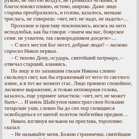
рукою, не бил ею воздух, не громыхал четками, а
благословлял плавно, истово, широко. Даже лицо
старика преобразилось, и голова, казалось, меньше
тряслась, не говорила: «нет, нет, не надо, не надоть»…
Прохожие и приставу поклонились, косясь на него
исподлобья, как бы говоря: «знаем мы вас, боярское
семя: не ухватом, так сковородником доедете»…
– С коех местов Бог несет, добрые люди? – ласково
спросил Никон первых.
– С тихово Дону, осударь, святейший патриарх, –
отвечал старший, кланяясь.
По лицу и по запавшим глазам Никона словно
скользнул свет, как бы отраженный от чего-то светлого
извне, и в тот же момент сгас. Лицо приняло спокойное,
ласковое выражение, и только непокорная голова,
казалось, еще упрямее зачастила: «нет, нет, не может
быть»… И князь Шайсупов навострил свои большие
татарские уши, словно бы до сих пор силящиеся
освободиться от шитой золотом тюбетейки предков…
Никон, взглянув мельком на пристава, торопливо
сказал:
– Не называйте меня, Божии страннички, святейшим