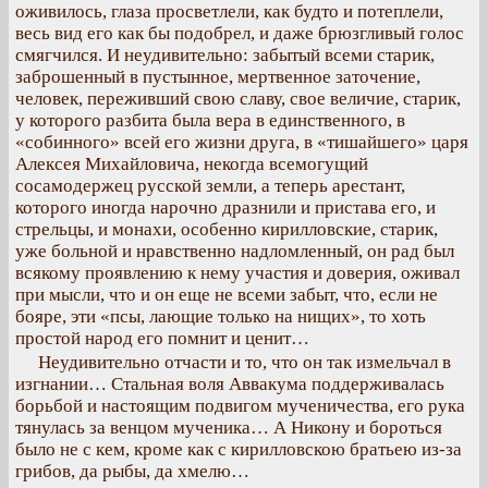
оживилось, глаза просветлели, как будто и потеплели,
весь вид его как бы подобрел, и даже брюзгливый голос
смягчился. И неудивительно: забытый всеми старик,
заброшенный в пустынное, мертвенное заточение,
человек, переживший свою славу, свое величие, старик,
у которого разбита была вера в единственного, в
«собинного» всей его жизни друга, в «тишайшего» царя
Алексея Михайловича, некогда всемогущий
сосамодержец русской земли, а теперь арестант,
которого иногда нарочно дразнили и пристава его, и
стрельцы, и монахи, особенно кирилловские, старик,
уже больной и нравственно надломленный, он рад был
всякому проявлению к нему участия и доверия, оживал
при мысли, что и он еще не всеми забыт, что, если не
бояре, эти «псы, лающие только на нищих», то хоть
простой народ его помнит и ценит…
Неудивительно отчасти и то, что он так измельчал в
изгнании… Стальная воля Аввакума поддерживалась
борьбой и настоящим подвигом мученичества, его рука
тянулась за венцом мученика… А Никону и бороться
было не с кем, кроме как с кирилловскою братьею из-за
грибов, да рыбы, да хмелю…