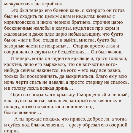
межукосная», да «грибки»…
Это был теперь его боевой конь, с которого он готов
был не сходить по целым дням и неделям: воевал с
кирилловскою и иною черною братиею, строчил царю
бесконечные жалобы и кляузы, нудил все про корм и
жалованье и даже плел царю небывальщину, что будто
бы он «наг и бос, стыдно и выйти, многие, будто бы,
зазорные части не покрыты»… Старик просто лгал и
озорничал со скуки и от бездействия… Он был жалок.
И теперь, когда он сидел на крыльце и, тряся головой,
кряхтел, лицо его выражало, что он вот-вот на кого-
нибудь сейчас накинется, на кого – это ему все равно,
только бы поозорничать, да выкричаться, благо ему всю
ночь черти спать не давали, а просто старику не спалось,
и в голову лезла всякая дрянь…
Один воз подъехал к крыльцу. Сморщенный и черный,
как груша на лотке, монашек, который вел клячонку в
поводу, низко поклонился и подошел под
благословение…
– А ты прежде покажь, что привез, доброе ли, а тогда
и суйся под благословение, – сразу обрезал его озорной
старик.