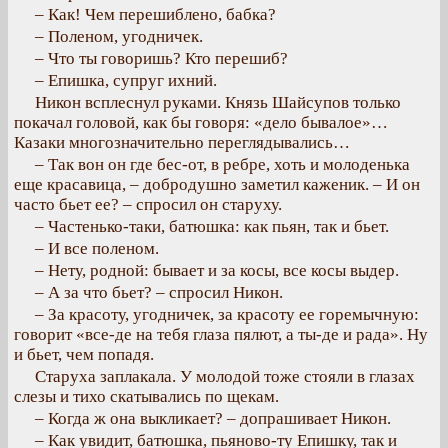
– Как! Чем перешиблено, бабка?
– Поленом, угодничек.
– Что ты говоришь? Кто перешиб?
– Епишка, супруг ихний.
Никон всплеснул руками. Князь Шайсупов только
покачал головой, как бы говоря: «дело бывалое»…
Казаки многозначительно переглядывались…
– Так вон он где бес-от, в ребре, хоть и молоденька
еще красавица, – добродушно заметил каженик. – И он
часто бьет ее? – спросил он старуху.
– Частенько-таки, батюшка: как пьян, так и бьет.
– И все поленом.
– Нету, родной: бывает и за косы, все косы выдер.
– А за что бьет? – спросил Никон.
– За красоту, угодничек, за красоту ее горемычную:
говорит «все-де на тебя глаза пялют, а ты-де и рада». Ну
и бьет, чем попадя.
Старуха заплакала. У молодой тоже стояли в глазах
слезы и тихо скатывались по щекам.
– Когда ж она выкликает? – допрашивает Никон.
– Как увидит, батюшка, пьяново-ту Епишку, так и