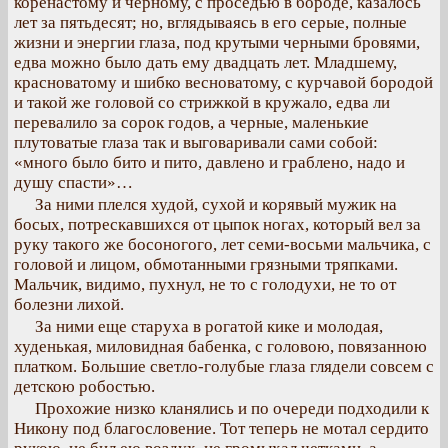
коренастому и черному, с проседью в бороде, казалось
лет за пятьдесят; но, вглядываясь в его серые, полные
жизни и энергии глаза, под крутыми черными бровями,
едва можно было дать ему двадцать лет. Младшему,
красноватому и шибко весноватому, с курчавой бородой
и такой же головой со стрижкой в кружало, едва ли
перевалило за сорок годов, а черные, маленькие
плутоватые глаза так и выговаривали сами собой:
«много было бито и пито, давлено и граблено, надо и
душу спасти»…
За ними плелся худой, сухой и корявый мужик на
босых, потрескавшихся от цыпок ногах, который вел за
руку такого же босоногого, лет семи-восьми мальчика, с
головой и лицом, обмотанными грязными тряпками.
Мальчик, видимо, пухнул, не то с голодухи, не то от
болезни лихой.
За ними еще старуха в рогатой кике и молодая,
худенькая, миловидная бабенка, с головою, повязанною
платком. Большие светло-голубые глаза глядели совсем с
детскою робостью.
Прохожие низко кланялись и по очереди подходили к
Никону под благословение. Тот теперь не мотал сердито