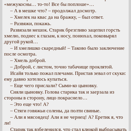
«межукосны… то-то! Все бы поплоше»…
– А в мешке что? – продолжал досмотр.
– Хмелек на квас да на бражку, – был ответ.
– Развяжи, покажь.
Развязали мешок. Старик брезгливо зацепил горсть
хмелю, поднес к глазам, к носу, понюхал, поковырял
другой рукой…
– И хмелишко скаредный! – Таково было заключение
после осмотра.
– Хмель доброй.
– Доброй, с листом, точно табачище проклятой.
Исайя только пожал плечами. Пристав зевал от скуки:
ему давно хотелось купаться.
– Еще чего прислали? Сыми-ко цыновку.
Сняли цыновку. Голова старика так и заерзала из
стороны в сторону, лицо покраснело…
– Это еще что! А?
– Стяги говяжьи солены, да полти свиные.
– Али я мясоядец! Али я не чернец! А? Еретик я, что
ли!
Старик так взбеленился, что стал клюкой выбрасывать