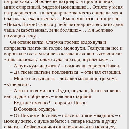
патриархом… Я более не патриарх, а простой инок,
мних смиренный, рядовой монашишко… Отнято у меня
патриаршество, а в патриаршества место сниде на меня
благодать лекарственная… Бысть мне глас в тонце сне:
«Никон, Никон! Отнято у тебя патриаршество, зато дана
чаша лекарственная, лечи болящих»… И я Божиею
помощию лечу…
Он остановился. Старуха громко вздохнула и
поправила платок на голове молодухи. Глянули на нее и
воровские глаза младшего казака и словно выговорили:
«ишь волоокая, только худа гораздо, щупленька»…
– А путь куда держите? – помолчав, спросил Никон.
– Да твоей святыне поклониться, – отвечал старший.
– Много наслышаны, – добавил младший, тряхнув,
«кучерями».
– А коли твоя милость будет, осударь, благословишь
нас, и дале побредем, – пояснил старший.
– Куда же именно? – спросил Никон.
– В Соловки, осударь.
– От Никона к Зосиме, – пояснил опять младший: – с
молоду жито, о душе забыто: а теперь надоть и душу
спасти, – бойко окончил он и покосился на молодуху.