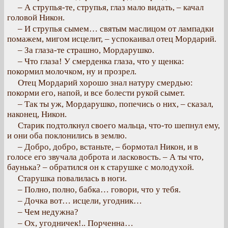
– А струпья-те, струпья, глаз мало видать, – качал
головой Никон.
– И струпья сымем… святым маслицом от лампадки
помажем, мигом исцелит, – успокаивал отец Мордарий.
– За глаза-те страшно, Мордарушко.
– Что глаза! У смерденка глаза, что у щенка:
покормил молочком, ну и прозрел.
Отец Мордарий хорошо знал натуру смердью:
покорми его, напой, и все болести рукой сымет.
– Так ты уж, Мордарушко, попечись о них, – сказал,
наконец, Никон.
Старик подтолкнул своего мальца, что-то шепнул ему,
и они оба поклонились в землю.
– Добро, добро, встаньте, – бормотал Никон, и в
голосе его звучала доброта и ласковость. – А ты что,
баунька? – обратился он к старушке с молодухой.
Старушка повалилась в ноги.
– Полно, полно, бабка… говори, что у тебя.
– Дочка вот… исцели, угодник…
– Чем недужна?
– Ох, угодничек!.. Порченна…