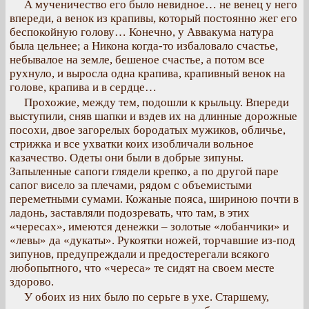
А мученичество его было невидное… не венец у него
впереди, а венок из крапивы, который постоянно жег его
беспокойную голову… Конечно, у Аввакума натура
была цельнее; а Никона когда-то избаловало счастье,
небывалое на земле, бешеное счастье, а потом все
рухнуло, и выросла одна крапива, крапивный венок на
голове, крапива и в сердце…
Прохожие, между тем, подошли к крыльцу. Впереди
выступили, сняв шапки и вздев их на длинные дорожные
посохи, двое загорелых бородатых мужиков, обличье,
стрижка и все ухватки коих изобличали вольное
казачество. Одеты они были в добрые зипуны.
Запыленные сапоги глядели крепко, а по другой паре
сапог висело за плечами, рядом с объемистыми
переметными сумами. Кожаные пояса, шириною почти в
ладонь, заставляли подозревать, что там, в этих
«чересах», имеются денежки – золотые «лобанчики» и
«левы» да «дукаты». Рукоятки ножей, торчавшие из-под
зипунов, предупреждали и предостерегали всякого
любопытного, что «череса» те сидят на своем месте
здорово.
У обоих из них было по серьге в ухе. Старшему,