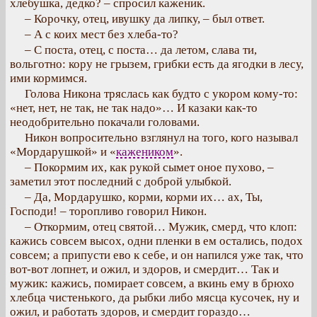
хлебушка, дедко? – спросил каженик.
– Корочку, отец, ивушку да липку, – был ответ.
– А с коих мест без хлеба-то?
– С поста, отец, с поста… да летом, слава ти,
вольготно: кору не грызем, грибки есть да ягодки в лесу,
ими кормимся.
Голова Никона тряслась как будто с укором кому-то:
«нет, нет, не так, не так надо»… И казаки как-то
неодобрительно покачали головами.
Никон вопросительно взглянул на того, кого называл
«Мордарушкой» и «
кажеником
».
– Покормим их, как рукой сымет оное пухово, –
заметил этот последний с доброй улыбкой.
– Да, Мордарушко, корми, корми их… ах, Ты,
Господи! – торопливо говорил Никон.
– Откормим, отец святой… Мужик, смерд, что клоп:
кажись совсем высох, одни пленки в ем остались, подох
совсем; а припусти ево к себе, и он напился уже так, что
вот-вот лопнет, и ожил, и здоров, и смердит… Так и
мужик: кажись, помирает совсем, а вкинь ему в брюхо
хлебца чистенького, да рыбки либо мясца кусочек, ну и
ожил, и работать здоров, и смердит гораздо…