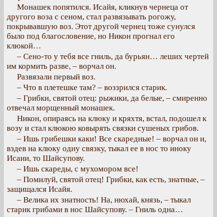
Монашек попятился. Исайя, кликнув чернеца от
другого воза с сеном, стал развязывать рогожу,
покрывавшую воз. Этот другой чернец тоже сунулся
было под благословение, но Никон прогнал его
клюкой…
– Сено-то у тебя все гниль, да бурьян… леших чертей
им кормить разве, – ворчал он.
Развязали первый воз.
– Что в плетешке там? – воззрился старик.
– Грибки, святой отец: рыжики, да белые, – смиренно
отвечал морщенный монашек.
Никон, опираясь на клюку и кряхтя, встал, подошел к
возу и стал клюкою ковырять связки сушеных грибов.
– Ишь грибешки каки! Все скаредные! – ворчал он и,
вздев на клюку одну связку, тыкал ее в нос то иноку
Исаии, то Шайсупову.
– Ишь скареды, с мухомором все!
– Помилуй, святой отец! Грибки, как есть, знатные, –
защищался Исайя.
– Велика их знатность! На, нюхай, князь, – тыкал
старик грибами в нос Шайсупову. – Гниль одна…