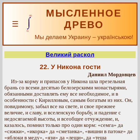
МЫСЛЕННОЕ
ДРЕВО
☰
Мы делаем Украину – українською!
Великий раскол
22. У Никона гости
Даниил Мордовцев
Из-за корму и припасов у Никона шла презельная
брань со всеми десятью белозерскими монастырями,
обязанными доставлять ему все необходимое, и в
особенности с Кирилловым, самым богатым из них. Он,
повидимому, забыл все на свете, и свое прежнее
величие, и славу, и вселенскую борьбу, и падение с
недосягаемой высоты, и всеобщее отчуждение, и,
казалось, помнил только про один корм: «семга» да
«сижки», «икорка» да «сметанка», «вишни в патоке» да
«яблоки в меду», «язи» да «лещи», да «теша