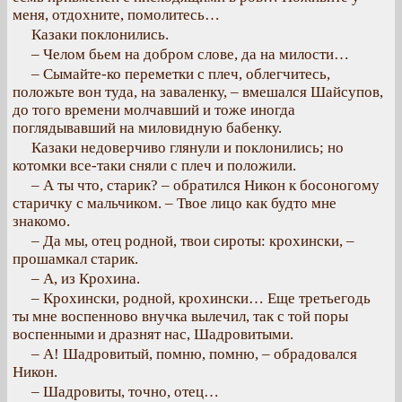
меня, отдохните, помолитесь…
Казаки поклонились.
– Челом бьем на добром слове, да на милости…
– Сымайте-ко переметки с плеч, облегчитесь,
положьте вон туда, на заваленку, – вмешался Шайсупов,
до того времени молчавший и тоже иногда
поглядывавший на миловидную бабенку.
Казаки недоверчиво глянули и поклонились; но
котомки все-таки сняли с плеч и положили.
– А ты что, старик? – обратился Никон к босоногому
старичку с мальчиком. – Твое лицо как будто мне
знакомо.
– Да мы, отец родной, твои сироты: крохински, –
прошамкал старик.
– А, из Крохина.
– Крохински, родной, крохински… Еще третьегодь
ты мне воспенново внучка вылечил, так с той поры
воспенными и дразнят нас, Шадровитыми.
– А! Шадровитый, помню, помню, – обрадовался
Никон.
– Шадровиты, точно, отец…