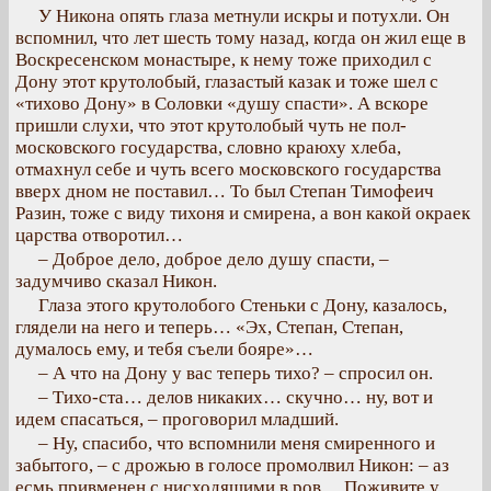
У Никона опять глаза метнули искры и потухли. Он
вспомнил, что лет шесть тому назад, когда он жил еще в
Воскресенском монастыре, к нему тоже приходил с
Дону этот крутолобый, глазастый казак и тоже шел с
«тихово Дону» в Соловки «душу спасти». А вскоре
пришли слухи, что этот крутолобый чуть не пол-
московского государства, словно краюху хлеба,
отмахнул себе и чуть всего московского государства
вверх дном не поставил… То был Степан Тимофеич
Разин, тоже с виду тихоня и смирена, а вон какой окраек
царства отворотил…
– Доброе дело, доброе дело душу спасти, –
задумчиво сказал Никон.
Глаза этого крутолобого Стеньки с Дону, казалось,
глядели на него и теперь… «Эх, Степан, Степан,
думалось ему, и тебя съели бояре»…
– А что на Дону у вас теперь тихо? – спросил он.
– Тихо-ста… делов никаких… скучно… ну, вот и
идем спасаться, – проговорил младший.
– Ну, спасибо, что вспомнили меня смиренного и
забытого, – с дрожью в голосе промолвил Никон: – аз
есмь привменен с нисходящими в ров… Поживите у