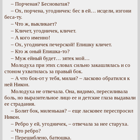
– Порченая? Бесноватая?
– Ох, порчена, угодничек: бес в ей… исцели, изгони
беса-ту.
– Что ж, выкликает?
– Кличет, угодничек, кличет.
– А кого именно!
– Ох, угодничек печерской! Епишку кличет.
– Кто ж оный Епишка-то?
– Муж ейный будет… зятек мой…
Молодуха при этих словах сильно закашлялась и со
стоном ухватилась за правый бок.
– А что бок-от у тебя, милая? – ласково обратился к
ней Никон.
Молодуха не отвечала. Она, видимо, пересиливала
боль, но выразительное лицо ее и детские глаза выдавали
ее страдания.
– Болит бок, миленькая? – еще ласковее переспросил
Никон.
– Ребро у ей, угодничек, – отвечала за нее старуха.
– Что ребро?
– Перешиблено, батюшка.