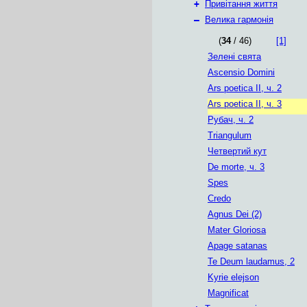
+
Привітання життя
–
Велика гармонія
(
34
/ 46)
[1]
Зелені свята
Ascensio Domini
Ars poetica II, ч. 2
Ars poetica II, ч. 3
Рубач, ч. 2
Triangulum
Четвертий кут
De morte, ч. 3
Spes
Credo
Agnus Dei (2)
Mater Gloriosa
Apage satanas
Te Deum laudamus, 2
Kyrie elejson
Magnificat