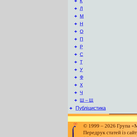
+
К
+
Л
+
М
+
Н
+
О
+
П
+
Р
+
С
+
Т
+
У
+
Ф
+
Х
+
Ч
+
Ш – Щ
+
Публіцистика
© 1999 – 2026 Група «М
Передрук статей із сай