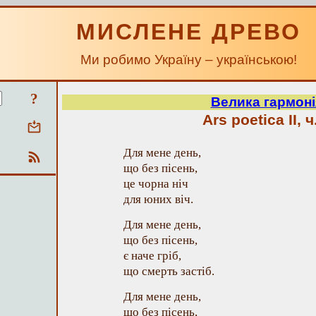
МИСЛЕНЕ ДРЕВО
Ми робимо Україну – українською!
?
Велика гармоні
Ars poetica II, ч
Для мене день,
що без пісень,
це чорна ніч
для юних віч.
Для мене день,
що без пісень,
є наче гріб,
що смерть застіб.
Для мене день,
що без пісень,