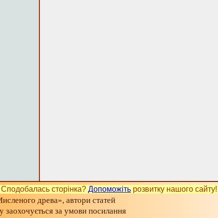
Сподобалась сторінка?
Допоможіть
розвитку нашого сайту!
исленого древа», автори статей
ту заохочується за умови посилання