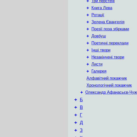
+
Три перстені
+
Книга Лева
+
Ротації
+
Зелена Євангелія
+
Поезії поза збірками
+
Довбуш
+
Поетичні переклади
+
Інші твори
+
Незакінчені твори
+
Листи
+
Галерея
Алфавітний покажчик
Хронологічний покажчик
+
Олександр Афанасьєв-Чуж
+
Б
+
В
+
Г
+
Д
+
З