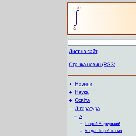
Лист на сайт
Стрічка новин (RSS)
+
Новини
+
Наука
+
Освіта
–
Література
–
А
+
Георгій Андрузький
–
Богдан-Ігор Антонич