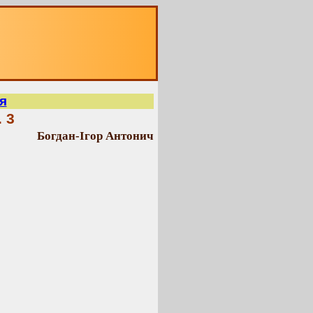
я
. 3
Богдан-Ігор Антонич