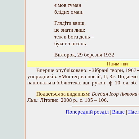
є мов туман
блідих оман.
Глядіти ввиш,
це знати лиш:
теж в Бога день –
букет з пісень.
Вівторок, 29 березня 1932
Примітки
Вперше опубліковано: «Зібрані твори, 1967»
упорядників: «Мистецтво поезії, II, 3». Подаємо
національна бібліотека, від. рукоп., ф. 10, од. зб.
Подається за виданням
:
Богдан Ігор Антони
Льв.: Літопис, 2008 р., с. 105 – 106.
Попередній розділ
|
Вище
|
Наст