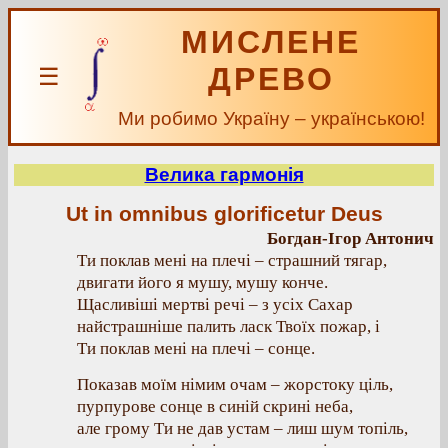
МИСЛЕНЕ
ДРЕВО
☰
Ми робимо Україну – українською!
Велика гармонія
Ut in omnibus glorificetur Deus
Богдан-Ігор Антонич
Ти поклав мені на плечі – страшний тягар,
двигати його я мушу, мушу конче.
Щасливіші мертві речі – з усіх Сахар
найстрашніше палить ласк Твоїх пожар, і
Ти поклав мені на плечі – сонце.
Показав моїм німим очам – жорстоку ціль,
пурпурове сонце в синій скрині неба,
але грому Ти не дав устам – лиш шум топіль,