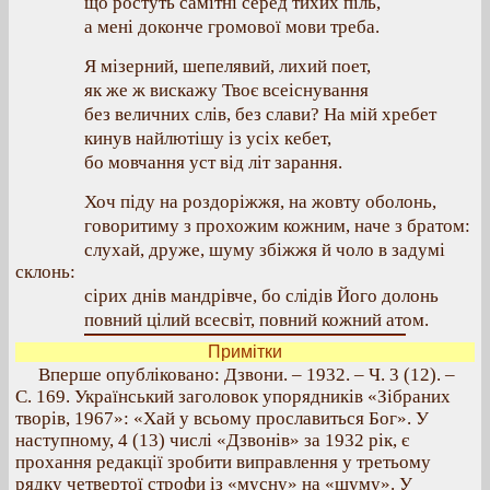
що ростуть самітні серед тихих піль,
а мені доконче громової мови треба.
Я мізерний, шепелявий, лихий поет,
як же ж вискажу Твоє всеіснування
без величних слів, без слави? На мій хребет
кинув найлютішу із усіх кебет,
бо мовчання уст від літ зарання.
Хоч піду на роздоріжжя, на жовту оболонь,
говоритиму з прохожим кожним, наче з братом:
слухай, друже, шуму збіжжя й чоло в задумі
склонь:
сірих днів мандрівче, бо слідів Його долонь
повний цілий всесвіт, повний кожний атом.
Примітки
Вперше опубліковано: Дзвони. – 1932. – Ч. 3 (12). –
С. 169. Український заголовок упорядників «Зібраних
творів, 1967»: «Хай у всьому прославиться Бог». У
наступному, 4 (13) числі «Дзвонів» за 1932 рік, є
прохання редакції зробити виправлення у третьому
рядку четвертої строфи із «мусну» на «шуму». У