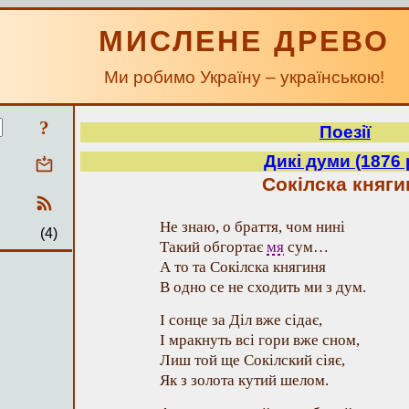
МИСЛЕНЕ ДРЕВО
Ми робимо Україну – українською!
?
Поезії
Дикі думи (1876 
Сокілска княги
Не знаю, о браття, чом нині
(4)
Такий обгортає
мя
сум…
А то та Сокілска княгиня
В одно се не сходить ми з дум.
І сонце за Діл вже сідає,
І мракнуть всі гори вже сном,
Лиш той ще Сокілский сіяє,
Як з золота кутий шелом.