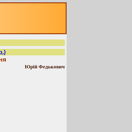
р.)
ня
Юрій Федькович