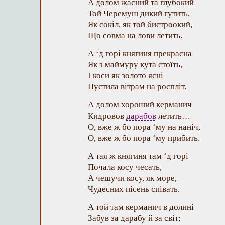
А долом жасний та глубокий
Той Черемуш дикий гутить,
Як сокіл, як той бистроокий,
Що совма на лови летить.
А ‘д горі княгиня прекрасна
Як з маймуру кута стоїть,
І коси як золото ясні
Пустила вітрам на роспліт.
А долом хороший керманич
Кидровов
дарабов
летить…
О, вже ж бо пора ‘му на наніч,
О, вже ж бо пора ‘му прибить.
А тая ж княгиня там ‘д горі
Почала косу чесать,
А чешучи косу, як море,
Чудесних пісень співать.
А той там керманич в долині
Забув за дарабу й за світ;