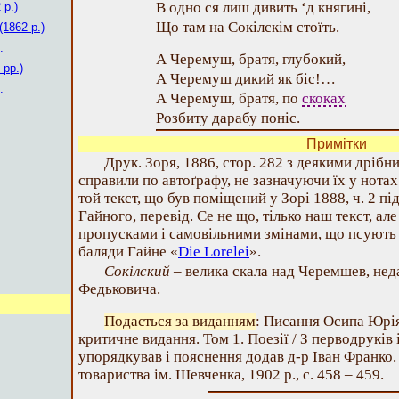
В одно ся лиш дивить ‘д княгині,
 р.)
Що там на Cокілскім стоїть.
(1862 р.)
.
А Черемуш, братя, глубокий,
 рр.)
А Черемуш дикий як біс!…
.
А Черемуш, братя, по
скоках
Розбиту дарабу поніс.
Примітки
Друк. Зоря, 1886, стор. 282 з деякими дрібни
справили по автоґрафу, не зазначуючи їх у нота
той текст, що був поміщений у Зорі 1888, ч. 2 п
Гайного, перевід. Се не що, тілько наш текст, але
пропусками і самовільними змінами, що псують р
баляди Гайне «
Die Lorelei
».
Сокілский
– велика скала над Черемшев, нед
Федьковича.
Подається за виданням
: Писання Осипа Юрі
критичне видання. Том 1. Поезії / З перводруків 
упорядкував і пояснення додав д-р Іван Франко.
товариства ім. Шевченка, 1902 р., с. 458 – 459.