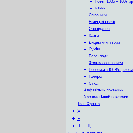
+
Поезії 1885 – 1887 рр
+
Байки
+
Співаники
+
Німецькі поезії
+
Оповідання
+
Казки
+
Дидактичні твори
+
Суміш
+
Переклади
+
Фольклорні записи
+
Переписка Ю. Федькови
+
Галерея
+
Студії
Алфавітний покажчик
Хронологічний покажчик
Іван Франко
+
Х
+
Ч
+
Ш – Щ