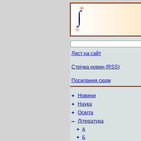
Лист на сайт
Стрічка новин (RSS)
Посилання сюди
+
Новини
+
Наука
+
Освіта
–
Література
+
А
+
Б