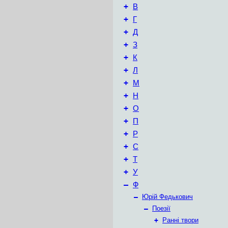
+
В
+
Г
+
Д
+
З
+
К
+
Л
+
М
+
Н
+
О
+
П
+
Р
+
С
+
Т
+
У
–
Ф
–
Юрій Федькович
–
Поезії
+
Ранні твори