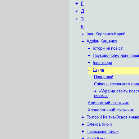
+
Г
+
Д
+
З
–
К
+
Іван Карпенко-Карий
–
Адріан Кащенко
+
Історичні повісті
+
Науково-популярні праці
+
Інші твори
–
Студії
Працелюб
Співець козацького орд
+
«Україна стоїть повс
очима»
Алфавітний покажчик
Хронологічний покажчик
+
Григорій Квітка-Основ’янен
+
Олекса Кирій
+
Парасковія Кирій
+
Юрій Клен