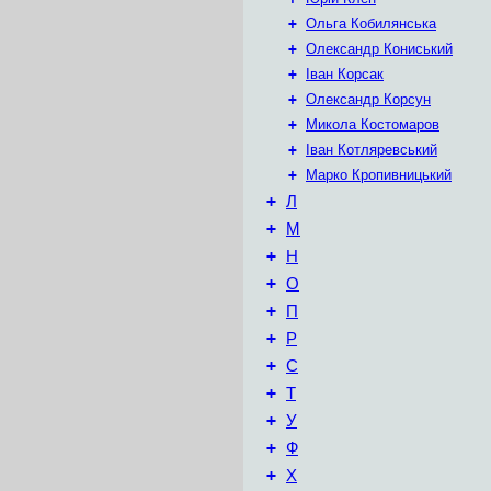
+
Ольга Кобилянська
+
Олександр Кониський
+
Іван Корсак
+
Олександр Корсун
+
Микола Костомаров
+
Іван Котляревський
+
Марко Кропивницький
+
Л
+
М
+
Н
+
О
+
П
+
Р
+
С
+
Т
+
У
+
Ф
+
Х