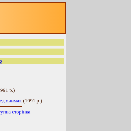
о
991 р.
)
ред очима»
(
1991 р.
)
упна сторінка