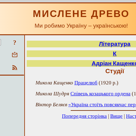
МИСЛЕНЕ ДРЕВО
Ми робимо Україну – українською!
?
Література
К
Адріан Кащенк
Студії
Микола Кащенко
Працелюб
(
1920 р.
)
Микола Шудря
Співець козацького ордена
(
1
Віктор Беляєв
«Україна стоїть повсякчас пе
Попередня сторінка
|
Вище
|
Наст