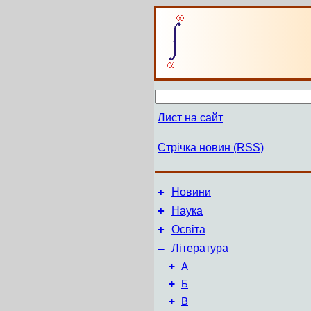
Лист на сайт
Стрічка новин (RSS)
+
Новини
+
Наука
+
Освіта
–
Література
+
А
+
Б
+
В