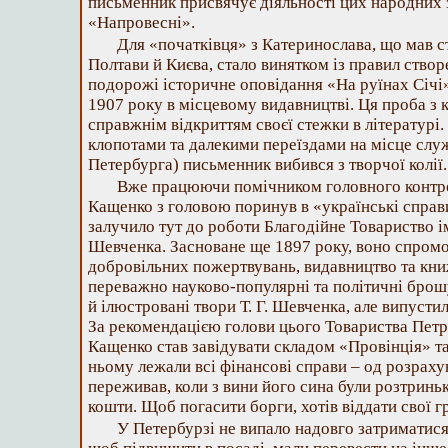
письменник присвячує діяльності цих народних з
«Напровесні».
Для «початківця» з Катеринослава, що мав 
Полтави й Києва, стало винятком із правил створ
подорожі історичне оповідання «На руїнах Січі»
1907 року в місцевому видавництві. Ця проба з 
справжнім відкриттям своєї стежки в літературі
клопотами та далекими переїздами на місце служ
Петербурга) письменник вибився з творчої колії.
Вже працюючи помічником головного контро
Кащенко з головою поринув в «українські справи
залучило тут до роботи Благодійне Товариство 
Шевченка. Засноване ще 1897 року, воно спромог
добровільних пожертвувань, видавництво та кни
переважно науково-популярні та політичні брош
й ілюстровані твори Т. Г. Шевченка, але випусти
За рекомендацією голови цього Товариства Пет
Кащенко став завідувати складом «Провінція» т
ньому лежали всі фінансові справи – од розрахунк
переживав, коли з вини його сина були розтриньк
кошти. Щоб погасити борги, хотів віддати свої
У Петербурзі не випало надовго затриматися