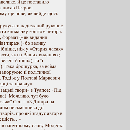
велике, й це поставило
н писав Петрові
иму ще нове; як вийде щось
друкувати надісланий рукопис
вати книжечку коштом автора.
, формат («як видання
ів) тираж («бо велику
рібніше, ніж у «Старих часах»
броти, як на Ваших виданнях;
елені й інші»), та її
. Така брошурка, за всіма
запорукою її політичної
». Тоді ж у Полтаві Маркевич
рці за правду».
зацькі твори» з Туапсе: «Під
ва). Можливо, тут було
зької Січі – «З Дніпра на
їздом письменника до
ворів, про які згадує автор в
аж шість…»
ав напутньому слову Модеста