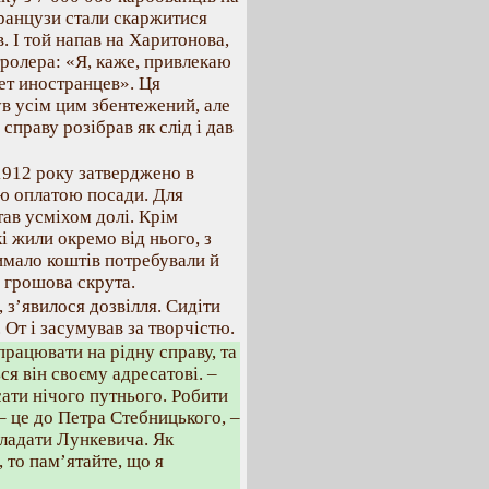
Французи стали скаржитися
. І той напав на Харитонова,
ролера: «Я, каже, привлекаю
ет иностранцев». Ця
ув усім цим збентежений, але
праву розібрав як слід і дав
1912 року затверджено в
ою оплатою посади. Для
тав усміхом долі. Крім
і жили окремо від нього, з
имало коштів потребували й
а грошова скрута.
 з’явилося дозвілля. Сидіти
 От і засумував за творчістю.
рацювати на рідну справу, та
ься він своєму адресатові. –
сати нічого путнього. Робити
 – це до Петра Стебницького, –
кладати Лункевича. Як
 то пам’ятайте, що я