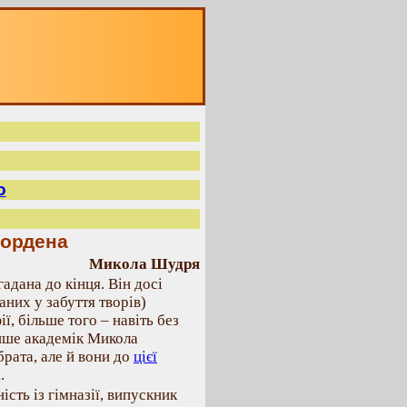
о
 ордена
Микола Шудря
дана до кінця. Він досі
аних у забуття творів)
ї, більше того – навіть без
ише академік Микола
рата, але й вони до
цієї
.
сть із гімназії, випускник