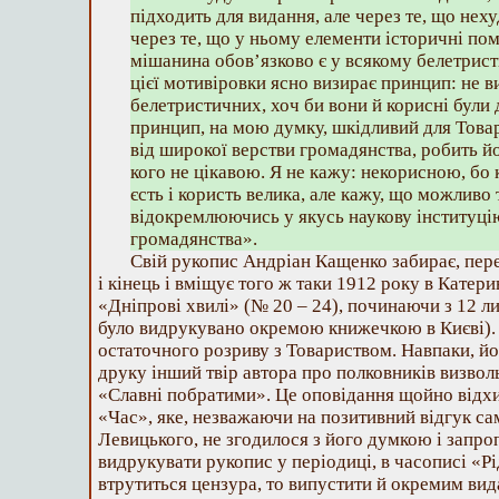
підходить для видання, але через те, що нех
через те, що у ньому елементи історичні пом
мішанина обов’язково є у всякому белетрист
цієї мотивіровки ясно визирає принцип: не в
белетристичних, хоч би вони й корисні були 
принцип, на мою думку, шкідливий для Това
від широкої верстви громадянства, робить йо
кого не цікавою. Я не кажу: некорисною, бо к
єсть і користь велика, але кажу, що можливо 
відокремлюючись у якусь наукову інституці
громадянства».
Свій рукопис Андріан Кащенко забирає, пере
і кінець і вміщує того ж таки 1912 року в Катер
«Дніпрові хвилі» (№ 20 – 24), починаючи з 12 ли
було видрукувано окремою книжечкою в Києві). 
остаточного розриву з Товариством. Навпаки, йо
друку інший твір автора про полковників визвол
«Славні побратими». Це оповідання щойно відхи
«Час», яке, незважаючи на позитивний відгук с
Левицького, не згодилося з його думкою і запр
видрукувати рукопис у періодиці, в часописі «Рі
втрутиться цензура, то випустити й окремим вид