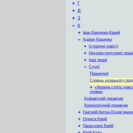
+
Г
+
Д
+
З
–
К
+
Іван Карпенко-Карий
–
Адріан Кащенко
+
Історичні повісті
+
Науково-популярні праці
+
Інші твори
–
Студії
Працелюб
Співець козацького орд
+
«Україна стоїть повс
очима»
Алфавітний покажчик
Хронологічний покажчик
+
Григорій Квітка-Основ’янен
+
Олекса Кирій
+
Парасковія Кирій
+
Юрій Клен