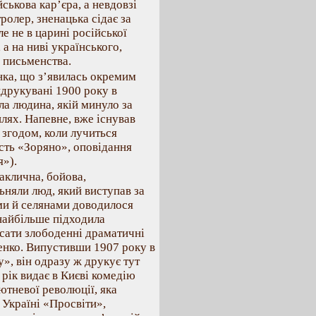
ськова кар’єра, а невдовзі
олер, зненацька сідає за
е не в царині російської
 а на ниві українського,
 письменства.
ка, що з’явилась окремим
идрукувані 1900 року в
ла людина, якій минуло за
шлях. Напевне, вже існував
ь згодом, коли лучиться
ість «Зоряно», оповідання
я»).
заклична, бойова,
ьняли люд, який виступав за
ами й селянами доводилося
найбільше підходила
исати злободенні драматичні
енко. Випустивши 1907 року в
», він одразу ж друкує тут
 рік видає в Києві комедію
ютневої революції, яка
 Україні «Просвіти»,