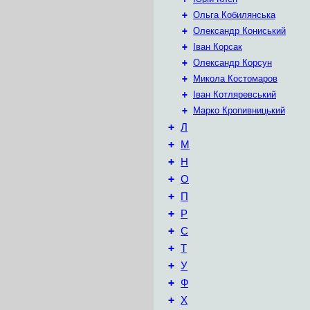
+
Ольга Кобилянська
+
Олександр Кониський
+
Іван Корсак
+
Олександр Корсун
+
Микола Костомаров
+
Іван Котляревський
+
Марко Кропивницький
+
Л
+
М
+
Н
+
О
+
П
+
Р
+
С
+
Т
+
У
+
Ф
+
Х