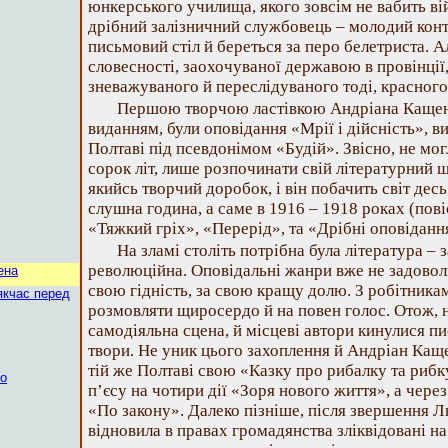
юнкерського училища, якого зовсім не вабить вій
дрібний залізничний службовець – молодий контр
письмовий стіл й береться за перо белетриста. Ал
словесності, заохочуваної державою в провінції,
зневажуваного й переслідуваного тоді, красного
Першою творчою ластівкою Андріана Кащен
виданням, були оповідання «Мрії і дійсність», в
Полтаві під псевдонімом «Будій». Звісно, не мог
сорок літ, лише розпочинати свій літературний 
якийсь творчий доробок, і він побачить світ дес
слушна година, а саме в 1916 – 1918 роках (пов
«Тяжкий гріх», «Перерід», та «Дрібні оповіданн
На зламі століть потрібна була література – 
революційна. Оповідальні жанри вже не задовол
ена
свою гідність, за свою кращу долю. З робітник
якчас перед
розмовляти щиросердо й на повен голос. Отож, 
самодіяльна сцена, й місцеві автори кинулися п
твори. Не уник цього захоплення й Андріан Кащ
тій же Полтаві свою «Казку про рибалку та рибку
ко
п’єсу на чотири дії «Зоря нового життя», а через
«По закону». Далеко пізніше, після звершення Л
відновила в правах громадянства зліквідовані на