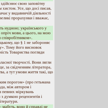
» здійснює свою заповітну
 хистом. Усе, що досі писав,
ачає у видавничій діяльності
великі прорахунки і вважає,
ть нудною; українського у
 опріч мови, а цього, на мою
м співробітником».
цькому, що § 1 не забороняє
у». Тому його висновок
ість Товариства погляди
власної творчості. Вони лягли
е, за свідченням літератора,
а, а тут умови життя такі, що
ким порогом» (про гетьмана
да, між автором і
з певних міркувань
 з думкою рецензентів і
ітератури.
– мабуть, воно й справді не