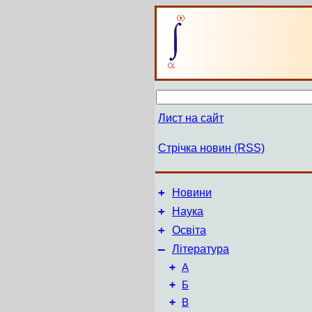
Лист на сайт
Стрічка новин (RSS)
+
Новини
+
Наука
+
Освіта
–
Література
+
А
+
Б
+
В