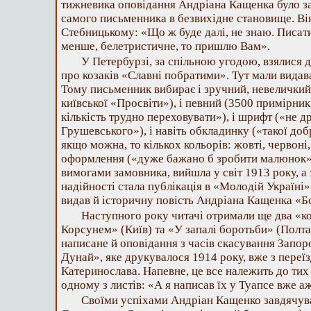
тижневика оповідання Андріана Кащенка було за
самого письменника в безвихідне становище. Ві
Стебницькому: «Що ж буде далі, не знаю. Писат
менше, белетристичне, то пришлю Вам».
У Петербурзі, за спільною угодою, взялися 
про козаків «Славні побратими». Тут мали вида
Тому письменник вибирає і зручний, невеличкий
київської «Просвіти»), і певний (3500 примірник
кількість трудно переховувати»), і шрифт («не д
Грушевського»), і навіть обкладинку («такої до
якщо можна, то кількох кольорів: жовті, червоні, з
оформлення («дуже бажано б зробити малюнок»)
вимогами замовника, вийшла у світ 1913 року, а 
надійності стала публікація в «Молодій Україні
видав й історичну повість Андріана Кащенка «Бо
Наступного року читачі отримали ще два «ко
Корсунем» (Київ) та «У запалі боротьби» (Полта
написане й оповідання з часів скасування Запоро
Дунай», яке друкувалося 1914 року, вже з пере
Катеринослава. Напевне, це все належить до тих т
одному з листів: «А я написав їх у Туапсе вже 
Своїми успіхами Андріан Кащенко завдячув