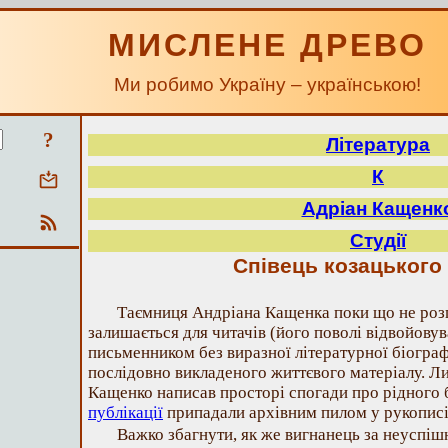
МИСЛЕНЕ ДРЕВО
Ми робимо Україну – українською!
?
Література
К
Адріан Кащенк
Студії
Співець козацького
Таємниця Андріана Кащенка поки що не розга
залишається для читачів (його поволі відвойовув
письменником без виразної літературної біографі
послідовно викладеного життєвого матеріалу. Л
Кащенко написав просторі спогади про рідного б
публікації
припадали архівним пилом у рукописі
Важко збагнути, як же вигнанець за неуспішні