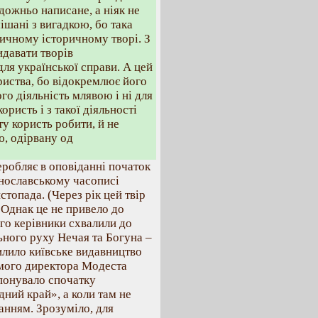
удожньо написане, а ніяк не
ішані з вигадкою, бо така
ичному історичному творі. З
идавати творів
для української справи. А цей
риства, бо відокремлює його
го діяльність млявою і ні для
ористь і з такої діяльності
ту користь робити, й не
ю, одірвану од
робляє в оповіданні початок
инославському часописі
стопада. (Через рік цей твір
Однак це не привело до
го керівники схвалили до
ьного руху Нечая та Богуна –
лило київське видавництво
амого директора Модеста
опонувало спочатку
дний край», а коли там не
анням. Зрозуміло, для