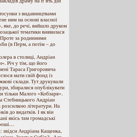
акладів драму на п’ять дій
стосунки з видавництвами
ене ним на основі власної
, яке, до речі, вийшло друком
козацької тематики виявилася
. Проте за родинними
би (в Перм, а потім – до
лера в столиці, Андріан
». Річ у тім, що його
імені Тараса Григоровича
лося мати свій фонд із
жкові склади. Тут друкували
ури, збиралися опублікувати
ли тільки Малого «Кобзаря».
ра Стебницького Андріан
а розсилкою літератури. На
ів до видатків. І як він
ані якісь там громадські
 гроші…
: звідси Андріана Кащенка,