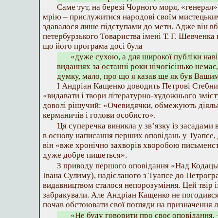
Саме тут, на березі Чорного моря, «генерал
мрію – прислужитися народові своїм мистецьким
здавалося лише підступами до мети. Адже він вб
петербурзького Товариства імені Т. Г. Шевченка 
що його програма досі була
«дуже сухою, а для широкої публіки наві
виданнях за останні роки нічогісінько немає,
думку, мало, про що я казав ще як був Ваши
І Андріан Кащенко доводить Петрові Стебни
«видавати і твори літературно-художнього зміст
доволі рішучий: «Очевидячки, обмежують діяльн
керманичів і голови особисто».
Ця суперечка виникла у зв’язку із засадами 
в основу написання перших оповідань у Туапсе, д
він «вже хронічно захворів хворобою письменств
дуже добре пишеться».
З приводу першого оповідання «Над Кодаць
Івана Сулиму), надісланого з Туапсе до Петрогра
видавництвом сталося непорозуміння. Цей твір і
забракували. Але Андріан Кащенко не погодився
почав обстоювати свої погляди на призначення л
«Не буду говорити про своє оповідання, 