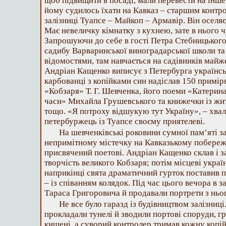
щоб підвищити в посаді, мали перевести на інше 
йому судилось їхати на Кавказ – старшим контр
залізниці Туапсе – Майкоп – Армавір. Він оселяє
Має невеличку кімнатку з кухнею, зате в нього 
Запрошуючи до себе в гості Петра Стебницького
садибу Варваринської виноградарської школи та 
відомостями, там навчається на садівників майже 
Андріан Кащенко виписує з Петербурга українсь
карбованці з копійками син надіслав 150 примір
«Кобзаря» Т. Г. Шевченка, його поеми «Катерин
часи» Михайла Грушевського та книжечки із жи
тощо. «Я потроху відшукую тут Україну», – хва
петербуржець із Туапсе своєму приятелеві.
На шевченківські роковини сумної пам’яті з
непримітному містечку на Кавказькому побережж
присвячений поетові. Андріан Кащенко склав і з
творчість великого Кобзаря; потім місцеві украї
наприкінці свята драматичний гурток поставив 
– із співанням колядок. Під час цього вечора в 
Тараса Григоровича й продавали портрети з ньо
Не все було гаразд із будівництвом залізниці
прокладали тунелі й зводили портові споруди, г
кишені, а суворий контролер тримав кожну копій