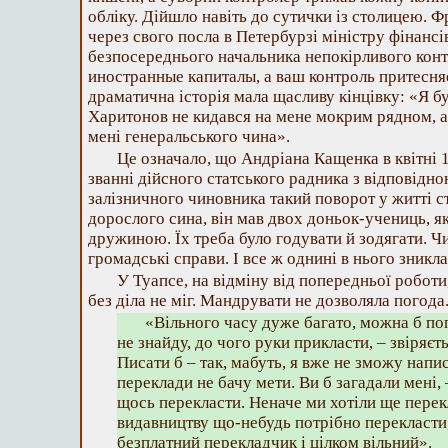
обліку. Дійшло навіть до сутички із столицею. 
через свого посла в Петербурзі міністру фінансів
безпосереднього начальника непокірливого конт
иностранные капиталы, а ваш контроль притесня
драматична історія мала щасливу кінцівку: «Я б
Харитонов не кидався на мене мокрим рядном, а с
мені генеральського чина».
Це означало, що Андріана Кащенка в квітні 
званні дійсного статського радника з відповідн
залізничного чиновника такий поворот у житті с
дорослого сина, він мав двох доньок-учениць, як
дружиною. Їх треба було годувати й зодягати. Ч
громадські справи. І все ж однині в нього зникл
У Туапсе, на відміну від попередньої роботи,
без діла не міг. Мандрувати не дозволяла погода.
«Вільного часу дуже багато, можна б поп
не знайду, до чого руки прикласти, – звіряєт
Писати б – так, мабуть, я вже не зможу напи
переклади не бачу мети. Ви б загадали мені,
щось перекласти. Неначе ми хотіли ще пере
видавництву що-небудь потрібно перекласти,
безплатний перекладчик і цілком вільний».