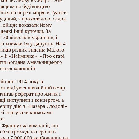
місце. Знову в Сибір?.. Але
олером на будівництво
ться на березі моря, в Туапсе.
чудовий, з прохолодою, садок.
, обіцяє показати йому
деякі інші куточки. За
70 відсотків українців, і
кі книжки їм у дарунок. На 4
ників різних видань: Малого
а» й «Наймичка», «Про старі
ття Богдана Хмельницького
литься колишній
аборон 1914 року в
і відбувся ювілейний вечір,
ачитав реферат про життя і
нці виступили з концертом, а
першу дію з «Назара Стодолі»
залі торгували книжками
го.
. Французькі компанії, що
ребли громадські гроші в
ку з 7 000 000 карбованців на