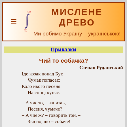
МИСЛЕНЕ
ДРЕВО
☰
Ми робимо Україну – українською!
Приказки
Чий то собачка?
Степан Руданський
Іде козак понад Буг,
Чумак попасає;
Коло нього песеня
На сонці куняє.
– А чиє то, – запитав, –
Песеня, чумаче?
– А чиє ж? – говорить той. –
Звісно, що – собаче!