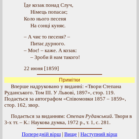
Їде козак понад Случ,
Німець попасає;
Коло нього песеня
На сонці куняє.
– А чиє то песеня? –
Питає дурного.
– Моє! – каже. А козак:
– Зроби й нам такого!
22 июня [1859]
Примітки
Вперше надруковано у виданні: «Твори Степана
Руданського. Том III. У Львові, 1897», стор. 119.
Подається за автографом «Співомовки 1857 – 1859»,
стор. 162, звор.
Подається за виданням:
Степан Руданський
. Твори в
3-х тт. – К.: Наукова думка, 1972 р., т. 1, с. 281.
Попередній вірш
|
Вище
|
Наступний вірш