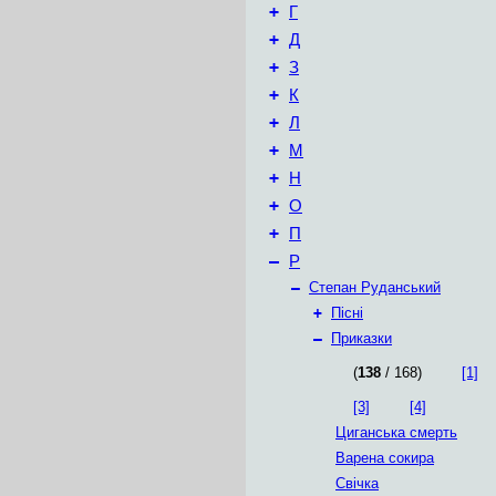
+
Г
+
Д
+
З
+
К
+
Л
+
М
+
Н
+
О
+
П
–
Р
–
Степан Руданський
+
Пісні
–
Приказки
(
138
/ 168)
[1]
[3]
[4]
Циганська смерть
Варена сокира
Свічка