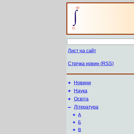
Лист на сайт
Стрічка новин (RSS)
+
Новини
+
Наука
+
Освіта
–
Література
+
А
+
Б
+
В