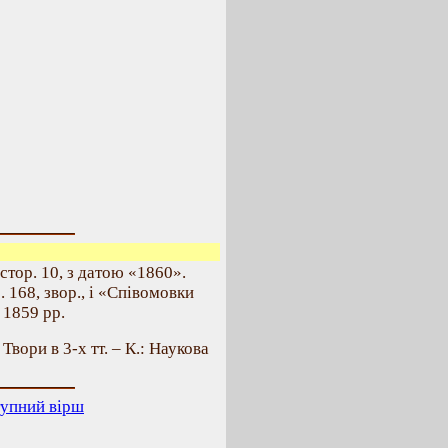
стор. 10, з датою «1860».
 168, звор., і «Співомовки
 1859 рр.
. Твори в 3-х тт. – К.: Наукова
упний вірш