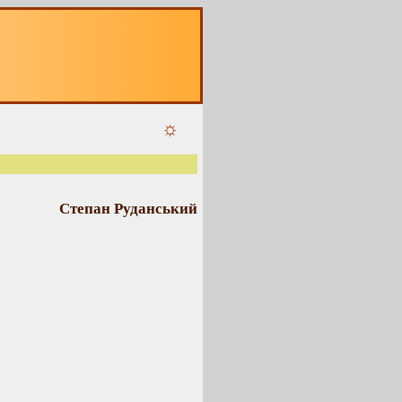
☼
Степан Руданський