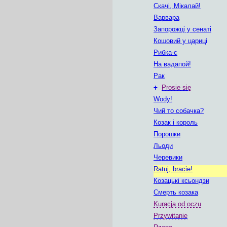
Скачі, Мікалай!
Варвара
Запорожці у сенаті
Кошовий у цариці
Рибка-с
На вадапой!
Рак
+
Prosie się
Wody!
Чий то собачка?
Козак і король
Порошки
Льоди
Черевики
Ratuj, bracie!
Козацькі ксьондзи
Смерть козака
Kuracja od oczu
Przywitanie