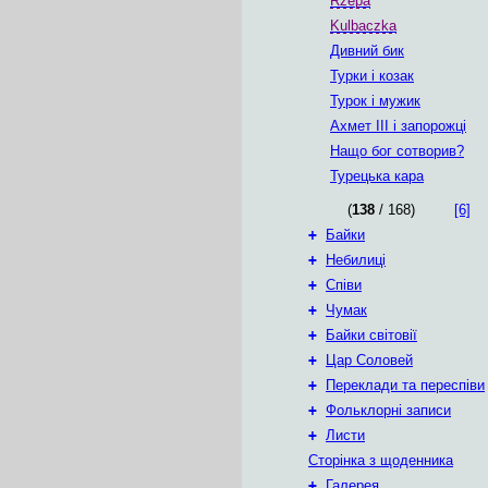
Rzepa
Kulbaczka
Дивний бик
Турки i козак
Турок i мужик
Ахмет III і запорожці
Нащо бог сотворив?
Турецька кара
(
138
/ 168)
[6]
+
Байки
+
Небилиці
+
Співи
+
Чумак
+
Байки світовії
+
Цар Соловей
+
Переклади та переспіви
+
Фольклорні записи
+
Листи
Сторінка з щоденника
+
Галерея