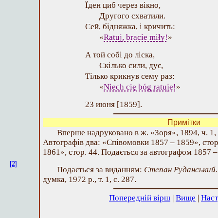
Їден циб через вікно,
Другого схватили.
Сей, бідняжка, і кричить:
«
Ratuj, bracie miły!
»
А той собі до ліска,
Скілько сили, дує,
Тілько крикнув сему раз:
«
Niech cię bóg ratuje!
»
23 июня [1859].
Примітки
Вперше надруковано в ж. «Зоря», 1894, ч. 1, 
Автографів два: «Співомовки 1857 – 1859», стор.
1861», стор. 44. Подається за автографом 1857 –
[2]
Подається за виданням:
Степан Руданський
думка, 1972 р., т. 1, с. 287.
Попередній вірш
|
Вище
|
Наст