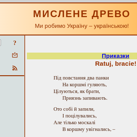
МИСЛЕНЕ ДРЕВО
Ми робимо Україну – українською!
?
Приказки
Ratuj, bracie!
Під повстання два панки
На коршмі гуляють,
Цілуються, як брати,
Приязнь запивають.
Ото собі й запили,
І поцілувались,
Але тілько москалі
В коршму увігнались, –