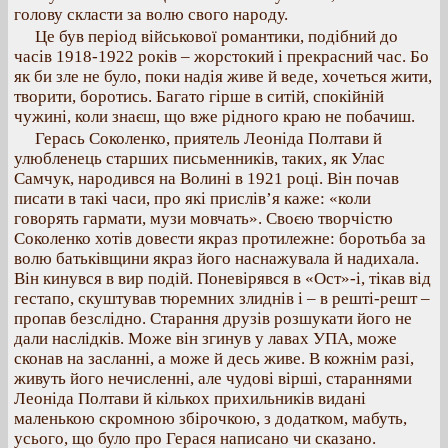
голову скласти за волю свого народу.
Це був період військової романтики, подібний до
часів 1918-1922 років – жорстокий і прекрасний час. Бо
як би зле не було, поки надія живе й веде, хочеться жити,
творити, боротись. Багато гірше в ситій, спокійній
чужині, коли знаєш, що вже рідного краю не побачиш.
Герась Соколенко, приятель Леоніда Полтави й
улюбленець старших письменників, таких, як Улас
Самчук, народився на Волині в 1921 році. Він почав
писати в такі часи, про які прислів’я каже: «коли
говорять гармати, музи мовчать». Своєю творчістю
Соколенко хотів довести якраз протилежне: боротьба за
волю батьківщини якраз його наснажувала й надихала.
Він кинувся в вир подій. Поневірявся в «Ост»-і, тікав від
гестапо, скуштував тюремних злиднів і – в решті-решт –
пропав безслідно. Старання друзів розшукати його не
дали наслідків. Може він згинув у лавах УПА, може
сконав на засланні, а може й десь живе. В кожнім разі,
живуть його нечисленні, але чудові вірші, стараннями
Леоніда Полтави й кількох прихильників видані
маленькою скромною збірочкою, з додатком, мабуть,
усього, що було про Герася написано чи сказано.