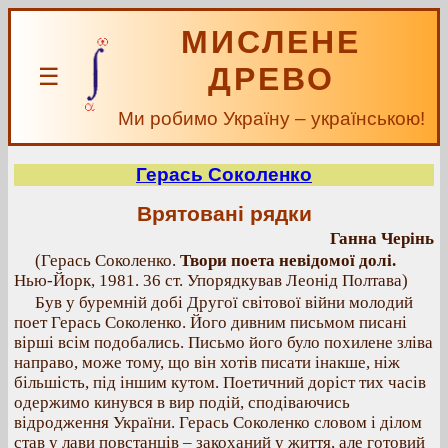
МИСЛЕНЕ
ДРЕВО
☰
Ми робимо Україну – українською!
Герась Соколенко
Врятовані рядки
Ганна Черінь
(Герась Соколенко.
Твори поета невідомої долі.
Нью-Йорк, 1981. 36 ст. Упорядкував Леонід Полтава)
Був у буремній добі Другої світової війни молодий
поет Герась Соколенко. Його дивним письмом писані
вірші всім подобались. Письмо його було похилене зліва
направо, може тому, що він хотів писати інакше, ніж
більшість, під іншим кутом. Поетичний доріст тих часів
одержимо кинувся в вир подій, сподіваючись
відродження України. Герась Соколенко словом і ділом
став у лави повстанців – закоханий у життя, але готовий