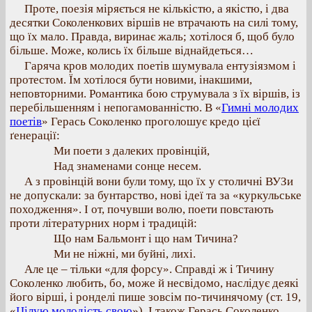
Проте, поезія міряється не кількістю, а якістю, і два
десятки Соколенкових віршів не втрачають на силі тому,
що їх мало. Правда, виринає жаль; хотілося б, щоб було
більше. Може, колись їх більше віднайдеться…
Гаряча кров молодих поетів шумувала ентузіязмом і
протестом. Їм хотілося бути новими, інакшими,
неповторними. Романтика бою струмувала з їх віршів, із
перебільшенням і непогамованністю. В «
Гимні молодих
поетів
» Герась Соколенко проголошує кредо цієї
ґенерації:
Ми поети з далеких провінцій,
Над знаменами сонце несем.
А з провінцій вони були тому, що їх у столичні ВУЗи
не допускали: за бунтарство, нові ідеї та за «куркульське
походження». І от, почувши волю, поети повстають
проти літературних норм і традицій:
Що нам Бальмонт і що нам Тичина?
Ми не ніжні, ми буйні, лихі.
Але це – тільки «для форсу». Справді ж і Тичину
Соколенко любить, бо, може й несвідомо, наслідує деякі
його вірші, і ронделі пише зовсім по-тичинячому (ст. 19,
«
Цілую молодість свою
»). І також Герась Соколенко