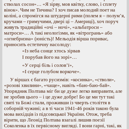
стволах сосон»… «Я зірву, мов квітку, слово, і сплету
вінок». Чим не Тичина? І хоч писав молодий поет на
коліні, а спромігся на штудерні рими (полем я – полум’я,
кручами – гримучими, двері ці – Америці), хоч поруч
живуть традиційні «очі – ночі», «альбатроси –
матроси»… А такі неологізми, як «вітрогрань» або
«огнебризна» (юність)! Мельодія вірша пориває,
приносить естетичну насолоду:
«Із неба сонце хтось зірвав
І порубав його на зорі»…
«У серці біль і солов’ї»,
«І серце голубом воркоче».
У віршах є багато русизмів: «косинка», «стволи»,
«розові хвилини», «чаще», навіть «баю-баю-бай».
Упорядник Полтава міг би це дуже легко виправити, але
не зробив цього – і це дуже добре! Бо це ми тут такі
святі та Божі стали, проживши із чверть століття в
соборній чужині; а в ті часи 1941-46 років такою була
мова вихідців із підсовєцької України. Отож, треба
вірити, що Леонід Полтава взагалі лишив поезії
Соколенка в їх первісному вигляді. І вони гарні, такі, як