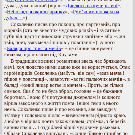
дуже, дуже ніжний (вірші «
Дивлюсь на кучері твої
»,
«
Небозвід розкрив фіранку
», «
Рум’яним шовком на
дубах…
»).
Соколенко писав про походи, про партизанів, про
моряків (хто не знає тих чудових рядків «і кусатиме
губи від щастя синьоокий стрункий капітан» або «Син
твій, поет, взяв меча і пішов у повстанці»). А його
«
Баляда про триста мечів
» – це гідний монумент
юнакам, що полягли під Крутами.
В традиціях воєнної романтики ввесь час брязкають
мечі, хоч людство ними давно вже не користується. Отак
герой віршів Соколенка (мабуть, він сам) «взяв
меча
і
пішов у повстанці», навкруги «вогні палаючих
мечів
», в
баляді «юний лицар встає із
мечем
». Проте, це тільки
символ. Яка б то не була зброя, головне – це бажання
боротися. І воно б’є потужним джерелом із кожного
вірша закоханого в життя поета. Іншої теми в нього
нема. Соколенко пише й про кохання, але завжди у
зв’язку з головною ціллю – визволенням рідного краю.
Любов у віршах поета також сильна, стрімка, з берегів
виривається… І оздоблені вірші чудовими рамками.
Образи Соколенка вишукані: «Сонце білкою стрибає по