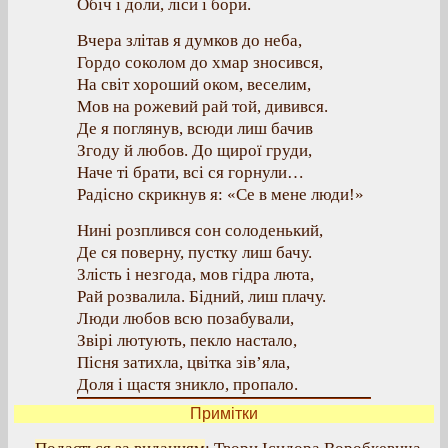
Обіч і доли, ліси і бори.
Вчера злітав я думков до неба,
Гордо соколом до хмар зносився,
На світ хороший оком, веселим,
Мов на рожевий рай той, дивився.
Де я поглянув, всюди лиш бачив
Згоду й любов. До щирої груди,
Наче ті брати, всі ся горнули…
Радісно скрикнув я: «Се в мене люди!»
Нині розплився сон солоденький,
Де ся поверну, пустку лиш бачу.
Злість і незгода, мов гідра люта,
Рай розвалила. Бідний, лиш плачу.
Люди любов всю позабували,
Звірі лютують, пекло настало,
Пісня затихла, цвітка зів’яла,
Доля і щастя зникло, пропало.
Примітки