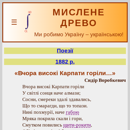
МИСЛЕНЕ
ДРЕВО
☰
Ми робимо Україну – українською!
Поезії
1882 р.
«Вчора високі Карпати горіли…»
Сидір Воробкевич
Вчора високі Карпати горіли
У світлі сонця наче алмази;
Сосни, смереки здалі здавались,
Що то смарагди, що то топази.
Нині похмурії, наче
габою
Мряка покрила скали і гори,
Смутком повились
щити-рокити
,