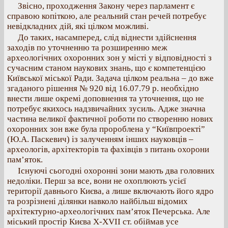
Звісно, проходження Закону через парламент є
справою копіткою, але реальний стан речей потребує
невідкладних дій, які цілком можливі.
До таких, насамперед, слід віднести здійснення
заходів по уточненню та розширенню меж
археологічних охоронних зон у місті у відповідності з
сучасним станом наукових знань, що є компетенцією
Київської міської Ради. Задача цілком реальна – до вже
згаданого рішення № 920 від 16.07.79 р. необхідно
внести лише окремі доповнення та уточнення, що не
потребує якихось надзвичайних зусиль. Адже значна
частина великої фактичної роботи по створенню нових
охоронних зон вже була пророблена у “Київпроекті”
(Ю.А. Паскевич) із залученням інших науковців –
археологів, архітекторів та фахівців з питань охорони
пам’яток.
Існуючі сьогодні охоронні зони мають два головних
недоліки. Перш за все, вони не охоплюють усієї
території давнього Києва, а лише включають його ядро
та розрізнені ділянки навколо найбільш відомих
архітектурно-археологічних пам’яток Печерська. Але
міський простір Києва Х-ХVІІ ст. обіймав усе