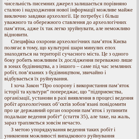
чисельність писемних джерел залишається порівняно
сталою і надходження нової інформації можливе майже
виключно завдяки археології. Це потребує і більш
уважного та обережного ставлення до археологічних
пам’яток, адже їх так легко зруйнувати, але неможливо
відновити.
Специфіка охорони археологічних пам’яток Києва
полягає в тому, що культурні шари минулих епох
знаходяться на території сучасного міста. Це з одного
боку робить можливим їх дослідження переважно лише
в зонах будівництва, а з іншого – саме під час земляних
робіт, пов’язаних з будівництвом, звичайно і
відбувається їх руйнування.
І хоча Закон “Про охорону і використання пам’яток
історії та культури” попереджає, що “підприємства,
організації, установи в разі виявлення в процесі ведення
робіт археологічних об’єктів зобов’язані повідомити
про це державний орган охорони пам’яток і зупинити
подальше ведення робіт” (стаття 35), але таке, на жаль,
зараз трапляється зовсім нечасто.
З метою упорядкування ведення таких робіт і
уникнення можливості випадкового руйнування