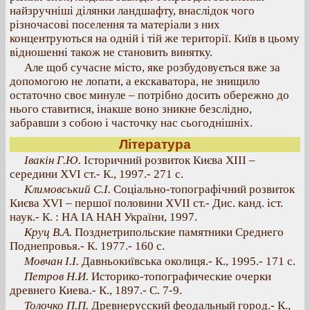
найзручніші ділянки ландшафту, внаслідок чого
різночасові поселення та матеріали з них
концентруються на одній і тій же території. Київ в цьому
відношенні також не становить винятку.
Але щоб сучасне місто, яке розбудовується вже за
допомогою не лопати, а екскаватора, не знищило
остаточно своє минуле – потрібно досить обережно до
нього ставитися, інакше воно зникне безслідно,
забравши з собою і часточку нас сьогоднішніх.
Література
Івакін Г.Ю.
Історичний розвиток Києва XIII –
середини ХVІ ст.- К., 1997.- 271 с.
Климовський С.І.
Соціально-топографічний розвиток
Києва ХVІ – першої половини ХVІІ ст.- Дис. канд. іст.
наук.- К. : НА ІА НАН України, 1997.
Круц В.А.
Позднетрипольские памятники Среднего
Поднепровья.- К. 1977.- 160 с.
Мовчан І.І.
Давньокиївська околиця.- К., 1995.- 171 с.
Петров Н.И.
Историко-топографические очерки
древнего Киева.- К., 1897.- С. 7-9.
Толочко П.П.
Древнерусский феодальный город.- К.,