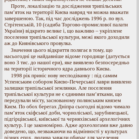
Проте, локалізацію та дослідження трипільських
пам’яток на території Києва навряд чи можна вважати
завершеною. Так, під час досліджень 1996 р. по вул.
Стрітенській, 10 (садиба Торгово-промислової палати
України) відкрито велике і, що важливо – укріплене
поселення трипільської культури, межі якого доходили
аж до Киянівського провулка.
Значення цього відкриття полягає в тому, що
насьогодні це найдавніше відоме городище (датується
воно 3 тис. до нашої ери), яке виявлено безпосередньо
на території історичного ядра давнього Києва.
1998 рік приніс нову несподіванку : під самим
Успенським собором Києво-Печерської лаври виявлено
залишки трипільської землянки. Але поселення
трипільської культури не є єдиними пам’ятками, що
передували місту, заснованому полянським князем
Києм. По обох берегах Дніпра сьогодні відомо чимало
пам’яток скіфської доби, чорноліської, зарубинецької,
підгірцівської, київської та черняхівської архелогічних
культур. І це закономірно. Адже археологами вже давно
доведено, що, незважаючи на відмінності у культурах
різних епох, людина завжди обирає для заселення