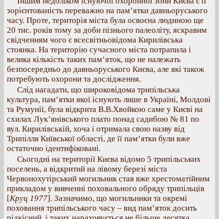
Іншим недоліком існуючої охоронної зони Києва є її
зорієнтованість переважно на пам’ятки давньоруського
часу. Проте, територія міста була освоєна людиною ще
20 тис. років тому за доби пізнього палеоліту, яскравим
свідченням чого є всесвітньовідома Кирилівська
стоянка. На територію сучасного міста потрапила і
велика кількість таких пам’яток, що не належать
безпосередньо до давньоруського Києва, але які також
потребують охорони та дослідження.
Слід нагадати, що широковідома трипільська
культура, пам’ятки якої існують лише в Україні, Молдові
та Румунії, була відкрита В.В.Хвойкою саме у Києві на
схилах Лук’янівського плато понад садибою № 81 по
вул. Кирилівській, хоча і отримала свою назву від
Трипілля Київської області, де її пам’ятки були вже
остаточно ідентифіковані.
Сьогодні на території Києва відомо 5 трипільських
поселень, а відкритий на лівому березі міста
Червонохутірський могильник став вже хрестоматійним
прикладом у вивченні поховального обряду трипільців
[
Круц 1977
]. Зазначимо, що могильники та окремі
поховання трипільського часу – вид пам’яток досить
рідкісний, і таких нараховується не більше десятка.