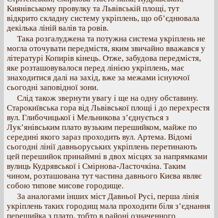
Киянівському провулку та Львівській площі, тут
відкрито складну систему укріплень, що об’єднювала
декілька ліній валів та ровів.
Така розгалуджена та потужна система укріплень не
могла оточувати передмістя, яким звичайно вважався у
літературі Копирів кінець. Отже, забудова передмістя,
яке розташовувалося перед лінією укріплень, має
знаходитися далі на захід, вже за межами існуючої
сьогодні заповідної зони.
Слід також звернути увагу і ще на одну обставину.
Старокиївська гора від Львівської площі і до перехрестя
вул. Глибочицької і Мельникова з’єднується з
Лук’янівським плато вузьким перешийком, майже по
середині якого зараз проходить вул. Артема. Відомі
сьогодні лінії давньоруських укріплень перетинають
цей перешийок принаймні в двох місцях за напрямками
вулиць Кудрявської і Смірнова-Ласточкіна. Таким
чином, розташована тут частина давнього Києва являє
собою типове мисове городище.
За аналогами інших міст Давньої Русі, перша лінія
укріплень таких городищ мала проходити біля з’єднання
перешийка з плато, тобто в районі означенного