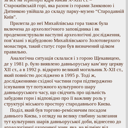
Старокиївській горі, яка разом із горами Замковою і
Дитинкою увійшла до складу парку-музею “Стародавній
Київ”.
Прилегла до неї Михайлівська гора також була
включена до археологічного заповідника і як
продемонстрували наступні археологічні дослідження,
пов’язані з відбудовою Михайлівського Золотоверхого
монастиря, такий статус гори був визначений цілком
правильно.
Аналогічна ситуація склалася і з горою Щекавицею,
де у 1981 р. було виявлено давньоруську кам’яну церкву
XII ст., а в 1992 р. відкрито великий могильник Х-ХІІ ст.,
який повністю досліджено в 1995 р. Тоді ж,
дослідженнями східної частини гори підтверджено
існування тут потужного культурного шару
давньоруського часу, що свідчить про щільність
забудови гори і відповідно про її важливу роль у
структурі міського простору стародавнього Києва.
Поділ, який був торгово-ремісничим посадом
давнього Києва, з огляду на велику глибину залягання
тут культурних шарів давньоруської доби, віднесено до
археологічної охоронної зони, яка, на відміну від