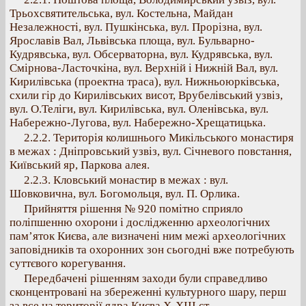
Трьохсвятительська, вул. Костельна, Майдан
Незалежності, вул. Пушкінська, вул. Прорізна, вул.
Ярославів Вал, Львівська площа, вул. Бульварно-
Кудрявська, вул. Обсерваторна, вул. Кудрявська, вул.
Смірнова-Ласточкіна, вул. Верхній і Нижній Вал, вул.
Кирилівська (проектна траса), вул. Нижньоюрківська,
схили гір до Кирилівських висот, Врубелівський узвіз,
вул. О.Теліги, вул. Кирилівська, вул. Оленівська, вул.
Набережно-Лугова, вул. Набережно-Хрещатицька.
2.2.2. Територія колишнього Микільського монастиря
в межах : Дніпровський узвіз, вул. Січневого повстання,
Київський яр, Паркова алея.
2.2.3. Кловський монастир в межах : вул.
Шовковична, вул. Богомольця, вул. П. Орлика.
Прийняття рішення № 920 помітно сприяло
поліпшенню охорони і дослідженню археологічних
пам’яток Києва, але визначені ним межі археологічних
заповідників та охоронних зон сьогодні вже потребують
суттєвого корегування.
Передбачені рішенням заходи були справедливо
сконцентровані на збереженні культурного шару, перш
за все на території ядра Києва X-XIII ст. –