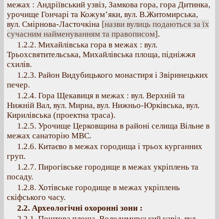
межах : Андріївський узвіз, Замкова гора, гора Дитинка,
урочище Гончарі та Кожум’яки, вул. В.Житомирська,
вул. Смірнова-Ласточкіна
[назви вулиць подаються за їх
сучасним найменуванням та правописом]
.
1.2.2. Михайлівська гора в межах : вул.
Трьохсвятительська, Михайлівська площа, підніжжя
схилів.
1.2.3. Район Видубицького монастиря і Звіринецьких
печер.
1.2.4. Гора Щекавиця в межах : вул. Верхній та
Нижній Вал, вул. Мирна, вул. Нижньо-Юрківська, вул.
Кирилівська (проектна траса).
1.2.5. Урочище Церковщина в районі селища Вільне в
межах санаторію МВС.
1.2.6. Китаєво в межах городища і трьох курганних
груп.
1.2.7. Пирогівське городище в межах укріплень та
посаду.
1.2.8. Хотівське городище в межах укріплень
скіфського часу.
2.2. Археологічні охоронні зони :
2.2.1. Поштова площа, Володимирський узвіз, вул.