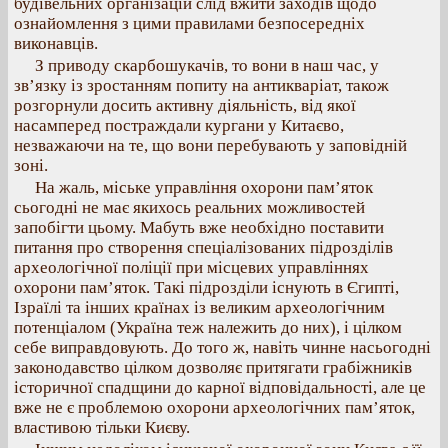
будівельних організацій слід вжити заходів щодо
ознайомлення з цими правилами безпосередніх
виконавців.
З приводу скарбошукачів, то вони в наш час, у
зв’язку із зростанням попиту на антикваріат, також
розгорнули досить активну діяльність, від якої
насамперед постраждали кургани у Китаєво,
незважаючи на те, що вони перебувають у заповідній
зоні.
На жаль, міське управління охорони пам’яток
сьогодні не має якихось реальних можливостей
запобігти цьому. Мабуть вже необхідно поставити
питання про створення спеціалізованих підрозділів
археологічної поліції при місцевих управліннях
охорони пам’яток. Такі підрозділи існують в Єгипті,
Ізраїлі та інших країнах із великим археологічним
потенціалом (Україна теж належить до них), і цілком
себе виправдовують. До того ж, навіть чинне насьогодні
законодавство цілком дозволяє притягати грабіжників
історичної спадщини до карної відповідальності, але це
вже не є проблемою охорони археологічних пам’яток,
властивою тільки Києву.