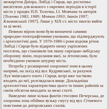
межиріччя Дніпра, Либіді і Сирця, що достатньо
висвітлено для кожного з окремих періодів в історії
міста у працях П.П. Толочка, І.І. Мовчана та авторів
[
Толочко 1983, 1989; Мовчан 1993; Івакін 1997;
Климовський 1997
]. Лише у XIX ст. місто змогло вийти
за ці межі.
Певною мірою вони були визначені самими
природно-топографічними умовами, що підтверджують
і археологічні дані. У 1970-1980-і роки вздовж річок
Либіді і Сирця було відкрито низку укріплених
поселень, що становили так звану сирецько-либідську
оборонну лінію, подолання якої, за літописами, було
необхідною умовою штурму міста.
Потреба у розширенні охоронної зони в цьому
напрямі, на захід від вул. Кудрявської, за рахунок
Лук’янівського плато і Сирця, котрі вже частково
входять до неї, розглядалася вище. Докладніша
археологічна характеристика цього та інших районів за
своїм обсягом виходить за межі статті.
Наведемо лише кілька фактів стосовно Печерська, де
охоронна зона обіймає вузьку смугу від вул. Січневого
повстання до дніпровських схилів.