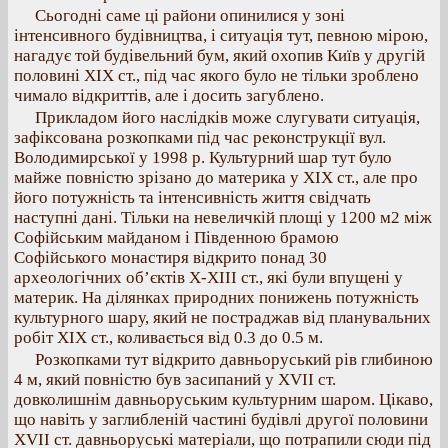
Сьогодні саме ці райони опинилися у зоні
інтенсивного будівництва, і ситуація тут, певною мірою,
нагадує той будівельний бум, який охопив Київ у другій
половині XIX ст., під час якого було не тільки зроблено
чимало відкриттів, але і досить загублено.
Прикладом його наслідків може слугувати ситуація,
зафіксована розкопками під час реконструкції вул.
Володимирської у 1998 р. Культурний шар тут було
майже повністю зрізано до материка у XIX ст., але про
його потужність та інтенсивність життя свідчать
наступні дані. Тільки на невеличкій площі у 1200 м2 між
Софійським майданом і Південною брамою
Софійського монастиря відкрито понад 30
археологічних об’єктів Х-ХІІІ ст., які були впущені у
материк. На ділянках природних понижень потужність
культурного шару, який не постраджав від планувальних
робіт XIX ст., коливається від 0.3 до 0.5 м.
Розкопками тут відкрито давньоруський рів глибиною
4 м, який повністю був засипаний у ХVІІ ст.
довколишнім давньоруським культурним шаром. Цікаво,
що навіть у заглибленій частині будівлі другої половини
ХVІІ ст. давньоруські матеріали, що потрапили сюди під