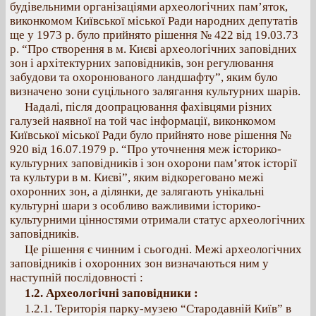
будівельними організаціями археологічних пам’яток,
виконкомом Київської міської Ради народних депутатів
ще у 1973 р. було прийнято рішення № 422 від 19.03.73
р. “Про створення в м. Києві археологічних заповідних
зон і архітектурних заповідників, зон регулювання
забудови та охоронюваного ландшафту”, яким було
визначено зони суцільного залягання культурних шарів.
Надалі, після доопрацювання фахівцями різних
галузей наявної на той час інформації, виконкомом
Київської міської Ради було прийнято нове рішення №
920 від 16.07.1979 р. “Про уточнення меж історико-
культурних заповідників і зон охорони пам’яток історії
та культури в м. Києві”, яким відкореговано межі
охоронних зон, а ділянки, де залягають унікальні
культурні шари з особливо важливими історико-
культурними цінностями отримали статус археологічних
заповідників.
Це рішення є чинним і сьогодні. Межі археологічних
заповідників і охоронних зон визначаються ним у
наступній послідовності :
1.2. Археологічні заповідники :
1.2.1. Територія парку-музею “Стародавній Київ” в