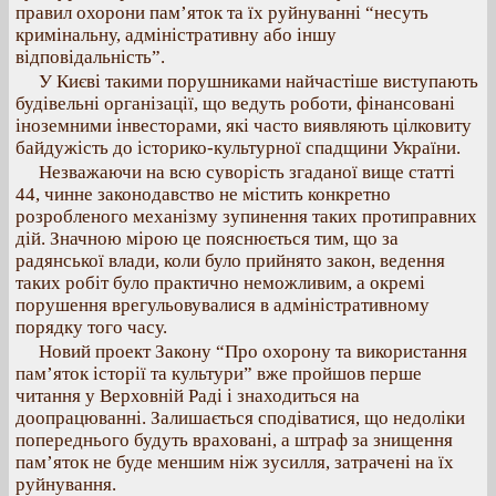
правил охорони пам’яток та їх руйнуванні “несуть
кримінальну, адміністративну або іншу
відповідальність”.
У Києві такими порушниками найчастіше виступають
будівельні організації, що ведуть роботи, фінансовані
іноземними інвесторами, які часто виявляють цілковиту
байдужість до історико-культурної спадщини України.
Незважаючи на всю суворість згаданої вище статті
44, чинне законодавство не містить конкретно
розробленого механізму зупинення таких протиправних
дій. Значною мірою це пояснюється тим, що за
радянської влади, коли було прийнято закон, ведення
таких робіт було практично неможливим, а окремі
порушення врегульовувалися в адміністративному
порядку того часу.
Новий проект Закону “Про охорону та використання
пам’яток історії та культури” вже пройшов перше
читання у Верховній Раді і знаходиться на
доопрацюванні. Залишається сподіватися, що недоліки
попереднього будуть враховані, а штраф за знищення
пам’яток не буде меншим ніж зусилля, затрачені на їх
руйнування.