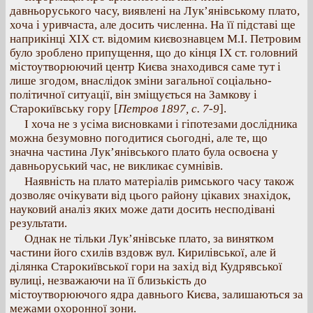
давньоруського часу, виявлені на Лук’янівському плато,
хоча і уривчаста, але досить численна. На її підставі ще
наприкінці XIX ст. відомим києвознавцем М.І. Петровим
було зроблено припущення, що до кінця IX ст. головний
містоутворюючий центр Києва знаходився саме тут і
лише згодом, внаслідок зміни загальної соціально-
політичної ситуації, він зміщується на Замкову і
Старокиївську гору [
Петров 1897, с. 7-9
].
І хоча не з усіма висновками і гіпотезами дослідника
можна безумовно погодитися сьогодні, але те, що
значна частина Лук’янівського плато була освоєна у
давньоруський час, не викликає сумнівів.
Наявність на плато матеріалів римського часу також
дозволяє очікувати від цього району цікавих знахідок,
науковий аналіз яких може дати досить несподівані
результати.
Однак не тільки Лук’янівське плато, за винятком
частини його схилів вздовж вул. Кирилівської, але й
ділянка Старокиївської гори на захід від Кудрявської
вулиці, незважаючи на її близькість до
містоутворюючого ядра давнього Києва, залишаються за
межами охоронної зони.