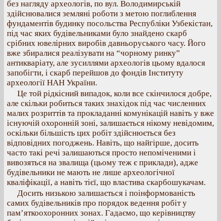
без нагляду археологів, по вул. Володимирській
здійснювалися земляні роботи з метою поглиблення
фундаментів будинку посольства Республіки Узбекістан,
під час яких будівельниками було знайдено скарб
срібних ювелірних виробів давньоруського часу. Його
вже збиралися реалізувати на “чорному ринку”
антикваріату, але зусиллями археологів цьому вдалося
запобігти, і скарб перейшов до фондів Інституту
археології НАН України.
Це той рідкісний випадок, коли все скінчилося добре,
але скільки робиться таких знахідок під час численних
малих розриттів та прокладанні комунікацій навіть у вже
існуючій охоронній зоні, залишається нікому невідомим,
оскільки більшість цих робіт здійснюється без
відповідних погоджень. Навіть, що найгірше, досить
часто такі речі залишаються просто непоміченими і
вивозяться на звалища (цьому теж є приклади), адже
будівельники не мають не лише археологічної
кваліфікації, а навіть тієї, що властива скарбошукачам.
Досить низькою залишається і поінформованість
самих будівельників про порядок ведення робіт у
пам’яткоохоронних зонах. Гадаємо, що керівництву