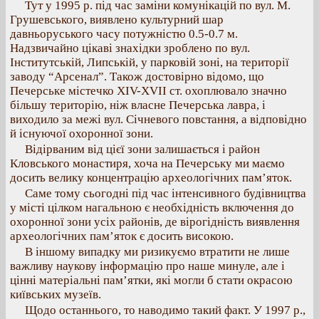
Тут у 1995 р. під час заміни комунікацій по вул. М.
Грушевського, виявлено культурний шар
давньоруського часу потужністю 0.5-0.7 м.
Надзвичайно цікаві знахідки зроблено по вул.
Інститутській, Липській, у парковій зоні, на території
заводу “Арсенал”. Також достовірно відомо, що
Печерське містечко ХІV-ХVІІ ст. охоплювало значно
більшу територію, ніж власне Печерська лавра, і
виходило за межі вул. Січневого повстання, а відповідно
й існуючої охоронної зони.
Відірваним від цієї зони залишається і район
Кловського монастиря, хоча на Печерську ми маємо
досить велику концентрацію археологічних пам’яток.
Саме тому сьогодні під час інтенсивного будівництва
у місті цілком нагальною є необхідність включення до
охоронної зони усіх районів, де вірогідність виявлення
археологічних пам’яток є досить високою.
В іншому випадку ми ризикуємо втратити не лише
важливу наукову інформацію про наше минуле, але і
цінні матеріальні пам’ятки, які могли б стати окрасою
київських музеїв.
Щодо останнього, то наводимо такий факт. У 1997 р.,