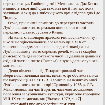
перехрестя вул. Глибочицької і Мельникова. Для Києва
наявність такої лінії була важлива ще й тим, що вона
захищала й вхід до Глибочицького яру, а відповідно і до
Подолу.
Отже, принаймні прилегла до перехрестя частина
Лук’янівського плато реально опиняється в зоні
передмістя давньоруського Києва.
На жаль, стаціонарні археологічні дослідження тут
ніколи не здійснювалися, але маємо ще з XIX ст.
численні повідомлення про випадкові знахідки на
Лук’янівському плато окремих речей, монет і скарбів
римського та давньоруського часу. За деякими даними у
східній частині плато (Татарка) існував давньоруський
могильник.
Дещо південніше від Татарки тривалий час
зберігалися залишки давніх валів, котрі обстежувалися
ще наприкінці XIX ст. В.В. Хвойкою На великому мисі
Лук’янівського плато – горі Юрковиці у 1965 р. Є.В.
Максимовим, під час її зриття, частково досліджено
поселення зарубинецької культури, укріплене городище
VIII-IX ст. та могильник [
Толочко 1970, с. 47
].
Інформація про археологічні пам’ятки