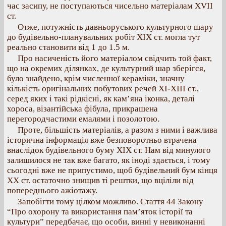
час засипу, не поступаються чисельно матеріалам ХVІІ
ст.
Отже, потужність давньоруського культурного шару
до будівельно-планувальних робіт XIX ст. могла тут
реально становити від 1 до 1.5 м.
Про насиченість його матеріалом свідчить той факт,
що на окремих ділянках, де культурний шар зберігся,
було знайдено, крім численної кераміки, значну
кількість оригінальних побутових речей ХІ-ХІІІ ст.,
серед яких і такі рідкісні, як кам’яна іконка, деталі
хороса, візантійська фібула, прикрашена
перегородчастими емалями і позолотою.
Проте, більшість матеріалів, а разом з ними і важлива
історична інформація вже безповоротньо втрачена
внаслідок будівельного буму XIX ст. Нам від минулого
залишилося не так вже багато, як іноді здається, і тому
сьогодні вже не припустимо, щоб будівельний бум кінця
XX ст. остаточно знищив ті рештки, що вціліли від
попереднього ажіотажу.
Запобігти тому цілком можливо. Стаття 44 Закону
“Про охорону та використання пам’яток історії та
культури” передбачає, що особи, винні у невиконанні