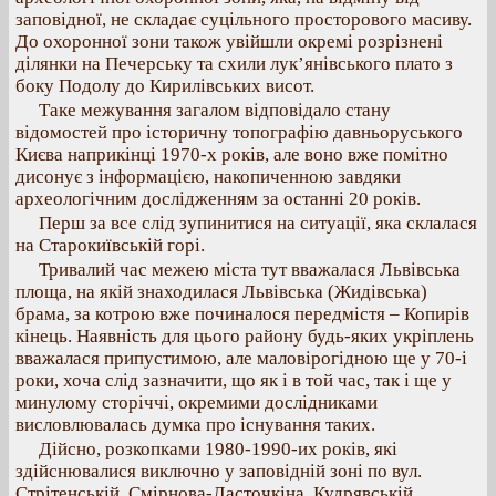
заповідної, не складає суцільного просторового масиву.
До охоронної зони також увійшли окремі розрізнені
ділянки на Печерську та схили лук’янівського плато з
боку Подолу до Кирилівських висот.
Таке межування загалом відповідало стану
відомостей про історичну топографію давньоруського
Києва наприкінці 1970-х років, але воно вже помітно
дисонує з інформацією, накопиченною завдяки
археологічним дослідженням за останні 20 років.
Перш за все слід зупинитися на ситуації, яка склалася
на Старокиївській горі.
Тривалий час межею міста тут вважалася Львівська
площа, на якій знаходилася Львівська (Жидівська)
брама, за котрою вже починалося передмістя – Копирів
кінець. Наявність для цього району будь-яких укріплень
вважалася припустимою, але маловірогідною ще у 70-і
роки, хоча слід зазначити, що як і в той час, так і ще у
минулому сторіччі, окремими дослідниками
висловлювалась думка про існування таких.
Дійсно, розкопками 1980-1990-их років, які
здійснювалися виключно у заповідній зоні по вул.
Стрітенській, Смірнова-Ласточкіна, Кудрявській,