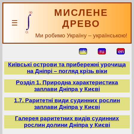
МИСЛЕНЕ
ДРЕВО
☰
Ми робимо Україну – українською!
uk
ru
en
Київські острови та прибережні урочища
на Дніпрі – погляд крізь віки
Розділ 1. Природна характеристика
заплави Дніпра у Києві
1.7. Раритетні види судинних рослин
заплави Дніпра у Києві
Галерея раритетних видів судинних
рослин долини Дніпра у Києві