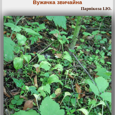
Вужачка звичайна
Парнікоза І.Ю.