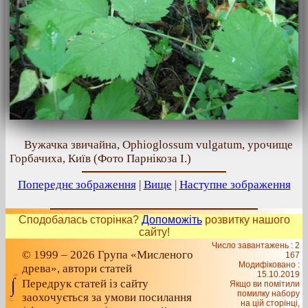
Вужачка звичайна, Ophioglossum vulgatum, урочище
Горбачиха, Київ (Фото Парнікоза І.)
Попереднє зображення
|
Вище
|
Наступне зображення
Сподобалась сторінка?
Допоможіть
розвитку нашого
сайту!
Число завантажень : 2
© 1999 – 2026 Група «Мисленого
167
Модифіковано :
древа», автори статей
15.10.2019
Передрук статей із сайту
Якщо ви помітили
помилку набору
заохочується за умови посилання
на цiй сторiнцi,