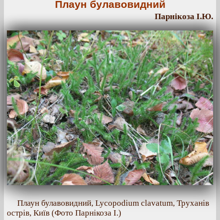
Плаун булавовидний
Парнікоза І.Ю.
Плаун булавовидний, Lycopodium clavatum, Труханів
острів, Київ (Фото Парнікоза І.)