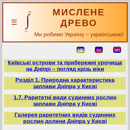
МИСЛЕНЕ
ДРЕВО
☰
Ми робимо Україну – українською!
uk
ru
en
Київські острови та прибережні урочища
на Дніпрі – погляд крізь віки
Розділ 1. Природна характеристика
заплави Дніпра у Києві
1.7. Раритетні види судинних рослин
заплави Дніпра у Києві
Галерея раритетних видів судинних
рослин долини Дніпра у Києві