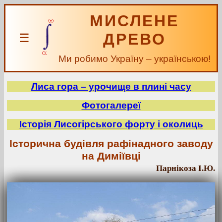
МИСЛЕНЕ
ДРЕВО
☰
Ми робимо Україну – українською!
Лиса гора – урочище в плині часу
Фотогалереї
Історія Лисогірського форту і околиць
Історична будівля рафінадного заводу
на Диміївці
Парнікоза І.Ю.