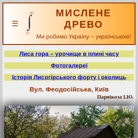
МИСЛЕНЕ
ДРЕВО
☰
Ми робимо Україну – українською!
Лиса гора – урочище в плині часу
Фотогалереї
Історія Лисогірського форту і околиць
Вул. Феодосійська, Київ
Парнікоза І.Ю.