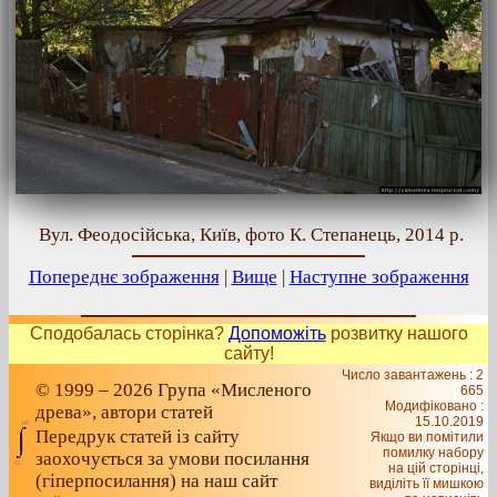
Вул. Феодосійська, Київ, фото К. Степанець, 2014 р.
Попереднє зображення
|
Вище
|
Наступне зображення
Сподобалась сторінка?
Допоможіть
розвитку нашого
сайту!
Число завантажень : 2
© 1999 – 2026 Група «Мисленого
665
Модифіковано :
древа», автори статей
15.10.2019
Передрук статей із сайту
Якщо ви помітили
помилку набору
заохочується за умови посилання
на цiй сторiнцi,
(гіперпосилання) на наш сайт
видiлiть її мишкою