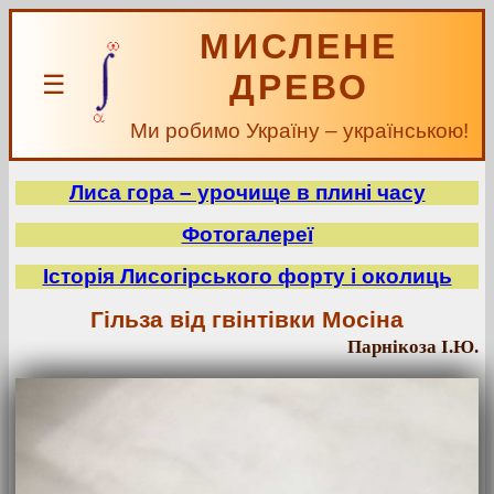
МИСЛЕНЕ
ДРЕВО
☰
Ми робимо Україну – українською!
Лиса гора – урочище в плині часу
Фотогалереї
Історія Лисогірського форту і околиць
Гільза від гвінтівки Мосіна
Парнікоза І.Ю.