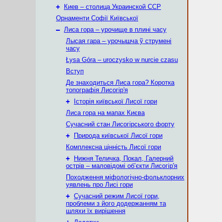
+
Киев – столица Украинской ССР
Орнаменти Софії Київської
–
Лиса гора – урочище в плині часу
Лысая гара – урочышча ў струмені
часу
Łysa Góra – uroczysko w nurcie czasu
Вступ
Де знаходиться Лиса гора? Коротка
топографія Лисогір'я
+
Історія київської Лисої гори
Лиса гора на мапах Києва
Сучасний стан Лисогірського форту
+
Природа київської Лисої гори
Комплексна цінність Лисої гори
+
Нижня Теличка, Покал, Галерний
острів – маловідомі об’єкти Лисогір'я
Походження міфологічно-фольклорних
уявлень про Лисі гори
+
Сучасний режим Лисої гори,
проблеми з його додержанням та
шляхи їх вирішення