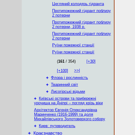
Цегляний колодязь гідранта
Протипожежний гідрант поблизу
2 потерни
Протипожежний гідрант поблизу
2 потерни, 1938 р.
Протипожежний гідрант поблизу
2 потерни
Руїни пожежної станції
Руїни пожежної станції
(
161
/ 354)
[+30]
>>|
[+100]
+
Флора і рослинність
+
Тваринний світ
+
Лисогірські відьми
+
Київські острови та прибережні
урочища на Дніпрі – погляд крізь віки
Архітектор Євгенія Олександрівна
Маринченко (1916-1999) та доля
Михайлівського Золотоверхого собору
+
Киев: путеводитель
+
Краєзнавство