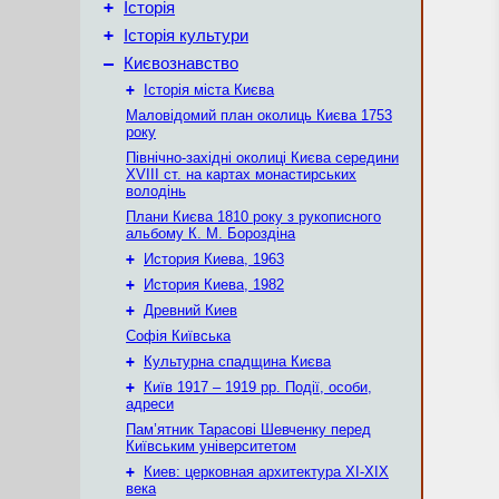
+
Історія
+
Історія культури
–
Києвознавство
+
Історія міста Києва
Маловідомий план околиць Києва 1753
року
Північно-західні околиці Києва середини
XVIII ст. на картах монастирських
володінь
Плани Києва 1810 року з рукописного
альбому К. М. Бороздіна
+
История Киева, 1963
+
История Киева, 1982
+
Древний Киев
Софія Київська
+
Культурна спадщина Києва
+
Київ 1917 – 1919 рр. Події, особи,
адреси
Пам’ятник Тарасові Шевченку перед
Київським університетом
+
Киев: церковная архитектура XI-XIX
века