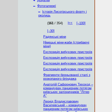
+
Додатки
–
Фотогалереї
–
Історія Лисогірського форту і
околиць
|<<
(
161
/ 354)
[–100]
[–30]
Радянські міни
Німецькі міни-жаби (стрибаючі
міни)
Експозиція вибухових пристроїв
Експозиція вибухових пристроїв
Експозиція вибухових пристроїв
Експозиція вибухових пристроїв
Фрагменти броньованої сталі з
розкопаного бліндажа
Анатолій Сафронович Тихоход –
командувач панцерним потягом
київських залізничників "Літер
А"
Леонід Владиславович
Василевський – командувач
панцерним потягом київських