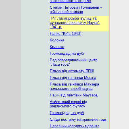
залізничників «Літер Б»
Степан Петрович Голованев –
військовий комісар
"Ріг Лисогірської вулиці та
сучасного проспекту Науки",
1941 р.
Напис "Київ 1943"
Колонка
Колонка
Громовідвід на дубі
Радіопередавальний центр
"Лиса гора"
Гільза від автомату ППШ
Гільза від гвінтівки Мосіна
Гільза від гвінтівки Маузера
польського виробництва
Набій від гвінтівки Маузера
Азбестовий короб від
радянського фугасу
Громовідвід на дубі
Сліди пострілу на кріпленні грат
Цегляний колодязь гідранта