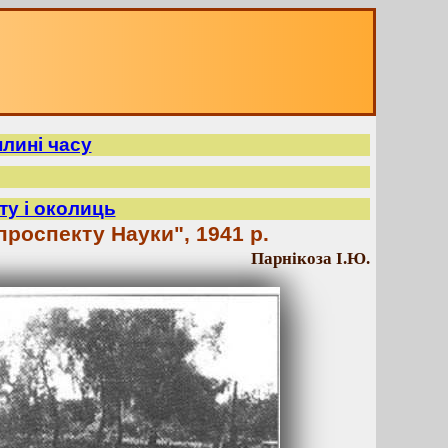
плині часу
ту і околиць
проспекту Науки", 1941 р.
Парнікоза І.Ю.