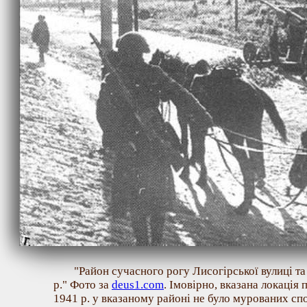
"Район сучасного рогу Лисогірської вулиці та
р." Фото за
deus1.com
. Імовірно, вказана локація
1941 р. у вказаному районі не було мурованих спо