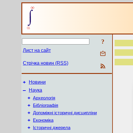
?
Лист на сайт
Стрічка новин (RSS)
+
Новини
–
Наука
+
Археологія
+
Бібліографія
+
Допоміжні історичні дисципліни
+
Економіка
+
Історичні джерела