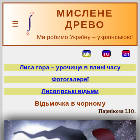
МИСЛЕНЕ
ДРЕВО
☰
Ми робимо Україну – українською!
uk
ru
en
Лиса гора – урочище в плині часу
Фотогалереї
Лисогірські відьми
Відьмочка в чорному
Парнікоза І.Ю.